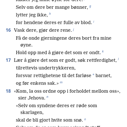
g
Selv om dere ber mange bønner,
h
lytter jeg ikke,
i
for hendene deres er fulle av blod.
j
16
Vask dere, gjør dere rene.
Få de onde gjerningene deres bort fra mine
øyne.
k
Hold opp med å gjøre det som er ondt.
l
17
Lær å gjøre det som er godt, søk rettferdighet,
tilrettevis undertrykkeren,
*
forsvar rettighetene til det farløse
barnet,
m
og før enkens sak.»
18
«Kom, la oss ordne opp i forholdet mellom oss»,
n
sier Jehova.
«Selv om syndene deres er røde som
skarlagen,
o
skal de bli gjort hvite som snø.