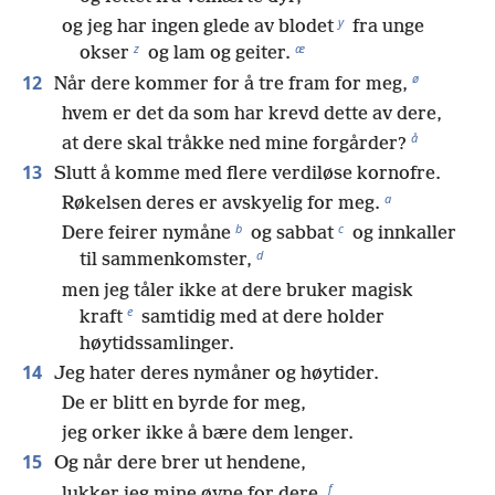
y
og jeg har ingen glede av blodet
fra unge
z
æ
okser
og lam og geiter.
ø
12
Når dere kommer for å tre fram for meg,
hvem er det da som har krevd dette av dere,
å
at dere skal tråkke ned mine forgårder?
13
Slutt å komme med flere verdiløse kornofre.
a
Røkelsen deres er avskyelig for meg.
b
c
Dere feirer nymåne
og sabbat
og innkaller
d
til sammenkomster,
men jeg tåler ikke at dere bruker magisk
e
kraft
samtidig med at dere holder
høytidssamlinger.
14
Jeg hater deres nymåner og høytider.
De er blitt en byrde for meg,
jeg orker ikke å bære dem lenger.
15
Og når dere brer ut hendene,
f
lukker jeg mine øyne for dere.