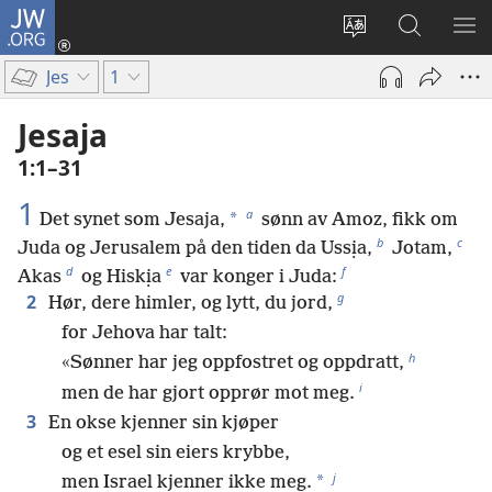
JW.ORG
Logg
inn
Endre
Søk
VIS
(åpner
språk
på
ME
Jes
1
nytt
JW.ORG
vindu)
Jesaja
1:1–31
1
a
*
Det synet som Jesaja,
sønn av Amoz, fikk om
b
c
Juda og Jerusalem på den tiden da Ussịa,
Jotam,
d
e
f
Akas
og Hiskịa
var konger i Juda:
g
2
Hør, dere himler, og lytt, du jord,
for Jehova har talt:
h
«Sønner har jeg oppfostret og oppdratt,
i
men de har gjort opprør mot meg.
3
En okse kjenner sin kjøper
og et esel sin eiers krybbe,
j
*
men Israel kjenner ikke meg.