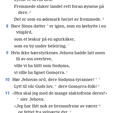
Fremmede sluker landet rett foran øynene på
p
dere.
q
Det er som en ødemark herjet av fremmede.
8
*
Bare Sions datter
er igjen, som en løvhytte i en
vingård,
som et leskur på en agurkåker,
r
som en by under beleiring.
9
Hvis ikke hærstyrkenes Jehova hadde latt noen
få av oss overleve,
ville vi ha blitt som Sodọma,
s
vi ville ha lignet Gomọrra.
t
10
*
Hør Jehovas ord, dere Sodọma-tyranner!
u
*
Lytt til vår Guds lov,
dere Gomọrra-folk!
11
«Hva skal jeg med de mange slaktofrene deres?»
v
sier Jehova.
w
«Jeg har fått nok av brennofrene av værer
x
og fettet fra velnærte dyr,