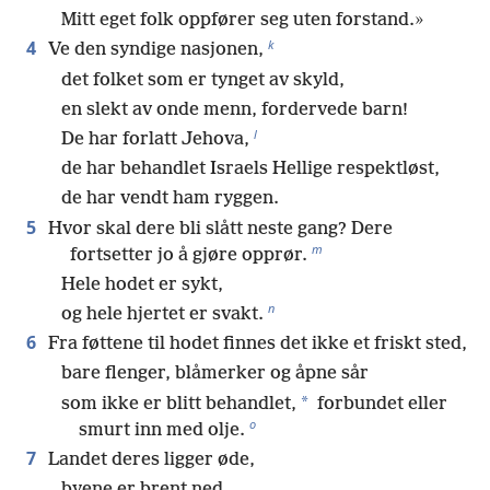
Mitt eget folk oppfører seg uten forstand.»
k
4
Ve den syndige nasjonen,
det folket som er tynget av skyld,
en slekt av onde menn, fordervede barn!
l
De har forlatt Jehova,
de har behandlet Israels Hellige respektløst,
de har vendt ham ryggen.
5
Hvor skal dere bli slått neste gang? Dere
m
fortsetter jo å gjøre opprør.
Hele hodet er sykt,
n
og hele hjertet er svakt.
6
Fra føttene til hodet finnes det ikke et friskt sted,
bare flenger, blåmerker og åpne sår
*
som ikke er blitt behandlet,
forbundet eller
o
smurt inn med olje.
7
Landet deres ligger øde,
byene er brent ned.