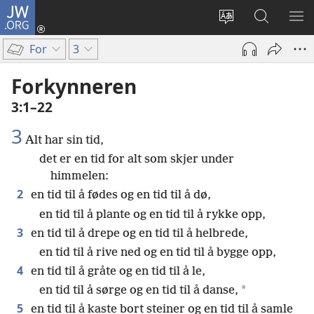
JW.ORG
Logg
inn
Endre
Søk
VIS
(åpner
språk
på
ME
For
3
nytt
JW.ORG
vindu)
Forkynneren
3:1–22
3
Alt har sin tid,
det er en tid for alt som skjer under
himmelen:
2
en tid til å fødes og en tid til å dø,
en tid til å plante og en tid til å rykke opp,
3
en tid til å drepe og en tid til å helbrede,
en tid til å rive ned og en tid til å bygge opp,
4
en tid til å gråte og en tid til å le,
*
en tid til å sørge og en tid til å danse,
5
en tid til å kaste bort steiner og en tid til å samle