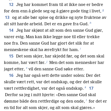
12
Jeg har kommet fram til at ikke noe er bedre
g
for dem enn å glede seg og å gjøre gode ting i livet,
13
og at alle bør spise og drikke og nyte fruktene av
h
alt sitt harde arbeid. Det er en gave fra Gud.
14
Jeg har skjønt at alt som den sanne Gud gjør,
varer evig. Man kan ikke legge noe til eller trekke
noe fra. Den sanne Gud har gjort det slik for at
i
menneskene skal ha ærefrykt for ham.
15
Det som skjer, har skjedd før, og det som skal
j
komme, har vært før.
Men det som mennesker har
*
jaget etter,
vil den sanne Gud søke etter.
16
Jeg har også sett dette under solen: Der det
skulle vært rett, var det ondskap, og der det skulle
k
17
vært rettferdighet, var det også ondskap.
Derfor sa jeg i mitt hjerte: «Den sanne Gud skal
l
dømme både den rettferdige og den onde,
for det er
en tid for alt som skjer, og alt som skal gjøres.»