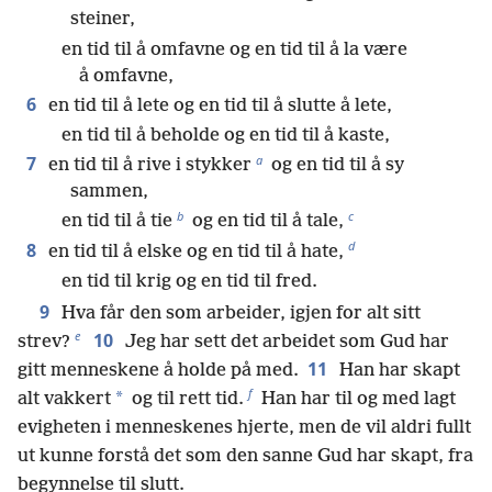
steiner,
en tid til å omfavne og en tid til å la være
å omfavne,
6
en tid til å lete og en tid til å slutte å lete,
en tid til å beholde og en tid til å kaste,
a
7
en tid til å rive i stykker
og en tid til å sy
sammen,
b
c
en tid til å tie
og en tid til å tale,
d
8
en tid til å elske og en tid til å hate,
en tid til krig og en tid til fred.
9
Hva får den som arbeider, igjen for alt sitt
e
10
strev?
Jeg har sett det arbeidet som Gud har
11
gitt menneskene å holde på med.
Han har skapt
f
*
alt vakkert
og til rett tid.
Han har til og med lagt
evigheten i menneskenes hjerte, men de vil aldri fullt
ut kunne forstå det som den sanne Gud har skapt, fra
begynnelse til slutt.