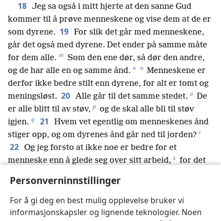
18
Jeg sa også i mitt hjerte at den sanne Gud
kommer til å prøve menneskene og vise dem at de er
19
som dyrene.
For slik det går med menneskene,
går det også med dyrene. Det ender på samme måte
m
for dem alle.
Som den ene dør, så dør den andre,
n
*
og de har alle en og samme ånd.
Menneskene er
derfor ikke bedre stilt enn dyrene, for alt er tomt og
o
20
meningsløst.
Alle går til det samme stedet.
De
p
er alle blitt til av støv,
og de skal alle bli til støv
q
21
igjen.
Hvem vet egentlig om menneskenes ånd
r
stiger opp, og om dyrenes ånd går ned til jorden?
22
Og jeg forsto at ikke noe er bedre for et
s
menneske enn å glede seg over sitt arbeid,
for det
er den belønningen han får. For hvem kan sette ham i
Personverninnstillinger
stand til å se hva som kommer til å skje når han er
t
borte?
For å gi deg en best mulig opplevelse bruker vi
informasjonskapsler og lignende teknologier. Noen