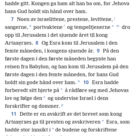
hadde gitt. Kongen ga ham alt han ba om, for Jehova
hans Gud holdt sin hånd over ham.
j
7
Noen av israelittene, prestene, levittene,
k
l
m
*
sangerne,
portvaktene
og tempeltjenerne
dro
opp til Jerusalem i det sjuende året til kong
8
Artaxẹrxes.
Og Esra kom til Jerusalem i den
9
femte måneden, i kongens sjuende år.
På den
første dagen i den første måneden begynte han
reisen fra Babylon, og han kom til Jerusalem på den
første dagen i den femte måneden, for hans Gud
n
10
holdt sin gode hånd over ham.
Esra hadde
*
forberedt sitt hjerte på
å rådføre seg med Jehovas
o
lov og følge den
og undervise Israel i dens
p
forskrifter og dommer.
11
Dette er en avskrift av det brevet som kong
*
Artaxẹrxes ga til presten og avskriveren
Esra, som
*
hadde stor innsikt i
de budene og forskriftene