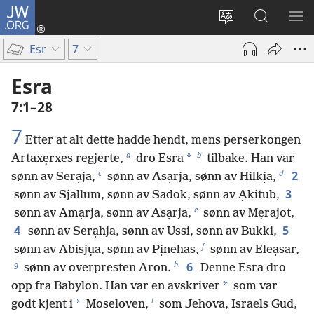
JW.ORG
Logg
inn
Endre
Søk
VIS
(åpner
språk
på
ME
Esr
7
nytt
JW.ORG
vindu)
Esra
7:1–28
7
Etter at alt dette hadde hendt, mens perserkongen
a
b
*
Artaxẹrxes regjerte,
dro Esra
tilbake. Han var
c
d
2
sønn av Serạja,
sønn av Asạrja, sønn av Hilkịa,
3
sønn av Sjallum, sønn av Sadok, sønn av Ạkitub,
e
sønn av Amạrja, sønn av Asạrja,
sønn av Mẹrajot,
4
5
sønn av Serạhja, sønn av Ussi, sønn av Bukki,
f
sønn av Abisjụa, sønn av Pịnehas,
sønn av Eleạsar,
g
h
6
sønn av overpresten Aron.
Denne Esra dro
*
opp fra Babylon. Han var en avskriver
som var
i
*
godt kjent i
Moseloven,
som Jehova, Israels Gud,