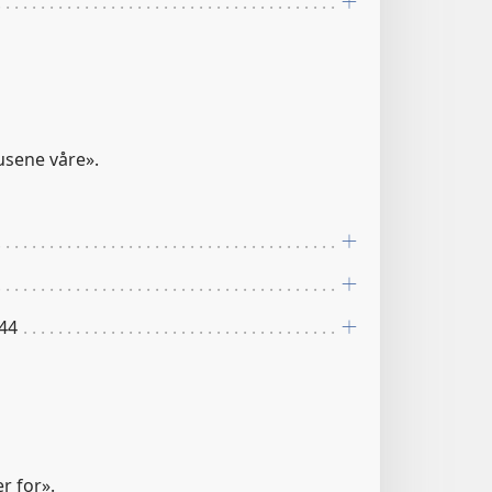
husene våre».
:44
r for».