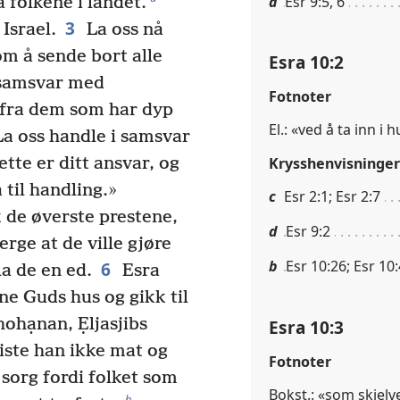
a
Esr 9:5, 6
 folkene i landet.
3
 Israel.
La oss nå
m å sende bort alle
Esra 10:2
 samsvar med
Fotnoter
 fra dem som har dyp
El.: «ved å ta inn i 
a oss handle i samsvar
ette er ditt ansvar, og
Krysshenvisninger
 til handling.»
c
Esr 2:1; Esr 2:7
k de øverste prestene,
d
Esr 9:2
verge at de ville gjøre
b
Esr 10:26; Esr 10
6
a de en ed.
Esra
ne Guds hus og gikk til
hohạnan, Ẹljasjibs
Esra 10:3
iste han ikke mat og
Fotnoter
 sorg fordi folket som
Bokst.: «som skjelve
h