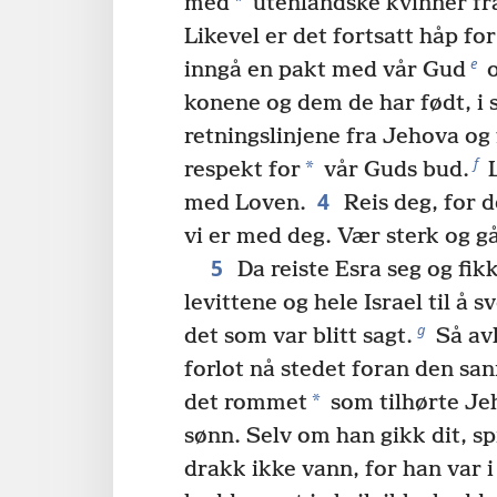
*
med
utenlandske kvinner fra
Likevel er det fortsatt håp for
e
inngå en pakt med vår Gud
o
konene og dem de har født, i
retningslinjene fra Jehova og
f
*
respekt for
vår Guds bud.
L
4
med Loven.
Reis deg, for d
vi er med deg. Vær sterk og gå
5
Da reiste Esra seg og fik
levittene og hele Israel til å s
g
det som var blitt sagt.
Så avl
forlot nå stedet foran den san
*
det rommet
som tilhørte Je
sønn. Selv om han gikk dit, sp
drakk ikke vann, for han var i