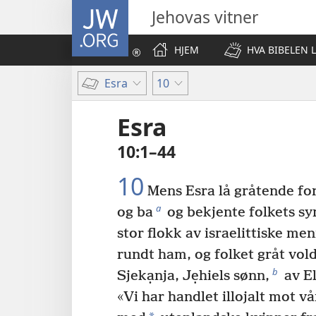
JW.ORG
Jehovas vitner
HJEM
HVA BIBELEN 
Esra
10
Esra
10:1–44
10
Mens Esra lå gråtende fo
a
og ba
og bekjente folkets sy
stor flokk av israelittiske me
rundt ham, og folket gråt vol
b
Sjekạnja, Jẹhiels sønn,
av E
«Vi har handlet illojalt mot vå