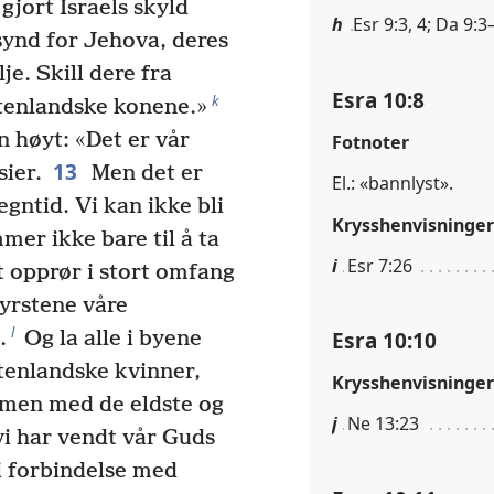
jort Israels skyld
h
Esr 9:3, 4; Da 9:3
ynd for Jehova, deres
je. Skill dere fra
Esra 10:8
k
utenlandske konene.»
 høyt: «Det er vår
Fotnoter
13
sier.
Men det er
El.: «bannlyst».
gntid. Vi kan ikke bli
Krysshenvisninger
mer ikke bare til å ta
i
Esr 7:26
rt opprør i stort omfang
yrstene våre
l
Esra 10:10
.
Og la alle i byene
tenlandske kvinner,
Krysshenvisninger
mmen med de eldste og
j
Ne 13:23
vi har vendt vår Guds
i forbindelse med