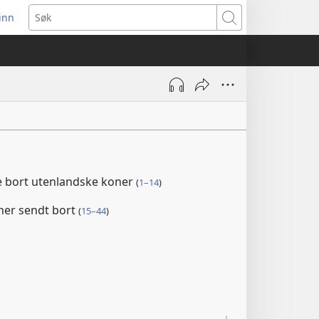
inn
ner
Søk
t
du)
e bort utenlandske koner
(
1–14
)
ner sendt bort
(
15–44
)