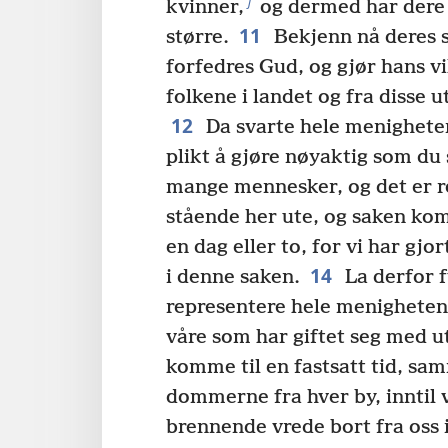
j
kvinner,
og dermed har dere g
11
større.
Bekjenn nå deres s
forfedres Gud, og gjør hans vil
folkene i landet og fra disse 
12
Da svarte hele menigheten
plikt å gjøre nøyaktig som du 
mange mennesker, og det er re
stående her ute, og saken kom
en dag eller to, for vi har gjo
14
i denne saken.
La derfor f
representere hele menigheten
våre som har giftet seg med u
komme til en fastsatt tid, sa
dommerne fra hver by, inntil 
brennende vrede bort fra oss 