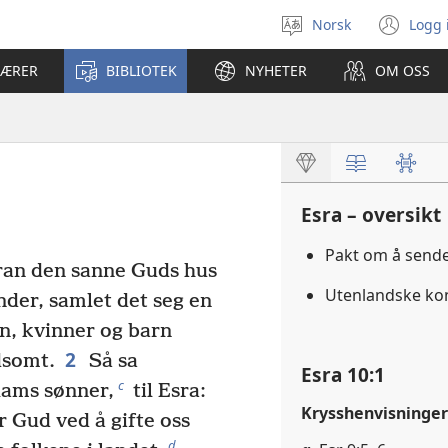
Norsk
Logg 
Velg
(åp
språk
nyt
LÆRER
BIBLIOTEK
NYHETER
OM OSS
vin
Esra – oversikt
Pakt om å send
ran den sanne Guds hus
Utenlandske ko
nder, samlet det seg en
nn, kvinner og barn
2
dsomt.
Så sa
Esra 10:1
c
lams sønner,
til Esra:
Krysshenvisninger
r Gud ved å gifte oss
d