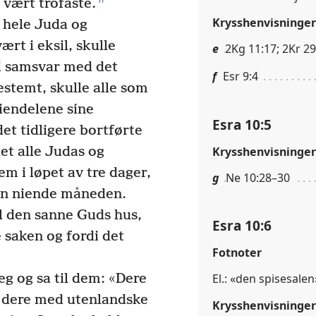
 vært trofaste.
Krysshenvisninger
 hele Juda og
rt i eksil, skulle
e
2Kg 11:17; 2Kr 29
i samsvar med det
f
Esr 9:4
estemt, skulle alle som
eiendelene sine
Esra 10:5
det tidligere bortførte
Krysshenvisninger
et alle Judas og
m i løpet av tre dager,
g
Ne 10:28–30
 den niende måneden.
til den sanne Guds hus,
Esra 10:6
 saken og fordi det
Fotnoter
eg og sa til dem: «Dere
El.: «den spisesalen
te dere med utenlandske
Krysshenvisninger