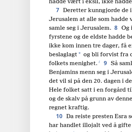
hadde vært i eksil, ikke hadde
7
Deretter kunngjorde de i
Jerusalem at alle som hadde væ
8
samle seg i Jerusalem.
Og 
fyrstene og de eldste hadde b
ikke kom innen tre dager, få 
*
beslaglagt
og bli forvist fra 
9
i
folkets menighet.
Så saml
Benjamins menn seg i Jerusale
det vil si på den 20. dagen i
Hele folket satt i en forgård 
og de skalv på grunn av denne
regnet kraftig.
10
Da reiste presten Esra s
har handlet illojalt ved å gif