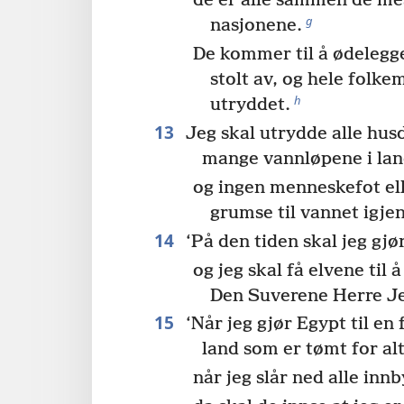
de er alle sammen de me
g
nasjonene.
De kommer til å ødelegg
stolt av, og hele folke
h
utryddet.
13
Jeg skal utrydde alle hus
mange vannløpene i lan
og ingen menneskefot ell
grumse til vannet igjen
14
‘På den tiden skal jeg gjø
og jeg skal få elvene til å
Den Suverene Herre J
15
‘Når jeg gjør Egypt til en 
land som er tømt for alt 
når jeg slår ned alle inn