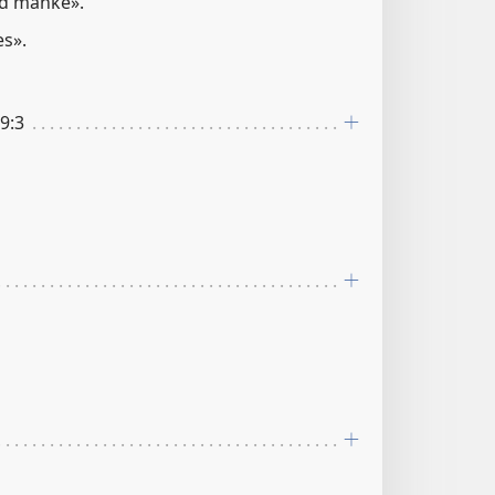
ed manke».
es».
29:3