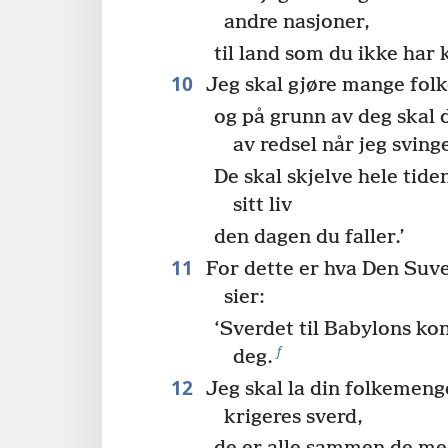
andre nasjoner,
til land som du ikke har 
10
Jeg skal gjøre mange folk
og på grunn av deg skal 
av redsel når jeg svin
De skal skjelve hele tide
sitt liv
den dagen du faller.’
11
For dette er hva Den Suv
sier:
‘Sverdet til Babylons k
f
deg.
12
Jeg skal la din folkemengd
krigeres sverd,