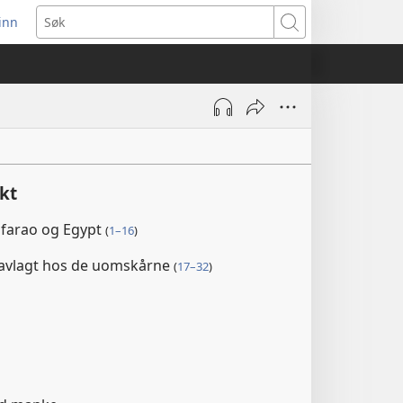
inn
ner
Søk
t
du)
ikt
 farao og Egypt
(
1–16
)
gravlagt hos de uomskårne
(
17–32
)