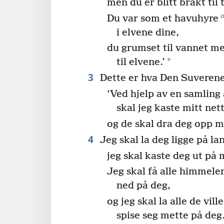
men du er blitt brakt til 
Du var som et havuhyre
i elvene dine,
du grumset til vannet me
*
til elvene.’
3
Dette er hva Den Suverene
‘Ved hjelp av en samling
skal jeg kaste mitt net
og de skal dra deg opp 
4
Jeg skal la deg ligge på la
jeg skal kaste deg ut på
Jeg skal få alle himmelens
ned på deg,
og jeg skal la alle de vil
spise seg mette på deg