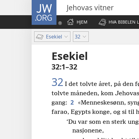
JW.ORG
Jehovas vitner
HJEM
HVA BIBELEN 
Esekiel
32
Esekiel
32:1–32
32
I det tolvte året, på den 
tolvte måneden, kom Jehovas 
2
gang:
«Menneskesønn, syng
farao, Egypts konge, og si til
‘Du var som en sterk un
nasjonene,