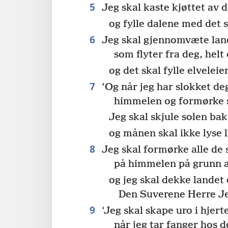
5
Jeg skal kaste kjøttet av d
og fylle dalene med det 
6
Jeg skal gjennomvæte lan
som flyter fra deg, helt 
og det skal fylle elveleie
7
‘Og når jeg har slokket deg
himmelen og formørke 
Jeg skal skjule solen bak
og månen skal ikke lyse 
8
Jeg skal formørke alle de 
på himmelen på grunn a
og jeg skal dekke landet 
Den Suverene Herre J
9
‘Jeg skal skape uro i hjer
når jeg tar fanger hos d