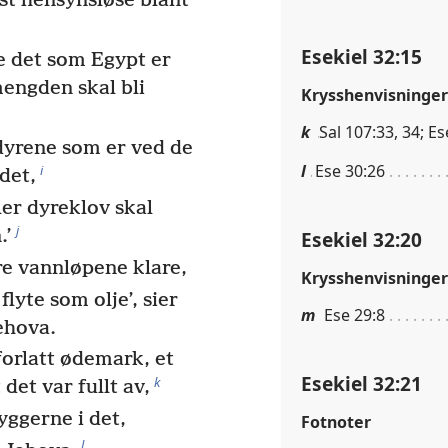
st hensynsløse blant
Esekiel 32:15
e det som Egypt er
mengden skal bli
Krysshenvisninger
k
Sal 107:33, 34; Es
dyrene som er ved de
l
Ese 30:26
i
det,
er dyreklov skal
j
.’
Esekiel 32:20
re vannløpene klare,
Krysshenvisninger
 flyte som olje’, sier
m
Ese 29:8
ehova.
forlatt ødemark, et
Esekiel 32:21
k
det var fullt av,
byggerne i det,
Fotnoter
l