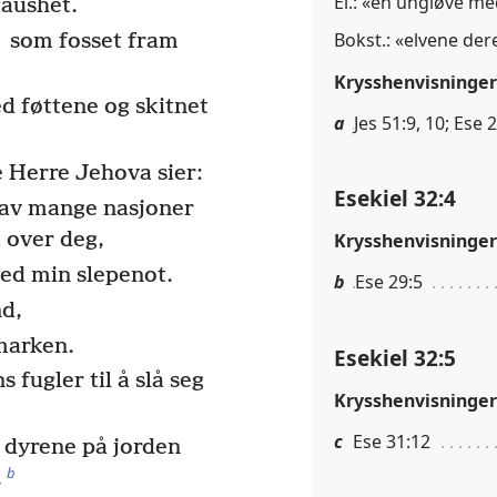
El.: «en ungløve m
taushet.
a
Bokst.: «elvene der
som fosset fram
Krysshenvisninger
d føttene og skitnet
a
Jes 51:9, 10; Ese 
 Herre Jehova sier:
Esekiel 32:4
 av mange nasjoner
t over deg,
Krysshenvisninger
med min slepenot.
b
Ese 29:5
nd,
 marken.
Esekiel 32:5
 fugler til å slå seg
Krysshenvisninger
c
Ese 31:12
le dyrene på jorden
b
.