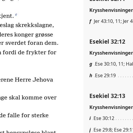
Krysshenvisninger
e
kjent.
f
Jer 43:10, 11; Jer 
eslag skrekkslagne,
deres konger grøsse
Esekiel 32:12
ger sverdet foran dem.
n fordi de frykter for
Krysshenvisninger
g
Ese 30:10, 11; Ha
h
Ese 29:19
erene Herre Jehova
Esekiel 32:13
onge skal komme over
Krysshenvisninger
e falle for sterke
i
Ese 30:12
j
Ese 29:8; Ese 29:1