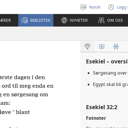
Norsk
Logg 
Velg
(åp
språk
nyt
LÆRER
BIBLIOTEK
NYHETER
OM OSS
vin
Esekiel – overs
Sørgesang over
første dagen i den
Egypt skal bli 
ord til meg enda en
 en sørgesang om
 ham:
Esekiel 32:2
*
gløve
blant
Fotnoter