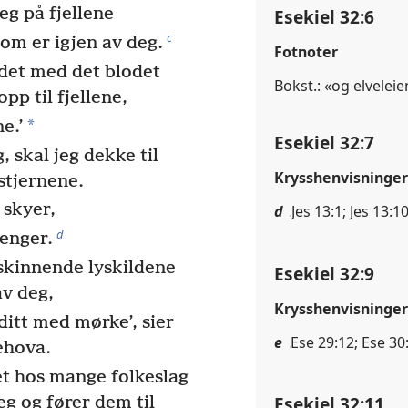
eg på fjellene
Esekiel 32:6
c
som er igjen av deg.
Fotnoter
det med det blodet
Bokst.: «og elveleien
opp til fjellene,
*
ne.’
Esekiel 32:7
, skal jeg dekke til
Krysshenvisninger
stjernene.
 skyer,
d
Jes 13:1; Jes 13:1
d
lenger.
skinnende lyskildene
Esekiel 32:9
v deg,
Krysshenvisninger
ditt med mørke’, sier
e
Ese 29:12; Ese 30
ehova.
tet hos mange folkeslag
Esekiel 32:11
eg og fører dem til