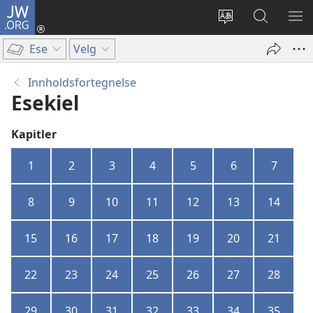
JW.ORG
Logg
inn
Endre
Søk
VIS
(åpner
språk
på
ME
Ese
Velg
nytt
JW.ORG
vindu)
Innholdsfortegnelse
Esekiel
Kapitler
1
2
3
4
5
6
7
8
9
10
11
12
13
14
15
16
17
18
19
20
21
22
23
24
25
26
27
28
29
30
31
32
33
34
35