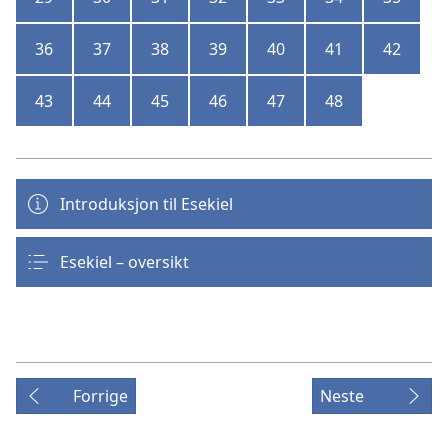
36
37
38
39
40
41
42
43
44
45
46
47
48
Introduksjon til Esekiel
Esekiel – oversikt
Forrige
Neste