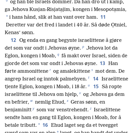
o
og han ble Israels dommer. Da han dro ut i kamp,
ga Jehova Kusjan-Risjatạjim, kongen i Mesopotạmia,
11
*
i hans hånd, slik at han vant over ham.
Deretter var det fred i landet i 40 år. Så døde Ọtniel,
Kenas’ sønn.
12
Og enda en gang begynte israelittene å gjøre
p
det som var ondt i Jehovas øyne.
Jehova lot da
q
Eglon, kongen i Moab,
få makt over Israel, siden de
13
gjorde det som var ondt i Jehovas øyne.
Han
r
s
førte ammonittene
og amalekittene
mot dem. De
t
14
angrep Israel og inntok palmebyen.
Israelittene
u
15
tjente Eglon, kongen i Moab, i 18 år.
Så ropte
v
israelittene til Jehova om hjelp,
og Jehova ga dem
w
x
en befrier,
nemlig Ehud,
Geras sønn, en
y
z
benjaminitt
som var venstrehendt.
Israelittene
sendte ham en gang til Eglon, kongen i Moab, for å
16
*
betale tributt.
Ehud laget seg da et tveegget