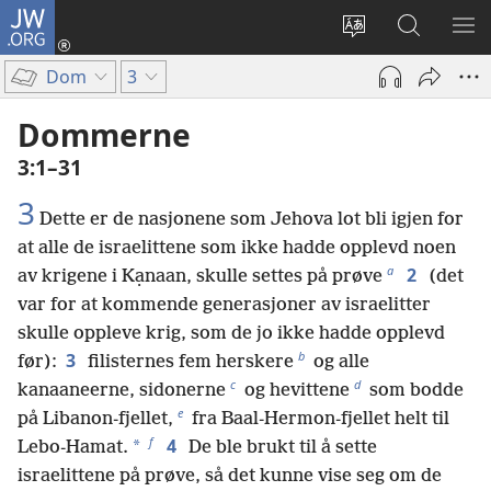
JW.ORG
Logg
inn
Endre
Søk
VIS
(åpner
språk
på
ME
Dom
3
nytt
JW.ORG
vindu)
Dommerne
3:1–31
3
Dette er de nasjonene som Jehova lot bli igjen for
at alle de israelittene som ikke hadde opplevd noen
a
2
av krigene i Kạnaan, skulle settes på prøve
(det
var for at kommende generasjoner av israelitter
skulle oppleve krig, som de jo ikke hadde opplevd
b
3
før):
filisternes fem herskere
og alle
c
d
kanaaneerne, sidonerne
og hevittene
som bodde
e
på Libanon-fjellet,
fra Baal-Hermon-fjellet helt til
f
4
*
Lebo-Hamat.
De ble brukt til å sette
israelittene på prøve, så det kunne vise seg om de