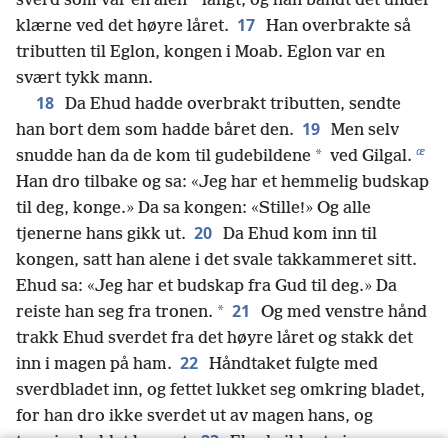
*
sverd som var en alen
langt, og han bandt det under
17
klærne ved det høyre låret.
Han overbrakte så
tributten til Eglon, kongen i Moab. Eglon var en
svært tykk mann.
18
Da Ehud hadde overbrakt tributten, sendte
19
han bort dem som hadde båret den.
Men selv
æ
*
snudde han da de kom til gudebildene
ved Gilgal.
Han dro tilbake og sa: «Jeg har et hemmelig budskap
til deg, konge.» Da sa kongen: «Stille!» Og alle
20
tjenerne hans gikk ut.
Da Ehud kom inn til
kongen, satt han alene i det svale takkammeret sitt.
Ehud sa: «Jeg har et budskap fra Gud til deg.» Da
21
*
reiste han seg fra tronen.
Og med venstre hånd
trakk Ehud sverdet fra det høyre låret og stakk det
22
inn i magen på ham.
Håndtaket fulgte med
sverdbladet inn, og fettet lukket seg omkring bladet,
for han dro ikke sverdet ut av magen hans, og
23
tarminnholdet kom ut.
Ehud gikk ut gjennom