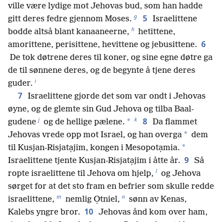
ville være lydige mot Jehovas bud, som han hadde
g
5
gitt deres fedre gjennom Moses.
Israelittene
h
bodde altså blant kanaaneerne,
hetittene,
6
amorittene, perisittene, hevittene og jebusittene.
De tok døtrene deres til koner, og sine egne døtre ga
de til sønnene deres, og de begynte å tjene deres
i
guder.
7
Israelittene gjorde det som var ondt i Jehovas
øyne, og de glemte sin Gud Jehova og tilba Baal-
j
k
8
*
gudene
og de hellige pælene.
Da flammet
*
Jehovas vrede opp mot Israel, og han overga
dem
*
til Kusjan-Risjatạjim, kongen i Mesopotạmia.
9
Israelittene tjente Kusjan-Risjatạjim i åtte år.
Så
l
ropte israelittene til Jehova om hjelp,
og Jehova
sørget for at det sto fram en befrier som skulle redde
m
n
israelittene,
nemlig Ọtniel,
sønn av Kenas,
10
Kalebs yngre bror.
Jehovas ånd kom over ham,