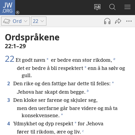
JW.ORG
Logg
inn
Endre
Søk
VIS
(åpner
språk
på
ME
Ord
22
nytt
JW.ORG
vindu)
Ordspråkene
22:1–29
22
a
*
Et godt navn
er bedre enn stor rikdom,
*
det er bedre å bli respektert
enn å ha sølv og
gull.
2
*
Den rike og den fattige har dette til felles:
b
Jehova har skapt dem begge.
3
Den kloke ser farene og skjuler seg,
men den uerfarne går bare videre og må ta
*
konsekvensene.
4
*
Ydmykhet og dyp respekt
for Jehova
c
fører til rikdom, ære og liv.