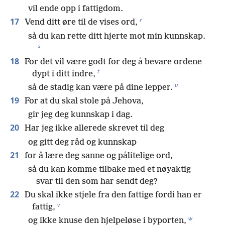
vil ende opp i fattigdom.
r
17
Vend ditt øre til de vises ord,
så du kan rette ditt hjerte mot min kunnskap.
s
18
For det vil være godt for deg å bevare ordene
t
dypt i ditt indre,
u
så de stadig kan være på dine lepper.
19
For at du skal stole på Jehova,
gir jeg deg kunnskap i dag.
20
Har jeg ikke allerede skrevet til deg
og gitt deg råd og kunnskap
21
for å lære deg sanne og pålitelige ord,
så du kan komme tilbake med et nøyaktig
svar til den som har sendt deg?
22
Du skal ikke stjele fra den fattige fordi han er
v
fattig,
w
og ikke knuse den hjelpeløse i byporten,