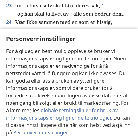
x
23
for Jehova selv skal føre deres sak,
*
og han skal ta livet av
alle som bedrar dem.
24
Vær ikke sammen med en som er hissig,
og hold deg borte fra en som lett blir rasende,
Personverninnstillinger
25
så du ikke lærer deg hans veier
y
og legger en felle for deg selv.
For å gi deg en best mulig opplevelse bruker vi
26
Vær ikke blant dem som forplikter seg med et
informasjonskapsler og lignende teknologier. Noen
håndtrykk,
informasjonskapsler er nødvendige for å få
z
dem som stiller sikkerhet for lån.
nettstedet vårt til å fungere og kan ikke avvises. Du
27
kan godta eller avslå bruken av ytterligere
Hvis du ikke kan betale,
informasjonskapsler, som vi bare bruker for å
vil de ta sengen du ligger på.
forbedre opplevelsen din. Ingen av disse dataene vil
28
Flytt ikke et gammelt grensemerke
noen gang bli solgt eller brukt til markedsføring. For
æ
som dine forfedre har satt.
å lære mer, les
globale retningslinjer for bruk av
29
Har du sett en som er dyktig i sitt arbeid?
informasjonskapsler og lignende teknologier
. Du kan
ø
Han kommer til å stå framfor konger
tilpasse innstillingene dine når som helst ved å gå inn
og ikke framfor vanlige mennesker.
på
Personverninnstillinger
.
St