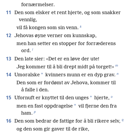
fornærmelser.
11
Den som elsker et rent hjerte, og som snakker
vennlig,
k
vil få kongen som sin venn.
12
Jehovas øyne verner om kunnskap,
men han setter en stopper for forræderens
l
ord.
13
Den late sier: «Det er en løve der ute!
m
Jeg kommer til å bli drept midt på torget!»
n
14
*
Umoralske
kvinners munn er en dyp grav.
Den som er fordømt av Jehova, kommer til
å falle i den.
o
15
*
Ufornuft er knyttet til den unges
hjerte,
*
men en fast oppdragelse
vil fjerne den fra
p
ham.
q
16
Den som bedrar de fattige for å bli rikere selv,
og den som gir gaver til de rike,