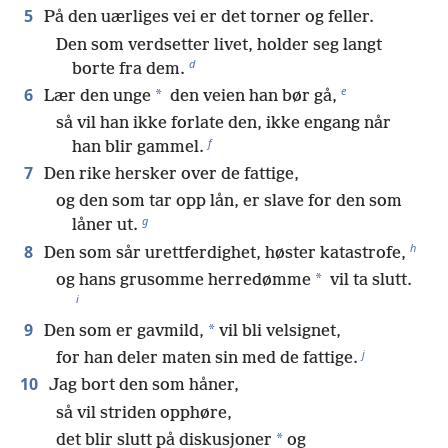
5
På den uærliges vei er det torner og feller.
Den som verdsetter livet, holder seg langt
d
borte fra dem.
e
6
*
Lær den unge
den veien han bør gå,
så vil han ikke forlate den, ikke engang når
f
han blir gammel.
7
Den rike hersker over de fattige,
og den som tar opp lån, er slave for den som
g
låner ut.
h
8
Den som sår urettferdighet, høster katastrofe,
*
og hans grusomme herredømme
vil ta slutt.
i
9
*
Den som er gavmild,
vil bli velsignet,
j
for han deler maten sin med de fattige.
10
Jag bort den som håner,
så vil striden opphøre,
*
det blir slutt på diskusjoner
og