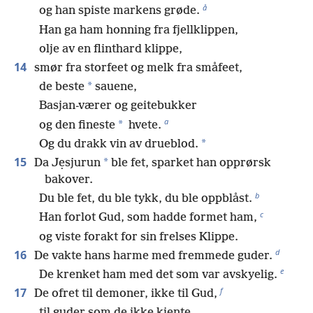
å
og han spiste markens grøde.
Han ga ham honning fra fjellklippen,
olje av en flinthard klippe,
14
smør fra storfeet og melk fra småfeet,
*
de beste
sauene,
Basjan-værer og geitebukker
a
*
og den fineste
hvete.
*
Og du drakk vin av drueblod.
15
*
Da Jẹsjurun
ble fet, sparket han opprørsk
bakover.
b
Du ble fet, du ble tykk, du ble oppblåst.
c
Han forlot Gud, som hadde formet ham,
og viste forakt for sin frelses Klippe.
d
16
De vakte hans harme med fremmede guder.
e
De krenket ham med det som var avskyelig.
f
17
De ofret til demoner, ikke til Gud,
til guder som de ikke kjente,