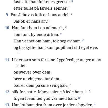
q
fastsatte han folkenes grenser
r
etter tallet på Israels sønner.
s
9
For Jehovas folk er hans andel,
t
Jakob er hans arv.
u
10
Han fant ham i en ødemark,
v
i en tom, hylende ørken.
w
Han vernet om ham, tok seg av ham
og beskyttet ham som pupillen i sitt eget øye.
x
11
Lik en ørn som får sine flygeferdige unger ut av
redet
og svever over dem,
brer ut vingene, tar dem,
y
bærer dem på sine svingfjær,
z
12
*
slik fortsatte Jehova alene å lede ham.
æ
Ingen fremmed gud var med ham.
ø
13
Han lot ham dra fram over jordens høyder,