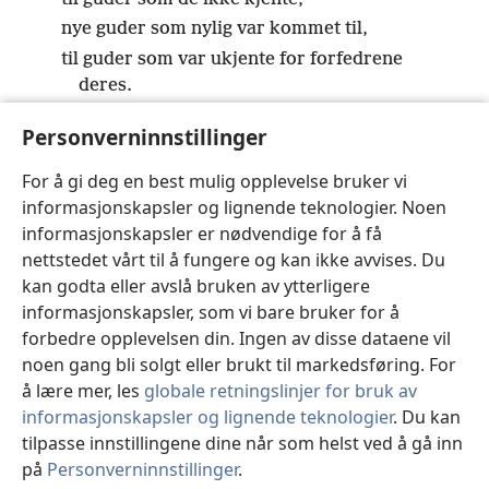
nye guder som nylig var kommet til,
til guder som var ukjente for forfedrene
deres.
g
18
Du glemte Klippen,
som er din far,
Personverninnstillinger
h
og du husket ikke den Gud som fødte deg.
i
19
Da Jehova så det, forkastet han dem,
For å gi deg en best mulig opplevelse bruker vi
for hans sønner og døtre hadde krenket ham.
informasjonskapsler og lignende teknologier. Noen
20
informasjonskapsler er nødvendige for å få
Derfor sa han: ‘Jeg vil skjule mitt ansikt for dem.
j
nettstedet vårt til å fungere og kan ikke avvises. Du
kan godta eller avslå bruken av ytterligere
Jeg vil se hvordan det går med dem.
informasjonskapsler, som vi bare bruker for å
k
For de er en fordervet generasjon,
forbedre opplevelsen din. Ingen av disse dataene vil
l
sønner som det ikke er trofasthet i.
noen gang bli solgt eller brukt til markedsføring. For
21
De har vakt min harme med det som ikke er en
å lære mer, les
globale retningslinjer for bruk av
m
gud,
informasjonskapsler og lignende teknologier
. Du kan
de har krenket meg med sine verdiløse
tilpasse innstillingene dine når som helst ved å gå inn
n
avguder.
på
Personverninnstillinger
.
St