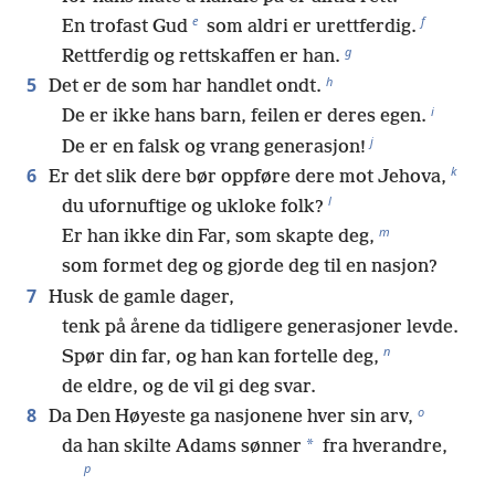
e
f
En trofast Gud
som aldri er urettferdig.
g
Rettferdig og rettskaffen er han.
h
5
Det er de som har handlet ondt.
i
De er ikke hans barn, feilen er deres egen.
j
De er en falsk og vrang generasjon!
k
6
Er det slik dere bør oppføre dere mot Jehova,
l
du ufornuftige og ukloke folk?
m
Er han ikke din Far, som skapte deg,
som formet deg og gjorde deg til en nasjon?
7
Husk de gamle dager,
tenk på årene da tidligere generasjoner levde.
n
Spør din far, og han kan fortelle deg,
de eldre, og de vil gi deg svar.
o
8
Da Den Høyeste ga nasjonene hver sin arv,
*
da han skilte Adams sønner
fra hverandre,
p