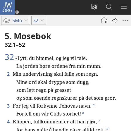
JW.ORG
Logg
inn
Endre
Søk
VIS
(åpner
språk
på
ME
5Mo
32
nytt
JW.ORG
vindu)
5. Mosebok
32:1–52
32
«Lytt, du himmel, og jeg vil tale.
La jorden høre ordene fra min munn.
2
Min undervisning skal falle som regn.
Mine ord skal dryppe som dugg,
som lett regn på gresset
og som øsende regnskurer på det som gror.
a
3
For jeg vil forkynne Jehovas navn.
b
Fortell om vår Guds storhet!
c
4
Klippen, fullkomment er alt han gjør,
d
for hans måte å handle på er alltid rett.