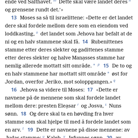
m
n
ende ved Salthavet.
Dette skal være landet deres
og grensene rundt det.’»
13
Moses sa så til israelittene: «Dette er det landet
dere skal fordele mellom dere som en eiendom ved
o
loddkasting,
det landet som Jehova har befalt at de
14
ni og en halv stammene skal få.
Rubenittenes
stamme etter deres slekter og gadittenes stamme
etter deres slekter og halve Manạsses stamme har
p
15
*
nemlig allerede mottatt sitt område.
De to og
*
en halv stammene har mottatt sitt område
øst for
q
Jordan, overfor Jeriko, mot soloppgangen.»
16
17
Jehova sa videre til Moses:
«Dette er
navnene på de mennene som skal fordele landet
r
s
mellom dere: presten Eleạsar
og Josva,
Nuns
18
sønn.
Og dere skal ta en høvding fra hver
stamme som skal hjelpe til med å fordele landet som
t
19
en arv.
Dette er navnene på disse mennene: av
u
v
20