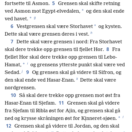
5
fortsette til Asmon.
Grensen skal skifte retning
*
ved Asmon mot Egypt-elvedalen,
og den skal ende
g
*
ved havet.
6
*
Vestgrensen skal være Storhavet
og kysten.
h
Dette skal være grensen deres i vest.
7
Dette skal være grensen i nord: Fra Storhavet
8
skal dere trekke opp grensen til fjellet Hor.
Fra
fjellet Hor skal dere trekke opp grensen til Lebo-
i
*
Hamat,
og grensens ytterste punkt skal være ved
j
9
Sedad.
Og grensen skal gå videre til Sifron, og
k
den skal ende ved Hasar-Enan.
Dette skal være
nordgrensen.
10
Så skal dere trekke opp grensen mot øst fra
11
Hasar-Enan til Sjefam.
Grensen skal gå videre
fra Sjefam til Ribla øst for Ajin, og grensen skal gå
l
*
ned og krysse skråningen øst for Kịnneret-sjøen.
12
Grensen skal gå videre til Jordan, og den skal