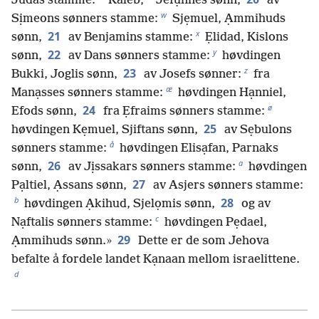
Judas stamme:
Kaleb,
Jefụnnes sønn,
av
w
Sịmeons sønners stamme:
Sjẹmuel, Ạmmihuds
x
21
sønn,
av Benjamins stamme:
Ẹlidad, Kislons
y
22
sønn,
av Dans sønners stamme:
høvdingen
z
23
Bukki, Joglis sønn,
av Josefs sønner:
fra
æ
Manạsses sønners stamme:
høvdingen Hạnniel,
ø
24
Efods sønn,
fra Ẹfraims sønners stamme:
25
høvdingen Kẹmuel, Sjiftans sønn,
av Sẹbulons
å
sønners stamme:
høvdingen Elisạfan, Parnaks
a
26
sønn,
av Jịssakars sønners stamme:
høvdingen
27
Pạltiel, Ạssans sønn,
av Asjers sønners stamme:
b
28
høvdingen Ạkihud, Sjelọmis sønn,
og av
c
Nạftalis sønners stamme:
høvdingen Pẹdael,
29
Ạmmihuds sønn.»
Dette er de som Jehova
befalte å fordele landet Kạnaan mellom israelittene.
d