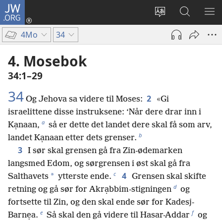
JW.ORG
Logg
inn
Endre
Søk
VIS
(åpner
språk
på
ME
4Mo
34
nytt
JW.ORG
vindu)
4. Mosebok
34:1–29
34
2
Og Jehova sa videre til Moses:
«Gi
israelittene disse instruksene: ‘Når dere drar inn i
a
Kạnaan,
så er dette det landet dere skal få som arv,
b
landet Kạnaan etter dets grenser.
3
I sør skal grensen gå fra Zin-ødemarken
langsmed Edom, og sørgrensen i øst skal gå fra
c
4
*
Salthavets
ytterste ende.
Grensen skal skifte
d
retning og gå sør for Akrạbbim-stigningen
og
fortsette til Zin, og den skal ende sør for Kadesj-
e
f
Barnẹa.
Så skal den gå videre til Hasar-Addar
og