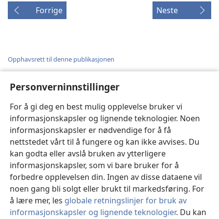
Forrige
Neste
Opphavsrett til denne publikasjonen
Copyright
©
2026
Watch Tower Bible and Tract Society of
Pennsylvania.
Personverninnstillinger
VILKÅR FOR BRUK
|
PERSONVERN
|
PERSONVERNINNSTILLINGER
For å gi deg en best mulig opplevelse bruker vi
informasjonskapsler og lignende teknologier. Noen
informasjonskapsler er nødvendige for å få
nettstedet vårt til å fungere og kan ikke avvises. Du
kan godta eller avslå bruken av ytterligere
informasjonskapsler, som vi bare bruker for å
forbedre opplevelsen din. Ingen av disse dataene vil
noen gang bli solgt eller brukt til markedsføring. For
å lære mer, les
globale retningslinjer for bruk av
informasjonskapsler og lignende teknologier
. Du kan