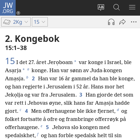
JW.ORG
Logg
inn
Endre
Søk
VIS
(åpner
språk
på
ME
2Kg
15
nytt
JW.ORG
vindu)
2. Kongebok
15:1–38
15
*
I det 27. året Jerọboam
var konge i Israel, ble
a
*
Asạrja
konge. Han var sønn av Juda-kongen
b
2
Amạsja.
Han var 16 år gammel da han ble konge,
og han regjerte i Jerusalem i 52 år. Hans mor het
3
Jekọlja og var fra Jerusalem.
Han gjorde det som
var rett i Jehovas øyne, slik hans far Amạsja hadde
c
d
4
gjort.
Men offerhaugene ble ikke fjernet,
og
folket fortsatte å ofre og frambringe offerrøyk på
e
5
offerhaugene.
Jehova slo kongen med
f
spedalskhet,
og han forble spedalsk helt til sin