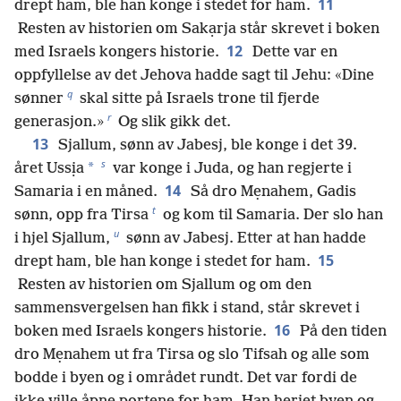
11
drept ham, ble han konge i stedet for ham.
Resten av historien om Sakạrja står skrevet i boken
12
med Israels kongers historie.
Dette var en
oppfyllelse av det Jehova hadde sagt til Jehu: «Dine
q
sønner
skal sitte på Israels trone til fjerde
r
generasjon.»
Og slik gikk det.
13
Sjallum, sønn av Jabesj, ble konge i det 39.
s
*
året Ussịa
var konge i Juda, og han regjerte i
14
Samaria i en måned.
Så dro Mẹnahem, Gadis
t
sønn, opp fra Tirsa
og kom til Samaria. Der slo han
u
i hjel Sjallum,
sønn av Jabesj. Etter at han hadde
15
drept ham, ble han konge i stedet for ham.
Resten av historien om Sjallum og om den
sammensvergelsen han fikk i stand, står skrevet i
16
boken med Israels kongers historie.
På den tiden
dro Mẹnahem ut fra Tirsa og slo Tifsah og alle som
bodde i byen og i området rundt. Det var fordi de