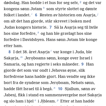
g
dødsdag. Han bodde i et hus for seg selv,
og det var
h
kongens sønn Jotam
som styrte slottet og dømte
i
j
6
folket i landet.
Resten av historien om Asạrja,
om alt det han gjorde, står skrevet i boken med
7
Judas kongers historie.
Så la Asạrja seg til hvile
k
hos sine forfedre,
og han ble gravlagt hos sine
forfedre i Davidsbyen. Hans sønn Jotam ble konge
etter ham.
l
8
I det 38. året Asạrja
var konge i Juda, ble
m
Sakạrja,
Jerọboams sønn, konge over Israel i
9
Samaria, og han regjerte i seks måneder.
Han
gjorde det som var ondt i Jehovas øyne, slik
forfedrene hans hadde gjort. Han vendte seg ikke
bort fra de syndene som Jerọboam, Nebats sønn,
n
10
hadde fått Israel til å begå.
Sjallum, sønn av
Jabesj, fikk i stand en sammensvergelse mot Sakạrja
o
p
og slo ham i hjel
i Jịbleam.
Etter at han hadde