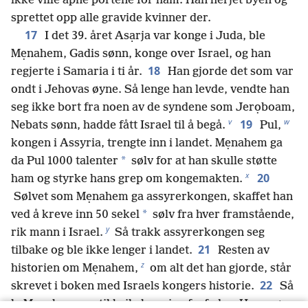
ikke ville åpne portene for ham. Han herjet byen og
sprettet opp alle gravide kvinner der.
17
I det 39. året Asạrja var konge i Juda, ble
Mẹnahem, Gadis sønn, konge over Israel, og han
18
regjerte i Samaria i ti år.
Han gjorde det som var
ondt i Jehovas øyne. Så lenge han levde, vendte han
seg ikke bort fra noen av de syndene som Jerọboam,
v
w
19
Nebats sønn, hadde fått Israel til å begå.
Pul,
kongen i Assyria, trengte inn i landet. Mẹnahem ga
*
da Pul 1000 talenter
sølv for at han skulle støtte
x
20
ham og styrke hans grep om kongemakten.
Sølvet som Mẹnahem ga assyrerkongen, skaffet han
*
ved å kreve inn 50 sekel
sølv fra hver framstående,
y
rik mann i Israel.
Så trakk assyrerkongen seg
21
tilbake og ble ikke lenger i landet.
Resten av
z
historien om Mẹnahem,
om alt det han gjorde, står
22
skrevet i boken med Israels kongers historie.
Så
la Mẹnahem seg til hvile hos sine forfedre. Hans sønn