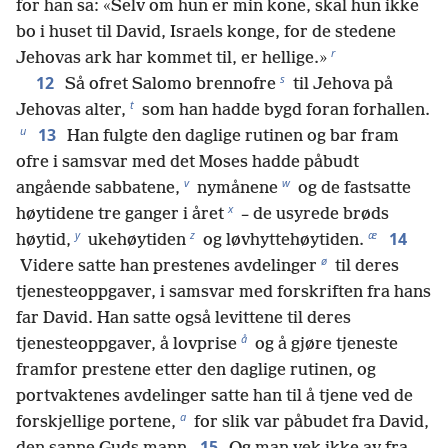
for han sa: «Selv om hun er min kone, skal hun ikke
bo i huset til David, Israels konge, for de stedene
r
Jehovas ark har kommet til, er hellige.»
s
12
Så ofret Salomo brennofre
til Jehova på
t
Jehovas alter,
som han hadde bygd foran forhallen.
u
13
Han fulgte den daglige rutinen og bar fram
ofre i samsvar med det Moses hadde påbudt
v
w
angående sabbatene,
nymånene
og de fastsatte
x
høytidene tre ganger i året
– de usyrede brøds
y
z
æ
14
høytid,
ukehøytiden
og løvhyttehøytiden.
ø
Videre satte han prestenes avdelinger
til deres
tjenesteoppgaver, i samsvar med forskriften fra hans
far David. Han satte også levittene til deres
å
tjenesteoppgaver, å lovprise
og å gjøre tjeneste
framfor prestene etter den daglige rutinen, og
portvaktenes avdelinger satte han til å tjene ved de
a
forskjellige portene,
for slik var påbudet fra David,
15