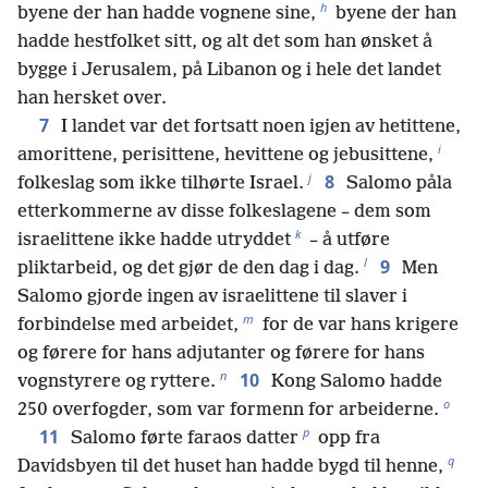
h
byene der han hadde vognene sine,
byene der han
hadde hestfolket sitt, og alt det som han ønsket å
bygge i Jerusalem, på Libanon og i hele det landet
han hersket over.
7
I landet var det fortsatt noen igjen av hetittene,
i
amorittene, perisittene, hevittene og jebusittene,
j
8
folkeslag som ikke tilhørte Israel.
Salomo påla
etterkommerne av disse folkeslagene – dem som
k
israelittene ikke hadde utryddet
– å utføre
l
9
pliktarbeid, og det gjør de den dag i dag.
Men
Salomo gjorde ingen av israelittene til slaver i
m
forbindelse med arbeidet,
for de var hans krigere
og førere for hans adjutanter og førere for hans
n
10
vognstyrere og ryttere.
Kong Salomo hadde
o
250 overfogder, som var formenn for arbeiderne.
p
11
Salomo førte faraos datter
opp fra
q
Davidsbyen til det huset han hadde bygd til henne,