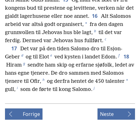
den sanne Guds mann.
Og man vek ikke av fra
kongens bud til prestene og levittene, verken når det
16
gjaldt lagerhusene eller noe annet.
Alt Salomos
*
arbeid var altså godt organisert,
fra den dagen
b
grunnvollen til Jehovas hus ble lagt,
til det var
c
ferdig. Dermed var Jehovas hus fullført.
17
Det var på den tiden Salomo dro til Esjon-
d
e
f
18
Geber
og til Elot
ved kysten i landet Edom.
g
Hiram
sendte ham skip og erfarne sjøfolk, ledet av
hans egne tjenere. De dro sammen med Salomos
h
*
tjenere til Ofir,
og derfra hentet de 450 talenter
i
j
gull,
som de førte til kong Salomo.
Forrige
Neste