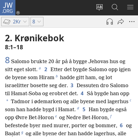
JW.ORG
Logg
inn
Endre
Søk
VIS
(åpner
språk
på
ME
2Kr
8
nytt
JW.ORG
vindu)
2. Krønikebok
8:1–18
8
Salomo brukte 20 år på å bygge Jehovas hus og
a
2
sitt eget slott.
Etter det bygde Salomo opp igjen
b
de byene som Hiram
hadde gitt ham, og lot
3
israelitter bosette seg der.
Dessuten dro Salomo
4
til Hamat-Soba og erobret det.
Så bygde han opp
c
*
Tadmor i ødemarken og alle byene med lagerhus
d
5
som han hadde bygd i Hamat.
Han bygde også
e
f
opp Øvre Bet-Horon
og Nedre Bet-Horon,
6
befestede byer med murer, porter og bommer,
og
g
Baạlat
og alle byene der han hadde lagerhus, alle