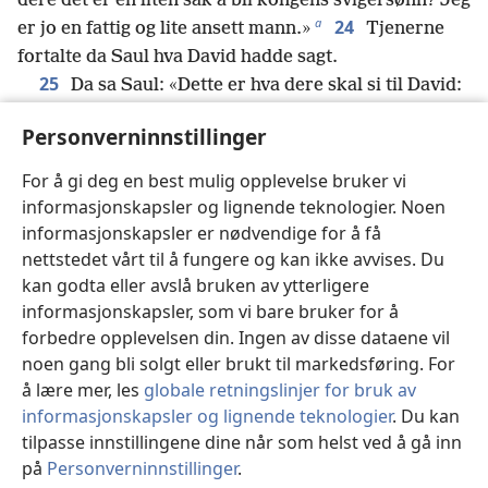
dere det er en liten sak å bli kongens svigersønn? Jeg
a
24
er jo en fattig og lite ansett mann.»
Tjenerne
fortalte da Saul hva David hadde sagt.
25
Da sa Saul: «Dette er hva dere skal si til David:
b
‘Kongen ønsker ingen annen brudepris
enn 100
Personverninnstillinger
c
forhuder
av filisterne som hevn over kongens
fiender.’» Saul regnet nemlig med at filisterne kom til
For å gi deg en best mulig opplevelse bruker vi
26
å drepe David.
Tjenerne hans fortalte så dette til
informasjonskapsler og lignende teknologier. Noen
David, og David likte tanken på å bli kongens
informasjonskapsler er nødvendige for å få
d
27
svigersønn.
Før tidsfristen hadde utløpt,
dro
nettstedet vårt til å fungere og kan ikke avvises. Du
David av sted med mennene sine og slo i hjel 200
kan godta eller avslå bruken av ytterligere
informasjonskapsler, som vi bare bruker for å
filistere. David kom med alle forhudene deres til
forbedre opplevelsen din. Ingen av disse dataene vil
kongen, så han kunne bli kongens svigersønn. Saul
noen gang bli solgt eller brukt til markedsføring. For
e
28
ga ham derfor sin datter Mikal til kone.
Saul
å lære mer, les
globale retningslinjer for bruk av
f
forsto at Jehova var med David,
og at hans datter
informasjonskapsler og lignende teknologier
. Du kan
g
29
Mikal elsket ham.
Det gjorde at Saul ble enda
tilpasse innstillingene dine når som helst ved å gå inn
mer redd for David, og Saul var Davids fiende resten
på
Personverninnstillinger
.
h
St
av sitt liv.