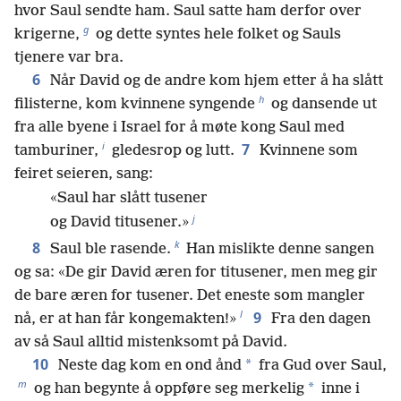
hvor Saul sendte ham. Saul satte ham derfor over
g
krigerne,
og dette syntes hele folket og Sauls
tjenere var bra.
6
Når David og de andre kom hjem etter å ha slått
h
filisterne, kom kvinnene syngende
og dansende ut
fra alle byene i Israel for å møte kong Saul med
i
7
tamburiner,
gledesrop og lutt.
Kvinnene som
feiret seieren, sang:
«Saul har slått tusener
j
og David titusener.»
k
8
Saul ble rasende.
Han mislikte denne sangen
og sa: «De gir David æren for titusener, men meg gir
de bare æren for tusener. Det eneste som mangler
l
9
nå, er at han får kongemakten!»
Fra den dagen
av så Saul alltid mistenksomt på David.
10
*
Neste dag kom en ond ånd
fra Gud over Saul,
m
*
og han begynte å oppføre seg merkelig
inne i