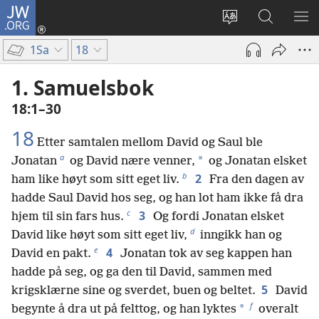
JW.ORG
Logg
inn
Endre
Søk
VIS
(åpner
språk
på
ME
1Sa
18
nytt
JW.ORG
vindu)
1. Samuelsbok
18:1–30
18
Etter samtalen mellom David og Saul ble
a
*
Jonatan
og David nære venner,
og Jonatan elsket
b
2
ham like høyt som sitt eget liv.
Fra den dagen av
hadde Saul David hos seg, og han lot ham ikke få dra
c
3
hjem til sin fars hus.
Og fordi Jonatan elsket
d
David like høyt som sitt eget liv,
inngikk han og
e
4
David en pakt.
Jonatan tok av seg kappen han
hadde på seg, og ga den til David, sammen med
5
krigsklærne sine og sverdet, buen og beltet.
David
f
*
begynte å dra ut på felttog, og han lyktes
overalt