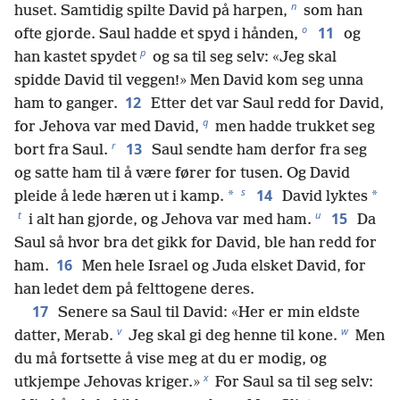
n
huset. Samtidig spilte David på harpen,
som han
o
11
ofte gjorde. Saul hadde et spyd i hånden,
og
p
han kastet spydet
og sa til seg selv: «Jeg skal
spidde David til veggen!» Men David kom seg unna
12
ham to ganger.
Etter det var Saul redd for David,
q
for Jehova var med David,
men hadde trukket seg
r
13
bort fra Saul.
Saul sendte ham derfor fra seg
og satte ham til å være fører for tusen. Og David
s
14
*
*
pleide å lede hæren ut i kamp.
David lyktes
t
u
15
i alt han gjorde, og Jehova var med ham.
Da
Saul så hvor bra det gikk for David, ble han redd for
16
ham.
Men hele Israel og Juda elsket David, for
han ledet dem på felttogene deres.
17
Senere sa Saul til David: «Her er min eldste
v
w
datter, Merab.
Jeg skal gi deg henne til kone.
Men
du må fortsette å vise meg at du er modig, og
x
utkjempe Jehovas kriger.»
For Saul sa til seg selv: