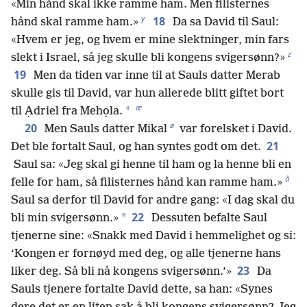
«Min hånd skal ikke ramme ham. Men filisternes
y
18
hånd skal ramme ham.»
Da sa David til Saul:
«Hvem er jeg, og hvem er mine slektninger, min fars
z
slekt i Israel, så jeg skulle bli kongens svigersønn?»
19
Men da tiden var inne til at Sauls datter Merab
skulle gis til David, var hun allerede blitt giftet bort
æ
*
til Ạdriel fra Mehọla.
ø
20
Men Sauls datter Mikal
var forelsket i David.
21
Det ble fortalt Saul, og han syntes godt om det.
Saul sa: «Jeg skal gi henne til ham og la henne bli en
å
felle for ham, så filisternes hånd kan ramme ham.»
Saul sa derfor til David for andre gang: «I dag skal du
22
*
bli min svigersønn.»
Dessuten befalte Saul
tjenerne sine: «Snakk med David i hemmelighet og si:
‘Kongen er fornøyd med deg, og alle tjenerne hans
23
liker deg. Så bli nå kongens svigersønn.’»
Da
Sauls tjenere fortalte David dette, sa han: «Synes