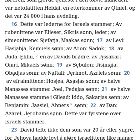
føreren, som gjorde tjeneste i den tolvte måneden,
var netofatitten Heldai, en etterkommer av Ọtniel, og
det var 24 000 i hans avdeling.
16
Dette var lederne for Israels stammer: Av
rubenittene var Eliẹser, Sikris sønn, leder; av
17
simeonittene: Sjefạtja, Maạkas sønn;
av Levi:
18
Hasjạbja, Kẹmuels sønn; av Aron: Sadok;
av
u
Juda: Ẹlihu,
en av Davids brødre; av Jịssakar:
19
Omri, Mikaels sønn;
av Sẹbulon: Jisjmạja,
20
Obạdjas sønn; av Nạftali: Jẹrimot, Ạzriels sønn;
av efraimittene: Hosjẹa, Asạsjas sønn; av halve
21
Manạsses stamme: Joel, Pedạjas sønn;
av halve
Manạsses stamme i Gịlead: Iddo, Sakạrjas sønn; av
v
22
Benjamin: Jaạsiel, Abners
sønn;
av Dan:
Ạzarel, Jẹrohams sønn. Dette var fyrstene over
Israels stammer.
23
David telte ikke dem som var 20 år eller yngre,
for Jehova hadde lovt å gjøre israelittene like mange