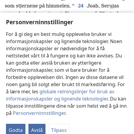
w
24
som stjernene på himmelen.
Joab, Serụjas
sønn, hadde begynt opptellingen, men fullførte den
Personverninnstillinger
*
ikke. Guds harme kom over Israel
på grunn av
x
dette,
og antallet ble ikke tatt med i beretningen om
For å gi deg en best mulig opplevelse bruker vi
kong Davids historie.
informasjonskapsler og lignende teknologier. Noen
25
Ạsmavet, Ạdiels sønn, hadde ansvaret for
informasjonskapsler er nødvendige for å få
y
kongens skattkamre.
Jonatan, Ussịas sønn, hadde
nettstedet vårt til å fungere og kan ikke avvises. Du
*
ansvaret for lagerhusene
på landet, i byene, i
kan godta eller avslå bruken av ytterligere
26
landsbyene og i tårnene.
Esri, Kelubs sønn,
informasjonskapsler, som vi bare bruker for å
hadde ansvaret for dem som arbeidet på marken og
forbedre opplevelsen din. Ingen av disse dataene vil
27
dyrket jorden.
Ramatitten Sjịme’i hadde
noen gang bli solgt eller brukt til markedsføring. For
å lære mer, les
globale retningslinjer for bruk av
ansvaret for vingårdene og sjifmitten Sabdi for
informasjonskapsler og lignende teknologier
. Du kan
28
vinlagrene.
Gederitten Baal-Hanan hadde
tilpasse innstillingene dine når som helst ved å gå inn
z
ansvaret for olivenlundene og morbærfikentrærne
på
Personverninnstillinger
.
æ
i Sjefẹla,
og Joasj hadde ansvaret for oljelagrene.
St
29
Saronitten Sjitrai hadde ansvaret for storfeet
ø
Godta
Avslå
Tilpass
som beitet i Saron,
og Sjafat, Adlais sønn, hadde