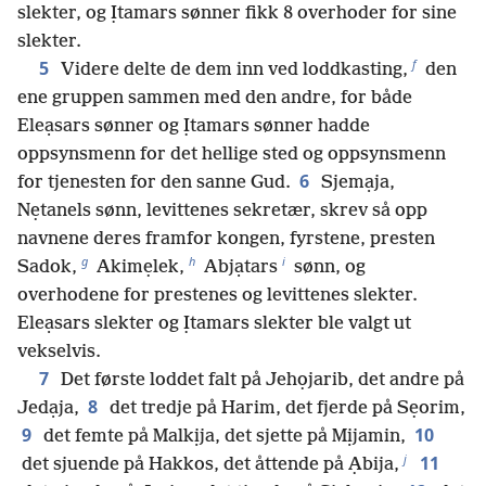
slekter, og Ịtamars sønner fikk 8 overhoder for sine
slekter.
f
5
Videre delte de dem inn ved loddkasting,
den
ene gruppen sammen med den andre, for både
Eleạsars sønner og Ịtamars sønner hadde
oppsynsmenn for det hellige sted og oppsynsmenn
6
for tjenesten for den sanne Gud.
Sjemạja,
Nẹtanels sønn, levittenes sekretær, skrev så opp
navnene deres framfor kongen, fyrstene, presten
g
h
i
Sadok,
Akimẹlek,
Abjạtars
sønn, og
overhodene for prestenes og levittenes slekter.
Eleạsars slekter og Ịtamars slekter ble valgt ut
vekselvis.
7
Det første loddet falt på Jehọjarib, det andre på
8
Jedạja,
det tredje på Harim, det fjerde på Sẹorim,
9
10
det femte på Malkịja, det sjette på Mịjamin,
j
11
det sjuende på Hakkos, det åttende på Ạbija,