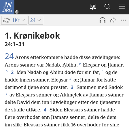
JW.ORG
Logg
inn
Endre
Søk
VIS
(åpner
språk
på
ME
1Kr
24
nytt
JW.ORG
vindu)
1. Krønikebok
24:1–31
24
Arons etterkommere hadde disse avdelingene:
a
Arons sønner var Nadab, Ạbihu,
Eleạsar og Ịtamar.
b
c
2
Men Nadab og Ạbihu døde før sin far,
og de
d
hadde ingen sønner. Eleạsar
og Ịtamar fortsatte
3
derimot å tjene som prester.
Sammen med Sadok
e
av Eleạsars sønner og Akimẹlek av Ịtamars sønner
delte David dem inn i avdelinger etter den tjenesten
4
de skulle utføre.
Siden Eleạsars sønner hadde
flere overhoder enn Ịtamars sønner, delte de dem
inn slik: Eleạsars sønner fikk 16 overhoder for sine