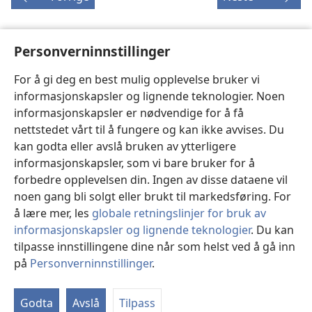
Personverninnstillinger
Opphavsrett til denne publikasjonen
For å gi deg en best mulig opplevelse bruker vi
Copyright
©
2026
Watch Tower Bible and Tract Society of
informasjonskapsler og lignende teknologier. Noen
Pennsylvania.
informasjonskapsler er nødvendige for å få
VILKÅR FOR BRUK
|
PERSONVERN
|
PERSONVERNINNSTILLINGER
nettstedet vårt til å fungere og kan ikke avvises. Du
kan godta eller avslå bruken av ytterligere
informasjonskapsler, som vi bare bruker for å
forbedre opplevelsen din. Ingen av disse dataene vil
noen gang bli solgt eller brukt til markedsføring. For
å lære mer, les
globale retningslinjer for bruk av
informasjonskapsler og lignende teknologier
. Du kan
tilpasse innstillingene dine når som helst ved å gå inn
på
Personverninnstillinger
.
St
Godta
Avslå
Tilpass