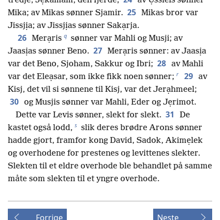
tredje, Jẹkamam, den fjerde;
av Ụssiels sønner
25
Mika; av Mikas sønner Sjamir.
Mikas bror var
Jissjịa; av Jissjịas sønner Sakạrja.
q
26
Merạris
sønner var Mahli og Musji; av
27
Jaasịas sønner Beno.
Merạris sønner: av Jaasịa
28
var det Beno, Sjoham, Sakkur og Ibri;
av Mahli
r
29
var det Eleạsar, som ikke fikk noen sønner;
av
Kisj, det vil si sønnene til Kisj, var det Jerạhmeel;
30
og Musjis sønner var Mahli, Eder og Jẹrimot.
31
Dette var Levis sønner, slekt for slekt.
De
s
kastet også lodd,
slik deres brødre Arons sønner
hadde gjort, framfor kong David, Sadok, Akimẹlek
og overhodene for prestenes og levittenes slekter.
Slekten til et eldre overhode ble behandlet på samme
måte som slekten til et yngre overhode.
Forrige
Neste