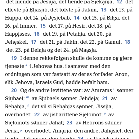
12
det niende på Jesjụa, det tiende på Sjekạnja,
det
13
ellevte på Ẹljasjib, det tolvte på Jakim,
det 13. på
14
Huppa, det 14. på Jẹsjebab,
det 15. på Bilga, det
15
16. på Immer,
det 17. på Hesir, det 18. på
16
Happịsses,
det 19. på Petạhja, det 20. på
17
18
Jehẹskel,
det 21. på Jakin, det 22. på Gamul,
det 23. på Delạja og det 24. på Maạsja.
19
I denne rekkefølgen skulle de komme og gjøre
k
tjeneste
i Jehovas hus, i samsvar med den
ordningen som var fastsatt av deres forfader Aron,
slik Jehova, Israels Gud, hadde befalt ham.
l
20
Og de andre levittene var: av Amrams
sønner
m
21
Sjụbael;
av Sjụbaels sønner Jehdẹja;
av
n
Rehạbja,
det vil si Rehạbjas sønner, Jissjịa,
o
22
overhodet;
av jisharittene Sjẹlomot;
av
23
Sjẹlomots sønner Jahat;
av Hebrons sønner
p
Jerịa,
overhodet, Amạrja, den andre, Jahạsiel, den
24