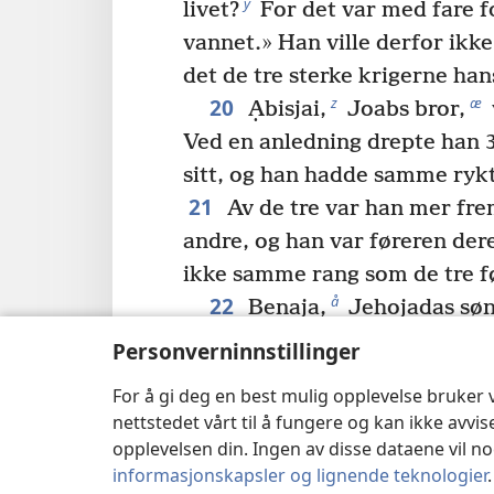
y
livet?
For det var med fare fo
vannet.» Han ville derfor ikke
det de tre sterke krigerne han
20
z
æ
Ạbisjai,
Joabs bror,
Ved en anledning drepte han
sitt, og han hadde samme rykt
21
Av de tre var han mer fr
andre, og han var føreren der
ikke samme rang som de tre f
22
å
Benạja,
Jehojạdas søn
*
som utførte mange bragder 
Personverninnstillinger
hjel de to sønnene til Ạriel f
For å gi deg en best mulig opplevelse bruker
snøværsdag gikk han ned i en 
nettstedet vårt til å fungere og kan ikke avvi
23
b
løve.
Han slo også i hjel
opplevelsen din. Ingen av disse dataene vil noe
egyptisk mann som var fem a
informasjonskapsler og lignende teknologier