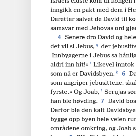
Israels eldste kom til kongen 
inngikk en pakt med dem i H
Deretter salvet de David til ko
samsvar med Jehovas ord gj
4
Senere dro David og hele 
g
det vil si Jebus,
der jebusitt
Innbyggerne i Jebus sa hånli
i
aldri inn hit!»
Likevel inntok
6
k
som nå er Davidsbyen.
Da
som angriper jebusittene, ska
l
fyrste.» Og Joab,
Serụjas søn
7
han ble høvding.
David bosa
Derfor ble den kalt Davidsbye
bygge opp byen hele veien run
områdene omkring, og Joab sa