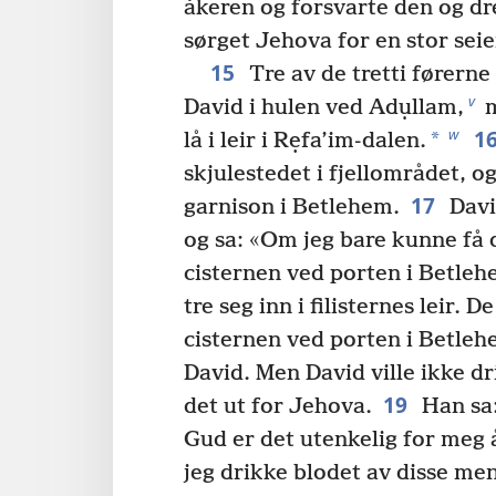
åkeren og forsvarte den og dre
sørget Jehova for en stor seie
15
Tre av de tretti førerne 
v
David i hulen ved Adụllam,
m
1
w
*
lå i leir i Rẹfa’im-dalen.
skjulestedet i fjellområdet, o
17
garnison i Betlehem.
Davi
og sa: «Om jeg bare kunne få d
cisternen ved porten i Betleh
tre seg inn i filisternes leir. 
cisternen ved porten i Betleh
David. Men David ville ikke dr
19
det ut for Jehova.
Han sa:
Gud er det utenkelig for meg å
jeg drikke blodet av disse me