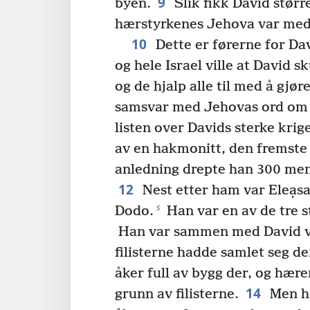
9
byen.
Slik fikk David størr
hærstyrkenes Jehova var me
10
Dette er førerne for Dav
og hele Israel ville at David 
og de hjalp alle til med å gjør
samsvar med Jehovas ord om 
listen over Davids sterke krig
av en hakmonitt, den fremste 
anledning drepte han 300 men
12
Nest etter ham var Eleạsa
s
Dodo.
Han var en av de tre s
Han var sammen med David 
filisterne hadde samlet seg der
åker full av bygg der, og hære
14
grunn av filisterne.
Men ha