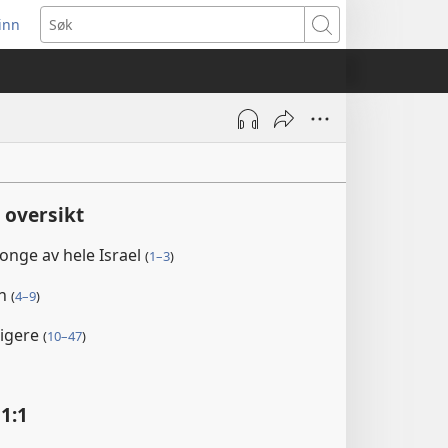
inn
ner
Søk
t
du)
 oversikt
 konge av hele Israel
(
1–3
)
on
(
4–9
)
rigere
(
10–47
)
1:1