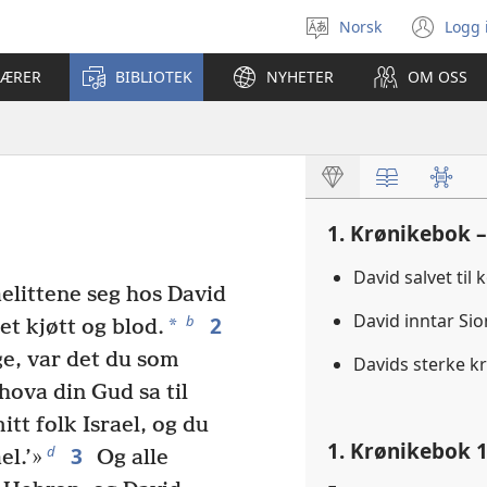
Norsk
Logg 
Velg
(åp
språk
nyt
LÆRER
BIBLIOTEK
NYHETER
OM OSS
vin
1. Krønikebok –
David salvet til
aelittene seg hos David
David inntar Si
2
b
*
get kjøtt og blod.
e, var det du som
Davids sterke k
ova din Gud sa til
itt folk Israel, og du
1. Krønikebok 1
3
d
el.’»
Og alle