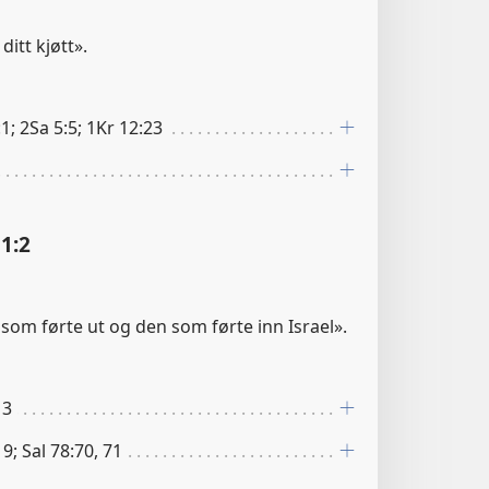
ditt kjøtt».
1; 2Sa 5:5; 1Kr 12:23
1:2
 som førte ut og den som førte inn Israel».
13
 9; Sal 78:70, 71