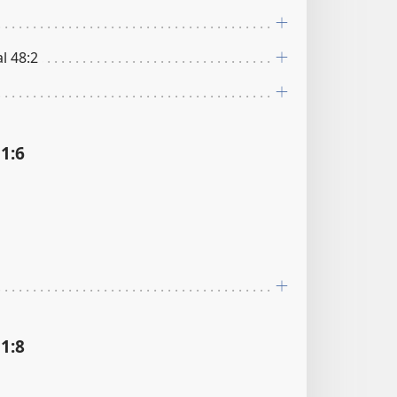
al 48:2
1:6
1:8