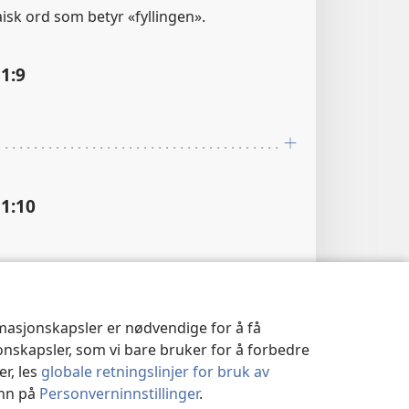
raisk ord som betyr «fyllingen».
1:9
1:10
rmasjonskapsler er nødvendige for å få
1:11
jonskapsler, som vi bare bruker for å forbedre
er, les
globale retningslinjer for bruk av
inn på
Personverninnstillinger
.