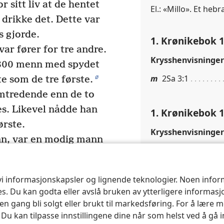
r sitt liv at de hentet
El.: «Millo». Et heb
 drikke det. Dette var
s gjorde.
1. Krønikebok 1
var fører for tre andre.
Krysshenvisninger
 300 menn med spydet
ø
m
2Sa 3:1
e som de tre første.
emtredende enn de to
es. Likevel nådde han
1. Krønikebok 1
ørste.
Krysshenvisninger
n, var en modig mann
n
1Sa 16:12, 13
a
i Kạbseel.
Han slo i
ra Moab, og en
 vi informasjonskapsler og lignende teknologier. Noen info
1. Krønikebok 1
cisterne og drepte en
ses. Du kan godta eller avslå bruken av ytterligere informas
 en uvanlig stor
n gang bli solgt eller brukt til markedsføring. For å lære m
Krysshenvisninger
c
*
len
høy.
Egypteren
. Du kan tilpasse innstillingene dine når som helst ved å gå 
o
1Kr 27:1, 2