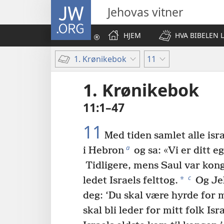
JW.ORG
Jehovas vitner
HJEM
HVA BIBELEN 
1. Krønikebok
11
1. Krønikebok
11:1–47
11
Med tiden samlet alle isr
a
i Hebron
og sa: «Vi er ditt e
Tidligere, mens Saul var kong
c
*
ledet Israels felttog.
Og Jeh
deg: ‘Du skal være hyrde for m
skal bli leder for mitt folk Isra