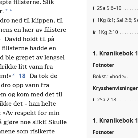
pte filisterne. Slik
i
2Sa 5:6–10
u
*
r.
j
1Kg 8:1; Sal 2:6; S
dro ned til klippen, til
ens en hær av filistere
k
1Kg 2:10
6
David holdt til på
g filisterne hadde en
1. Krønikebok 1
d ble grepet av lengsel
Fotnoter
rikke litt vann fra
18
x
em!»
Da tok de
Bokst.: «hode».
De dro opp vann fra
Krysshenvisninger
em og kom med det til
l
2Sa 2:18
ikke det – han helte
 «Av respekt for min
1. Krønikebok 1
 gjøre noe slikt! Skulle
nnene som risikerte
Fotnoter