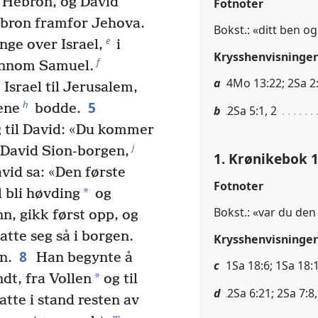
i Hebron, og David
Fotnoter
ebron framfor Jehova.
Bokst.: «ditt ben og 
e
nge over Israel,
i
Krysshenvisninger
f
ennom Samuel.
a
4Mo 13:22; 2Sa 2:
Israel til Jerusalem,
5
h
ene
bodde.
b
2Sa 5:1, 2
g til David: «Du kommer
j
 David Sion-borgen,
1. Krønikebok 1
vid sa: «Den første
Fotnoter
*
l bli høvding
og
Bokst.: «var du den
n, gikk først opp, og
tte seg så i borgen.
Krysshenvisninger
8
n.
Han begynte å
c
1Sa 18:6; 1Sa 18:
*
dt, fra Vollen
og til
d
2Sa 6:21; 2Sa 7:8,
tte i stand resten av
m