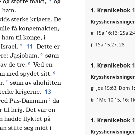
e og større makt,
og
1. Krønikebok 1
d ham.
ids sterke krigere. De
Krysshenvisninger
skulle få kongemakten,
e
1Sa 16:13; 2Sa 2:4
e ham til konge, i
f
1Sa 15:27, 28
11
n
Israel.
Dette er
o
ere: Jạsjobam,
sønn
p
1. Krønikebok 1
av de tre.
Ved en
q
n med spydet sitt.
Krysshenvisninger
r
r,
sønn av ahohitten
g
Jos 15:63; Dom 1
13
terke krigerne.
h
1Mo 10:15, 16; 1
t
ved Pas-Dammim
da
 til krig. Det var en
n hadde flyktet på
1. Krønikebok 1
n stilte seg midt i
Krysshenvisninger