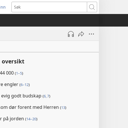
inn
ner
Søk
t
du)
 oversikt
44 000
(
1–5
)
re engler
(
6–12
)
t evig godt budskap
(
6, 7
)
 som dør forent med Herren
(
13
)
r på jorden
(
14–20
)