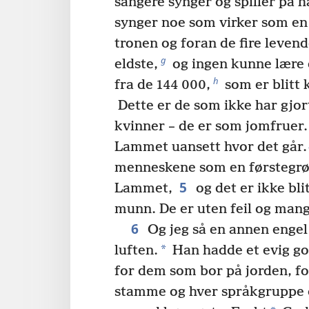
sangere synger og spiller på h
synger noe som virker som en
tronen og foran de fire leven
g
eldste,
og ingen kunne lære 
h
fra de 144 000,
som er blitt 
Dette er de som ikke har gjo
kvinner – de er som jomfruer.
Lammet uansett hvor det går.
menneskene som en førstegr
5
Lammet,
og det er ikke bli
munn. De er uten feil og mang
6
Og jeg så en annen engel
*
luften.
Han hadde et evig go
for dem som bor på jorden, fo
stamme og hver språkgruppe o