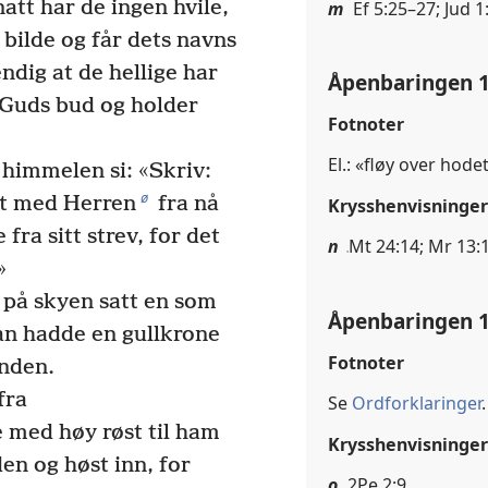
att har de ingen hvile,
m
Ef 5:25–27; Jud 1
 bilde og får dets navns
dig at de hellige har
Åpenbaringen 1
Guds bud og holder
Fotnoter
El.: «fløy over hode
 himmelen si: «Skriv:
ø
nt med Herren
fra nå
Krysshenvisninger
 fra sitt strev, for det
n
Mt 24:14; Mr 13:1
»
g på skyen satt en som
Åpenbaringen 1
n hadde en gullkrone
Fotnoter
ånden.
fra
Se
Ordforklaringer
.
 med høy røst til ham
Krysshenvisninger
en og høst inn, for
o
2Pe 2:9