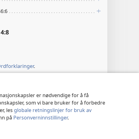
46:6
4:8
rdforklaringer
.
rmasjonskapsler er nødvendige for å få
jonskapsler, som vi bare bruker for å forbedre
er, les
globale retningslinjer for bruk av
1, 2; Åp 18:2, 3
inn på
Personverninnstillinger
.
4:9