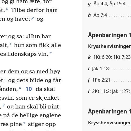
og gi ham ære, for
g
Åp 4:4; Åp 19:4
o
t.
Tilbe derfor ham
h
Åp 7:4
p
en og havet
og
Åpenbaringen 1
ter og sa: «Hun har
r
alt,
hun som fikk alle
Krysshenvisninger
*
es lidenskaps vin,
k
1Kt 6:20; 1Kt 7:23
l
Jak 1:18
tter dem og sa med høy
t
j
1Pe 2:21
et
og dets bilde og får
10
u
hånden,
da skal
i
2Kt 11:2; Jak 1:27;
svin, som er skjenket
v
,
og han skal bli pint
Åpenbaringen 1
 på de hellige englene
Krysshenvisninger
*
res pine
stiger opp