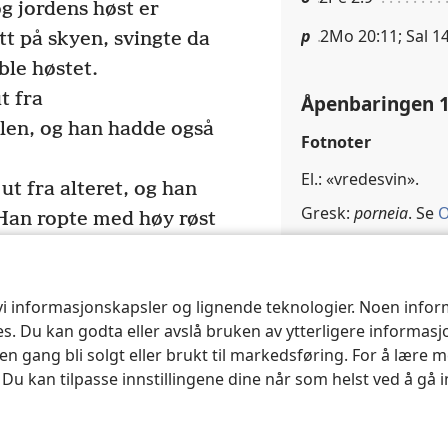
g jordens høst er
p
2Mo 20:11; Sal 1
t på skyen, svingte da
ble høstet.
t fra
Åpenbaringen 1
en, og han hadde også
Fotnoter
El.: «vredesvin».
t fra alteret, og han
Gresk:
porneia
. Se
O
Han ropte med høy røst
 sigden: «Sving den
Krysshenvisninger
ene på jordens vintre,
q
Åp 17:18
19
 vi informasjonskapsler og lignende teknologier. Noen info
Engelen svingte
r
Jes 21:9; Åp 18:21
ses. Du kan godta eller avslå bruken av ytterligere informas
ordens vintre, og han
n gang bli solgt eller brukt til markedsføring. For å lære m
20
c
s
Jer 51:7, 8; Åp 17:
 vinpresse.
. Du kan tilpasse innstillingene dine når som helst ved å gå 
or byen, og det kom
 så høyt opp som til
Åpenbaringen 1