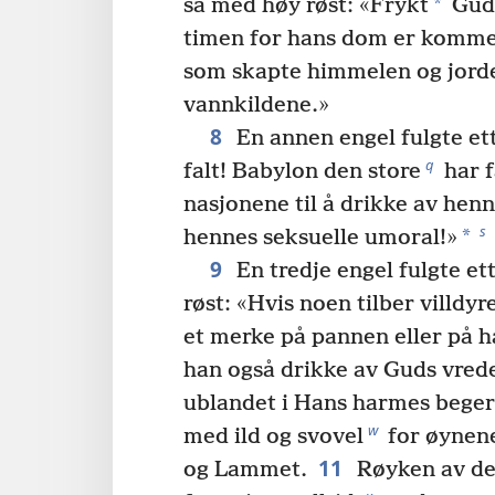
*
sa med høy røst: «Frykt
Gud 
timen for hans dom er komme
som skapte himmelen og jord
vannkildene.»
8
En annen engel fulgte et
q
falt! Babylon den store
har f
nasjonene til å drikke av henn
s
*
hennes seksuelle umoral!»
9
En tredje engel fulgte e
røst: «Hvis noen tilber villdyr
et merke på pannen eller på 
han også drikke av Guds vrede
ublandet i Hans harmes beger
w
med ild og svovel
for øynene
11
og Lammet.
Røyken av de