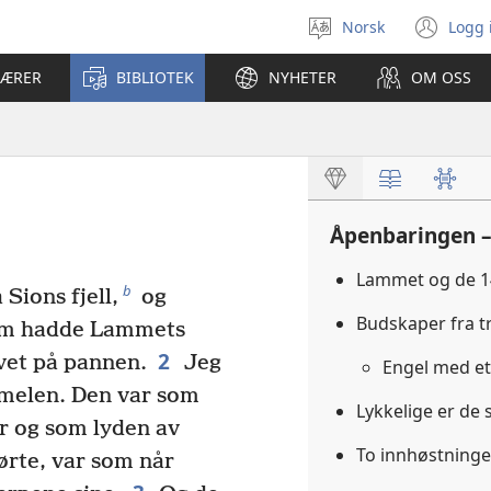
Norsk
Logg 
Velg
(åp
språk
nyt
LÆRER
BIBLIOTEK
NYHETER
OM OSS
vin
Åpenbaringen –
Lammet og de 1
b
 Sions fjell,
og
Budskaper fra t
m hadde Lammets
2
vet på pannen.
Jeg
Engel med e
mmelen. Den var som
Lykkelige er de
r og som lyden av
To innhøstninge
ørte, var som når