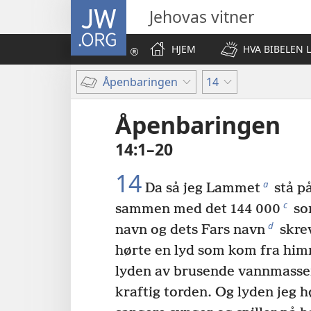
JW.ORG
Jehovas vitner
HJEM
HVA BIBELEN 
Åpenbaringen
14
Åpenbaringen
14:1–20
14
a
Da så jeg Lammet
stå på
c
sammen med det 144 000
so
d
navn og dets Fars navn
skre
hørte en lyd som kom fra hi
lyden av brusende vannmasse
kraftig torden. Og lyden jeg h