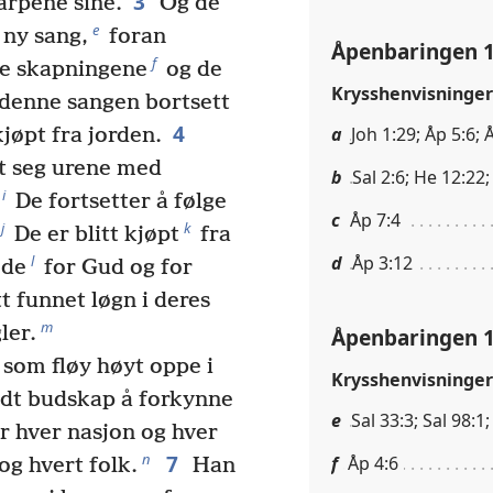
3
arpene sine.
Og de
e
 ny sang,
foran
Åpenbaringen 1
f
de skapningene
og de
Krysshenvisninger
denne sangen bortsett
4
a
Joh 1:29; Åp 5:6; 
kjøpt fra jorden.
rt seg urene med
b
Sal 2:6; He 12:22;
i
De fortsetter å følge
c
Åp 7:4
j
k
De er blitt kjøpt
fra
d
Åp 3:12
l
øde
for Gud og for
tt funnet løgn i deres
m
ler.
Åpenbaringen 1
 som fløy høyt oppe i
Krysshenvisninger
dt budskap å forkynne
e
Sal 33:3; Sal 98:1;
r hver nasjon og hver
7
n
f
Åp 4:6
g hvert folk.
Han