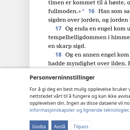
timen er kommet til å høste, o
16
a
fullmoden.»
Han som sat
sigden over jorden, og jorden 
17
Og enda en engel kom u
tempelhelligdommen i himmel
en skarp sigd.
18
Og en annen engel kom u
hadde myndighet over ilden. 
til ham som hadde den skarpe
Personverninnstillinger
skarpe sigden din og høst klas
b
For å gi deg en best mulig opplevelse bruker
for druene er blitt modne.»
nettstedet vårt til å fungere og kan ikke avvi
sigden over jorden og høstet j
opplevelsen din. Ingen av disse dataene vil noe
kastet det i Guds vredes store
informasjonskapsler og lignende teknologier
Vinpressen ble tråkket utenf
blod ut av vinpressen. Det sto
Godta
Avslå
Tilpass