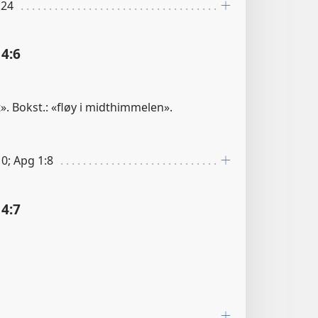
:24
4:6
t». Bokst.: «fløy i midthimmelen».
0; Apg 1:8
4:7