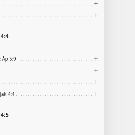
4:4
; Åp 5:9
 Jak 4:4
4:5