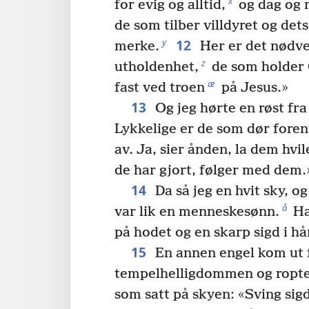
x
for evig og alltid,
og dag og n
de som tilber villdyret og dets
12
y
merke.
Her er det nødven
z
utholdenhet,
de som holder 
æ
fast ved troen
på Jesus.»
13
Og jeg hørte en røst fra
Lykkelige er de som dør fore
av. Ja, sier ånden, la dem hvile
de har gjort, følger med dem.
14
Da så jeg en hvit sky, o
å
var lik en menneskesønn.
Ha
på hodet og en skarp sigd i h
15
En annen engel kom ut 
tempelhelligdommen og ropte
som satt på skyen: «Sving sigd