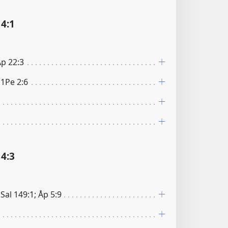
4:1
Åp 22:3
 1Pe 2:6
4:3
 Sal 149:1; Åp 5:9