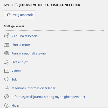
®
JW.ORG
/ JEHOVAS VITNERS OFFISIELLE NETTSTED
Velg utseende
Nyttige lenker
Vil du ha et besøk?
Finn et møte
(åpner
nytt
Finn et regionalt stevne
(åpner
vindu)
nytt
Hva er nytt
vindu)
Videoer
Søk
Medisinsk informasjon til leger
Informasjon til journalister og myndighetspersoner
Hjelp