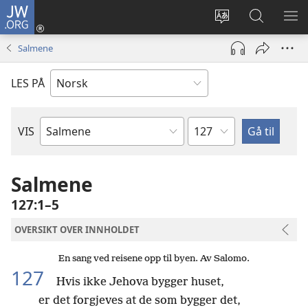
JW.ORG
Logg
inn
Endre
Søk
VIS
(åpner
språk
på
ME
Salmene
nytt
JW.ORG
vindu)
LES PÅ
Kapittel
VIS
Bibelbok
Salmene
127:1–5
OVERSIKT OVER INNHOLDET
En sang ved reisene opp til byen. Av Salomo.
127
Hvis ikke Jehova bygger huset,
er det forgjeves at de som bygger det,