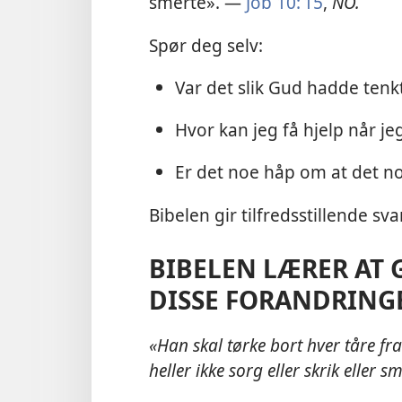
smerte». —
Job 10: 15
,
NO.
Spør deg selv:
Var det slik Gud hadde tenkt
Hvor kan jeg få hjelp når j
Er det noe håp om at det no
Bibelen gir tilfredsstillende s
BIBELEN LÆRER AT
DISSE FORANDRINGE
«Han skal tørke bort hver tåre fr
heller ikke sorg eller skrik eller 