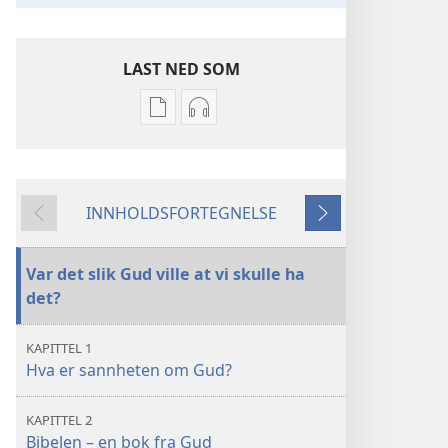
LAST NED SOM
Nedlastingsalternativer
Nedlastingsalternativer
for
for
publikasjoner
lyd
Hva
Hva
INNHOLDSFORTEGNELSE
er
er
Forrige
Neste
det
det
Bibelen
Bibelen
Var det slik Gud ville at vi skulle ha
egentlig
egentlig
det?
lærer?
lærer?
KAPITTEL 1
Hva er sannheten om Gud?
KAPITTEL 2
Bibelen – en bok fra Gud