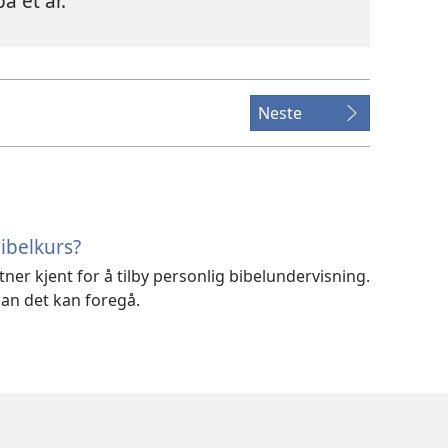
å et år.
Neste
ibelkurs?
tner kjent for å tilby personlig bibelundervisning.
dan det kan foregå.