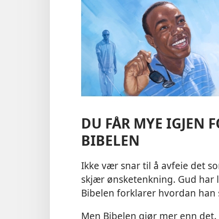
DU FÅR MYE IGJEN 
BIBELEN
Ikke vær snar til å avfeie det 
skjær ønsketenkning. Gud har lov
Bibelen forklarer hvordan han s
Men Bibelen gjør mer enn det.