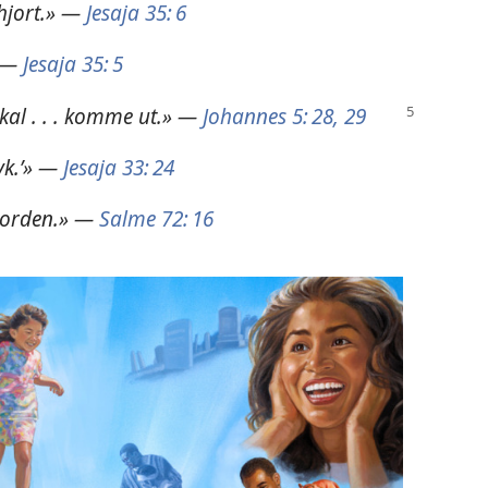
hjort.» —
Jesaja 35: 6
 —
Jesaja 35: 5
kal . . . komme ut.» —
Johannes 5: 28, 29
yk.’» —
Jesaja 33: 24
 jorden.» —
Salme 72: 16