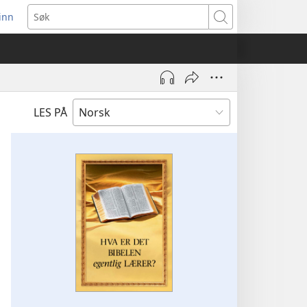
inn
ner
Søk
t
du)
LES PÅ