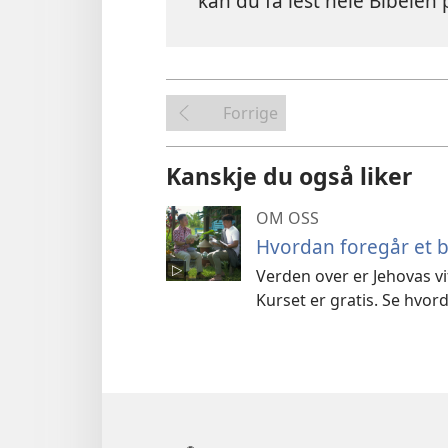
kan du få lest hele Bibelen p
Forrige
Kanskje du også liker
OM OSS
Hvordan foregår et b
Verden over er Jehovas vi
Kurset er gratis. Se hvor