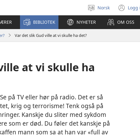
Norsk
Logg 
Velg
(åp
språk
nyt
LÆRER
BIBLIOTEK
NYHETER
OM OSS
vin
er?
Var det slik Gud ville at vi skulle ha det?
ille at vi skulle ha
 Se på TV eller hør på radio. Det er så
et, krig og terrorisme! Tenk også på
inger. Kanskje du sliter med sykdom
ære som er død. Du føler det kanskje på
affen mann som sa at han var «full av