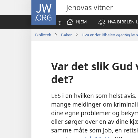
JW.ORG
Jehovas vitner
HJEM
HVA BIBELEN 
Bibliotek
Bøker
Hva er det Bibelen
egentlig
lær
Var det slik Gud v
det?
LES i en hvilken som helst avis.
mange meldinger om kriminalit
dine egne problemer og bekymr
eller sørger over en av dine kj
samme måte som Job, en rettsk