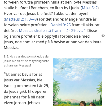
forveien forutsa profeten Mika at den lovte Messias
skulle bli født i Betlehem, en liten by i Juda. (
Mika 5: 2
)
Hvor var det Jesus ble født? I akkurat den byen!
(
Matteus 2: 1,
3—9
) For det andre: Mange hundre år i
forveien pekte profetien i
Daniel 9: 25
fram til akkurat
det året
Messias skulle stå fram — år 29 evt.
Disse
a
og andre profetier ble oppfylt i
forbindelse med
Jesus, noe som er med på å bevise at han var den lovte
Messias.
8, 9. Hva var det som skjedde da
Jesus ble døpt, som tydelig viste
at han var Messias?
8
Et annet bevis for at
Jesus var Messias, ble
tydelig om høsten i år 29,
da Jesus gikk til døperen
Johannes for å bli døpt i
elven Jordan. Jehova