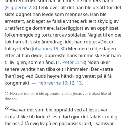
smertefull død som han led for sine fienders hånd.
(
Filipperne 2: 8
) Tenk over alt det han ble utsatt for det
siste døgnet han levde som menneske. Han ble
arrestert, anklaget av falske vitner, erklært skyldig av
urettferdige dommere, latterliggjort av en opphisset
folkemengde og torturert av soldater. Naglet til en pæl
tok han sitt siste åndedrag, idet han ropte: «Det er
fullbyrdet!» (
Johannes 19: 30
) Men den tredje dagen
etter at han døde, oppreiste hans himmelske Far ham
til liv igjen, som en ånd. (
1. Peter 3: 18
) Noen uker
senere vendte han tilbake til himmelen. Der «satte
[han] seg ved Guds høyre hånd» og ventet på å få
kongemakt. —
Hebreerne 10: 12, 13
.
22. Hva var det som ble oppnådd ved at Jesus var trofast like til
døden?
22
Hva var det som ble oppnådd ved at Jesus var
trofast like til døden? Jesu død gjør det faktisk mulig
for oss å få evig liv på en paradisisk jord, i samsvar