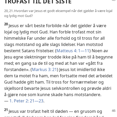
TROFAST TIL DET SISTE
20, 21. Hvordan var Jesus et godt eksempel når det gjelder å være lojal
og lydig mot Gud?
20
Jesus er vårt beste forbilde når det gjelder å være
lojal og lydig mot Gud. Han forble trofast mot sin
himmelske Far under alle forhold og til tross for all
slags motstand og alle slags lidelser. Han motstod
bestemt Satans fristelser. (
Matteus 4: 1—11
) Noen av
Jesu egne slektninger trodde ikke på ham til å begynne
med; en gang sa de til og med at han var «gått fra
forstanden». (
Markus 3: 21
) Jesus lot imidlertid ikke
dem ta motet fra ham, men fortsatte med det arbeidet
Gud hadde gitt ham. Til tross for fornærmelser og
skjellsord bevarte Jesus selvkontrollen og prøvde aldri
å gjøre noe som kunne skade hans motstandere.
—
1. Peter 2: 21—23
.
21
Jesus var trofast helt til døden — en grusom og