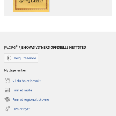
er
er
det
det
Bibelen
Bibelen
egentlig
egentlig
lærer?
lærer?
®
JW.ORG
/ JEHOVAS VITNERS OFFISIELLE NETTSTED
Velg utseende
Nyttige lenker
Vil du ha et besøk?
Finn et møte
(åpner
nytt
Finn et regionalt stevne
(åpner
vindu)
nytt
Hva er nytt
vindu)