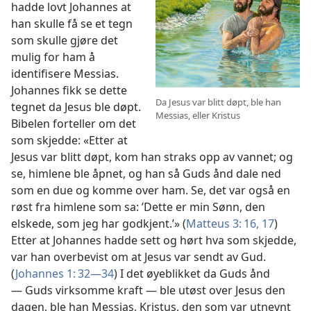
hadde lovt Johannes at
han skulle få se et tegn
som skulle gjøre det
mulig for ham å
identifisere Messias.
Johannes fikk se dette
Da Jesus var blitt døpt, ble han
tegnet da Jesus ble døpt.
Messias, eller Kristus
Bibelen forteller om det
som skjedde: «Etter at
Jesus var blitt døpt, kom han straks opp av vannet; og
se, himlene ble åpnet, og han så Guds ånd dale ned
som en due og komme over ham. Se, det var også en
røst fra himlene som sa: ’Dette er min Sønn, den
elskede, som jeg har godkjent.’» (
Matteus 3: 16, 17
)
Etter at Johannes hadde sett og hørt hva som skjedde,
var han overbevist om at Jesus var sendt av Gud.
(
Johannes 1: 32—34
) I det øyeblikket da Guds ånd
— Guds virksomme kraft — ble utøst over Jesus den
dagen, ble han Messias, Kristus, den som var utnevnt