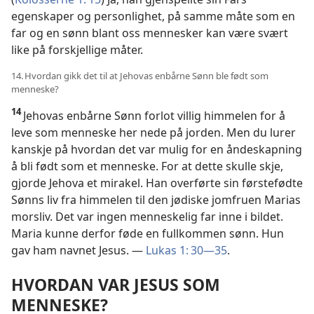
egenskaper og personlighet, på samme måte som en
far og en sønn blant oss mennesker kan være svært
like på forskjellige måter.
14. Hvordan gikk det til at Jehovas enbårne Sønn ble født som
menneske?
14
Jehovas enbårne Sønn forlot villig himmelen for å
leve som menneske her nede på jorden. Men du lurer
kanskje på hvordan det var mulig for en åndeskapning
å bli født som et menneske. For at dette skulle skje,
gjorde Jehova et mirakel. Han overførte sin førstefødte
Sønns liv fra himmelen til den jødiske jomfruen Marias
morsliv. Det var ingen menneskelig far inne i bildet.
Maria kunne derfor føde en fullkommen sønn. Hun
gav ham navnet Jesus. —
Lukas 1: 30—35
.
HVORDAN VAR JESUS SOM
MENNESKE?