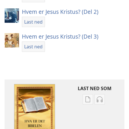
Hvem er Jesus Kristus? (Del 2)
Last ned
Hvem er Jesus Kristus? (Del 3)
Last ned
LAST NED SOM
Nedlastingsalterna
Nedlastingsal
for
for
publikasjoner
lyd
Hva
Hva