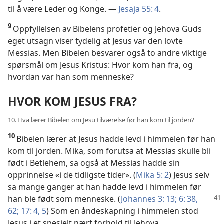
til å være Leder og Konge. —
Jesaja 55: 4
.
9
Oppfyllelsen av Bibelens profetier og Jehova Guds
eget utsagn viser tydelig at Jesus var den lovte
Messias. Men Bibelen besvarer også to andre viktige
spørsmål om Jesus Kristus: Hvor kom han fra, og
hvordan var han som menneske?
HVOR KOM JESUS FRA?
10. Hva lærer Bibelen om Jesu tilværelse før han kom til jorden?
10
Bibelen lærer at Jesus hadde levd i himmelen før han
kom til jorden. Mika, som forutsa at Messias skulle bli
født i Betlehem, sa også at Messias hadde sin
opprinnelse «i de tidligste tider». (
Mika 5: 2
) Jesus selv
sa mange ganger at han hadde levd i himmelen før
han ble født som
menneske. (
Johannes 3: 13;
6: 38,
62;
17: 4, 5
) Som en åndeskapning i himmelen stod
Jesus i et spesielt nært forhold til Jehova.