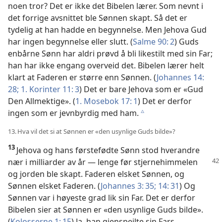
noen tror? Det er ikke det Bibelen lærer. Som nevnt i
det forrige avsnittet ble Sønnen skapt. Så det er
tydelig at han hadde en begynnelse. Men Jehova Gud
har ingen begynnelse eller slutt. (
Salme 90: 2
) Guds
enbårne Sønn har aldri prøvd å bli likestilt med sin Far;
han har ikke engang overveid det. Bibelen lærer helt
klart at Faderen er større enn Sønnen. (
Johannes 14:
28;
1. Korinter 11: 3
) Det er bare Jehova som er «Gud
Den Allmektige». (
1. Mosebok 17: 1
) Det er derfor
ingen som er jevnbyrdig med ham.
c
13. Hva vil det si at Sønnen er «den usynlige Guds bilde»?
13
Jehova og hans førstefødte Sønn stod hverandre
nær
i milliarder av år — lenge før stjernehimmelen
og jorden ble skapt. Faderen elsket Sønnen, og
Sønnen elsket Faderen. (
Johannes 3: 35;
14: 31
) Og
Sønnen var i høyeste grad lik sin Far. Det er derfor
Bibelen sier at Sønnen er «den usynlige Guds bilde».
(
Kolosserne 1: 15
) Ja, han gjenspeilte sin Fars