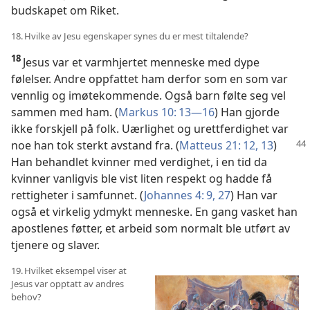
budskapet om Riket.
18. Hvilke av Jesu egenskaper synes du er mest tiltalende?
18
Jesus var et varmhjertet menneske med dype
følelser. Andre oppfattet ham derfor som en som var
vennlig og imøtekommende. Også barn følte seg vel
sammen med ham. (
Markus 10: 13—16
) Han gjorde
ikke forskjell på folk. Uærlighet og urettferdighet var
noe han tok sterkt
avstand fra. (
Matteus 21: 12, 13
)
Han behandlet kvinner med verdighet, i en tid da
kvinner vanligvis ble vist liten respekt og hadde få
rettigheter i samfunnet. (
Johannes 4: 9,
27
) Han var
også et virkelig ydmykt menneske. En gang vasket han
apostlenes føtter, et arbeid som normalt ble utført av
tjenere og slaver.
19. Hvilket eksempel viser at
Jesus var opptatt av andres
behov?