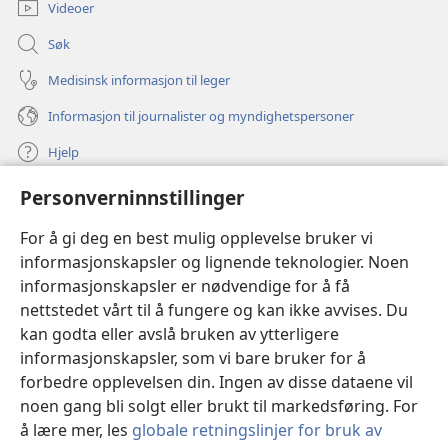
Videoer
Søk
Medisinsk informasjon til leger
Informasjon til journalister og myndighetspersoner
Hjelp
Personverninnstillinger
Bidrag
(åpner
nytt
For å gi deg en best mulig opplevelse bruker vi
vindu)
Watchtower ONLINE LIBRARY™
informasjonskapsler og lignende teknologier. Noen
(åpner
informasjonskapsler er nødvendige for å få
nytt
®
JW Hub
vindu)
nettstedet vårt til å fungere og kan ikke avvises. Du
(åpner
nytt
kan godta eller avslå bruken av ytterligere
®
JW Library
vindu)
informasjonskapsler, som vi bare bruker for å
forbedre opplevelsen din. Ingen av disse dataene vil
Watchtower Library
noen gang bli solgt eller brukt til markedsføring. For
å lære mer, les
globale retningslinjer for bruk av