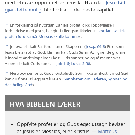
med Jehovas opprinnelige hensikt. Hvordan
Jesu død
gjør dette mulig
, blir forklart i det neste kapitlet.
En forklaring på hvordan Daniels profeti gikk i oppfyllelse i
a
forbindelse med Jesus, blir gitt i tilleggsartikkelen «
Hvordan Daniels
profeti forutsa når Messias skulle komme
».
Jehova blir kalt Far fordi han er Skaperen. (
Jesaja 64: 8
) Ettersom
b
Jesus ble skapt av Gud, blir han kalt Guds Sønn. Av lignende grunner
blir andre åndeskapninger kalt Guds sønner, og også mennesket
Adam blir kalt Guds sønn. —
Job 1: 6;
Lukas 3: 38
.
Flere beviser for at Guds førstefødte Sønn ikke er likestilt med Gud,
c
kan du finne i tilleggsartikkelen «
Sannheten om Faderen, Sønnen og
den hellige ånd
».
HVA BIBELEN LÆRER
Oppfylte profetier og Guds eget utsagn beviser
at Jesus er Messias, eller Kristus. —
Matteus