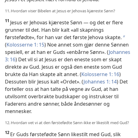
11. Hvordan viser Bibelen at Jesus er Jehovas kjæreste Sønn?
11
Jesus er Jehovas kjæreste Sønn — og det er flere
grunner til det. Han blir kalt «all skapnings
førstefødte», for han var det første Jehova skapte.
b
(
Kolosserne 1: 15
) Noe annet som gjør denne Sønnen
spesiell, er at han er Guds «enbårne Sønn». (
Johannes
3: 16
) Det vil si at Jesus er den eneste som er skapt
direkte av Gud. Jesus er også den eneste som Gud
brukte da Han skapte alt annet. (
Kolosserne 1: 16
)
Dessuten blir Jesus kalt «Ordet». (
Johannes 1: 14
) Det
forteller oss at han talte på vegne av Gud, at han
utvilsomt overbrakte budskaper og instrukser til
Faderens andre sønner, både åndesønner og
mennesker.
12. Hvordan vet vi at den førstefødte Sønn ikke er likestilt med Gud?
12
Er Guds førstefødte Sønn likestilt med Gud, slik