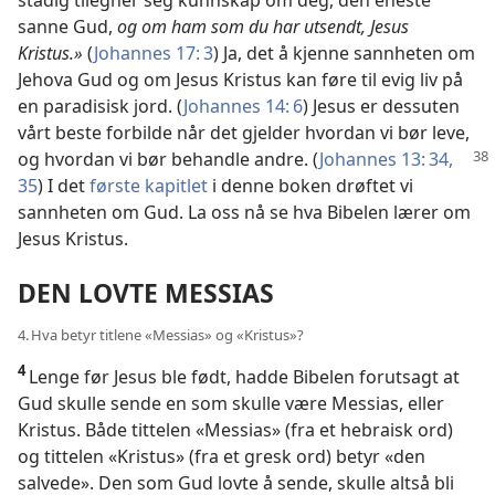
stadig tilegner seg kunnskap om deg, den eneste
sanne Gud,
og om ham som du har utsendt, Jesus
Kristus.»
(
Johannes 17: 3
) Ja, det å kjenne sannheten om
Jehova Gud og om Jesus Kristus kan føre til evig liv på
en paradisisk jord. (
Johannes 14: 6
) Jesus er dessuten
vårt beste forbilde når det gjelder hvordan vi bør leve,
og hvordan vi bør behandle
andre. (
Johannes 13: 34,
35
) I det
første kapitlet
i denne boken drøftet vi
sannheten om Gud. La oss nå se hva Bibelen lærer om
Jesus Kristus.
DEN LOVTE MESSIAS
4. Hva betyr titlene «Messias» og «Kristus»?
4
Lenge før Jesus ble født, hadde Bibelen forutsagt at
Gud skulle sende en som skulle være Messias, eller
Kristus. Både tittelen «Messias» (fra et hebraisk ord)
og tittelen «Kristus» (fra et gresk ord) betyr «den
salvede». Den som Gud lovte å sende, skulle altså bli