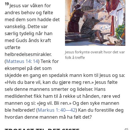
19
Jesus var våken for
andres behov og følte
med dem som hadde det
vanskelig. Dette var
særlig tydelig når han
med Guds ånds kraft
utførte
Jesus forkynte overalt hvor det var
helbredelsesmirakler.
folk å treffe
(
Matteus 14: 14
) Tenk for
eksempel på det som
skjedde en gang en spedalsk mann kom til Jesus og sa:
«Hvis du bare vil, kan du gjøre meg ren.» Jesus følte
selv denne mannens smerter og lidelser. Hans
medlidenhet fikk ham til å rekke ut hånden, røre ved
mannen og si: «Jeg vil. Bli ren.» Og den syke mannen
ble helbredet! (
Markus 1: 40—42
) Kan du forestille deg
hvordan denne mannen må ha følt det?