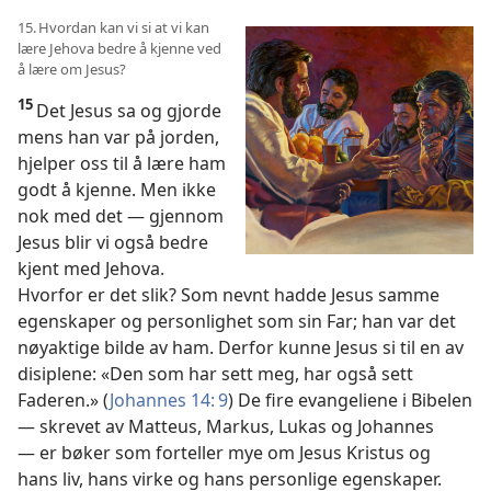
15. Hvordan kan vi si at vi kan
lære Jehova bedre å kjenne ved
å lære om Jesus?
15
Det Jesus sa og gjorde
mens han var på jorden,
hjelper oss til å lære ham
godt å kjenne. Men ikke
nok med det — gjennom
Jesus blir vi også bedre
kjent med Jehova.
Hvorfor er det slik? Som nevnt hadde Jesus samme
egenskaper og personlighet som sin Far; han var det
nøyaktige bilde av ham. Derfor kunne Jesus si til en av
disiplene: «Den som har sett meg, har også sett
Faderen.» (
Johannes 14: 9
) De fire evangeliene i Bibelen
— skrevet av Matteus, Markus, Lukas og Johannes
— er bøker som forteller mye om Jesus Kristus og
hans liv, hans virke og hans personlige egenskaper.