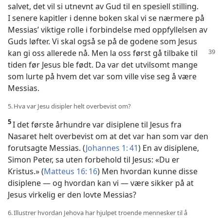
salvet, det vil si utnevnt av Gud til en spesiell stilling.
I senere kapitler i denne boken skal vi se nærmere på
Messias’ viktige rolle i forbindelse med oppfyllelsen av
Guds løfter. Vi skal også se på de godene som Jesus
kan
gi oss allerede nå. Men la oss først gå tilbake til
tiden før Jesus ble født. Da var det utvilsomt mange
som lurte på hvem det var som ville vise seg å være
Messias.
5. Hva var Jesu disipler helt overbevist om?
5
I det første århundre var disiplene til Jesus fra
Nasaret helt overbevist om at det var han som var den
forutsagte Messias. (
Johannes 1: 41
) En av disiplene,
Simon Peter, sa uten forbehold til Jesus: «Du er
Kristus.» (
Matteus 16: 16
) Men hvordan kunne disse
disiplene — og hvordan kan vi — være sikker på at
Jesus virkelig er den lovte Messias?
6. Illustrer hvordan Jehova har hjulpet troende mennesker til å