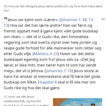
16. Hva var det viktigste Jesus lærte andre om, og hvor kom hans lære
fra?
16
Jesus var kjent som «Lærer». (
Johannes 1: 38;
13:
13
) Hva var det han lærte andre? Han var først og
fremst opptatt med å gjøre kjent «det gode budskap
om riket» — det vil si Guds rike, den himmelske
regjering som skal overta styret over hele jorden og
skape gode forhold for alle mennesker som retter seg
etter Guds vilje. (
Matteus 4: 23
) Hvem var det dette
budskapet egentlig kom fra? Jesus selv sa: «Det jeg
lærer, er ikke mitt, men hører ham til som har sendt
meg», det vil si Jehova. (
Johannes 7: 16
) Jesus visste at
hans Far ønsker at menneskene skal få høre det gode
budskap om Riket. I
kapittel 8
skal vi få vite mer om
Guds rike og hva det skal gjøre.
17. Hvor var det Jesus
underviste folk, og hvorfor
brukte han så mye tid og krefter