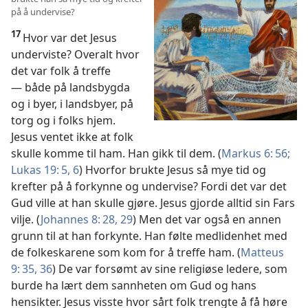
på å undervise?
17
Hvor var det Jesus
underviste? Overalt hvor
det var folk å treffe
— både på landsbygda
og i byer, i landsbyer, på
torg og i folks hjem.
Jesus ventet ikke at folk
skulle komme til ham. Han gikk til dem. (
Markus 6: 56;
Lukas 19: 5, 6
) Hvorfor brukte Jesus så mye tid og
krefter på å forkynne og undervise? Fordi det var det
Gud ville at han skulle gjøre. Jesus gjorde alltid sin Fars
vilje. (
Johannes 8: 28, 29
) Men det var også en annen
grunn til at han forkynte. Han følte medlidenhet med
de folkeskarene som kom for å treffe ham. (
Matteus
9: 35, 36
) De var forsømt av sine religiøse ledere, som
burde ha lært dem sannheten om Gud og hans
hensikter. Jesus visste hvor sårt folk trengte å få høre