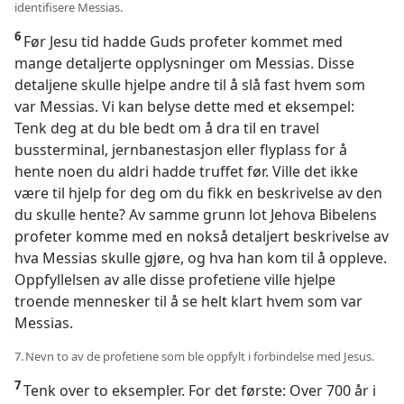
identifisere Messias.
6
Før Jesu tid hadde Guds profeter kommet med
mange detaljerte opplysninger om Messias. Disse
detaljene skulle hjelpe andre til å slå fast hvem som
var Messias. Vi kan belyse dette med et eksempel:
Tenk deg at du ble bedt om å dra til en travel
bussterminal, jernbanestasjon eller flyplass for å
hente noen du aldri hadde truffet før. Ville det ikke
være til hjelp for deg om du fikk en beskrivelse av den
du skulle hente? Av samme grunn lot Jehova Bibelens
profeter komme med en nokså detaljert beskrivelse av
hva Messias skulle gjøre, og hva han kom til å oppleve.
Oppfyllelsen av alle disse profetiene ville hjelpe
troende mennesker til å se helt klart hvem som var
Messias.
7. Nevn to av de profetiene som ble oppfylt i forbindelse med Jesus.
7
Tenk over to eksempler. For det første: Over 700 år i