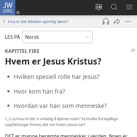
JW.ORG
Logg
inn
Endre
Søk
VIS
(åpner
språk
på
ME
Hva er det Bibelen
egentlig
lærer?
nytt
JW.ORG
vindu)
LES PÅ
KAPITTEL FIRE
Hvem er Jesus Kristus?
Hvilken spesiell rolle har Jesus?
Hvor kom han fra?
Hvordan var han som menneske?
1, 2. a) Hva vil det si virkelig å
kjenne
noen? b) Hvilke forskjellige
oppfatninger finnes det om hvem Jesus var?
DET er mange berømte mennesker i verden. Noen er