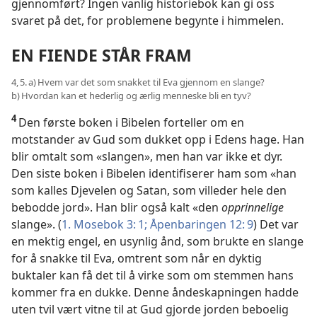
gjennomført? Ingen vanlig historiebok kan gi oss
svaret på det, for problemene begynte i himmelen.
EN FIENDE STÅR FRAM
4, 5. a) Hvem var det som snakket til Eva gjennom en slange?
b) Hvordan kan et hederlig og ærlig menneske bli en tyv?
4
Den første boken i Bibelen forteller om en
motstander av Gud som dukket opp i Edens hage. Han
blir omtalt som «slangen», men han var ikke et dyr.
Den siste boken i Bibelen identifiserer ham som «han
som kalles Djevelen og Satan, som villeder hele den
bebodde jord». Han blir også kalt «den
opprinnelige
slange». (
1. Mosebok 3: 1;
Åpenbaringen 12: 9
) Det var
en mektig engel, en usynlig ånd, som brukte en slange
for å snakke til Eva, omtrent som når en dyktig
buktaler kan få det til å virke som om stemmen hans
kommer fra en dukke. Denne åndeskapningen hadde
uten tvil vært vitne til at Gud gjorde jorden beboelig