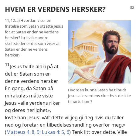
HVEM ER VERDENS HERSKER?
11, 12. a) Hvordan viser en
fristelse som Satan utsatte Jesus
for, at Satan er denne verdens
hersker? b) Hvilke andre
skriftsteder er det som viser at
Satan er denne verdens
hersker?
11
Jesus tvilte aldri på at
det er Satan som er
denne verdens hersker.
En gang, da Satan på
Hvordan kunne Satan ha tilbudt
mirakuløs måte viste
Jesus alle verdens riker hvis de ikke
tilhørte ham?
Jesus «alle verdens riker
og deres herlighet»,
lovte han Jesus: «Alt dette vil jeg gi deg hvis du faller
ned og foretar en tilbedelseshandling overfor meg.»
(
Matteus 4: 8, 9;
Lukas 4: 5, 6
) Tenk litt over dette. Ville