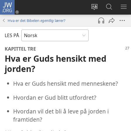
JW.ORG
Logg
inn
Endre
Søk
VIS
(åpner
språk
på
ME
Hva er det Bibelen
egentlig
lærer?
nytt
JW.ORG
vindu)
LES PÅ
KAPITTEL TRE
Hva er Guds hensikt med
jorden?
Hva er Guds hensikt med menneskene?
Hvordan er Gud blitt utfordret?
Hvordan vil det bli å leve på jorden i
framtiden?