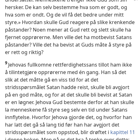
hersker. De kan selv bestemme hva som er godt, og
hva som er ondt. Og de vil få det bedre under mitt
styre.» Hvordan skulle Gud reagere på slike krenkende
påstander? Noen mener at Gud rett og slett skulle ha
fjernet opprørerne. Men ville det ha motbevist Satans
påstander? Ville det ha bevist at Guds måte å styre på
er rett og riktig?
9
Jehovas fullkomne rettferdighetssans tillot ham ikke
å tilintetgjøre opprørerne med én gang. Han så det
slik at det måtte gå en viss tid for at det
stridsspørsmålet Satan hadde reist, skulle bli avgjort
på en god måte, og for at det skulle bli bevist at Satan
er en løgner. Jehova Gud bestemte derfor at han skulle
la menneskene få styre seg selv en tid under Satans
innflytelse. Hvorfor Jehova gjorde det, og hvorfor han
har latt det gå så lang tid før han har avgjort det
stridsspørsmålet som oppstod, blir drøftet i
kapittel 11
i denne boken. Men nå er det bra å tenke over dette: