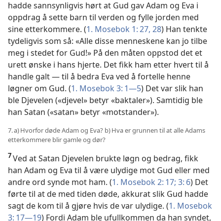
hadde sannsynligvis hørt at Gud gav Adam og Eva i
oppdrag å sette barn til verden og fylle jorden med
sine etterkommere. (
1. Mosebok 1: 27, 28
) Han tenkte
tydeligvis som så: «Alle disse menneskene kan jo tilbe
meg i stedet for Gud!» På den måten oppstod det et
urett ønske i hans hjerte. Det fikk ham etter hvert til å
handle galt — til å bedra Eva ved å fortelle henne
løgner om Gud. (
1. Mosebok 3: 1—5
) Det var slik han
ble Djevelen («djevel» betyr «baktaler»). Samtidig ble
han Satan («satan» betyr «motstander»).
7. a) Hvorfor døde Adam og Eva? b) Hva er grunnen til at alle Adams
etterkommere blir gamle og dør?
7
Ved at Satan Djevelen brukte løgn og bedrag, fikk
han Adam og Eva til å være ulydige mot Gud eller med
andre ord synde mot ham. (
1. Mosebok 2: 17;
3: 6
) Det
førte til at de med tiden døde, akkurat slik Gud hadde
sagt de kom til å gjøre hvis de var ulydige. (
1. Mosebok
3: 17—19
) Fordi Adam ble ufullkommen da han syndet,