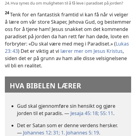
24. Hva synes du om muligheten til å få leve i paradiset på jorden?
24
Tenk for en fantastisk framtid vi kan få når vi velger
å lære om vår store Skaper, Jehova Gud, og bestemmer
oss for å tjene ham! Jesus snakket om det kommende
paradiset på jorden da han rett før han døde, lovte en
forbryter: «Du skal være med meg i Paradiset.» (
Lukas
23: 43
) Det er viktig at vi
lærer mer om Jesus Kristus
,
siden det er på grunn av ham alle disse velsignelsene
vil bli en realitet.
HVA BIBELEN LÆRER
Gud skal gjennomføre sin hensikt og gjøre
jorden til et paradis. —
Jesaja 45: 18;
55: 11
.
Det er Satan som er denne verdens hersker.
—
Johannes 12: 31;
1. Johannes 5: 19
.