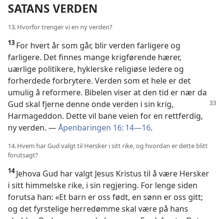
SATANS VERDEN
13. Hvorfor trenger vi en ny verden?
13
For hvert år som går, blir verden farligere og
farligere. Det finnes mange krigførende hærer,
uærlige politikere, hyklerske religiøse ledere og
forherdede forbrytere. Verden som et hele er det
umulig å reformere. Bibelen viser at den tid er nær da
Gud skal fjerne denne
onde verden i sin krig,
Harmageddon. Dette vil bane veien for en rettferdig,
ny verden. —
Åpenbaringen 16: 14—16
.
14. Hvem har Gud valgt til Hersker i sitt rike, og hvordan er dette blitt
forutsagt?
14
Jehova Gud har valgt Jesus Kristus til å være Hersker
i sitt himmelske rike, i sin regjering. For lenge siden
forutsa han: «Et barn er oss født, en sønn er oss gitt;
og det fyrstelige herredømme skal være på hans