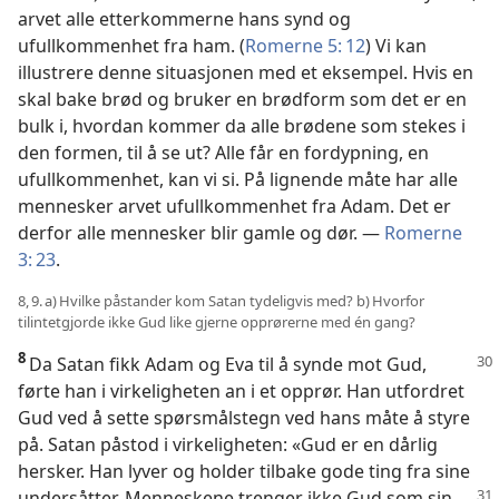
arvet alle etterkommerne hans synd og
ufullkommenhet fra ham. (
Romerne 5: 12
) Vi kan
illustrere denne situasjonen med et eksempel. Hvis en
skal bake brød og bruker en brødform som det er en
bulk i, hvordan kommer da alle brødene som stekes i
den formen, til å se ut? Alle får en fordypning, en
ufullkommenhet, kan vi si. På lignende måte har alle
mennesker arvet ufullkommenhet fra Adam. Det er
derfor alle mennesker blir gamle og dør. —
Romerne
3: 23
.
8, 9. a) Hvilke påstander kom Satan tydeligvis med? b) Hvorfor
tilintetgjorde ikke Gud like gjerne opprørerne med én gang?
8
Da Satan fikk Adam og Eva til å synde mot Gud,
førte han i virkeligheten an i et opprør. Han utfordret
Gud ved å sette spørsmålstegn ved hans måte å styre
på. Satan påstod i virkeligheten: «Gud er en dårlig
hersker. Han lyver og holder tilbake gode ting fra sine
undersåtter. Menneskene
trenger ikke Gud som sin