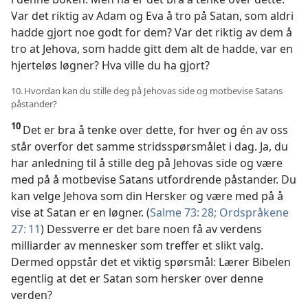
Var det riktig av Adam og Eva å tro på Satan, som aldri
hadde gjort noe godt for dem? Var det riktig av dem å
tro at Jehova, som hadde gitt dem alt de hadde, var en
hjerteløs løgner? Hva ville du ha gjort?
10. Hvordan kan du stille deg på Jehovas side og motbevise Satans
påstander?
10
Det er bra å tenke over dette, for hver og én av oss
står overfor det samme stridsspørsmålet i dag. Ja, du
har anledning til å stille deg på Jehovas side og være
med på å motbevise Satans utfordrende påstander. Du
kan velge Jehova som din Hersker og være med på å
vise at Satan er en løgner. (
Salme 73: 28;
Ordspråkene
27: 11
) Dessverre er det bare noen få av verdens
milliarder av mennesker som treffer et slikt valg.
Dermed oppstår det et viktig spørsmål: Lærer Bibelen
egentlig at det er Satan som hersker over denne
verden?