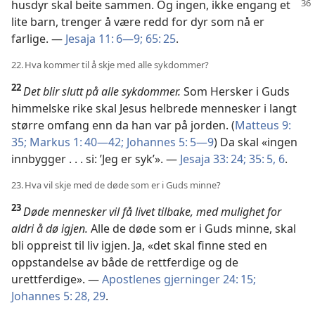
husdyr skal beite sammen. Og ingen, ikke engang et
lite barn, trenger å være redd for dyr som nå er
farlige. —
Jesaja 11: 6—9;
65: 25
.
22. Hva kommer til å skje med alle sykdommer?
22
Det blir slutt på alle sykdommer.
Som Hersker i Guds
himmelske rike skal Jesus helbrede mennesker i langt
større omfang enn da han var på jorden. (
Matteus 9:
35;
Markus 1: 40—42;
Johannes 5: 5—9
) Da skal «ingen
innbygger . . . si: ’Jeg er syk’». —
Jesaja 33: 24;
35: 5, 6
.
23. Hva vil skje med de døde som er i Guds minne?
23
Døde mennesker vil få livet tilbake, med mulighet for
aldri å dø igjen.
Alle de døde som er i Guds minne, skal
bli oppreist til liv igjen. Ja, «det skal finne sted en
oppstandelse av både de rettferdige og de
urettferdige». —
Apostlenes gjerninger 24: 15;
Johannes 5: 28, 29
.