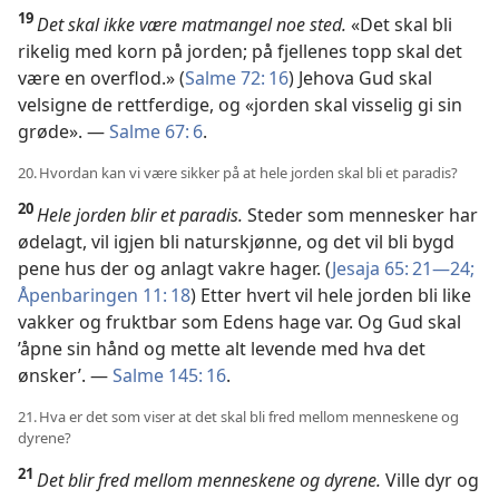
19
Det skal ikke være matmangel noe sted.
«Det skal bli
rikelig med korn på jorden; på fjellenes topp skal det
være en overflod.» (
Salme 72: 16
) Jehova Gud skal
velsigne de rettferdige, og «jorden skal visselig gi sin
grøde». —
Salme 67: 6
.
20. Hvordan kan vi være sikker på at hele jorden skal bli et paradis?
20
Hele jorden blir et paradis.
Steder som mennesker har
ødelagt, vil igjen bli naturskjønne, og det vil bli bygd
pene hus der og anlagt vakre hager. (
Jesaja 65: 21—24;
Åpenbaringen 11: 18
) Etter hvert vil hele jorden bli like
vakker og fruktbar som Edens hage var. Og Gud skal
’åpne sin hånd og mette alt levende med hva det
ønsker’. —
Salme 145: 16
.
21. Hva er det som viser at det skal bli fred mellom menneskene og
dyrene?
21
Det blir fred mellom menneskene og dyrene.
Ville dyr og