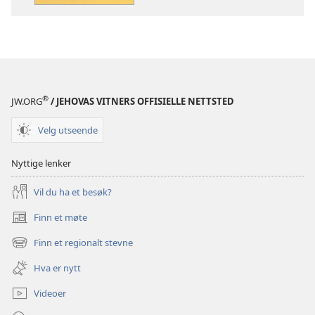
Bibelen
Bibelen
egentlig
egentlig
lærer?
lærer?
®
JW.ORG
/ JEHOVAS VITNERS OFFISIELLE NETTSTED
Velg utseende
Nyttige lenker
Vil du ha et besøk?
Finn et møte
(åpner
nytt
Finn et regionalt stevne
(åpner
vindu)
nytt
Hva er nytt
vindu)
Videoer