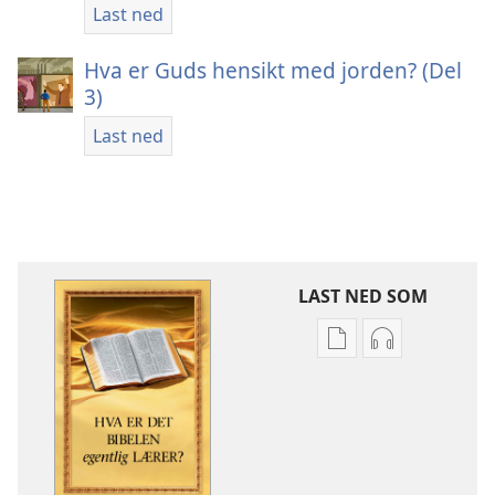
Last ned
Hva er Guds hensikt med jorden? (Del
3)
Last ned
LAST NED SOM
Nedlastingsalterna
Nedlastingsal
for
for
publikasjoner
lyd
Hva
Hva
er
er
det
det