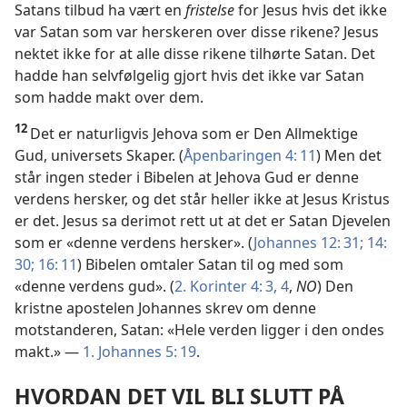
Satans tilbud ha vært en
fristelse
for Jesus hvis det ikke
var Satan som var herskeren over disse rikene? Jesus
nektet ikke for at alle disse rikene tilhørte Satan. Det
hadde han selvfølgelig gjort hvis det ikke var Satan
som hadde makt over dem.
12
Det er naturligvis Jehova som er Den Allmektige
Gud, universets Skaper. (
Åpenbaringen 4: 11
) Men det
står ingen steder i Bibelen at Jehova Gud er denne
verdens hersker, og det står heller ikke at Jesus Kristus
er det. Jesus sa derimot rett ut at det er Satan Djevelen
som er «denne verdens hersker». (
Johannes 12: 31;
14:
30;
16: 11
) Bibelen omtaler Satan til og med som
«denne verdens gud». (
2. Korinter 4: 3, 4
,
NO
) Den
kristne apostelen Johannes skrev om denne
motstanderen, Satan: «Hele verden ligger i den ondes
makt.» —
1. Johannes 5: 19
.
HVORDAN DET VIL BLI SLUTT PÅ