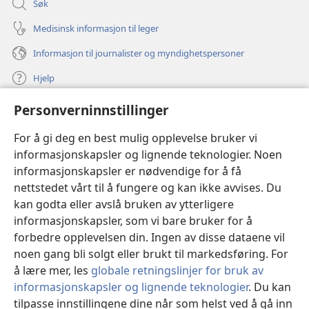
Søk
Medisinsk informasjon til leger
Informasjon til journalister og myndighetspersoner
Hjelp
Personverninnstillinger
Bidrag
(åpner
nytt
For å gi deg en best mulig opplevelse bruker vi
vindu)
Watchtower ONLINE LIBRARY™
informasjonskapsler og lignende teknologier. Noen
(åpner
informasjonskapsler er nødvendige for å få
nytt
®
JW Hub
vindu)
nettstedet vårt til å fungere og kan ikke avvises. Du
(åpner
nytt
kan godta eller avslå bruken av ytterligere
®
JW Library
vindu)
informasjonskapsler, som vi bare bruker for å
forbedre opplevelsen din. Ingen av disse dataene vil
Watchtower Library
noen gang bli solgt eller brukt til markedsføring. For
å lære mer, les
globale retningslinjer for bruk av
informasjonskapsler og lignende teknologier
. Du kan
tilpasse innstillingene dine når som helst ved å gå inn