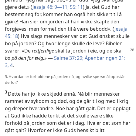
gjøre det.» (
Jesaja 46: 9—11;
55: 11
) Ja, det Gud har
bestemt seg for, kommer han også helt sikkert til å
gjøre! Han sier om jorden at han «ikke skapte den
forgjeves, men formet den til å være bebodd». (
Jesaja
45: 18
) Hva slags mennesker var det Gud ønsket skulle
bo på jorden? Og hvor lenge skulle de leve? Bibelen
svarer: «De
rettferdige
skal ta jorden i eie,
og de skal
bo på den for evig.»
—
Salme 37: 29;
Åpenbaringen 21:
3, 4
.
3. Hvordan er forholdene på jorden nå, og hvilke spørsmål oppstår
derfor?
3
Dette har jo ikke skjedd ennå. Nå blir mennesker
rammet av sykdom og død, og de går til og med i krig
og dreper hverandre. Noe har gått galt. Det er opplagt
at Gud ikke hadde tenkt at det skulle være slike
forhold på jorden som det er i dag. Hva er det som har
gått galt? Hvorfor er ikke Guds hensikt blitt