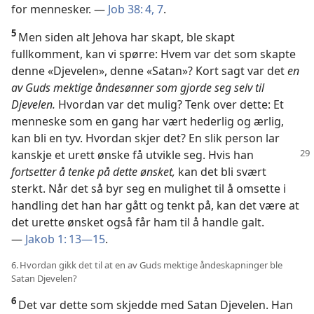
for mennesker. —
Job 38: 4,
7
.
5
Men siden alt Jehova har skapt, ble skapt
fullkomment, kan vi spørre: Hvem var det som skapte
denne «Djevelen», denne «Satan»? Kort sagt var det
en
av Guds mektige åndesønner som gjorde seg selv til
Djevelen.
Hvordan var det mulig? Tenk over dette: Et
menneske som en gang har vært hederlig og ærlig,
kan bli en tyv. Hvordan skjer det? En slik person lar
kanskje et urett ønske få
utvikle seg. Hvis han
fortsetter å tenke på dette ønsket,
kan det bli svært
sterkt. Når det så byr seg en mulighet til å omsette i
handling det han har gått og tenkt på, kan det være at
det urette ønsket også får ham til å handle galt.
—
Jakob 1: 13—15
.
6. Hvordan gikk det til at en av Guds mektige åndeskapninger ble
Satan Djevelen?
6
Det var dette som skjedde med Satan Djevelen. Han