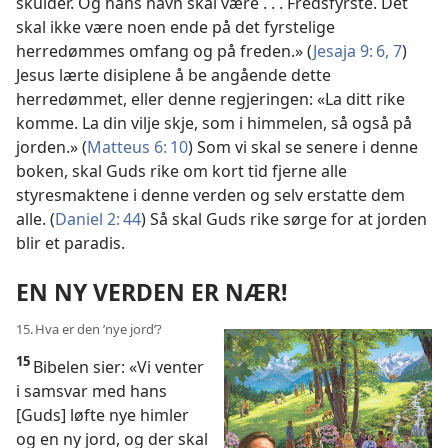
skulder. Og hans navn skal være . . . Fredsfyrste. Det
skal ikke være noen ende på det fyrstelige
herredømmes omfang og på freden.» (
Jesaja 9: 6, 7
)
Jesus lærte disiplene å be angående dette
herredømmet, eller denne regjeringen: «La ditt rike
komme. La din vilje skje, som i himmelen, så også på
jorden.» (
Matteus 6: 10
) Som vi skal se senere i denne
boken, skal Guds rike om kort tid fjerne alle
styresmaktene i denne verden og selv erstatte dem
alle. (
Daniel 2: 44
) Så skal Guds rike sørge for at jorden
blir et paradis.
EN NY VERDEN ER NÆR!
15. Hva er den ’nye jord’?
15
Bibelen sier: «Vi venter
i samsvar med hans
[Guds] løfte nye himler
og en ny jord, og der skal