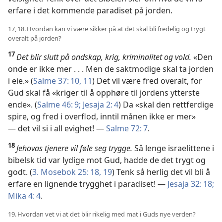
erfare i det kommende paradiset på jorden.
17, 18. Hvordan kan vi være sikker på at det skal bli fredelig og trygt
overalt på jorden?
17
Det blir slutt på ondskap, krig, kriminalitet og vold.
«Den
onde er ikke mer . . . Men de saktmodige skal ta jorden
i eie.» (
Salme 37: 10, 11
) Det vil være fred overalt, for
Gud skal få «kriger til å opphøre til jordens ytterste
ende». (
Salme 46: 9;
Jesaja 2: 4
) Da «skal den rettferdige
spire, og fred i overflod, inntil månen ikke er mer»
— det vil si i all evighet! —
Salme 72: 7
.
18
Jehovas tjenere vil føle seg trygge.
Så lenge israelittene i
bibelsk tid var lydige mot Gud, hadde de det trygt og
godt. (
3. Mosebok 25: 18, 19
) Tenk så herlig det vil bli å
erfare en lignende trygghet i paradiset! —
Jesaja 32: 18;
Mika 4: 4
.
19. Hvordan vet vi at det blir rikelig med mat i Guds nye verden?