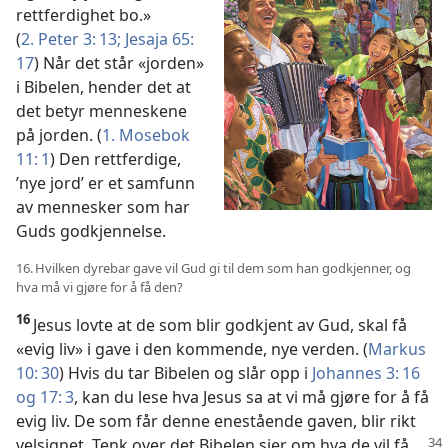
rettferdighet bo.»
(
2. Peter 3: 13;
Jesaja 65:
17
) Når det står «jorden»
i Bibelen, hender det at
det betyr menneskene
på jorden. (
1. Mosebok
11: 1
) Den rettferdige,
’nye jord’ er et samfunn
av mennesker som har
Guds godkjennelse.
16. Hvilken dyrebar gave vil Gud gi til dem som han godkjenner, og
hva må vi gjøre for å få den?
16
Jesus lovte at de som blir godkjent av Gud, skal få
«evig liv» i gave i den kommende, nye verden. (
Markus
10: 30
) Hvis du tar Bibelen og slår opp i
Johannes 3: 16
og
17: 3
, kan du lese hva Jesus sa at vi må gjøre for å få
evig liv. De som får denne enestående gaven, blir rikt
velsignet. Tenk over det Bibelen sier om hva de vil få