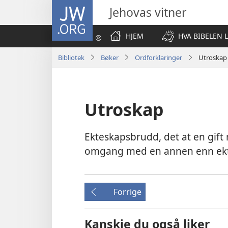
JW.ORG
Jehovas vitner
HJEM
HVA BIBELEN 
Bibliotek
Bøker
Ordforklaringer
Utroskap
Utroskap
Ekteskapsbrudd, det at en gift m
omgang med en annen enn ekt
Forrige
Kanskje du også liker