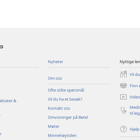
ED
Nyheter
Nyttige le
Vil d
Om oss
Finn 
(åpner
Ofte stilte spørsmål
nytt
Video
Vil du ha et besøk?
vindu)
aktater &
Medis
Kontakt oss
til le
r
Omvisninger på Betel
Møter
Hjelp
r
Minnehøytiden