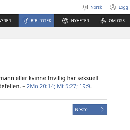
Norsk
Logg 
Velg
(åp
språk
nyt
LÆRER
BIBLIOTEK
NYHETER
OM OSS
vin
ann eller kvinne frivillig har seksuell
efellen. –
2Mo 20:14;
Mt 5:27;
19:9
.
Neste