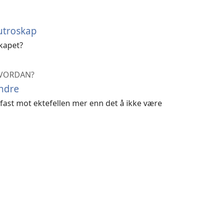
utroskap
kapet?
 HVORDAN?
andre
fast mot ektefellen mer enn det å ikke være