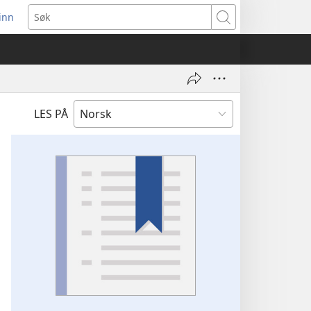
inn
ner
Søk
t
du)
LES PÅ