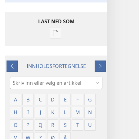
LAST NED SOM
Nedlastingsalternativer
for
publikasjoner
Ordforklaringer
INNHOLDSFORTEGNELSE
Forrige
Neste
Søk
A
B
C
D
E
F
G
H
I
J
K
L
M
N
O
P
Q
R
S
T
U
V
W
Z
Ø
Å