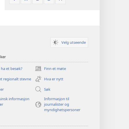
Velg utseende
nker
u ha et besøk?
Finn et møte
(åpner
nytt
et regionalt stevne
Hva er nytt
vindu)
er
Søk
insk informasjon
Informasjon til
ger
journalister og
myndighetspersoner