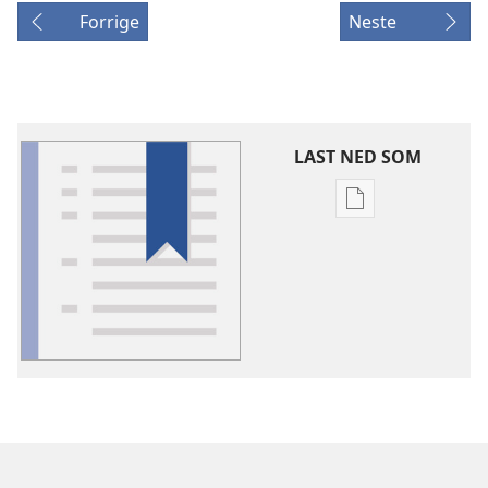
Forrige
Neste
LAST NED SOM
Nedlastingsalte
for
publikasjoner
Ordforklaringer