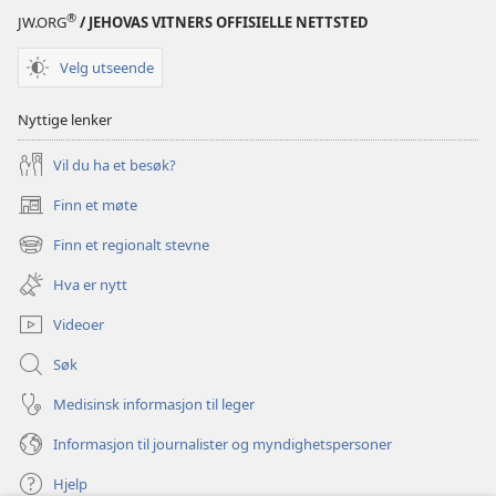
®
JW.ORG
/ JEHOVAS VITNERS OFFISIELLE NETTSTED
Velg utseende
Nyttige lenker
Vil du ha et besøk?
Finn et møte
(åpner
nytt
Finn et regionalt stevne
(åpner
vindu)
nytt
Hva er nytt
vindu)
Videoer
Søk
Medisinsk informasjon til leger
Informasjon til journalister og myndighetspersoner
Hjelp