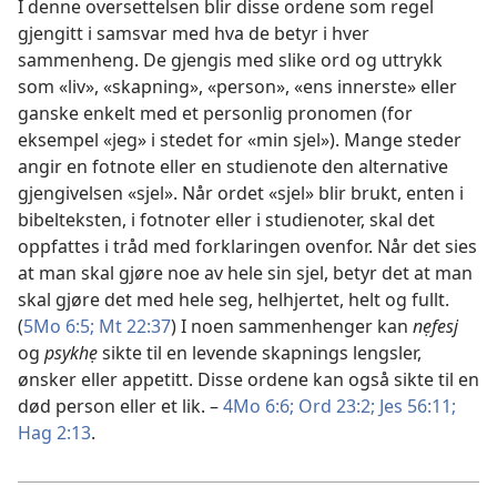
I denne oversettelsen blir disse ordene som regel
gjengitt i samsvar med hva de betyr i hver
sammenheng. De gjengis med slike ord og uttrykk
som «liv», «skapning», «person», «ens innerste» eller
ganske enkelt med et personlig pronomen (for
eksempel «jeg» i stedet for «min sjel»). Mange steder
angir en fotnote eller en studienote den alternative
gjengivelsen «sjel». Når ordet «sjel» blir brukt, enten i
bibelteksten, i fotnoter eller i studienoter, skal det
oppfattes i tråd med forklaringen ovenfor. Når det sies
at man skal gjøre noe av hele sin sjel, betyr det at man
skal gjøre det med hele seg, helhjertet, helt og fullt.
(
5Mo 6:5;
Mt 22:37
) I noen sammenhenger kan
nẹfesj
og
psykhẹ
sikte til en levende skapnings lengsler,
ønsker eller appetitt. Disse ordene kan også sikte til en
død person eller et lik. –
4Mo 6:6;
Ord 23:2;
Jes 56:11;
Hag 2:13
.