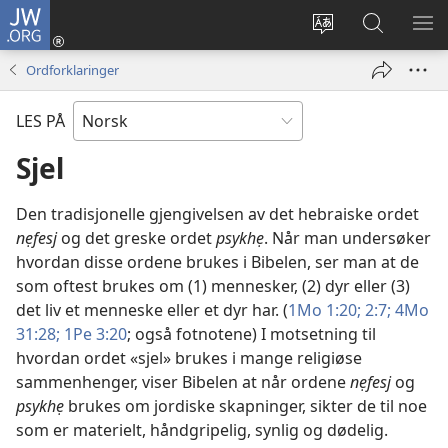
JW.ORG
Logg
inn
Endre
Søk
VIS
(åpner
språk
på
ME
Ordforklaringer
nytt
JW.ORG
vindu)
LES PÅ
Sjel
Den tradisjonelle gjengivelsen av det hebraiske ordet
nẹfesj
og det greske ordet
psykhẹ
. Når man undersøker
hvordan disse ordene brukes i Bibelen, ser man at de
som oftest brukes om (1) mennesker, (2) dyr eller (3)
det liv et menneske eller et dyr har. (
1Mo 1:20;
2:7;
4Mo
31:28;
1Pe 3:20
; også fotnotene) I motsetning til
hvordan ordet «sjel» brukes i mange religiøse
sammenhenger, viser Bibelen at når ordene
nẹfesj
og
psykhẹ
brukes om jordiske skapninger, sikter de til noe
som er materielt, håndgripelig, synlig og dødelig.