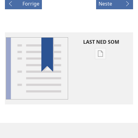
Forrige
Neste
LAST NED SOM
Nedlastingsalte
for
publikasjoner
Ordforklaringer