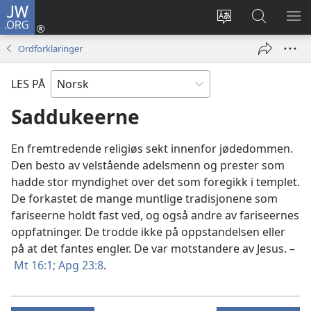
JW.ORG
Logg
inn
Endre
Søk
VIS
(åpner
språk
på
ME
Ordforklaringer
nytt
JW.ORG
vindu)
LES PÅ
Saddukeerne
En fremtredende religiøs sekt innenfor jødedommen.
Den besto av velstående adelsmenn og prester som
hadde stor myndighet over det som foregikk i templet.
De forkastet de mange muntlige tradisjonene som
fariseerne holdt fast ved, og også andre av fariseernes
oppfatninger. De trodde ikke på oppstandelsen eller
på at det fantes engler. De var motstandere av Jesus. –
Mt 16:1;
Apg 23:8
.