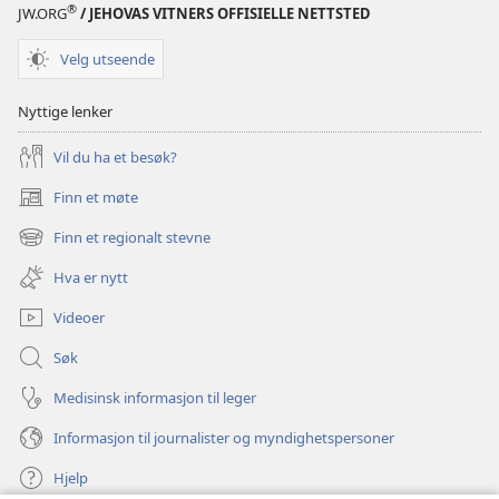
®
JW.ORG
/ JEHOVAS VITNERS OFFISIELLE NETTSTED
Velg utseende
Nyttige lenker
Vil du ha et besøk?
Finn et møte
(åpner
nytt
Finn et regionalt stevne
(åpner
vindu)
nytt
Hva er nytt
vindu)
Videoer
Søk
Medisinsk informasjon til leger
Informasjon til journalister og myndighetspersoner
Hjelp