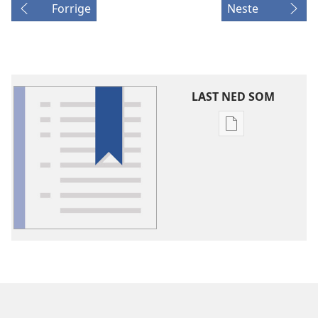
Forrige
Neste
LAST NED SOM
Nedlastingsalte
for
publikasjoner
Ordforklaringer