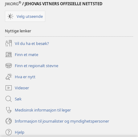
®
JW.ORG
/ JEHOVAS VITNERS OFFISIELLE NETTSTED
Velg utseende
Nyttige lenker
Vil du ha et besøk?
Finn et møte
(åpner
nytt
Finn et regionalt stevne
(åpner
vindu)
nytt
Hva er nytt
vindu)
Videoer
Søk
Medisinsk informasjon til leger
Informasjon til journalister og myndighetspersoner
Hjelp