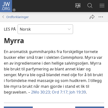
JW.ORG
Logg
inn
Endre
Søk
VIS
(åpner
språk
på
ME
Ordforklaringer
nytt
JW.ORG
vindu)
LES PÅ
Myrra
En aromatisk gummiharpiks fra forskjellige tornete
busker eller små trær i slekten
Commiphora
. Myrra var
en av ingrediensene i den hellige salvingsoljen. Myrra
ble brukt til parfymering av blant annet klær og
senger. Myrra ble også blandet med olje for å bli brukt
i forbindelse med massasje og som hudkrem. I tillegg
ble myrra brukt når man gjorde i stand et lik til
begravelsen. –
2Mo 30:23;
Ord 7:17;
Joh 19:39
.