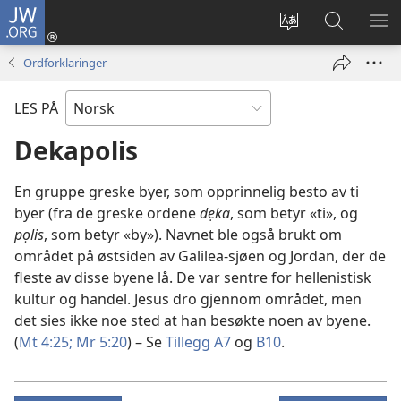
JW.ORG
Logg
inn
Endre
Søk
VIS
(åpner
språk
på
ME
Ordforklaringer
nytt
JW.ORG
vindu)
LES PÅ
Dekapolis
En gruppe greske byer, som opprinnelig besto av ti
byer (fra de greske ordene
dẹka
, som betyr «ti», og
pọlis
, som betyr «by»). Navnet ble også brukt om
området på østsiden av Galilea-sjøen og Jordan, der de
fleste av disse byene lå. De var sentre for hellenistisk
kultur og handel. Jesus dro gjennom området, men
det sies ikke noe sted at han besøkte noen av byene.
(
Mt 4:25;
Mr 5:20
) – Se
Tillegg A7
og
B10
.