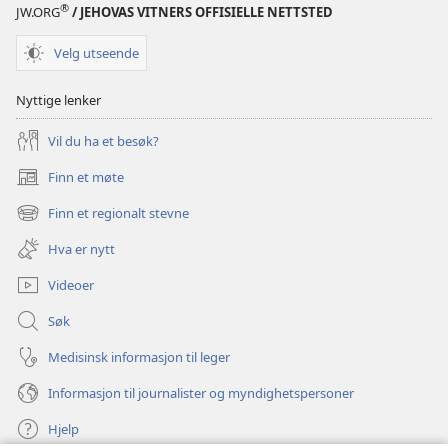
®
JW.ORG
/ JEHOVAS VITNERS OFFISIELLE NETTSTED
Velg utseende
Nyttige lenker
Vil du ha et besøk?
Finn et møte
(åpner
nytt
Finn et regionalt stevne
(åpner
vindu)
nytt
Hva er nytt
vindu)
Videoer
Søk
Medisinsk informasjon til leger
Informasjon til journalister og myndighetspersoner
Hjelp