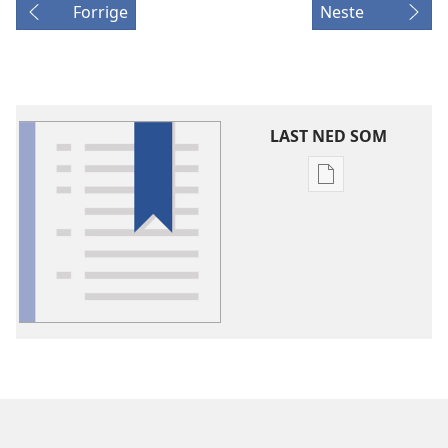
Forrige
Neste
LAST NED SOM
Nedlastingsalte
for
publikasjoner
Ordforklaringer