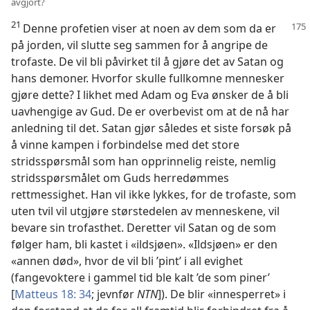
avgjort?
21
Denne profetien viser at noen av dem som da er
på jorden, vil slutte seg sammen for å angripe de
trofaste. De vil bli påvirket til å gjøre det av Satan og
hans demoner. Hvorfor skulle fullkomne mennesker
gjøre dette? I likhet med Adam og Eva ønsker de å bli
uavhengige av Gud. De er overbevist om at de nå har
anledning til det. Satan gjør således et siste forsøk på
å vinne kampen i forbindelse med det store
stridsspørsmål som han opprinnelig reiste, nemlig
stridsspørsmålet om Guds herredømmes
rettmessighet. Han vil ikke lykkes, for de trofaste, som
uten tvil vil utgjøre størstedelen av menneskene, vil
bevare sin trofasthet. Deretter vil Satan og de som
følger ham, bli kastet i «ildsjøen». «Ildsjøen» er den
«annen død», hvor de vil bli ’pint’ i all evighet
(fangevoktere i gammel tid ble kalt ’de som piner’
[
Matteus 18: 34
; jevnfør
NTN
]). De blir «innesperret» i