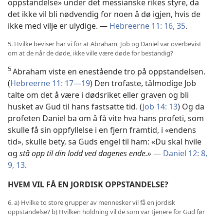
oppstandelse» under det messianske rikes styre, da
det ikke vil bli nødvendig for noen å dø igjen, hvis de
ikke med vilje er ulydige. —
Hebreerne 11: 16,
35
.
5. Hvilke beviser har vi for at Abraham, Job og Daniel var overbevist
om at de når de døde, ikke ville være døde for bestandig?
5
Abraham viste en enestående tro på oppstandelsen.
(
Hebreerne 11: 17—19
) Den trofaste, tålmodige Job
talte om det å være i dødsriket eller graven og bli
husket av Gud til hans fastsatte tid. (
Job 14: 13
) Og da
profeten Daniel ba om å få vite hva hans profeti, som
skulle få sin oppfyllelse i en fjern framtid, i «endens
tid», skulle bety, sa Guds engel til ham: «Du skal hvile
og
stå opp til din lodd ved dagenes ende.»
—
Daniel 12: 8,
9,
13
.
HVEM VIL FÅ EN JORDISK OPPSTANDELSE?
6. a) Hvilke to store grupper av mennesker vil få en jordisk
oppstandelse? b) Hvilken holdning vil de som var tjenere for Gud før