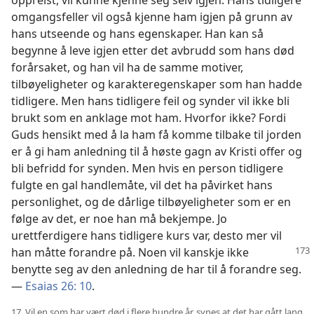
oppreist, vil kunne kjenne seg selv igjen. Hans tidligere
omgangsfeller vil også kjenne ham igjen på grunn av
hans utseende og hans egenskaper. Han kan så
begynne å leve igjen etter det avbrudd som hans død
forårsaket, og han vil ha de samme motiver,
tilbøyeligheter og karakteregenskaper som han hadde
tidligere. Men hans tidligere feil og synder vil ikke bli
brukt som en anklage mot ham. Hvorfor ikke? Fordi
Guds hensikt med å la ham få komme tilbake til jorden
er å gi ham anledning til å høste gagn av Kristi offer og
bli befridd for synden. Men hvis en person tidligere
fulgte en gal handlemåte, vil det ha påvirket hans
personlighet, og de dårlige tilbøyeligheter som er en
følge av det, er noe han må bekjempe. Jo
urettferdigere hans tidligere kurs var, desto mer vil
han måtte
forandre på. Noen vil kanskje ikke
benytte seg av den anledning de har til å forandre seg.
—
Esaias 26: 10
.
17. Vil en som har vært død i flere hundre år, synes at det har gått lang