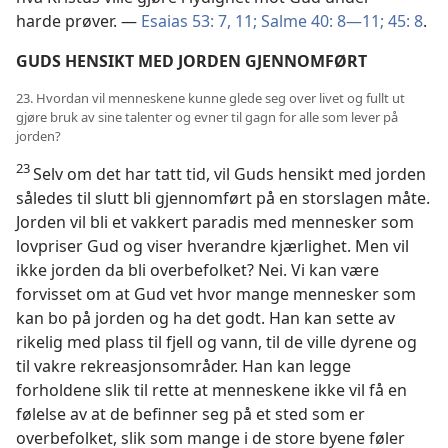
harde prøver. —
Esaias 53: 7,
11;
Salme 40: 8—11;
45: 8
.
GUDS HENSIKT MED JORDEN GJENNOMFØRT
23. Hvordan vil menneskene kunne glede seg over livet og fullt ut
gjøre bruk av sine talenter og evner til gagn for alle som lever på
jorden?
23
Selv om det har tatt tid, vil Guds hensikt med jorden
således til slutt bli gjennomført på en storslagen måte.
Jorden vil bli et vakkert paradis med mennesker som
lovpriser Gud og viser hverandre kjærlighet. Men vil
ikke jorden da bli overbefolket? Nei. Vi kan være
forvisset om at Gud vet hvor mange mennesker som
kan bo på jorden og ha det godt. Han kan sette av
rikelig med plass til fjell og vann, til de ville dyrene og
til vakre rekreasjonsområder. Han kan legge
forholdene slik til rette at menneskene ikke vil få en
følelse av at de befinner seg på et sted som er
overbefolket, slik som mange i de store byene føler