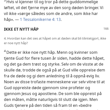
3
Hvis vi kjenner til og tror på dette guddommelige
løftet, vil det fjerne mye av den sorg døden bringer. Vi
vil ikke «sørge således som de andre, som ikke har
håp». —
1 Tessalonikerne 4: 13
.
IKKE ET NYTT HÅP
4. Hvordan kan det sies at håpet om at døden skal bli tilintetgjort, ikke
er noe nytt håp?
4
Dette er ikke noe nytt håp. Menn og kvinner som
tjente Gud for flere tusen år siden, hadde dette håpet,
og det ga dem trøst og styrke. Selv om de visste at de
skulle dø, trodde de også på at Gud ville oppreise dem
fra de døde og gi dem anledning til å oppnå evig liv.
Noen av disse trofaste menneskene var selv vitne til at
Gud oppreiste døde gjennom sine profeter og
gjennom Jesus og apostlene. De som ble oppreist på
den måten, måtte naturligvis til slutt dø igjen. Men
Guds tjenere på den tiden så fram til en «bedre