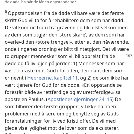
de døde, ha når de får en oppstandelse?
6
Oppstandelsen fra de døde vil bare være det første
skritt Gud vil ta for å rehabilitere dem som har dødd.
De vil komme fram fra gravene og bli hilst velkommen
av dem som utgjør den ’store skare’, av dem som har
overlevd den «store trengsel», etter at den nåværende,
onde tingenes ordning er blitt tilintetgjort. Det vil være
to grupper mennesker som vil bli oppreist fra de
døde og få liv igjen på jorden: 1) Mennesker som har
vært trofaste mot Gud i fortiden, deriblant dem som
er nevnt i
Hebreerne, kapittel 11
, og 2) de som ikke har
vært tjenere for Gud før de døde. «En oppstandelse
forestår både av rettferdige og av urettferdige,» sa
apostelen Paulus. (
Apostlenes gjerninger 24: 15
) De
som tilhører den første gruppen, vil ikke ha noen
problemer med å lære om og benytte seg av Guds
foranstaltninger for liv ved Kristi offer. De vil med
glede vise lydighet mot de lover som da eksisterer.