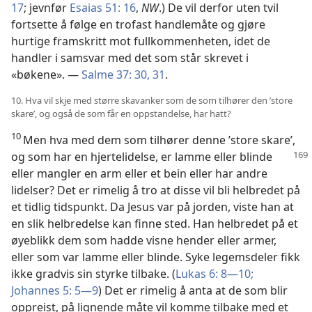
17
; jevnfør
Esaias 51: 16
,
NW
.) De vil derfor uten tvil
fortsette å følge en trofast handlemåte og gjøre
hurtige framskritt mot fullkommenheten, idet de
handler i samsvar med det som står skrevet i
«bøkene». —
Salme 37: 30, 31
.
10. Hva vil skje med større skavanker som de som tilhører den ’store
skare’, og også de som får en oppstandelse, har hatt?
10
Men hva med dem som tilhører denne ’store skare’,
og som har en hjertelidelse, er lamme eller blinde
eller mangler en arm eller et bein eller har andre
lidelser? Det er rimelig å tro at disse vil bli helbredet på
et tidlig tidspunkt. Da Jesus var på jorden, viste han at
en slik helbredelse kan finne sted. Han helbredet på et
øyeblikk dem som hadde visne hender eller armer,
eller som var lamme eller blinde. Syke legemsdeler fikk
ikke gradvis sin styrke tilbake. (
Lukas 6: 8—10;
Johannes 5: 5—9
) Det er rimelig å anta at de som blir
oppreist, på lignende måte vil komme tilbake med et