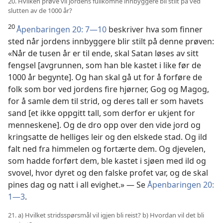
20. Hvilken prøve vil jordens fullkomne innbyggere bli stilt på ved
slutten av de 1000 år?
20
Åpenbaringen 20: 7—10
beskriver hva som finner
sted når jordens innbyggere blir stilt på denne prøven:
«Når de tusen år er til ende, skal Satan løses av sitt
fengsel [avgrunnen, som han ble kastet i like før de
1000 år begynte]. Og han skal gå ut for å forføre de
folk som bor ved jordens fire hjørner, Gog og Magog,
for å samle dem til strid, og deres tall er som havets
sand [et ikke oppgitt tall, som derfor er ukjent for
menneskene]. Og de dro opp over den vide jord og
kringsatte de helliges leir og den elskede stad. Og ild
falt ned fra himmelen og fortærte dem. Og djevelen,
som hadde forført dem, ble kastet i sjøen med ild og
svovel, hvor dyret og den falske profet var, og de skal
pines dag og natt i all evighet.» — Se
Åpenbaringen 20:
1—3
.
21. a) Hvilket stridsspørsmål vil igjen bli reist? b) Hvordan vil det bli