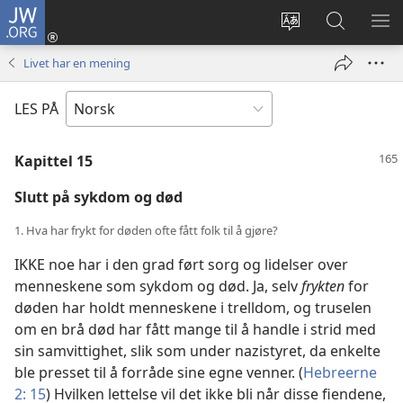
JW.ORG
Logg
inn
Endre
Søk
VIS
(åpner
språk
på
ME
Livet har en mening
nytt
JW.ORG
vindu)
LES PÅ
Kapittel 15
Slutt på sykdom og død
1. Hva har frykt for døden ofte fått folk til å gjøre?
IKKE noe har i den grad ført sorg og lidelser over
menneskene som sykdom og død. Ja, selv
frykten
for
døden har holdt menneskene i trelldom, og truselen
om en brå død har fått mange til å handle i strid med
sin samvittighet, slik som under nazistyret, da enkelte
ble presset til å forråde sine egne venner. (
Hebreerne
2: 15
) Hvilken lettelse vil det ikke bli når disse fiendene,