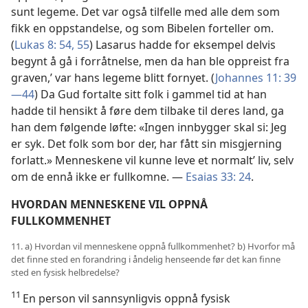
sunt legeme. Det var også tilfelle med alle dem som
fikk en oppstandelse, og som Bibelen forteller om.
(
Lukas 8: 54, 55
) Lasarus hadde for eksempel delvis
begynt å gå i forråtnelse, men da han ble oppreist fra
graven,’ var hans legeme blitt fornyet. (
Johannes 11: 39
—44
) Da Gud fortalte sitt folk i gammel tid at han
hadde til hensikt å føre dem tilbake til deres land, ga
han dem følgende løfte: «Ingen innbygger skal si: Jeg
er syk. Det folk som bor der, har fått sin misgjerning
forlatt.» Menneskene vil kunne leve et normalt’ liv, selv
om de ennå ikke er fullkomne. —
Esaias 33: 24
.
HVORDAN MENNESKENE VIL OPPNÅ
FULLKOMMENHET
11. a) Hvordan vil menneskene oppnå fullkommenhet? b) Hvorfor må
det finne sted en forandring i åndelig henseende før det kan finne
sted en fysisk helbredelse?
11
En person vil sannsynligvis oppnå fysisk