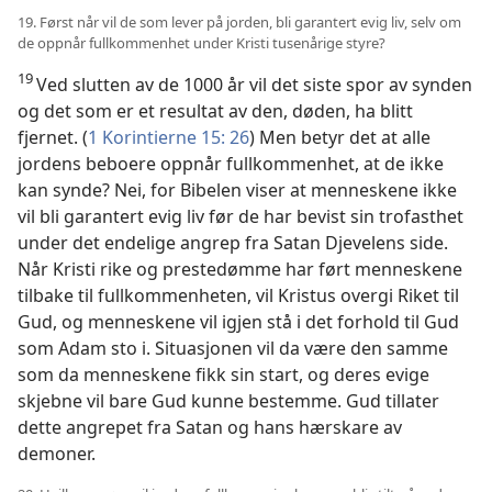
19. Først når vil de som lever på jorden, bli garantert evig liv, selv om
de oppnår fullkommenhet under Kristi tusenårige styre?
19
Ved slutten av de 1000 år vil det siste spor av synden
og det som er et resultat av den, døden, ha blitt
fjernet. (
1 Korintierne 15: 26
) Men betyr det at alle
jordens beboere oppnår fullkommenhet, at de ikke
kan synde? Nei, for Bibelen viser at menneskene ikke
vil bli garantert evig liv før de har bevist sin trofasthet
under det endelige angrep fra Satan Djevelens side.
Når Kristi rike og prestedømme har ført menneskene
tilbake til fullkommenheten, vil Kristus overgi Riket til
Gud, og menneskene vil igjen stå i det forhold til Gud
som Adam sto i. Situasjonen vil da være den samme
som da menneskene fikk sin start, og deres evige
skjebne vil bare Gud kunne bestemme. Gud tillater
dette angrepet fra Satan og hans hærskare av
demoner.