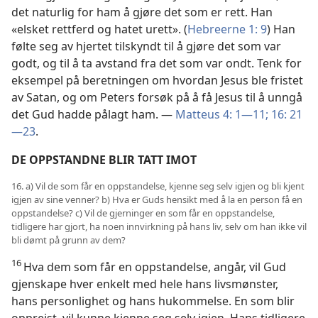
det naturlig for ham å gjøre det som er rett. Han
«elsket rettferd og hatet urett». (
Hebreerne 1: 9
) Han
følte seg av hjertet tilskyndt til å gjøre det som var
godt, og til å ta avstand fra det som var ondt. Tenk for
eksempel på beretningen om hvordan Jesus ble fristet
av Satan, og om Peters forsøk på å få Jesus til å unngå
det Gud hadde pålagt ham. —
Matteus 4: 1—11;
16: 21
—23
.
DE OPPSTANDNE BLIR TATT IMOT
16. a) Vil de som får en oppstandelse, kjenne seg selv igjen og bli kjent
igjen av sine venner? b) Hva er Guds hensikt med å la en person få en
oppstandelse? c) Vil de gjerninger en som får en oppstandelse,
tidligere har gjort, ha noen innvirkning på hans liv, selv om han ikke vil
bli dømt på grunn av dem?
16
Hva dem som får en oppstandelse, angår, vil Gud
gjenskape hver enkelt med hele hans livsmønster,
hans personlighet og hans hukommelse. En som blir