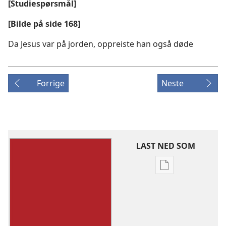
[Studiespørsmål]
[Bilde på side 168]
Da Jesus var på jorden, oppreiste han også døde
Forrige
Neste
LAST NED SOM
Nedlastingsalte
for
publikasjoner
Livet
har