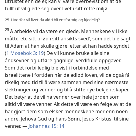
utrustet enn de er, kan vi være overbevist om at de
fullt ut vil glede seg over livet i sitt rette miljø.
25. Hvorfor vil livet da aldri bli ensformig og kjedelig?
25
Å arbeide vil da være en glede. Menneskene vil ikke
måtte ’ete sitt brød i sitt ansikts sved’, som det ble sagt
til Adam at han skulle gjøre, etter at han hadde syndet.
(
1 Mosebok 3: 19
) De vil kunne bruke alle sine
åndsevner og utføre gagnlige, verdifulle oppgaver.
Som det forbilledlig ble vist i forbindelse med
israelittene i fortiden når de adlød loven, vil de også få
rikelig med tid til å være sammen med sine nærmeste
slektninger og venner og til å stifte nye bekjentskaper.
Det betyr at de vil ha venner over hele jorden som
alltid vil være venner. Alt dette vil være en følge av at de
har gjort dem som elsker menneskene mer enn noen
andre, Jehova Gud og hans Sønn, Jesus Kristus, til sine
venner. —
Johannes 15: 14
.