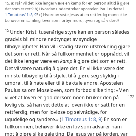
15. a) Når vil det ikke lenger være en kamp for en person alltid å gjøre
det som er rett? b) Hvordan understreker apostelen Paulus dette i
1 Timoteus’ 1: 8, 9
? c) Hvordan viste Jesus at en rettferdig mann ikke
behøver en samling lover som forbyr mord, tyveri og så videre?
15
Under Kristi tusenårige styre kan en person således
gradvis bli mindre nedtynget av syndige
tilbøyeligheter. Han vil i stadig større utstrekning gjøre
det som er rett. Når så fullkommenhet er oppnådd, vil
det ikke lenger være en
kamp
å gjøre det som er rett.
Det vil være naturlig å gjøre det. En vil ikke være det
minste tilbøyelig til å stjele, til å gjøre seg skyldig i
umoral, til å hate eller til å baktale andre. Apostelen
Paulus sa om Moseloven, som forbød slike ting: «Men
vi vet at loven er god
dersom noen bruker den på
lovlig vis, så han vet dette at loven ikke er satt for en
rettferdig, men for lovløse og selvrådige, for
ugudelige og syndere.» (
1 Timoteus 1: 8, 9
) En som er
fullkommen, behøver ikke en lov som advarer ham
mot å gjøre slike gale ting. Da Jesus var på jorden, var