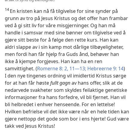
14
En kristen kan nå få tilgivelse for sine synder på
grunn av tro på Jesus Kristus og det offer han frambar
ved å gi sitt liv for våre misgjerninger. Og han må
handle i samsvar med sine bønner om tilgivelse ved å
gjøre sitt beste for å følge den rette kurs. Han kan
aldri slappe av i sin kamp mot dårlige tilbøyeligheter,
men fordi han får hjelp fra Guds ånd, behøver han
ikke å kjempe forgjeves. Han kan ha en ren
samvittighet. (
Romerne 8: 2,
11—13;
Hebreerne 9: 14
)
I den nye tingenes ordning vil imidlertid Kristus sørge
for at han får høste
fullt gagn
av hans offer, slik at de
nedarvede svakheter som skyldes feilaktige genetiske
informasjoner fra hans forfedre, vil bli fjernet. Han vil
bli helbredet i enhver henseende. For en lettelse!
Hvilken befrielse vil det ikke være når en hele tiden kan
gjøre nettopp det gode som bor i ens hjerte! Gud være
takk ved Jesus Kristus!