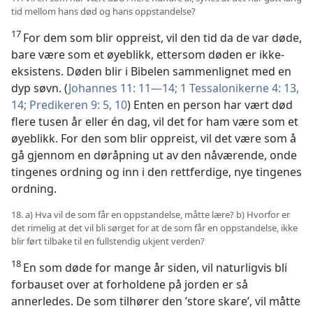
tid mellom hans død og hans oppstandelse?
17
For dem som blir oppreist, vil den tid da de var døde,
bare være som et øyeblikk, ettersom døden er ikke-
eksistens. Døden blir i Bibelen sammenlignet med en
dyp søvn. (
Johannes 11: 11—14;
1 Tessalonikerne 4: 13,
14;
Predikeren 9: 5,
10
) Enten en person har vært død
flere tusen år eller én dag, vil det for ham være som et
øyeblikk. For den som blir oppreist, vil det være som å
gå gjennom en døråpning ut av den nåværende, onde
tingenes ordning og inn i den rettferdige, nye tingenes
ordning.
18. a) Hva vil de som får en oppstandelse, måtte lære? b) Hvorfor er
det rimelig at det vil bli sørget for at de som får en oppstandelse, ikke
blir ført tilbake til en fullstendig ukjent verden?
18
En som døde for mange år siden, vil naturligvis bli
forbauset over at forholdene på jorden er så
annerledes. De som tilhører den ’store skare’, vil måtte