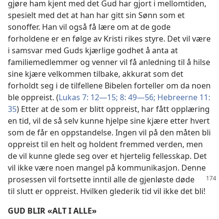
gjøre ham kjent med det Gud har gjort i mellomtiden,
spesielt med det at han har gitt sin Sønn som et
sonoffer. Han vil også få lære om at de gode
forholdene er en følge av Kristi rikes styre. Det vil være
i samsvar med Guds kjærlige godhet å anta at
familiemedlemmer og venner vil få anledning til å hilse
sine kjære velkommen tilbake, akkurat som det
forholdt seg i de tilfellene Bibelen forteller om da noen
ble oppreist. (
Lukas 7: 12—15;
8: 49—56;
Hebreerne 11:
35
) Etter at de som er blitt oppreist, har fått opplæring
en tid, vil de så selv kunne hjelpe sine kjære etter hvert
som de får en oppstandelse. Ingen vil på den måten bli
oppreist til en helt og holdent fremmed verden, men
de vil kunne glede seg over et hjertelig fellesskap. Det
vil ikke være noen mangel på kommunikasjon. Denne
prosessen vil fortsette inntil alle de gjenløste
døde
til slutt er oppreist. Hvilken glederik tid vil ikke det bli!
GUD BLIR «ALT I ALLE»