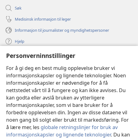
Søk
Medisinsk informasjon til leger
Informasjon til journalister og myndighetspersoner
Hjelp
Personverninnstillinger
Bidrag
(åpner
nytt
For å gi deg en best mulig opplevelse bruker vi
vindu)
Watchtower ONLINE LIBRARY™
informasjonskapsler og lignende teknologier. Noen
(åpner
informasjonskapsler er nødvendige for å få
nytt
®
JW Hub
vindu)
nettstedet vårt til å fungere og kan ikke avvises. Du
(åpner
nytt
kan godta eller avslå bruken av ytterligere
®
JW Library
vindu)
informasjonskapsler, som vi bare bruker for å
forbedre opplevelsen din. Ingen av disse dataene vil
Watchtower Library
noen gang bli solgt eller brukt til markedsføring. For
å lære mer, les
globale retningslinjer for bruk av
informasjonskapsler og lignende teknologier
. Du kan