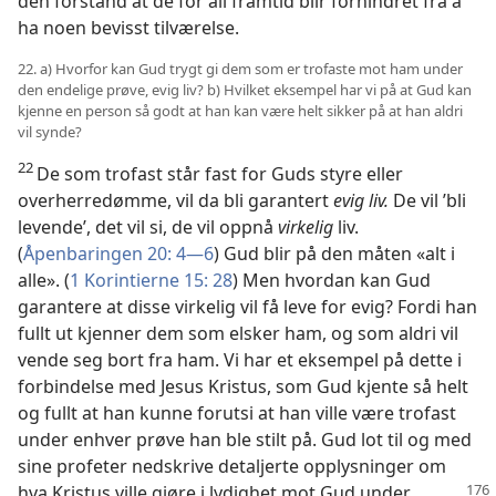
den forstand at de for all framtid blir forhindret fra å
ha noen bevisst tilværelse.
22. a) Hvorfor kan Gud trygt gi dem som er trofaste mot ham under
den endelige prøve, evig liv? b) Hvilket eksempel har vi på at Gud kan
kjenne en person så godt at han kan være helt sikker på at han aldri
vil synde?
22
De som trofast står fast for Guds styre eller
overherredømme, vil da bli garantert
evig liv.
De vil ’bli
levende’, det vil si, de vil oppnå
virkelig
liv.
(
Åpenbaringen 20: 4—6
) Gud blir på den måten «alt i
alle». (
1 Korintierne 15: 28
) Men hvordan kan Gud
garantere at disse virkelig vil få leve for evig? Fordi han
fullt ut kjenner dem som elsker ham, og som aldri vil
vende seg bort fra ham. Vi har et eksempel på dette i
forbindelse med Jesus Kristus, som Gud kjente så helt
og fullt at han kunne forutsi at han ville være trofast
under enhver prøve han ble stilt på. Gud lot til og med
sine profeter nedskrive detaljerte opplysninger om
hva Kristus ville
gjøre i lydighet mot Gud under