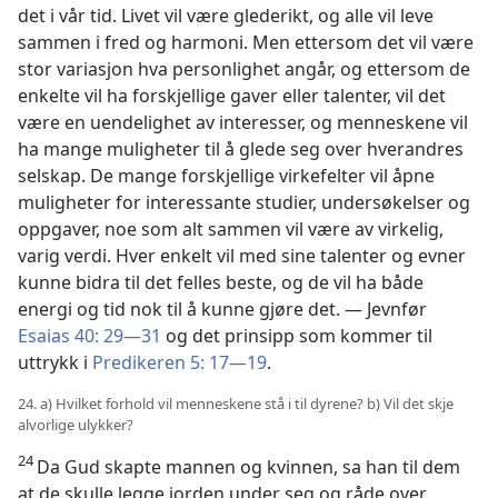
det i vår tid. Livet vil være glederikt, og alle vil leve
sammen i fred og harmoni. Men ettersom det vil være
stor variasjon hva personlighet angår, og ettersom de
enkelte vil ha forskjellige gaver eller talenter, vil det
være en uendelighet av interesser, og menneskene vil
ha mange muligheter til å glede seg over hverandres
selskap. De mange forskjellige virkefelter vil åpne
muligheter for interessante studier, undersøkelser og
oppgaver, noe som alt sammen vil være av virkelig,
varig verdi. Hver enkelt vil med sine talenter og evner
kunne bidra til det felles beste, og de vil ha både
energi og tid nok til å kunne gjøre det. — Jevnfør
Esaias 40: 29—31
og det prinsipp som kommer til
uttrykk i
Predikeren 5: 17—19
.
24. a) Hvilket forhold vil menneskene stå i til dyrene? b) Vil det skje
alvorlige ulykker?
24
Da Gud skapte mannen og kvinnen, sa han til dem
at de skulle legge jorden under seg og råde over