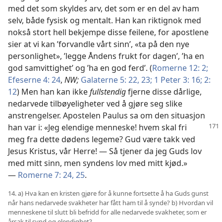
med det som skyldes arv, det som er en del av ham
selv, både fysisk og mentalt. Han kan riktignok med
nokså stort hell bekjempe disse feilene, for apostlene
sier at vi kan ’forvandle vårt sinn’, «ta på den nye
personlighet», ’legge Åndens frukt for dagen’, ’ha en
god samvittighet’ og ’ha en god ferd’. (
Romerne 12: 2;
Efeserne 4: 24
,
NW;
Galaterne 5: 22, 23;
1 Peter 3: 16;
2:
12
) Men han kan ikke
fullstendig
fjerne disse dårlige,
nedarvede tilbøyeligheter ved å gjøre seg slike
anstrengelser. Apostelen Paulus sa om den situasjon
han var i: «Jeg elendige menneske!
hvem skal fri
meg fra dette dødens legeme? Gud være takk ved
Jesus Kristus, vår Herre! — Så tjener da jeg Guds lov
med mitt sinn, men syndens lov med mitt kjød.»
—
Romerne 7: 24, 25
.
14. a) Hva kan en kristen gjøre for å kunne fortsette å ha Guds gunst
når hans nedarvede svakheter har fått ham til å synde? b) Hvordan vil
menneskene til slutt bli befridd for alle nedarvede svakheter, som er
årsak til synd og elendighet?