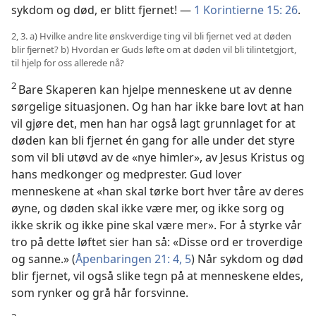
sykdom og død, er blitt fjernet! —
1 Korintierne 15: 26
.
2, 3. a) Hvilke andre lite ønskverdige ting vil bli fjernet ved at døden
blir fjernet? b) Hvordan er Guds løfte om at døden vil bli tilintetgjort,
til hjelp for oss allerede nå?
2
Bare Skaperen kan hjelpe menneskene ut av denne
sørgelige situasjonen. Og han har ikke bare lovt at han
vil gjøre det, men han har også lagt grunnlaget for at
døden kan bli fjernet én gang for alle under det styre
som vil bli utøvd av de «nye himler», av Jesus Kristus og
hans medkonger og medprester. Gud lover
menneskene at «han skal tørke bort hver tåre av deres
øyne, og døden skal ikke være mer, og ikke sorg og
ikke skrik og ikke pine skal være mer». For å styrke vår
tro på dette løftet sier han så: «Disse ord er troverdige
og sanne.» (
Åpenbaringen 21: 4, 5
) Når sykdom og død
blir fjernet, vil også slike tegn på at menneskene eldes,
som rynker og grå hår forsvinne.