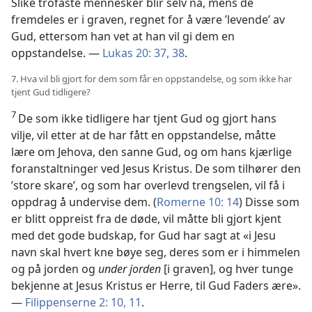
Slike trofaste mennesker blir selv nå, mens de
fremdeles er i graven, regnet for å være ’levende’ av
Gud, ettersom han vet at han vil gi dem en
oppstandelse. —
Lukas 20: 37, 38
.
7. Hva vil bli gjort for dem som får en oppstandelse, og som ikke har
tjent Gud tidligere?
7
De som ikke tidligere har tjent Gud og gjort hans
vilje, vil etter at de har fått en oppstandelse, måtte
lære om Jehova, den sanne Gud, og om hans kjærlige
foranstaltninger ved Jesus Kristus. De som tilhører den
’store skare’, og som har overlevd trengselen, vil få i
oppdrag å undervise dem. (
Romerne 10: 14
) Disse som
er blitt oppreist fra de døde, vil måtte bli gjort kjent
med det gode budskap, for Gud har sagt at «i Jesu
navn skal hvert kne bøye seg, deres som er i himmelen
og på jorden og
under jorden
[i graven], og hver tunge
bekjenne at Jesus Kristus er Herre, til Gud Faders ære».
—
Filippenserne 2: 10, 11
.