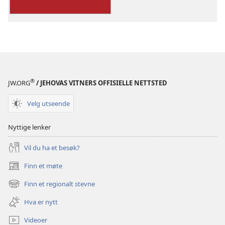
en
mening
®
JW.ORG
/ JEHOVAS VITNERS OFFISIELLE NETTSTED
Velg utseende
Nyttige lenker
Vil du ha et besøk?
Finn et møte
(åpner
nytt
Finn et regionalt stevne
(åpner
vindu)
nytt
Hva er nytt
vindu)
Videoer