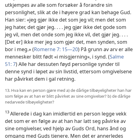
utkjempes av alle som forsøker å forandre sin
personlighet, slik at de i høyere grad kan behage Gud.
Han sier: «jeg gjør ikke det som jeg vil; men det som
jeg hater, det gjør jeg. . . . jeg gjør ikke det gode som
jeg vil, men det onde som jeg ikke vil, det gjør jeg. . . .
[Det er] ikke mer jeg som gjør det, men synden, som
bor i meg.» (
Romerne 7: 15—20
) På grunn av arv er alle
mennesker blitt født «i misgjerning», i synd. (
Salme
51: 7
) Alle har dessuten føyd personlige synder til
denne synd i løpet av sin livstid, ettersom omgivelsene
har påvirket dem i gal retning.
13. Hva kan en person gjøre med a) de dårlige tilbøyeligheter han har
som følge av at han er blitt påvirket av sine omgivelser? b) de dårlige
nedarvede tilbøyeligheter?
13
Allerede i dag kan imidlertid en person legge vekk
det som er en følge av at han har latt seg påvirke av
sine omgivelser, ved hjelp av Guds Ord, hans ånd og
omgang med Guds tjenere. Men det er annerledes