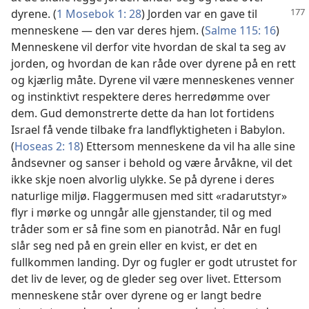
dyrene.
(
1 Mosebok 1: 28
) Jorden var en gave til
menneskene — den var deres hjem. (
Salme 115: 16
)
Menneskene vil derfor vite hvordan de skal ta seg av
jorden, og hvordan de kan råde over dyrene på en rett
og kjærlig måte. Dyrene vil være menneskenes venner
og instinktivt respektere deres herredømme over
dem. Gud demonstrerte dette da han lot fortidens
Israel få vende tilbake fra landflyktigheten i Babylon.
(
Hoseas 2: 18
) Ettersom menneskene da vil ha alle sine
åndsevner og sanser i behold og være årvåkne, vil det
ikke skje noen alvorlig ulykke. Se på dyrene i deres
naturlige miljø. Flaggermusen med sitt «radarutstyr»
flyr i mørke og unngår alle gjenstander, til og med
tråder som er så fine som en pianotråd. Når en fugl
slår seg ned på en grein eller en kvist, er det en
fullkommen landing. Dyr og fugler er godt utrustet for
det liv de lever, og de gleder seg over livet. Ettersom
menneskene står over dyrene og er langt bedre