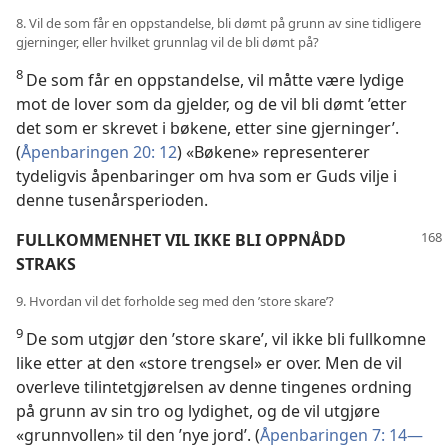
8. Vil de som får en oppstandelse, bli dømt på grunn av sine tidligere
gjerninger, eller hvilket grunnlag vil de bli dømt på?
8
De som får en oppstandelse, vil måtte være lydige
mot de lover som da gjelder, og de vil bli dømt ’etter
det som er skrevet i bøkene, etter sine gjerninger’.
(
Åpenbaringen 20: 12
) «Bøkene» representerer
tydeligvis åpenbaringer om hva som er Guds vilje i
denne tusenårsperioden.
FULLKOMMENHET VIL IKKE BLI OPPNÅDD
STRAKS
9. Hvordan vil det forholde seg med den ’store skare’?
9
De som utgjør den ’store skare’, vil ikke bli fullkomne
like etter at den «store trengsel» er over. Men de vil
overleve tilintetgjørelsen av denne tingenes ordning
på grunn av sin tro og lydighet, og de vil utgjøre
«grunnvollen» til den ’nye jord’. (
Åpenbaringen 7: 14—