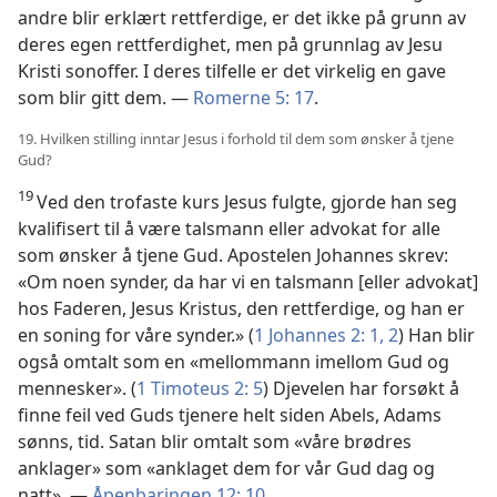
andre blir erklært rettferdige, er det ikke på grunn av
deres egen rettferdighet, men på grunnlag av Jesu
Kristi sonoffer. I deres tilfelle er det virkelig en gave
som blir gitt dem. —
Romerne 5: 17
.
19. Hvilken stilling inntar Jesus i forhold til dem som ønsker å tjene
Gud?
19
Ved den trofaste kurs Jesus fulgte, gjorde han seg
kvalifisert til å være talsmann eller advokat for alle
som ønsker å tjene Gud. Apostelen Johannes skrev:
«Om noen synder, da har vi en talsmann [eller advokat]
hos Faderen, Jesus Kristus, den rettferdige, og han er
en soning for våre synder.» (
1 Johannes 2: 1, 2
) Han blir
også omtalt som en «mellommann imellom Gud og
mennesker». (
1 Timoteus 2: 5
) Djevelen har forsøkt å
finne feil ved Guds tjenere helt siden Abels, Adams
sønns, tid. Satan blir omtalt som «våre brødres
anklager» som «anklaget dem for vår Gud dag og
natt». —
Åpenbaringen 12: 10
.