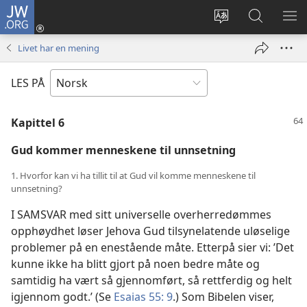
JW.ORG
Logg
inn
Endre
Søk
VIS
(åpner
språk
på
ME
Livet har en mening
nytt
JW.ORG
vindu)
LES PÅ
Kapittel 6
Gud kommer menneskene til unnsetning
1. Hvorfor kan vi ha tillit til at Gud vil komme menneskene til
unnsetning?
I SAMSVAR med sitt universelle overherredømmes
opphøydhet løser Jehova Gud tilsynelatende uløselige
problemer på en enestående måte. Etterpå sier vi: ’Det
kunne ikke ha blitt gjort på noen bedre måte og
samtidig ha vært så gjennomført, så rettferdig og helt
igjennom godt.’ (Se
Esaias 55: 9
.) Som Bibelen viser,