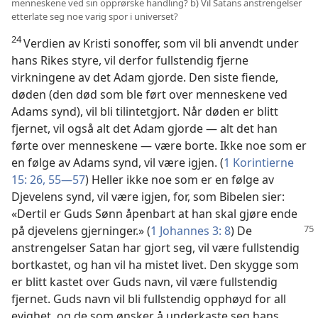
menneskene ved sin opprørske handling? b) Vil Satans anstrengelser
etterlate seg noe varig spor i universet?
24
Verdien av Kristi sonoffer, som vil bli anvendt under
hans Rikes styre, vil derfor fullstendig fjerne
virkningene av det Adam gjorde. Den siste fiende,
døden (den død som ble ført over menneskene ved
Adams synd), vil bli tilintetgjort. Når døden er blitt
fjernet, vil også alt det Adam gjorde — alt det han
førte over menneskene — være borte. Ikke noe som er
en følge av Adams synd, vil være igjen. (
1 Korintierne
15: 26,
55—57
) Heller ikke noe som er en følge av
Djevelens synd, vil være igjen, for, som Bibelen sier:
«Dertil er Guds Sønn åpenbart at han skal gjøre ende
på djevelens gjerninger.»
(
1 Johannes 3: 8
) De
anstrengelser Satan har gjort seg, vil være fullstendig
bortkastet, og han vil ha mistet livet. Den skygge som
er blitt kastet over Guds navn, vil være fullstendig
fjernet. Guds navn vil bli fullstendig opphøyd for all
evighet, og de som ønsker å underkaste seg hans