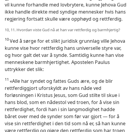
vil kunne forhandle med lovbrytere, kunne Jehova Gud
ikke handle direkte med syndige mennesker hvis hans
regjering fortsatt skulle være opphøyd og rettferdig.
10, 11. Hvordan viste Gud nå at han var rettferdig og barmhjertig?
10
Ved å sørge for et slikt juridisk grunnlag ville Jehova
kunne vise hvor rettferdig hans universelle styre var,
og hvor galt det var å synde. Samtidig kunne han vise
menneskene barmhjertighet. Apostelen Paulus
uttrykker det slik:
11
«Alle har syndet og fattes Guds ære, og de blir
rettferdiggjort uforskyldt av hans nåde ved
forløsningen i Kristus Jesus, som Gud stilte til skue i
hans blod, som en nådestol ved troen, for å vise sin
rettferdighet, fordi han i sin langmodighet hadde
båret over med de synder som før var gjort — for å
vise sin rettferdighet i den tid som nå er, så han kunne
være rettferdig og gjøre den rettferdig som har troen