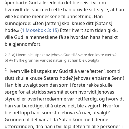
åpenbarte Gud allerede da det ble reist tvil om
hvorvidt det var med rette han utøvde sitt styre, at han
ville komme menneskene til unnsetning. Han
kunngjorde: «Den [ætten] skal knuse ditt [Satans]
hode.» (
1 Mosebok 3: 15
) Etter hvert som tiden gikk,
ville Gud la menneskene få se hvordan hans hensikt
ble gjennomført.
2, 3. a) Hvem ble utpekt av Jehova Gud til å være den lovte «ætt»?
b) Av hvilke grunner var det naturlig at han ble utvalgt?
2
Hvem ville bli utpekt av Gud til å være ’ætten’, som til
slutt skulle knuse Satans hode? Jehovas enbårne Sønn!
Han ble utvalgt som den som i første rekke skulle
sørge for at stridsspørsmålet om hvorvidt Jehovas
styre eller overherredømme var rettferdig, og hvorvidt
han var berettiget til å utøve det, ble avgjort. Hvorfor
ble nettopp han, som sto Jehova så nær, utvalgt?
Grunnen til det var at da Satan kom med denne
utfordringen, dro han i tvil lojaliteten til alle personer i