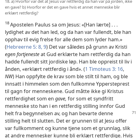
18. a) Hvorfor var det at Jesus var rettferdig da han var på jorden, ikke
en gave? b) Hvorfor er det en gave hvis et annet menneske blir
erklært rettferdig?
18
Apostelen Paulus sa om Jesus: «[Han lærte] . . .
lydighet av det han led, og da han var fullendt, ble han
opphav til evig frelse for alle dem som lyder ham.»
(
Hebreerne 5: 8, 9
) Det var således på grunn av Kristi
egen fortjeneste
at Gud erklærte ham rettferdig da han
hadde fullendt sitt jordiske løp. Han ble oppreist til liv i
ånden, «erklært rettferdig i ånd». (
1 Timoteus 3: 16
,
NW
) Han oppfylte de krav som ble stilt til ham, og ble
innsatt i himmelen som den fullkomne Yppersteprest
til gagn for menneskene. Gud måtte ikke gi Kristus
rettferdighet som en
gave,
for som et syndfritt
menneske sto han i en rettferdig stilling innfor Gud
helt fra begynnelsen
av, og han bevarte denne
stilling helt til slutten. Det er grunnen til at Jesu offer
var fullkomment og kunne tjene som et grunnlag, slik
at andre mennesker kunne bli erklært rettferdige. Hvis