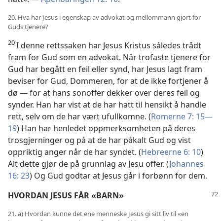
20. Hva har Jesus i egenskap av advokat og mellommann gjort for
Guds tjenere?
20
I denne rettssaken har Jesus Kristus således trådt
fram for Gud som en advokat. Når trofaste tjenere for
Gud har begått en feil eller synd, har Jesus lagt fram
beviser for Gud, Dommeren, for at de ikke fortjener å
dø — for at hans sonoffer dekker over deres feil og
synder. Han har vist at de har hatt til hensikt å handle
rett, selv om de har vært ufullkomne. (
Romerne 7: 15—
19
) Han har henledet oppmerksomheten på deres
trosgjerninger og på at de har påkalt Gud og vist
oppriktig anger når de har syndet. (
Hebreerne 6: 10
)
Alt dette gjør de på grunnlag av Jesu offer. (
Johannes
16: 23
) Og Gud godtar at Jesus går i forbønn for dem.
HVORDAN JESUS FÅR «BARN»
21. a) Hvordan kunne det ene menneske Jesus gi sitt liv til «en