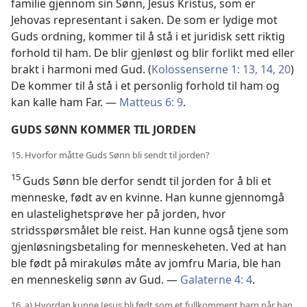
familie gjennom sin Sønn, Jesus Kristus, som er
Jehovas representant i saken. De som er lydige mot
Guds ordning, kommer til å stå i et juridisk sett riktig
forhold til ham. De blir gjenløst og blir forlikt med eller
brakt i harmoni med Gud. (
Kolossenserne 1: 13, 14,
20
)
De kommer til å stå i et personlig forhold til ham og
kan kalle ham Far. —
Matteus 6: 9
.
GUDS SØNN KOMMER TIL JORDEN
15. Hvorfor måtte Guds Sønn bli sendt til jorden?
15
Guds Sønn ble derfor sendt til jorden for å bli et
menneske, født av en kvinne. Han kunne gjennomgå
en ulastelighetsprøve her på jorden, hvor
stridsspørsmålet ble reist. Han kunne også tjene som
gjenløsningsbetaling for menneskeheten. Ved at han
ble født på mirakuløs måte av jomfru Maria, ble han
en menneskelig sønn av Gud. —
Galaterne 4: 4
.
16. a) Hvordan kunne Jesus bli født som et fullkomment barn når han