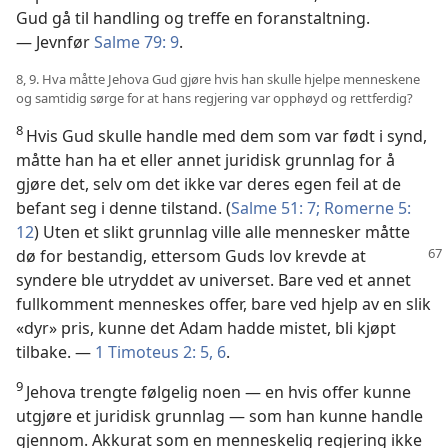
Gud gå til handling og treffe en foranstaltning.
— Jevnfør
Salme 79: 9
.
8, 9. Hva måtte Jehova Gud gjøre hvis han skulle hjelpe menneskene
og samtidig sørge for at hans regjering var opphøyd og rettferdig?
8
Hvis Gud skulle handle med dem som var født i synd,
måtte han ha et eller annet juridisk grunnlag for å
gjøre det, selv om det ikke var deres egen feil at de
befant seg i denne tilstand. (
Salme 51: 7;
Romerne 5:
12
) Uten et slikt grunnlag ville alle mennesker måtte
dø for bestandig,
ettersom Guds lov krevde at
syndere ble utryddet av universet. Bare ved et annet
fullkomment menneskes offer, bare ved hjelp av en slik
«dyr» pris, kunne det Adam hadde mistet, bli kjøpt
tilbake. —
1 Timoteus 2: 5, 6
.
9
Jehova trengte følgelig noen — en hvis offer kunne
utgjøre et juridisk grunnlag — som han kunne handle
gjennom. Akkurat som en menneskelig regjering ikke