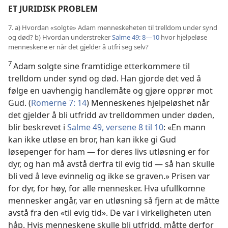
ET JURIDISK PROBLEM
7. a) Hvordan «solgte» Adam menneskeheten til trelldom under synd
og død? b) Hvordan understreker
Salme 49: 8—10
hvor hjelpeløse
menneskene er når det gjelder å utfri seg selv?
7
Adam solgte sine framtidige etterkommere til
trelldom under synd og død. Han gjorde det ved å
følge en uavhengig handlemåte og gjøre opprør mot
Gud. (
Romerne 7: 14
) Menneskenes hjelpeløshet når
det gjelder å bli utfridd av trelldommen under døden,
blir beskrevet i
Salme 49, versene 8 til 10
: «En mann
kan ikke utløse en bror, han kan ikke gi Gud
løsepenger for ham — for deres livs utløsning er for
dyr, og han må avstå derfra til evig tid — så han skulle
bli ved å leve evinnelig og ikke se graven.» Prisen var
for dyr, for høy, for alle mennesker. Hva ufullkomne
mennesker angår, var en utløsning så fjern at de måtte
avstå fra den «til evig tid». De var i virkeligheten uten
håp. Hvis menneskene skulle bli utfridd, måtte derfor