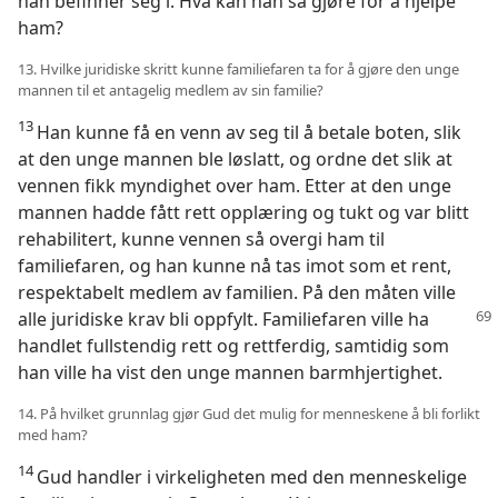
han befinner seg i. Hva kan han så gjøre for å hjelpe
ham?
13. Hvilke juridiske skritt kunne familiefaren ta for å gjøre den unge
mannen til et antagelig medlem av sin familie?
13
Han kunne få en venn av seg til å betale boten, slik
at den unge mannen ble løslatt, og ordne det slik at
vennen fikk myndighet over ham. Etter at den unge
mannen hadde fått rett opplæring og tukt og var blitt
rehabilitert, kunne vennen så overgi ham til
familiefaren, og han kunne nå tas imot som et rent,
respektabelt medlem av familien. På den måten ville
alle juridiske krav bli oppfylt.
Familiefaren ville ha
handlet fullstendig rett og rettferdig, samtidig som
han ville ha vist den unge mannen barmhjertighet.
14. På hvilket grunnlag gjør Gud det mulig for menneskene å bli forlikt
med ham?
14
Gud handler i virkeligheten med den menneskelige