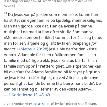
løsepenge for mange»? b) Hvorfor er han kjent som den «siste
Adam»?
21
Da Jesus var på jorden som menneske, kunne han
ha stiftet sin egen familie på kjødelig, menneskelig vis.
Men han gjorde ikke det. Han ga avkall på denne
mulighet i og med at han ofret sitt liv. Som han sa:
«Menneskesønnen [er ikke] kommet for å la seg tjene,
men for selv å tjene og gi sitt liv til en løsepenge
for
mange
.» (
Matteus 20: 28
) Jesus ble derfor den «siste
Adam». Adam ble far til en ufullkommen familie, en
familie med dårlige trekk. Jesus Kristus blir far til en
familie som oppnår rettferdighet. Enkeltpersoner kan
bli overført fra Adams familie og bli fornyet på grunn
av Jesu Kristi rettferdighet, og ved å ikle seg den nye
personlighet kan de komme til å bære ’hans bilde’. De
kan bli renset og bli sønner av den «siste Adam».
—
1 Korintierne 15: 45,
49
.
22. a) Hvordan viser
Esaias 53: 10
på hvilken måte Kristus får barn?