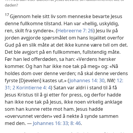
døden?
17
Gjennom hele sitt liv som menneske bevarte Jesus
denne fullkomne tilstand. Han var «hellig, uskyldig,
ren, skilt fra syndere». (
Hebreerne 7: 26
) Jesu liv på
jorden avgjorde spørsmålet om hans lojalitet overfor
Gud på en slik måte at det ikke kunne være tvil om det.
Det ble avgjort på en fullkommen, fullstendig måte.
Før han led offerdøden, sa han: «Verdens hersker
kommer. Og han har ikke noe tak på meg» og: «Nå
holdes dom over denne verden; nå skal denne verdens
fyrste [Djevelen] kastes ut.» (
Johannes 14: 30
,
NW;
12:
31;
2 Korintierne 4: 4
) Satan var aldri i stand til å få
Jesus Kristus til å gi etter for press, og derfor hadde
han ikke noe tak på Jesus, ikke noen virkelig anklage
som han kunne rette mot ham. Jesus hadde
«overvunnet verden» ved å nekte å synde sammen
med den. —
Johannes 16: 33;
8: 46
.