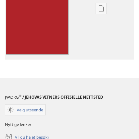
Nedlastingsalte
for
publikasjoner
Livet
har
en
mening
®
JW.ORG
/ JEHOVAS VITNERS OFFISIELLE NETTSTED
Velg utseende
Nyttige lenker
Vil du ha et besøk?