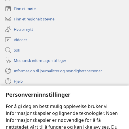
Finn et møte
(åpner
nytt
Finn et regionalt stevne
(åpner
vindu)
nytt
Hva er nytt
vindu)
Videoer
Søk
Medisinsk informasjon til leger
Informasjon til journalister og myndighetspersoner
Hjelp
Personverninnstillinger
Bidrag
(åpner
nytt
For å gi deg en best mulig opplevelse bruker vi
vindu)
Watchtower ONLINE LIBRARY™
informasjonskapsler og lignende teknologier. Noen
(åpner
informasjonskapsler er nødvendige for å få
nytt
®
JW Hub
vindu)
nettstedet vårt til å fungere og kan ikke avvises. Du
(åpner