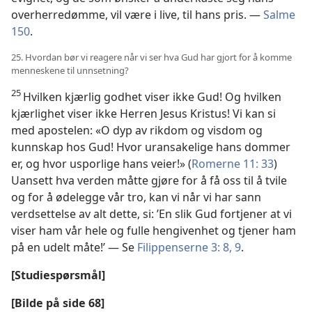
overherredømme, vil være i live, til hans pris. —
Salme
150
.
25. Hvordan bør vi reagere når vi ser hva Gud har gjort for å komme
menneskene til unnsetning?
25
Hvilken kjærlig godhet viser ikke Gud! Og hvilken
kjærlighet viser ikke Herren Jesus Kristus! Vi kan si
med apostelen: «O dyp av rikdom og visdom og
kunnskap hos Gud! Hvor uransakelige hans dommer
er, og hvor usporlige hans veier!» (
Romerne 11: 33
)
Uansett hva verden måtte gjøre for å få oss til å tvile
og for å ødelegge vår tro, kan vi når vi har sann
verdsettelse av alt dette, si: ’En slik Gud fortjener at vi
viser ham vår hele og fulle hengivenhet og tjener ham
på en udelt måte!’ — Se
Filippenserne 3: 8, 9
.
[Studiespørsmål]
[Bilde på side 68]