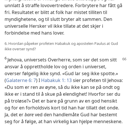
unnlatt å straffe lovovertredere. Forbrytere har fått gå
fri. Resultatet er blitt at folk har mistet tilliten til
myndighetene, og til slutt bryter alt sammen. Den
universelle Hersker vil ikke tillate at det skjer i
forbindelse med hans lover.
6. Hvordan påpeker profeten Habakuk og apostelen Paulus at Gud
ikke overser synd?
6
Jehova, universets Overherre, som ser det som sitt
ansvar å opprettholde lov og orden i universet,
overser følgelig ikke synd. «Gud lar seg ikke spotte.»
(
Galaterne 6: 7
) I
Habakuk 1: 13
sier profeten til Jehova:
«Du som er ren av øyne, så du ikke kan se på ondt og
ikke er i stand til å skue på elendighet! Hvorfor ser du
på troløse?» Det er bare på grunn av en god hensikt
og for en forholdsvis kort tid han har tillatt det onde.
Ja, det er
bare
ved den handlemåte Gud har bestemt
seg for å følge, at han virkelig kan hjelpe menneskene.