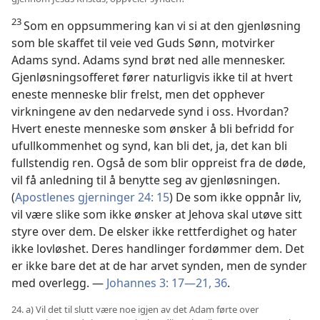
23
Som en oppsummering kan vi si at den gjenløsning
som ble skaffet til veie ved Guds Sønn, motvirker
Adams synd. Adams synd brøt ned alle mennesker.
Gjenløsningsofferet fører naturligvis ikke til at hvert
eneste menneske blir frelst, men det opphever
virkningene av den nedarvede synd i oss. Hvordan?
Hvert eneste menneske som ønsker å bli befridd for
ufullkommenhet og synd, kan bli det, ja, det kan bli
fullstendig ren. Også de som blir oppreist fra de døde,
vil få anledning til å benytte seg av gjenløsningen.
(
Apostlenes gjerninger 24: 15
) De som ikke oppnår liv,
vil være slike som ikke ønsker at Jehova skal utøve sitt
styre over dem. De elsker ikke rettferdighet og hater
ikke lovløshet. Deres handlinger fordømmer dem. Det
er ikke bare det at de har arvet synden, men de synder
med overlegg. —
Johannes 3: 17—21,
36
.
24. a) Vil det til slutt være noe igjen av det Adam førte over