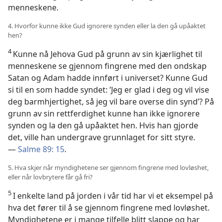
menneskene.
4. Hvorfor kunne ikke Gud ignorere synden eller la den gå upåaktet
hen?
4
Kunne nå Jehova Gud på grunn av sin kjærlighet til
menneskene se gjennom fingrene med den ondskap
Satan og Adam hadde innført i universet? Kunne Gud
si til en som hadde syndet: ’Jeg er glad i deg og vil vise
deg barmhjertighet, så jeg vil bare overse din synd’? På
grunn av sin rettferdighet kunne han ikke ignorere
synden og la den gå upåaktet hen. Hvis han gjorde
det, ville han undergrave grunnlaget for sitt styre.
—
Salme 89: 15
.
5. Hva skjer når myndighetene ser gjennom fingrene med lovløshet,
eller når lovbrytere får gå fri?
5
I enkelte land på jorden i vår tid har vi et eksempel på
hva det fører til å se gjennom fingrene med lovløshet.
Myndighetene er i mange tilfelle blitt slappe og har