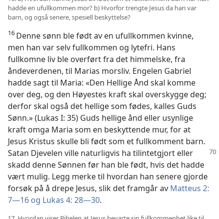
hadde en ufullkommen mor? b) Hvorfor trengte Jesus da han var
barn, og også senere, spesiell beskyttelse?
16
Denne sønn ble født av en ufullkommen kvinne,
men han var selv fullkommen og lytefri. Hans
fullkomne liv ble overført fra det himmelske, fra
åndeverdenen, til Marias morsliv. Engelen Gabriel
hadde sagt til Maria: «Den Hellige Ånd skal komme
over deg, og den Høyestes kraft skal overskygge deg;
derfor skal også det hellige som fødes, kalles Guds
Sønn.» (Lukas I: 35) Guds hellige ånd eller usynlige
kraft omga Maria som en beskyttende mur, for at
Jesus Kristus skulle bli født som et fullkomment barn.
Satan Djevelen ville naturligvis ha tilintetgjort
eller
skadd denne Sønnen før han ble født, hvis det hadde
vært mulig. Legg merke til hvordan han senere gjorde
forsøk på å drepe Jesus, slik det framgår av
Matteus 2:
7—16 og
Lukas 4: 28—30
.
17. Hvordan viser Bibelen at Jesus bevarte sin fullkommenhet like til