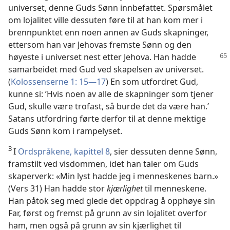
universet, denne Guds Sønn innbefattet. Spørsmålet
om lojalitet ville dessuten føre til at han kom mer i
brennpunktet enn noen annen av Guds skapninger,
ettersom han var Jehovas fremste Sønn og den
høyeste i universet nest etter Jehova. Han
hadde
samarbeidet med Gud ved skapelsen av universet.
(
Kolossenserne 1: 15—17
) En som utfordret Gud,
kunne si: ’Hvis noen av alle de skapninger som tjener
Gud, skulle være trofast, så burde det da være han.’
Satans utfordring førte derfor til at denne mektige
Guds Sønn kom i rampelyset.
3
I
Ordspråkene, kapittel 8
, sier dessuten denne Sønn,
framstilt ved visdommen, idet han taler om Guds
skaperverk: «Min lyst hadde jeg i menneskenes barn.»
(Vers 31) Han hadde stor
kjærlighet
til menneskene.
Han påtok seg med glede det oppdrag å opphøye sin
Far, først og fremst på grunn av sin lojalitet overfor
ham, men også på grunn av sin kjærlighet til