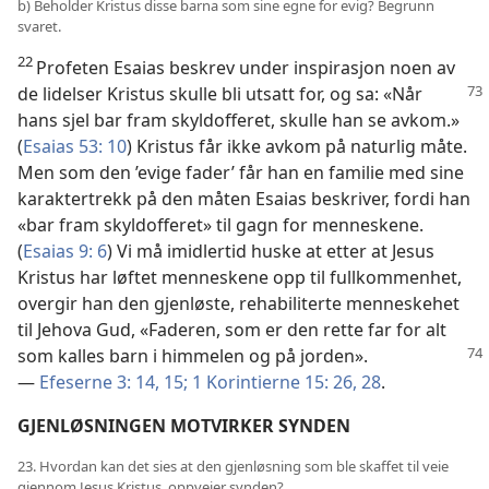
b) Beholder Kristus disse barna som sine egne for evig? Begrunn
svaret.
22
Profeten Esaias beskrev under inspirasjon noen av
de lidelser Kristus skulle bli utsatt for, og sa: «Når
hans sjel bar fram skyldofferet, skulle han se avkom.»
(
Esaias 53: 10
) Kristus får ikke avkom på naturlig måte.
Men som den ’evige fader’ får han en familie med sine
karaktertrekk på den måten Esaias beskriver, fordi han
«bar fram skyldofferet» til gagn for menneskene.
(
Esaias 9: 6
) Vi må imidlertid huske at etter at Jesus
Kristus har løftet menneskene opp til fullkommenhet,
overgir han den gjenløste, rehabiliterte menneskehet
til Jehova Gud, «Faderen, som er den rette far for alt
som kalles barn
i himmelen og på jorden».
—
Efeserne 3: 14, 15;
1 Korintierne 15: 26,
28
.
GJENLØSNINGEN MOTVIRKER SYNDEN
23. Hvordan kan det sies at den gjenløsning som ble skaffet til veie
gjennom Jesus Kristus, oppveier synden?