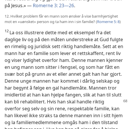
på Jesus.» —
Romerne 3: 23—26
.
12. Hvilket problem får en mann som ønsker å vise barmhjertighet
mot en «uønsket» person og ta ham inn i sin familie? (
Romerne 5: 8
)
12
La oss illustrere dette med et eksempel fra det
daglige liv og på den måten understreke at Gud fulgte
en rimelig og juridisk sett riktig handlemåte. Sett at en
mann har en familie som lever et rettskaffent, rent liv
og viser lydighet overfor ham. Denne mannen kjenner
en ung mann som sitter i fengsel, og som har fått en
svær bot på grunn av et eller annet galt han har gjort.
Denne unge mannen har kommet i dårlig selskap og
har begynt å følge en gal handlemåte. Mannen tror
imidlertid at han kan hjelpe fangen, slik at han til slutt
kan bli rehabilitert.
Hvis han skal handle riktig
overfor seg selv og sin rene, respektable familie, kan
han likevel ikke straks ta denne mannen inn i sitt hjem
og la familiemedlemmene omgås ham i den tilstand