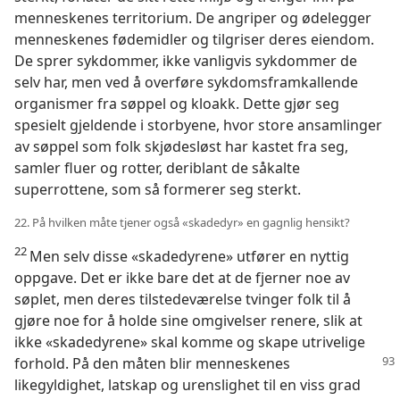
menneskenes territorium. De angriper og ødelegger
menneskenes fødemidler og tilgriser deres eiendom.
De sprer sykdommer, ikke vanligvis sykdommer de
selv har, men ved å overføre sykdomsframkallende
organismer fra søppel og kloakk. Dette gjør seg
spesielt gjeldende i storbyene, hvor store ansamlinger
av søppel som folk skjødesløst har kastet fra seg,
samler fluer og rotter, deriblant de såkalte
superrottene, som så formerer seg sterkt.
22. På hvilken måte tjener også «skadedyr» en gagnlig hensikt?
22
Men selv disse «skadedyrene» utfører en nyttig
oppgave. Det er ikke bare det at de fjerner noe av
søplet, men deres tilstedeværelse tvinger folk til å
gjøre noe for å holde sine omgivelser renere, slik at
ikke «skadedyrene» skal komme og skape utrivelige
forhold. På den
måten blir menneskenes
likegyldighet, latskap og urenslighet til en viss grad