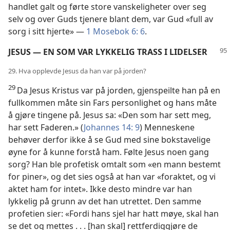
handlet galt og førte store vanskeligheter over seg
selv og over Guds tjenere blant dem, var Gud «full av
sorg i sitt hjerte» —
1 Mosebok 6: 6
.
JESUS — EN SOM VAR LYKKELIG TRASS I LIDELSER
29. Hva opplevde Jesus da han var på jorden?
29
Da Jesus Kristus var på jorden, gjenspeilte han på en
fullkommen måte sin Fars personlighet og hans måte
å gjøre tingene på. Jesus sa: «Den som har sett meg,
har sett Faderen.» (
Johannes 14: 9
) Menneskene
behøver derfor ikke å se Gud med sine bokstavelige
øyne for å kunne forstå ham. Følte Jesus noen gang
sorg? Han ble profetisk omtalt som «en mann bestemt
for piner», og det sies også at han var «foraktet, og vi
aktet ham for intet». Ikke desto mindre var han
lykkelig på grunn av det han utrettet. Den samme
profetien sier: «Fordi hans sjel har hatt møye, skal han
se det og mettes . . . [han skal] rettferdiggjøre de