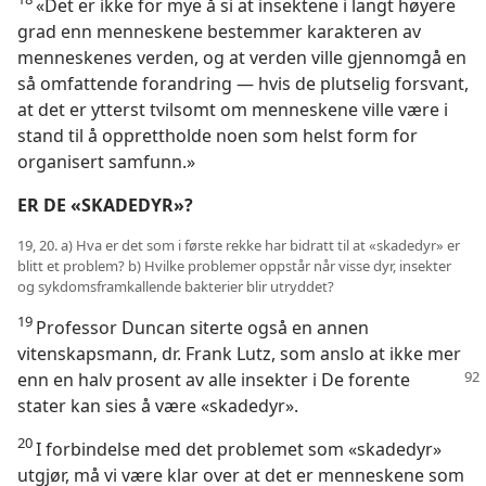
«Det er ikke for mye å si at insektene i langt høyere
grad enn menneskene bestemmer karakteren av
menneskenes verden, og at verden ville gjennomgå en
så omfattende forandring — hvis de plutselig forsvant,
at det er ytterst tvilsomt om menneskene ville være i
stand til å opprettholde noen som helst form for
organisert samfunn.»
ER DE «SKADEDYR»?
19, 20. a) Hva er det som i første rekke har bidratt til at «skadedyr» er
blitt et problem? b) Hvilke problemer oppstår når visse dyr, insekter
og sykdomsframkallende bakterier blir utryddet?
19
Professor Duncan siterte også en annen
vitenskapsmann, dr. Frank Lutz, som anslo at ikke mer
enn en
halv prosent av alle insekter i De forente
stater kan sies å være «skadedyr».
20
I forbindelse med det problemet som «skadedyr»
utgjør, må vi være klar over at det er menneskene som