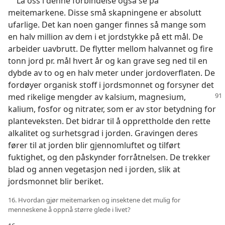
La oss i denne forbindelse også se på
meitemarkene. Disse små skapningene er absolutt
ufarlige. Det kan noen ganger finnes så mange som
en halv million av dem i et jordstykke på ett mål. De
arbeider uavbrutt. De flytter mellom halvannet og fire
tonn jord pr. mål hvert år og kan grave seg ned til en
dybde av to og en halv meter under jordoverflaten. De
fordøyer organisk stoff i jordsmonnet og forsyner det
med rikelige mengder av
kalsium, magnesium,
kalium, fosfor og nitrater, som er av stor betydning for
planteveksten. Det bidrar til å opprettholde den rette
alkalitet og surhetsgrad i jorden. Gravingen deres
fører til at jorden blir gjennomluftet og tilført
fuktighet, og den påskynder forråtnelsen. De trekker
blad og annen vegetasjon ned i jorden, slik at
jordsmonnet blir beriket.
16. Hvordan gjør meitemarken og insektene det mulig for
menneskene å oppnå større glede i livet?