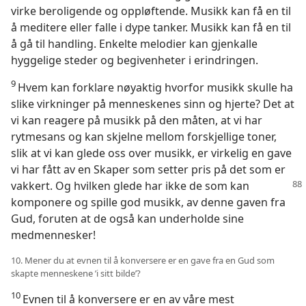
virke beroligende og oppløftende. Musikk kan få en til
å meditere eller falle i dype tanker. Musikk kan få en til
å gå til handling. Enkelte melodier kan gjenkalle
hyggelige steder og begivenheter i erindringen.
9
Hvem kan forklare nøyaktig hvorfor musikk skulle ha
slike virkninger på menneskenes sinn og hjerte? Det at
vi kan reagere på musikk på den måten, at vi har
rytmesans og kan skjelne mellom forskjellige toner,
slik at vi kan glede oss over musikk, er virkelig en gave
vi har fått av en Skaper som setter pris på det som er
vakkert.
Og hvilken glede har ikke de som kan
komponere og spille god musikk, av denne gaven fra
Gud, foruten at de også kan underholde sine
medmennesker!
10. Mener du at evnen til å konversere er en gave fra en Gud som
skapte menneskene ’i sitt bilde’?
10
Evnen til å konversere er en av våre mest