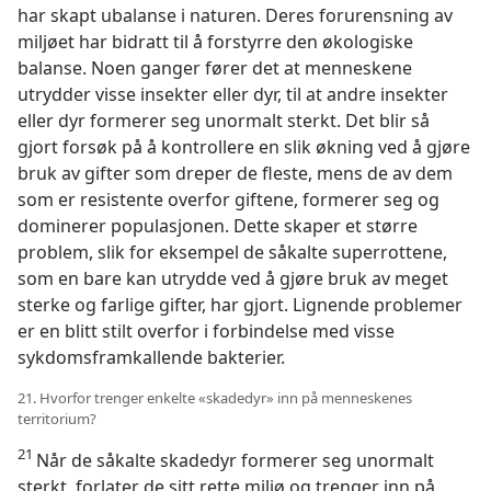
har skapt ubalanse i naturen. Deres forurensning av
miljøet har bidratt til å forstyrre den økologiske
balanse. Noen ganger fører det at menneskene
utrydder visse insekter eller dyr, til at andre insekter
eller dyr formerer seg unormalt sterkt. Det blir så
gjort forsøk på å kontrollere en slik økning ved å gjøre
bruk av gifter som dreper de fleste, mens de av dem
som er resistente overfor giftene, formerer seg og
dominerer populasjonen. Dette skaper et større
problem, slik for eksempel de såkalte superrottene,
som en bare kan utrydde ved å gjøre bruk av meget
sterke og farlige gifter, har gjort. Lignende problemer
er en blitt stilt overfor i forbindelse med visse
sykdomsframkallende bakterier.
21. Hvorfor trenger enkelte «skadedyr» inn på menneskenes
territorium?
21
Når de såkalte skadedyr formerer seg unormalt
sterkt, forlater de sitt rette miljø og trenger inn på