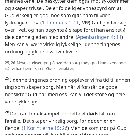
menneskene. De beskytter dem også mot sykdommer
og skaper trivsel. De er følgelig et vitnesbyrd om at
Gud virkelig er god, noe som gjør ham til «den
lykkelige Gud». (
1 Timoteus 1: 11
,
NW
) Gud gleder seg
over livet, og han begynte å skape fordi han ønsket å
dele denne gleden med andre. (
Åpenbaringen 4: 11
)
Men kan vi være virkelig lykkelige i denne tingenes
ordning og glede oss over livet?
25, 26. Nevn et eksempel på hvordan sorg i høy grad kan overvinnes
når vi har kjennskap til Guds hensikter.
25
I denne tingenes ordning opplever vi fra tid til annen
ting som skaper sorg. Men når vi forstår de gode
hensikter Gud har med oss, kan vi i det store og hele
være lykkelige.
26
Det kan for eksempel inntreffe et dødsfall i en
familie. Det skaper virkelig sorg, for døden er en
fiende. (
1 Korintierne 15: 26
) Men de som tror på Gud