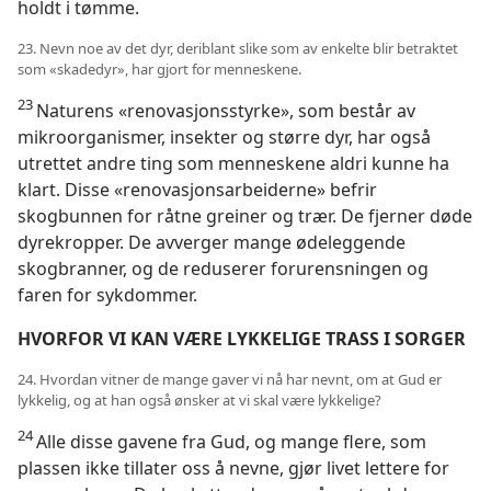
holdt i tømme.
23. Nevn noe av det dyr, deriblant slike som av enkelte blir betraktet
som «skadedyr», har gjort for menneskene.
23
Naturens «renovasjonsstyrke», som består av
mikroorganismer, insekter og større dyr, har også
utrettet andre ting som menneskene aldri kunne ha
klart. Disse «renovasjonsarbeiderne» befrir
skogbunnen for råtne greiner og trær. De fjerner døde
dyrekropper. De avverger mange ødeleggende
skogbranner, og de reduserer forurensningen og
faren for sykdommer.
HVORFOR VI KAN VÆRE LYKKELIGE TRASS I SORGER
24. Hvordan vitner de mange gaver vi nå har nevnt, om at Gud er
lykkelig, og at han også ønsker at vi skal være lykkelige?
24
Alle disse gavene fra Gud, og mange flere, som
plassen ikke tillater oss å nevne, gjør livet lettere for