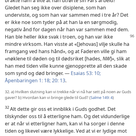
brakte ham å vite at han utførte sin Fars arbeid?
Gledet han seg ikke over disiplene, som han
underviste, og som han var sammen med i tre år? Det
er ikke noe som tyder på at han la en sørgmodig,
negativ ånd for dagen når han var sammen med dem.
Han ble heller ikke svak
i troen, og han var ikke
mindre virksom. Han visste at «[Jehovas] vilje skulle ha
framgang ved hans hånd», og at Faderen ville gi ham
«nøklene til døden og til dødsriket [hades,
NW
]», slik at
han med tiden ville kunne gjenopprette all den skade
som synd og død bringer. —
Esaias 53: 10;
Åpenbaringen 1: 18;
20: 13
.
32. a) Hvilken slutning kan vi trekke når vi nå har sett på noen av Guds
gaver? b) Hvordan kan vi bringe glede til Gud? (
Salme 149: 4
)
32
Alt dette gir oss et innblikk i Guds godhet. Det
tilskynder oss til å etterligne ham. Og det vidunderlige
er at når vi etterligner ham, kan vi ha sorger i denne
tiden og likevel være lykkelige. Ved at vi er lydige mot