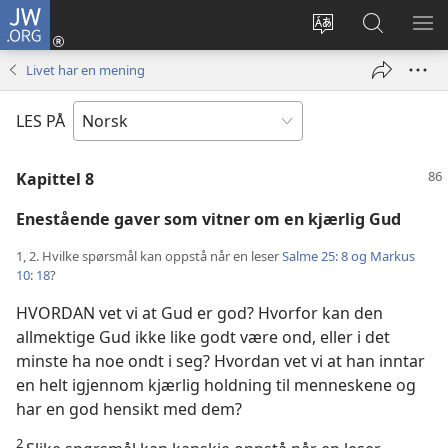
JW.ORG
Logg
inn
Endre
Søk
VIS
(åpner
språk
på
ME
Livet har en mening
nytt
JW.ORG
vindu)
LES PÅ
Kapittel 8
Enestående gaver som vitner om en kjærlig Gud
1, 2. Hvilke spørsmål kan oppstå når en leser
Salme 25: 8 og
Markus
10: 18
?
HVORDAN vet vi at Gud er god? Hvorfor kan den
allmektige Gud ikke like godt være ond, eller i det
minste ha noe ondt i seg? Hvordan vet vi at han inntar
en helt igjennom kjærlig holdning til menneskene og
har en god hensikt med dem?
2