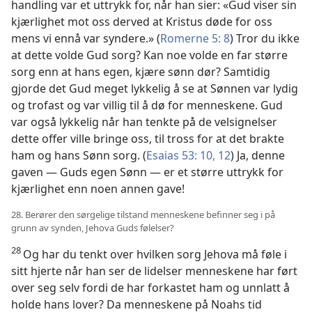
handling var et uttrykk for, når han sier: «Gud viser sin
kjærlighet mot oss derved at Kristus døde for oss
mens vi ennå var syndere.» (
Romerne 5: 8
) Tror du ikke
at dette volde Gud sorg? Kan noe volde en far større
sorg enn at hans egen, kjære sønn dør? Samtidig
gjorde det Gud meget lykkelig å se at Sønnen var lydig
og trofast og var villig til å dø for menneskene. Gud
var også lykkelig når han tenkte på de velsignelser
dette offer ville bringe oss, til tross for at det brakte
ham og hans Sønn sorg. (
Esaias 53: 10,
12
) Ja, denne
gaven — Guds egen Sønn — er et større uttrykk for
kjærlighet enn noen annen gave!
28. Berører den sørgelige tilstand menneskene befinner seg i på
grunn av synden, Jehova Guds følelser?
28
Og har du tenkt over hvilken sorg Jehova må føle i
sitt hjerte når han ser de lidelser menneskene har ført
over seg selv fordi de har forkastet ham og unnlatt å
holde hans lover? Da menneskene på Noahs tid