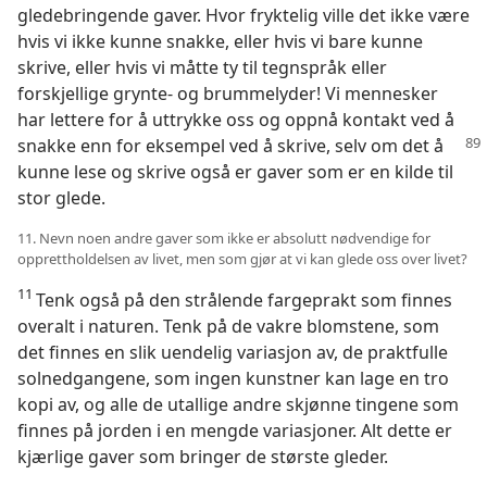
gledebringende gaver. Hvor fryktelig ville det ikke være
hvis vi ikke kunne snakke, eller hvis vi bare kunne
skrive, eller hvis vi måtte ty til tegnspråk eller
forskjellige grynte- og brummelyder! Vi mennesker
har lettere for å uttrykke oss og oppnå kontakt ved å
snakke enn for eksempel
ved å skrive, selv om det å
kunne lese og skrive også er gaver som er en kilde til
stor glede.
11. Nevn noen andre gaver som ikke er absolutt nødvendige for
opprettholdelsen av livet, men som gjør at vi kan glede oss over livet?
11
Tenk også på den strålende fargeprakt som finnes
overalt i naturen. Tenk på de vakre blomstene, som
det finnes en slik uendelig variasjon av, de praktfulle
solnedgangene, som ingen kunstner kan lage en tro
kopi av, og alle de utallige andre skjønne tingene som
finnes på jorden i en mengde variasjoner. Alt dette er
kjærlige gaver som bringer de største gleder.