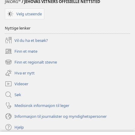
®
JW.ORG
/ JEHOVAS VITNERS OFFISIELLE NETTSTED
Velg utseende
Nyttige lenker
Vil du ha et besøk?
Finn et møte
(åpner
nytt
Finn et regionalt stevne
(åpner
vindu)
nytt
Hva er nytt
vindu)
Videoer
Søk
Medisinsk informasjon til leger
Informasjon til journalister og myndighetspersoner
Hjelp