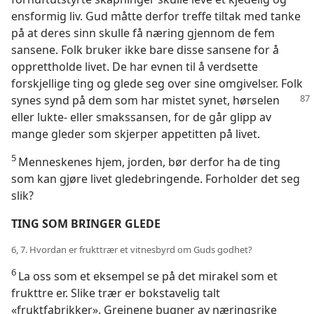
ensformig liv. Gud måtte derfor treffe tiltak med tanke
på at deres sinn skulle få næring gjennom de fem
sansene. Folk bruker ikke bare disse sansene for å
opprettholde livet. De har evnen til å verdsette
forskjellige ting og glede seg over sine omgivelser. Folk
synes synd på dem som har mistet
synet, hørselen
eller lukte- eller smakssansen, for de går glipp av
mange gleder som skjerper appetitten på livet.
5
Menneskenes hjem, jorden, bør derfor ha de ting
som kan gjøre livet gledebringende. Forholder det seg
slik?
TING SOM BRINGER GLEDE
6, 7. Hvordan er frukttrær et vitnesbyrd om Guds godhet?
6
La oss som et eksempel se på det mirakel som et
frukttre er. Slike trær er bokstavelig talt
«fruktfabrikker». Greinene bugner av næringsrike