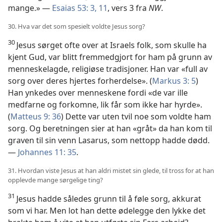
mange.» —
Esaias 53: 3,
11
, vers 3 fra
NW
.
30. Hva var det som spesielt voldte Jesus sorg?
30
Jesus sørget ofte over at Israels folk, som skulle ha
kjent Gud, var blitt fremmedgjort for ham på grunn av
menneskelagde, religiøse tradisjoner. Han var «full av
sorg over deres hjertes forherdelse». (
Markus 3: 5
)
Han ynkedes over menneskene fordi «de var ille
medfarne og forkomne, lik får som ikke har hyrde».
(
Matteus 9: 36
) Dette var uten tvil noe som voldte ham
sorg. Og beretningen sier at han «gråt» da han kom til
graven til sin venn Lasarus, som nettopp hadde dødd.
—
Johannes 11: 35
.
31. Hvordan viste Jesus at han aldri mistet sin glede, til tross for at han
opplevde mange sørgelige ting?
31
Jesus hadde således grunn til å føle sorg, akkurat
som vi har. Men lot han dette ødelegge den lykke det