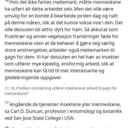
16
Hvis det ikke fantes meitemark, måtte menneskene
ha utført alt dette arbeidet selv. Men det ville være
umulig for en bonde å bearbeide jorden dag og natt
på denne måten, slik at det kunne vokse noe i den. Det
ville dessuten bli altfor dyrt for ham. Så akkurat som
frukttrær og annen vegetasjon frambringer føde for
menneskene uten at de behøver å gjøre seg særlig
store anstrengelser, arbeider også meitemarken til
gagn for dem. Vi har dessuten en hel hær av insekter
som utfører mye kjedelig, ensformig arbeid, slik at
menneskene kan få tid til mer interessante og
gledebringende oppgaver.
17, 18. I hvilken utstrekning utfører insektene et arbeid til gagn for
menneskene?
17
Angående de tjenester insektene yter menneskene,
sa Carl D. Duncan, professor i entomologi og botanikk
ved San Jose State College i USA:
18