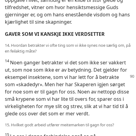
oppgave i livet, samtidig er en kilde til stor glede og
tilfredshet, vitner om hvor hensiktsmessige Guds
gjerninger er, og om hans enestående visdom og hans
kjærlighet til sine skapninger.
GAVER SOM VI KANSKJE IKKE VERDSETTER
14. Hvordan betrakter vi ofte ting som vi ikke synes noe særlig om, på
en feilaktig måte?
14
Noen ganger betrakter vi det som ikke ser vakkert
ut, som noe som ikke er av betydning. Det gjelder for
eksempel insektene, som vi har lett for å betrakte
som «skadedyr». Men her har Skaperen igjen sørget
for noe som er til gagn for oss. Noen av nettopp disse
små krypene som vi har lite til overs for, sparer oss i
virkeligheten for mye slit og strev, slik at vi har tid til å
glede oss over det som er mer verdt.
15. Hvilket godt arbeid utfører meitemarken til gagn for oss?
15