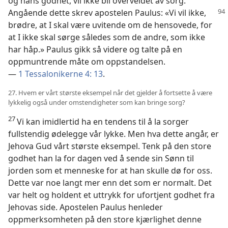
og hans godhet, vil ikke bli overveldet av sorg.
Angående dette
skrev apostelen Paulus: «Vi vil ikke,
brødre, at I skal være uvitende om de hensovede, for
at I ikke skal sørge således som de andre, som ikke
har håp.» Paulus gikk så videre og talte på en
oppmuntrende måte om oppstandelsen.
—
1 Tessalonikerne 4: 13
.
27. Hvem er vårt største eksempel når det gjelder å fortsette å være
lykkelig også under omstendigheter som kan bringe sorg?
27
Vi kan imidlertid ha en tendens til å la sorger
fullstendig ødelegge vår lykke. Men hva dette angår, er
Jehova Gud vårt største eksempel. Tenk på den store
godhet han la for dagen ved å sende sin Sønn til
jorden som et menneske for at han skulle dø for oss.
Dette var noe langt mer enn det som er normalt. Det
var helt og holdent et uttrykk for ufortjent godhet fra
Jehovas side. Apostelen Paulus henleder
oppmerksomheten på den store kjærlighet denne