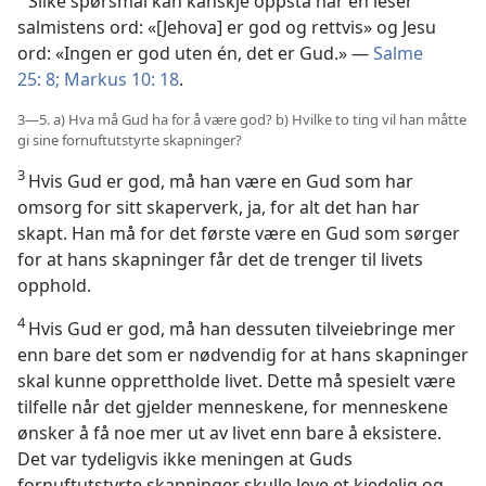
Slike spørsmål kan kanskje oppstå når en leser
salmistens ord: «[Jehova] er god og rettvis» og Jesu
ord: «Ingen er god uten én, det er Gud.» —
Salme
25: 8;
Markus 10: 18
.
3—5. a) Hva må Gud ha for å være god? b) Hvilke to ting vil han måtte
gi sine fornuftutstyrte skapninger?
3
Hvis Gud er god, må han være en Gud som har
omsorg for sitt skaperverk, ja, for alt det han har
skapt. Han må for det første være en Gud som sørger
for at hans skapninger får det de trenger til livets
opphold.
4
Hvis Gud er god, må han dessuten tilveiebringe mer
enn bare det som er nødvendig for at hans skapninger
skal kunne opprettholde livet. Dette må spesielt være
tilfelle når det gjelder menneskene, for menneskene
ønsker å få noe mer ut av livet enn bare å eksistere.
Det var tydeligvis ikke meningen at Guds
fornuftutstyrte skapninger skulle leve et kjedelig og