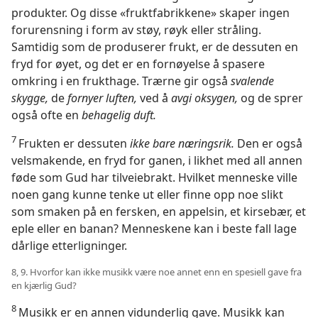
produkter. Og disse «fruktfabrikkene» skaper ingen
forurensning i form av støy, røyk eller stråling.
Samtidig som de produserer frukt, er de dessuten en
fryd for øyet, og det er en fornøyelse å spasere
omkring i en frukthage. Trærne gir også
svalende
skygge,
de
fornyer luften,
ved å
avgi oksygen,
og de sprer
også ofte en
behagelig duft.
7
Frukten er dessuten
ikke bare næringsrik.
Den er også
velsmakende, en fryd for ganen, i likhet med all annen
føde som Gud har tilveiebrakt. Hvilket menneske ville
noen gang kunne tenke ut eller finne opp noe slikt
som smaken på en fersken, en appelsin, et kirsebær, et
eple eller en banan? Menneskene kan i beste fall lage
dårlige etterligninger.
8, 9. Hvorfor kan ikke musikk være noe annet enn en spesiell gave fra
en kjærlig Gud?
8
Musikk er en annen vidunderlig gave. Musikk kan