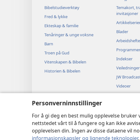
Bibelstudieverktøy
Temakort, tr
invitasjoner
Fred & lykke
Artikkelserie
Ekteskap & familie
Blader
Tenåringer & unge voksne
Arbeidshefte
Barn
Programme
Troen på Gud
Indekser
Vitenskapen & Bibelen
Veiledninger
Historien & Bibelen
JW Broadcas
Videoer
Musikk
Personverninnstillinger
Hørespill
Dramatiserte
For å gi deg en best mulig opplevelse bruker
nettstedet vårt til å fungere og kan ikke avvi
opplevelsen din. Ingen av disse dataene vil noe
informasjonskapsler og lignende teknologier