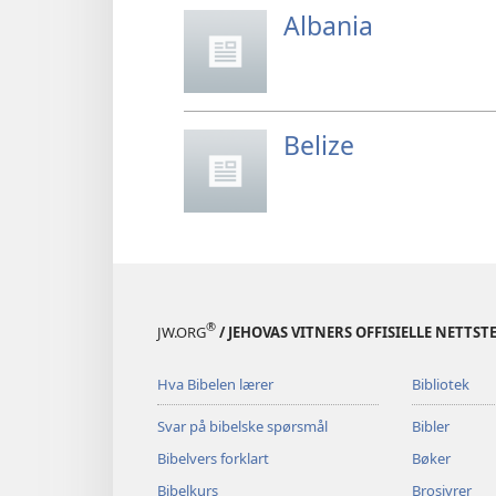
Albania
Belize
®
JW.ORG
/ JEHOVAS VITNERS OFFISIELLE NETTST
Hva Bibelen lærer
Bibliotek
Svar på bibelske spørsmål
Bibler
Bibelvers forklart
Bøker
Bibelkurs
Brosjyrer