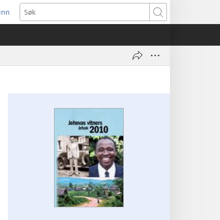
inn
ner
Søk
t
du)