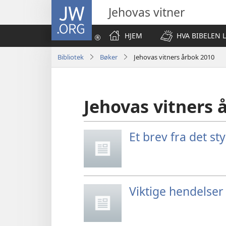
JW.ORG
Jehovas vitner
HJEM
HVA BIBELEN 
Bibliotek
Bøker
Jehovas vitners årbok 2010
Jehovas vitners 
Et brev fra det st
Viktige hendelser 