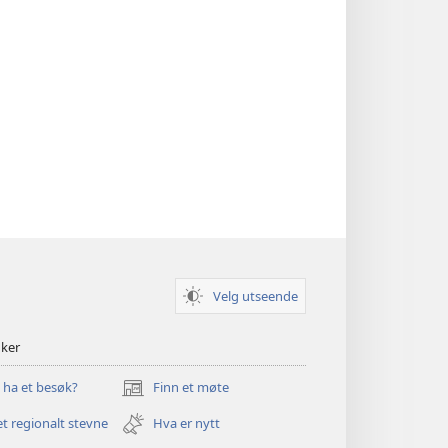
Velg utseende
nker
u ha et besøk?
Finn et møte
(åpner
nytt
et regionalt stevne
Hva er nytt
vindu)