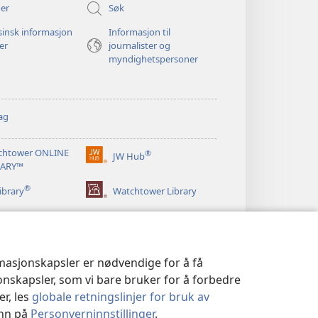
er
Søk
insk informasjon
Informasjon til
ger
journalister og
myndighetspersoner
ag
chtower ONLINE
®
JW Hub
(åpner
RARY™
nytt
®
vindu)
ibrary
Watchtower Library
rmasjonskapsler er nødvendige for å få
jonskapsler, som vi bare bruker for å forbedre
er, les
globale retningslinjer for bruk av
inn på
Personverninnstillinger
.