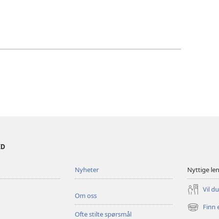
ED
Nyheter
Nyttige le
Vil d
Om oss
Finn 
(åpner
Ofte stilte spørsmål