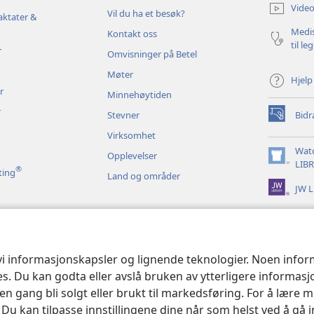
nytt
Video
Vil du ha et besøk?
vindu)
aktater &
Medis
Kontakt oss
til le
r
Omvisninger på Betel
Møter
Hjelp
r
Minnehøytiden
r
Stevner
Bidr
(åpner
nytt
Virksomhet
vindu)
Wat
Opplevelser
(åpner
LIB
®
ting
Land og områder
nytt
JW L
vindu)
 bibelopplesninger
 vi informasjonskapsler og lignende teknologier. Noen info
ses. Du kan godta eller avslå bruken av ytterligere informas
n gang bli solgt eller brukt til markedsføring. For å lære m
. Du kan tilpasse innstillingene dine når som helst ved å gå 