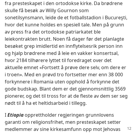
fra presteskapet i den ortodokse kirke. Da brødrene
skulle få besøk av Willy Gournon som
sonetilsynsmann, leide de et fotballstadion i Bucureşti,
hvor det kunne holdes en spesiell tale. Men på grunn
av press fra det ortodokse patriarkatet ble
leiekontrakten brutt. Noen få dager før det planlagte
besøket grep imidlertid en innflytelsesrik person inn
og hjalp brødrene med å leie en vakker konsertsal,
hvor 2184 tilhørere lyttet til foredraget over det
aktuelle emnet «Fortsett å prøve dere selv, om dere er
i troen». Med en prøvd tro fortsetter mer enn 38 000
forkynnere i Romania uten opphold å forkynne det
gode budskap. Blant dem er det gjennomsnittlig 3569
pionerer, og det til tross for at de fleste av dem ser seg
nødt til å ha et heltidsarbeid i tillegg.
I
Etiopia
opprettholder regjeringen grunnlovens
garanti om religionsfrihet, men presteskapet setter
medlemmer av
sine kirkesamfunn opp mot Jehovas