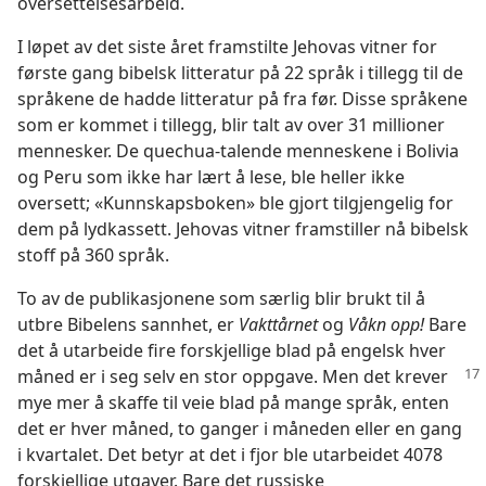
oversettelsesarbeid.
I løpet av det siste året framstilte Jehovas vitner for
første gang bibelsk litteratur på 22 språk i tillegg til de
språkene de hadde litteratur på fra før. Disse språkene
som er kommet i tillegg, blir talt av over 31 millioner
mennesker. De quechua-talende menneskene i Bolivia
og Peru som ikke har lært å lese, ble heller ikke
oversett; «Kunnskapsboken» ble gjort tilgjengelig for
dem på lydkassett. Jehovas vitner framstiller nå bibelsk
stoff på 360 språk.
To av de publikasjonene som særlig blir brukt til å
utbre Bibelens sannhet, er
Vakttårnet
og
Våkn opp!
Bare
det å utarbeide fire forskjellige blad på engelsk hver
måned er i seg selv
en stor oppgave. Men det krever
mye mer å skaffe til veie blad på mange språk, enten
det er hver måned, to ganger i måneden eller en gang
i kvartalet. Det betyr at det i fjor ble utarbeidet 4078
forskjellige utgaver. Bare det russiske