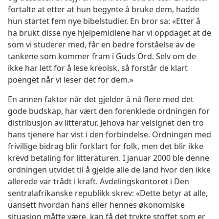
fortalte at etter at hun begynte å bruke dem, hadde
hun startet fem nye bibelstudier. En bror sa: «Etter å
ha brukt disse nye hjelpemidlene har vi oppdaget at de
som vi studerer med, får en bedre forståelse av de
tankene som kommer fram i Guds Ord. Selv om de
ikke har lett for å lese kreolsk, så forstår de klart
poenget når vi leser det for dem.»
En annen faktor når det gjelder å nå flere med det
gode budskap, har vært den forenklede ordningen for
distribusjon av litteratur. Jehova har velsignet den tro
hans tjenere har vist i den forbindelse. Ordningen med
frivillige bidrag blir forklart for folk, men det blir ikke
krevd betaling for litteraturen. I januar 2000 ble denne
ordningen utvidet til å gjelde alle de land hvor den ikke
allerede var trådt i kraft. Avdelingskontoret i Den
sentralafrikanske republikk skrev: «Dette betyr at alle,
uansett hvordan hans eller hennes økonomiske
situasjon måtte være, kan få det trykte stoffet som er