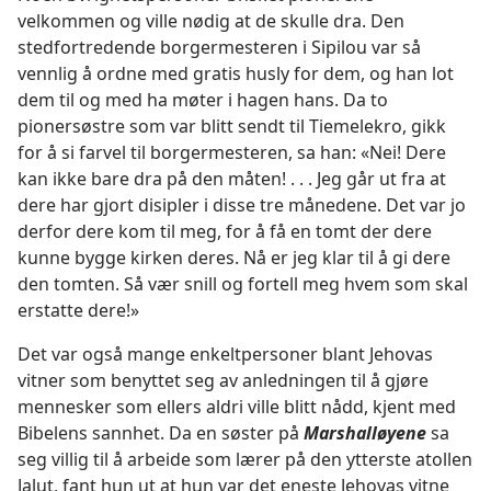
velkommen og ville nødig at de skulle dra. Den
stedfortredende borgermesteren i Sipilou var så
vennlig å ordne med gratis husly for dem, og han lot
dem til og med ha møter i hagen hans. Da to
pionersøstre som var blitt sendt til Tiemelekro, gikk
for å si farvel til borgermesteren, sa han: «Nei! Dere
kan ikke bare dra på den måten! . . . Jeg går ut fra at
dere har gjort disipler i disse tre månedene. Det var jo
derfor dere kom til meg, for å få en tomt der dere
kunne bygge kirken deres. Nå er jeg klar til å gi dere
den tomten. Så vær snill og fortell meg hvem som skal
erstatte dere!»
Det var også mange enkeltpersoner blant Jehovas
vitner som benyttet seg av anledningen til å gjøre
mennesker som ellers aldri ville blitt nådd, kjent med
Bibelens sannhet. Da en søster på
Marshalløyene
sa
seg villig til å arbeide som lærer på den ytterste atollen
Jalut, fant hun ut at hun var det eneste Jehovas vitne