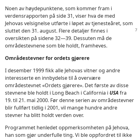
Noen av høydepunktene, som kommer fram i
verdensrapporten på side 31, viser hva de med
Jehovas velsignelse utførte i løpet av tjenesteåret, som
sluttet den 31. august. Flere
detaljer finnes i
oversikten på sidene 32—39. Dessuten må de
områdestevnene som ble holdt, framheves.
Områdestevner for ordets gjørere
I desember 1999 fikk alle Jehovas vitner og andre
interesserte en innbydelse til å overvære
områdestevnet «Ordets gjørere». Det første av disse
stevnene ble holdt i Long Beach i California i
USA
fra
19. til 21. mai 2000. Før denne serien av områdestevner
blir fullført tidlig i 2001, vil mange hundre andre
stevner ha blitt holdt verden over.
Programmet henledet oppmerksomheten på Jehova,
han som gjør underfulle ting. Vi ble oppfordret til ikke