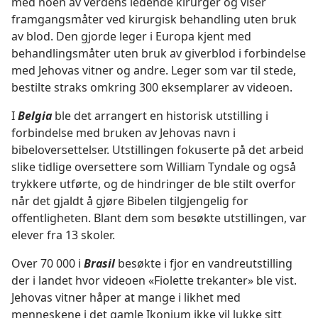
med noen av verdens ledende kirurger og viser
framgangsmåter ved kirurgisk behandling uten bruk
av blod. Den gjorde leger i Europa kjent med
behandlingsmåter uten bruk av giverblod i forbindelse
med Jehovas vitner og andre. Leger som var til stede,
bestilte straks omkring 300 eksemplarer av videoen.
I
Belgia
ble det arrangert en historisk utstilling i
forbindelse med bruken av Jehovas navn i
bibeloversettelser. Utstillingen fokuserte på det arbeid
slike tidlige oversettere som William Tyndale og også
trykkere utførte, og de hindringer de ble stilt overfor
når det gjaldt å gjøre Bibelen tilgjengelig for
offentligheten. Blant dem som besøkte utstillingen, var
elever fra 13 skoler.
Over 70 000 i
Brasil
besøkte i fjor en vandreutstilling
der i landet hvor videoen «Fiolette trekanter» ble vist.
Jehovas vitner håper at mange i likhet med
menneskene i det gamle Ikonium ikke vil lukke sitt