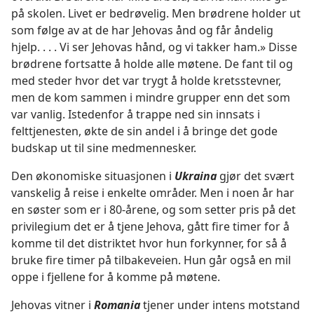
på skolen. Livet er bedrøvelig. Men brødrene holder ut
som følge av at de har Jehovas ånd og får åndelig
hjelp. . . . Vi ser Jehovas hånd, og vi takker ham.» Disse
brødrene fortsatte å holde alle møtene. De fant til og
med steder hvor det var trygt å holde kretsstevner,
men de kom sammen i mindre grupper enn det som
var vanlig. Istedenfor å trappe ned sin innsats i
felttjenesten, økte de sin andel i å bringe det gode
budskap ut til sine medmennesker.
Den økonomiske situasjonen i
Ukraina
gjør det svært
vanskelig å reise i enkelte områder. Men i noen år har
en søster som er i 80-årene, og som setter pris på det
privilegium det er å tjene Jehova, gått fire timer for å
komme til det distriktet hvor hun forkynner, for så å
bruke fire timer på tilbakeveien. Hun går også en mil
oppe i fjellene for å komme på møtene.
Jehovas vitner i
Romania
tjener under intens motstand