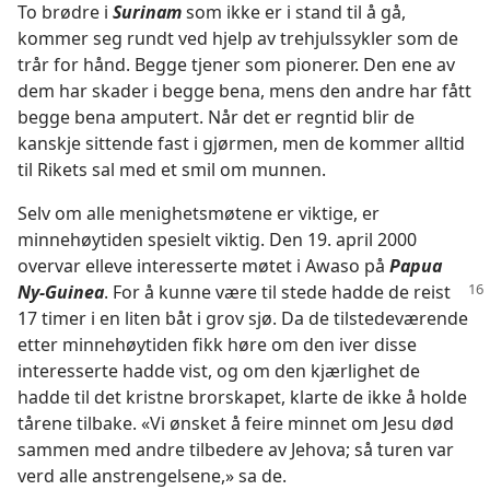
To brødre i
Surinam
som ikke er i stand til å gå,
kommer seg rundt ved hjelp av trehjulssykler som de
trår for hånd. Begge tjener som pionerer. Den ene av
dem har skader i begge bena, mens den andre har fått
begge bena amputert. Når det er regntid blir de
kanskje sittende fast i gjørmen, men de kommer alltid
til Rikets sal med et smil om munnen.
Selv om alle menighetsmøtene er viktige, er
minnehøytiden spesielt viktig. Den 19. april 2000
overvar elleve interesserte møtet i Awaso på
Papua
Ny-Guinea
. For å kunne være
til stede hadde de reist
17 timer i en liten båt i grov sjø. Da de tilstedeværende
etter minnehøytiden fikk høre om den iver disse
interesserte hadde vist, og om den kjærlighet de
hadde til det kristne brorskapet, klarte de ikke å holde
tårene tilbake. «Vi ønsket å feire minnet om Jesu død
sammen med andre tilbedere av Jehova; så turen var
verd alle anstrengelsene,» sa de.