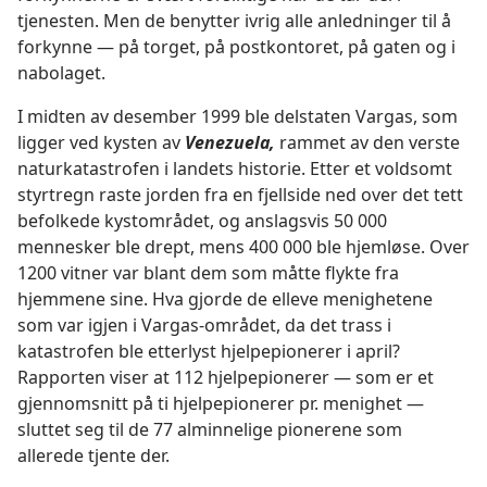
tjenesten. Men de benytter ivrig alle anledninger til å
forkynne — på torget, på postkontoret, på gaten og i
nabolaget.
I midten av desember 1999 ble delstaten Vargas, som
ligger ved kysten av
Venezuela,
rammet av den verste
naturkatastrofen i landets historie. Etter et voldsomt
styrtregn raste jorden fra en fjellside ned over det tett
befolkede kystområdet, og anslagsvis 50 000
mennesker ble drept, mens 400 000 ble hjemløse. Over
1200 vitner var blant dem som måtte flykte fra
hjemmene sine. Hva gjorde de elleve menighetene
som var igjen i Vargas-området, da det trass i
katastrofen ble etterlyst hjelpepionerer i april?
Rapporten viser at 112 hjelpepionerer — som er et
gjennomsnitt på ti hjelpepionerer pr. menighet —
sluttet seg til de 77 alminnelige pionerene som
allerede tjente der.