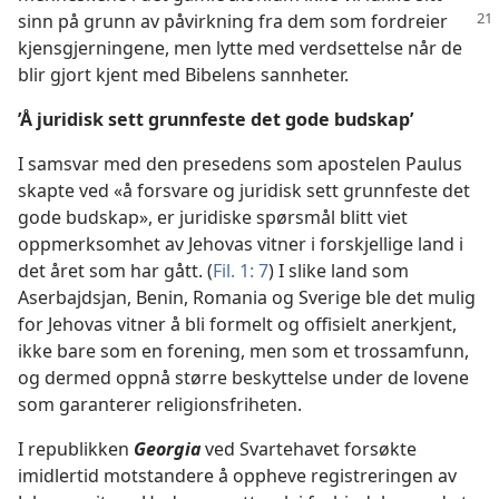
sinn på grunn av påvirkning fra dem
som fordreier
kjensgjerningene, men lytte med verdsettelse når de
blir gjort kjent med Bibelens sannheter.
’Å juridisk sett grunnfeste det gode budskap’
I samsvar med den presedens som apostelen Paulus
skapte ved «å forsvare og juridisk sett grunnfeste det
gode budskap», er juridiske spørsmål blitt viet
oppmerksomhet av Jehovas vitner i forskjellige land i
det året som har gått. (
Fil. 1: 7
) I slike land som
Aserbajdsjan, Benin, Romania og Sverige ble det mulig
for Jehovas vitner å bli formelt og offisielt anerkjent,
ikke bare som en forening, men som et trossamfunn,
og dermed oppnå større beskyttelse under de lovene
som garanterer religionsfriheten.
I republikken
Georgia
ved Svartehavet forsøkte
imidlertid motstandere å oppheve registreringen av