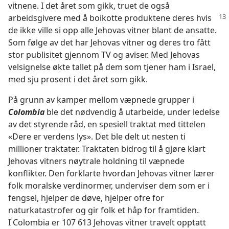
vitnene. I det året som gikk, truet de også
arbeidsgivere med å boikotte
produktene deres hvis
de ikke ville si opp alle Jehovas vitner blant de ansatte.
Som følge av det har Jehovas vitner og deres tro fått
stor publisitet gjennom TV og aviser. Med Jehovas
velsignelse økte tallet på dem som tjener ham i Israel,
med sju prosent i det året som gikk.
På grunn av kamper mellom væpnede grupper i
Colombia
ble det nødvendig å utarbeide, under ledelse
av det styrende råd, en spesiell traktat med tittelen
«Dere er verdens lys». Det ble delt ut nesten ti
millioner traktater. Traktaten bidrog til å gjøre klart
Jehovas vitners nøytrale holdning til væpnede
konflikter. Den forklarte hvordan Jehovas vitner lærer
folk moralske verdinormer, underviser dem som er i
fengsel, hjelper de døve, hjelper ofre for
naturkatastrofer og gir folk et håp for framtiden.
I Colombia er 107 613 Jehovas vitner travelt opptatt