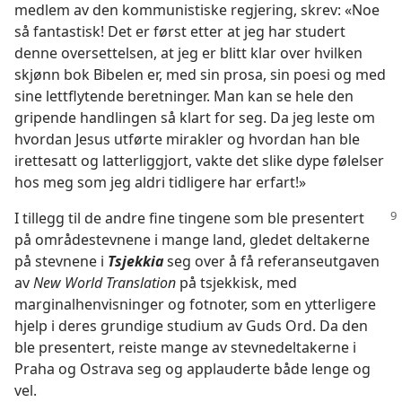
medlem av den kommunistiske regjering, skrev: «Noe
så fantastisk! Det er først etter at jeg har studert
denne oversettelsen, at jeg er blitt klar over hvilken
skjønn bok Bibelen er, med sin prosa, sin poesi og med
sine lettflytende beretninger. Man kan se hele den
gripende handlingen så klart for seg. Da jeg leste om
hvordan Jesus utførte mirakler og hvordan han ble
irettesatt og latterliggjort, vakte det slike dype følelser
hos meg som jeg aldri tidligere har erfart!»
I tillegg til de andre fine tingene som ble presentert
på områdestevnene i mange land, gledet deltakerne
på stevnene i
Tsjekkia
seg over å få referanseutgaven
av
New World Translation
på tsjekkisk, med
marginalhenvisninger og fotnoter, som en ytterligere
hjelp i deres grundige studium av Guds Ord. Da den
ble presentert, reiste mange av stevnedeltakerne i
Praha og Ostrava seg og applauderte både lenge og
vel.