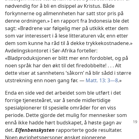
nødvendig for å bli en disippel av Kristus. Både
forkynnerne og allmennheten har satt stor pris på
denne ordningen.» I en rapport fra Indonesia ble det
sagt: «Brødrene var følgelig mer på utkikk etter dem
som var interessert i å lese litteraturen vår, enn etter
dem som kunne ha råd til å dekke trykkekostnadene.»
Avdelingskontoret i Sør-Afrika forteller:
«Bladproduksjonen er blitt mer enn fordoblet, og på
noen språk har den økt til det firedobbelte! . . . Alt
dette viser at sannhetens ’såkorn’ nå blir sådd i større
utstrekning enn noen gang før. —
Matt. 13: 3—8
.»
Enda en side ved det arbeidet som ble utført i det
forrige tjenesteåret, var å sende midlertidige
spesialpionerer til spesielle områder for en viss
periode. Dette gjorde det mulig for mennesker som
ennå ikke hadde hørt budskapet,
å høste gagn av
det.
Elfenbenskysten
rapporterte gode resultater.
Noen øvrighetspersoner ønsket pionerene