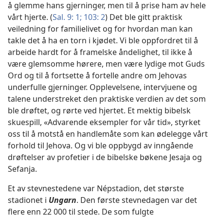
å glemme hans gjerninger, men til å prise ham av hele
vårt hjerte. (
Sal. 9: 1;
103: 2
) Det ble gitt praktisk
veiledning for familielivet og for hvordan man kan
takle det å ha en torn i kjødet. Vi ble oppfordret til å
arbeide hardt for å framelske åndelighet, til ikke å
være glemsomme hørere, men være lydige mot Guds
Ord og til å fortsette å fortelle andre om Jehovas
underfulle gjerninger. Opplevelsene, intervjuene og
talene understreket den praktiske verdien av det som
ble drøftet, og rørte ved hjertet. Et mektig bibelsk
skuespill, «Advarende eksempler for vår tid», styrket
oss til å motstå en handlemåte som kan ødelegge vårt
forhold til Jehova. Og vi ble oppbygd av inngående
drøftelser av profetier i de bibelske bøkene Jesaja og
Sefanja.
Et av stevnestedene var Népstadion, det største
stadionet i
Ungarn
. Den første stevnedagen var det
flere enn 22 000 til stede. De som fulgte