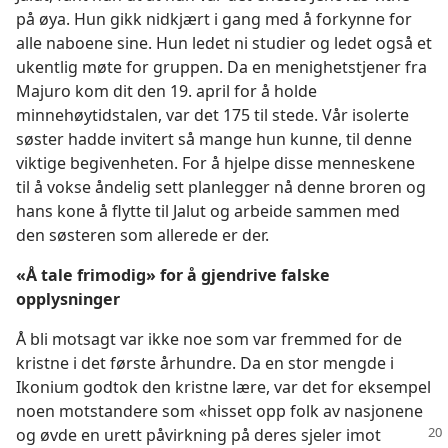
på øya. Hun gikk nidkjært i gang med å forkynne for
alle naboene sine. Hun ledet ni studier og ledet også et
ukentlig møte for gruppen. Da en menighetstjener fra
Majuro kom dit den 19. april for å holde
minnehøytidstalen, var det 175 til stede. Vår isolerte
søster hadde invitert så mange hun kunne, til denne
viktige begivenheten. For å hjelpe disse menneskene
til å vokse åndelig sett planlegger nå denne broren og
hans kone å flytte til Jalut og arbeide sammen med
den søsteren som allerede er der.
«Å tale frimodig» for å gjendrive falske
opplysninger
Å bli motsagt var ikke noe som var fremmed for de
kristne i det første århundre. Da en stor mengde i
Ikonium godtok den kristne lære, var det for eksempel
noen motstandere som «hisset opp folk av nasjonene
og øvde en urett
påvirkning på deres sjeler imot