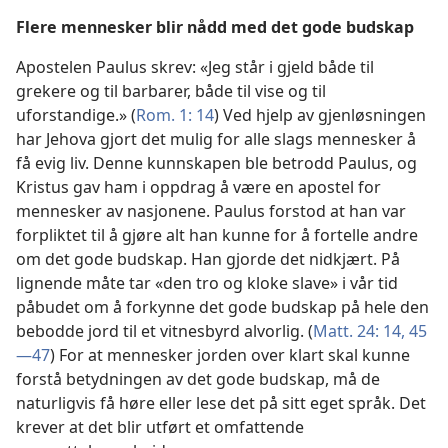
Flere mennesker blir nådd med det gode budskap
Apostelen Paulus skrev: «Jeg står i gjeld både til
grekere og til barbarer, både til vise og til
uforstandige.» (
Rom. 1: 14
) Ved hjelp av gjenløsningen
har Jehova gjort det mulig for alle slags mennesker å
få evig liv. Denne kunnskapen ble betrodd Paulus, og
Kristus gav ham i oppdrag å være en apostel for
mennesker av nasjonene. Paulus forstod at han var
forpliktet til å gjøre alt han kunne for å fortelle andre
om det gode budskap. Han gjorde det nidkjært. På
lignende måte tar «den tro og kloke slave» i vår tid
påbudet om å forkynne det gode budskap på hele den
bebodde jord til et vitnesbyrd alvorlig. (
Matt. 24: 14,
45
—47
) For at mennesker jorden over klart skal kunne
forstå betydningen av det gode budskap, må de
naturligvis få høre eller lese det på sitt eget språk. Det
krever at det blir utført et omfattende