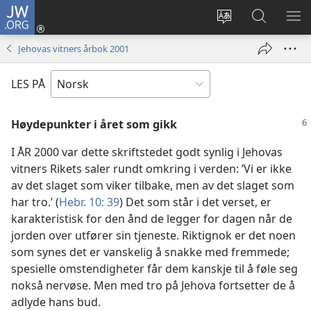
JW.ORG
Logg
inn
Endre
Søk
VIS
(åpner
språk
på
ME
Jehovas vitners årbok 2001
nytt
JW.ORG
vindu)
LES PÅ
Høydepunkter i året som gikk
I ÅR 2000 var dette skriftstedet godt synlig i Jehovas
vitners Rikets saler rundt omkring i verden: ’Vi er ikke
av det slaget som viker tilbake, men av det slaget som
har tro.’ (
Hebr. 10: 39
) Det som står i det verset, er
karakteristisk for den ånd de legger for dagen når de
jorden over utfører sin tjeneste. Riktignok er det noen
som synes det er vanskelig å snakke med fremmede;
spesielle omstendigheter får dem kanskje til å føle seg
nokså nervøse. Men med tro på Jehova fortsetter de å
adlyde hans bud.