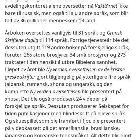
avdelingskontoret alene oversetter nå
Vakttårnet
ikke
bare til russisk, men også til sju andre språk, som blir
talt av 36 millioner mennesker i 13 land.
Årboken oversettes vanligvis til 31 språk og
Gransk
Skriftene daglig
til 114 språk. Forrige tjenesteår ble det
dessuten utgitt 119 andre bøker på forskjellige språk,
foruten 265 store brosjyrer, 34 små brosjyrer og 273
traktater i den hensikt å utbre Bibelens sannhet.
I løpet av året ble
Ny verden-oversettelsen av de kristne
greske skrifter
gjort tilgjengelig på ytterligere fire språk
(albansk, rumensk, shona og ungarsk), og den
komplette
Ny verden-oversettelsen
ble presentert på
xhosa. Det ble også produsert 24 videoer på
forskjellige språk. Dessuten produserer Selskapet for
tiden publikasjoner med blindeskrift på elleve språk.
Og skuespillet som ble framført i fjor, ble presentert
på videokassett på det amerikanske, brasilianske,
japanske og koreanske tegnspråket. Alt dette blir gjort