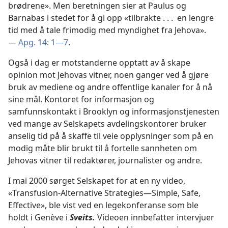
brødrene». Men beretningen sier at Paulus og
Barnabas i stedet for å gi opp «tilbrakte . . . en lengre
tid med å tale frimodig med myndighet fra Jehova».
—
Apg. 14: 1—7
.
Også i dag er motstanderne opptatt av å skape
opinion mot Jehovas vitner, noen ganger ved å gjøre
bruk av mediene og andre offentlige kanaler for å nå
sine mål. Kontoret for informasjon og
samfunnskontakt i Brooklyn og informasjonstjenesten
ved mange av Selskapets avdelingskontorer bruker
anselig tid på å skaffe til veie opplysninger som på en
modig måte blir brukt til å fortelle sannheten om
Jehovas vitner til redaktører, journalister og andre.
I mai 2000 sørget Selskapet for at en ny video,
«Transfusion-Alternative Strategies—Simple, Safe,
Effective», ble vist ved en legekonferanse som ble
holdt i Genève i
Sveits.
Videoen innbefatter intervjuer