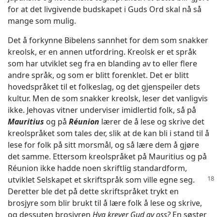
for at det livgivende budskapet i Guds Ord skal nå så
mange som mulig.
Det å forkynne Bibelens sannhet for dem som snakker
kreolsk, er en annen utfordring. Kreolsk er et språk
som har utviklet seg fra en blanding av to eller flere
andre språk, og som er blitt forenklet. Det er blitt
hovedspråket til et folkeslag, og det gjenspeiler dets
kultur. Men de som snakker kreolsk, leser det vanligvis
ikke. Jehovas vitner underviser imidlertid folk, så på
Mauritius
og på
Réunion
lærer de å lese og skrive det
kreolspråket som tales der, slik at de kan bli i stand til å
lese for folk på sitt morsmål, og så lære dem å gjøre
det samme. Ettersom kreolspråket på Mauritius og på
Réunion ikke hadde noen skriftlig standardform,
utviklet Selskapet et
skriftspråk som ville egne seg.
Deretter ble det på dette skriftspråket trykt en
brosjyre som blir brukt til å lære folk å lese og skrive,
og dessuten brosjyren
Hva krever Gud av oss?
En søster