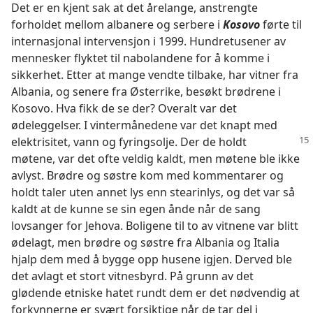
Det er en kjent sak at det årelange, anstrengte
forholdet mellom albanere og serbere i
Kosovo
førte til
internasjonal intervensjon i 1999. Hundretusener av
mennesker flyktet til nabolandene for å komme i
sikkerhet. Etter at mange vendte tilbake, har vitner fra
Albania, og senere fra Østerrike, besøkt brødrene i
Kosovo. Hva fikk de se der? Overalt var det
ødeleggelser. I vintermånedene var det knapt med
elektrisitet,
vann og fyringsolje. Der de holdt
møtene, var det ofte veldig kaldt, men møtene ble ikke
avlyst. Brødre og søstre kom med kommentarer og
holdt taler uten annet lys enn stearinlys, og det var så
kaldt at de kunne se sin egen ånde når de sang
lovsanger for Jehova. Boligene til to av vitnene var blitt
ødelagt, men brødre og søstre fra Albania og Italia
hjalp dem med å bygge opp husene igjen. Derved ble
det avlagt et stort vitnesbyrd. På grunn av det
glødende etniske hatet rundt dem er det nødvendig at
forkynnerne er svært forsiktige når de tar del i