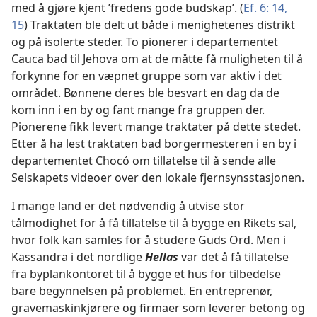
med å gjøre kjent ’fredens gode budskap’. (
Ef. 6: 14,
15
) Traktaten ble delt ut både i menighetenes distrikt
og på isolerte steder. To pionerer i departementet
Cauca bad til Jehova om at de måtte få muligheten til å
forkynne for en væpnet gruppe som var aktiv i det
området. Bønnene deres ble besvart en dag da de
kom inn i en by og fant mange fra gruppen der.
Pionerene fikk levert mange traktater på dette stedet.
Etter å ha lest traktaten bad borgermesteren i en by i
departementet Chocó om tillatelse til å sende alle
Selskapets videoer over den lokale fjernsynsstasjonen.
I mange land er det nødvendig å utvise stor
tålmodighet for å få tillatelse til å bygge en Rikets sal,
hvor folk kan samles for å studere Guds Ord. Men i
Kassandra i det nordlige
Hellas
var det å få tillatelse
fra byplankontoret til å bygge et hus for tilbedelse
bare begynnelsen på problemet. En entreprenør,
gravemaskinkjørere og firmaer som leverer betong og