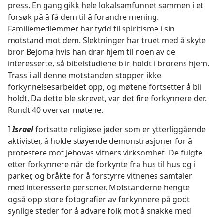
press. En gang gikk hele lokalsamfunnet sammen i et
forsøk på å få dem til å forandre mening.
Familiemedlemmer har tydd til spiritisme i sin
motstand mot dem. Slektninger har truet med å skyte
bror Bejoma hvis han drar hjem til noen av de
interesserte, så bibelstudiene blir holdt i brorens hjem.
Trass i all denne motstanden stopper ikke
forkynnelsesarbeidet opp, og møtene fortsetter å bli
holdt. Da dette ble skrevet, var det fire forkynnere der.
Rundt 40 overvar møtene.
I
Israel
fortsatte religiøse jøder som er ytterliggående
aktivister, å holde støyende demonstrasjoner for å
protestere mot Jehovas vitners virksomhet. De fulgte
etter forkynnere når de forkynte fra hus til hus og i
parker, og bråkte for å forstyrre vitnenes samtaler
med interesserte personer. Motstanderne hengte
også opp store fotografier av forkynnere på godt
synlige steder for å advare folk mot å snakke med