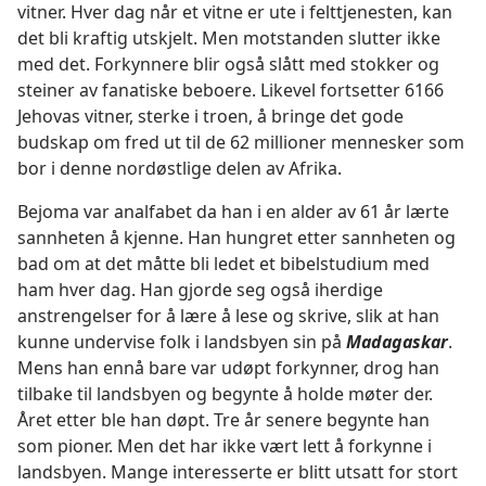
vitner. Hver dag når et vitne er ute i felttjenesten, kan
det bli kraftig utskjelt. Men motstanden slutter ikke
med det. Forkynnere blir også slått med stokker og
steiner av fanatiske beboere. Likevel fortsetter 6166
Jehovas vitner, sterke i troen, å bringe det gode
budskap om fred ut til de 62 millioner mennesker som
bor i denne nordøstlige delen av Afrika.
Bejoma var analfabet da han i en alder av 61 år lærte
sannheten å kjenne. Han hungret etter sannheten og
bad om at det måtte bli ledet et bibelstudium med
ham hver dag. Han gjorde seg også iherdige
anstrengelser for å lære å lese og skrive, slik at han
kunne undervise folk i landsbyen sin på
Madagaskar
.
Mens han ennå bare var udøpt forkynner, drog han
tilbake til landsbyen og begynte å holde møter der.
Året etter ble han døpt. Tre år senere begynte han
som pioner. Men det har ikke vært lett å forkynne i
landsbyen. Mange interesserte er blitt utsatt for stort