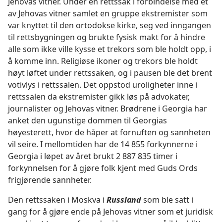
Jehovas vitner. Under en rettssak i forbindelse med et
av Jehovas vitner samlet en gruppe ekstremister som
var knyttet til den ortodokse kirke, seg ved inngangen
til rettsbygningen og brukte fysisk makt for å hindre
alle som ikke ville kysse et trekors som ble holdt opp, i
å komme inn. Religiøse ikoner og trekors ble holdt
høyt løftet under rettssaken, og i pausen ble det brent
votivlys i rettssalen. Det oppstod uroligheter inne i
rettssalen da ekstremister gikk løs på advokater,
journalister og Jehovas vitner. Brødrene i Georgia har
anket den ugunstige dommen til Georgias
høyesterett, hvor de håper at fornuften og sannheten
vil seire. I mellomtiden har de 14 855 forkynnerne i
Georgia i løpet av året brukt 2 887 835 timer i
forkynnelsen for å gjøre folk kjent med Guds Ords
frigjørende sannheter.
Den rettssaken i Moskva i
Russland
som ble satt i
gang for å gjøre ende på Jehovas vitner som et juridisk