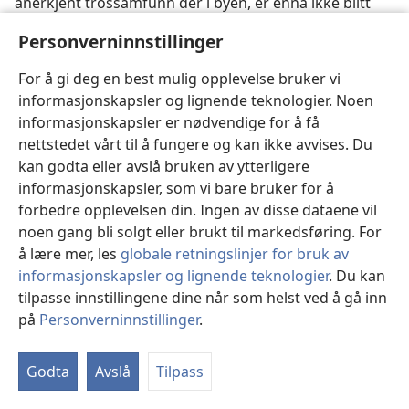
anerkjent trossamfunn der i byen, er ennå ikke blitt
avsluttet. I mellomtiden har brødrene i Moskva ikke
Personverninnstillinger
fått tillatelse til å bygge de Rikets saler de har så stort
behov for. Den 23. november
1999 avsa imidlertid
For å gi deg en best mulig opplevelse bruker vi
Russlands forfatningsdomstol en gunstig dom. Den
informasjonskapsler og lignende teknologier. Noen
var en følge av en sak som ble ført på vegne av
informasjonskapsler er nødvendige for å få
Jaroslavl menighet. Fordi menigheten ikke kunne
nettstedet vårt til å fungere og kan ikke avvises. Du
dokumentere at den hadde eksistert i de 15 år som de
kan godta eller avslå bruken av ytterligere
lovene angående trossamfunn som ble vedtatt i 1997,
informasjonskapsler, som vi bare bruker for å
krevde, forlangte de lokale myndigheter at
forbedre opplevelsen din. Ingen av disse dataene vil
menigheten skulle slutte med å ta imot og distribuere
noen gang bli solgt eller brukt til markedsføring. For
religiøs litteratur, og at en bror fra Tyskland som var i
å lære mer, les
globale retningslinjer for bruk av
byen, skulle slutte med sin virksomhet. Domstolens
informasjonskapsler og lignende teknologier
. Du kan
avgjørelse gikk ut på at kravet på 15 år ikke kunne
tilpasse innstillingene dine når som helst ved å gå inn
anvendes på menigheter som er en del av en
på
Personverninnstillinger
.
Vi
«sentralisert religiøs organisasjon» som allerede er
in
lovlig registrert på nasjonal basis, slik som tilfellet er
Godta
Avslå
Tilpass
med Jehovas vitner. Den 29. april 1999 godkjente det
russiske justisdepartementet at Jehovas vitner igjen