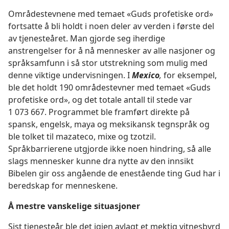
Områdestevnene med temaet «Guds profetiske ord»
fortsatte å bli holdt i noen deler av verden i første del
av tjenesteåret. Man gjorde seg iherdige
anstrengelser for å nå mennesker av alle nasjoner og
språksamfunn i så stor utstrekning som mulig med
denne viktige undervisningen. I
Mexico
,
for eksempel,
ble det holdt 190 områdestevner med temaet «Guds
profetiske ord», og det totale antall til stede var
1 073 667. Programmet ble framført direkte på
spansk, engelsk, maya og meksikansk tegnspråk og
ble tolket til mazateco, mixe og tzotzil.
Språkbarrierene utgjorde ikke noen hindring, så alle
slags mennesker kunne dra nytte av den innsikt
Bibelen gir oss angående de enestående ting Gud har i
beredskap for menneskene.
Å mestre vanskelige situasjoner
Sist tjenesteår ble det igjen avlagt et mektig vitnesbyrd