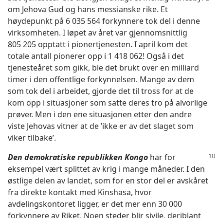
om Jehova Gud og hans messianske rike. Et
høydepunkt på 6 035 564 forkynnere tok del i denne
virksomheten. I løpet av året var gjennomsnittlig
805 205 opptatt i pionertjenesten. I april kom det
totale antall pionerer opp i 1 418 062! Også i det
tjenesteåret som gikk, ble det brukt over en milliard
timer i den offentlige forkynnelsen. Mange av dem
som tok del i arbeidet, gjorde det til tross for at de
kom opp i situasjoner som satte deres tro på alvorlige
prøver. Men i den ene situasjonen etter den andre
viste Jehovas vitner at de ’ikke er av det slaget som
viker tilbake’.
Den demokratiske republikken Kongo
har for
eksempel vært splittet av krig i mange måneder. I den
østlige delen av landet, som for en stor del er avskåret
fra direkte kontakt med Kinshasa, hvor
avdelingskontoret ligger, er det mer enn 30 000
forkynnere av Riket. Noen steder blir sivile, deriblant