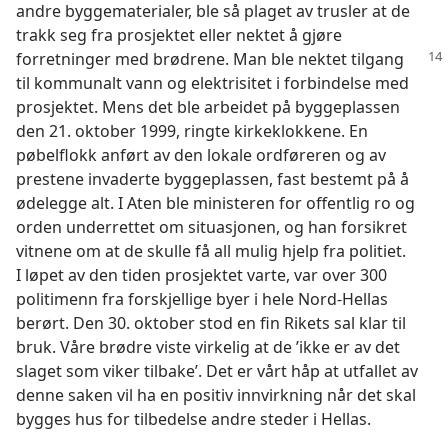
andre byggematerialer, ble så plaget av trusler at de
trakk seg fra prosjektet eller nektet å gjøre
forretninger med brødrene.
Man ble nektet tilgang
til kommunalt vann og elektrisitet i forbindelse med
prosjektet. Mens det ble arbeidet på byggeplassen
den 21. oktober 1999, ringte kirkeklokkene. En
pøbelflokk anført av den lokale ordføreren og av
prestene invaderte byggeplassen, fast bestemt på å
ødelegge alt. I Aten ble ministeren for offentlig ro og
orden underrettet om situasjonen, og han forsikret
vitnene om at de skulle få all mulig hjelp fra politiet.
I løpet av den tiden prosjektet varte, var over 300
politimenn fra forskjellige byer i hele Nord-Hellas
berørt. Den 30. oktober stod en fin Rikets sal klar til
bruk. Våre brødre viste virkelig at de ’ikke er av det
slaget som viker tilbake’. Det er vårt håp at utfallet av
denne saken vil ha en positiv innvirkning når det skal
bygges hus for tilbedelse andre steder i Hellas.