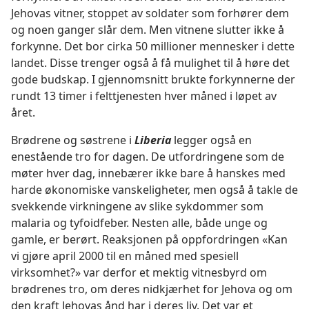
Jehovas vitner, stoppet av soldater som forhører dem
og noen ganger slår dem. Men vitnene slutter ikke å
forkynne. Det bor cirka 50 millioner mennesker i dette
landet. Disse trenger også å få mulighet til å høre det
gode budskap. I gjennomsnitt brukte forkynnerne der
rundt 13 timer i felttjenesten hver måned i løpet av
året.
Brødrene og søstrene i
Liberia
legger også en
enestående tro for dagen. De utfordringene som de
møter hver dag, innebærer ikke bare å hanskes med
harde økonomiske vanskeligheter, men også å takle de
svekkende virkningene av slike sykdommer som
malaria og tyfoidfeber. Nesten alle, både unge og
gamle, er berørt. Reaksjonen på oppfordringen «Kan
vi gjøre april 2000 til en måned med spesiell
virksomhet?» var derfor et mektig vitnesbyrd om
brødrenes tro, om deres nidkjærhet for Jehova og om
den kraft Jehovas ånd har i deres liv. Det var et