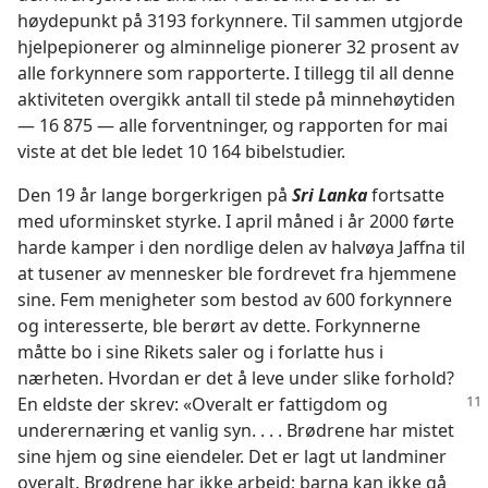
høydepunkt på 3193 forkynnere. Til sammen utgjorde
hjelpepionerer og alminnelige pionerer 32 prosent av
alle forkynnere som rapporterte. I tillegg til all denne
aktiviteten overgikk antall til stede på minnehøytiden
— 16 875 — alle forventninger, og rapporten for mai
viste at det ble ledet 10 164 bibelstudier.
Den 19 år lange borgerkrigen på
Sri Lanka
fortsatte
med uforminsket styrke. I april måned i år 2000 førte
harde kamper i den nordlige delen av halvøya Jaffna til
at tusener av mennesker ble fordrevet fra hjemmene
sine. Fem menigheter som bestod av 600 forkynnere
og interesserte, ble berørt av dette. Forkynnerne
måtte bo i sine Rikets saler og i forlatte hus i
nærheten. Hvordan er det å leve under slike forhold?
En eldste der skrev: «Overalt er fattigdom og
underernæring et vanlig syn. . . . Brødrene har mistet
sine hjem og sine eiendeler. Det er lagt ut landminer
overalt. Brødrene har ikke arbeid; barna kan ikke gå