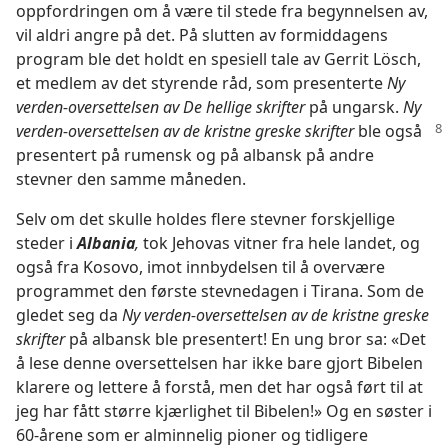
oppfordringen om å være til stede fra begynnelsen av,
vil aldri angre på det. På slutten av formiddagens
program ble det holdt en spesiell tale av Gerrit Lösch,
et medlem av det styrende råd, som presenterte
Ny
verden-oversettelsen av De hellige skrifter
på ungarsk.
Ny
verden-oversettelsen av de kristne greske skrifter
ble også
presentert på rumensk og på albansk på andre
stevner den samme måneden.
Selv om det skulle holdes flere stevner forskjellige
steder i
Albania
,
tok Jehovas vitner fra hele landet, og
også fra Kosovo, imot innbydelsen til å overvære
programmet den første stevnedagen i Tirana. Som de
gledet seg da
Ny verden-oversettelsen av de kristne greske
skrifter
på albansk ble presentert! En ung bror sa: «Det
å lese denne oversettelsen har ikke bare gjort Bibelen
klarere og lettere å forstå, men det har også ført til at
jeg har fått større kjærlighet til Bibelen!» Og en søster i
60-årene som er alminnelig pioner og tidligere