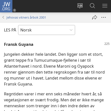
JW.ORG
Logg
inn
Endre
Søk
VIS
(åpner
språk
på
ME
Jehovas vitners årbok 2001
nytt
JW.ORG
vindu)
LES PÅ
Fransk Guyana
Jungelen dekker hele landet. Den ligger som et stort,
grønt teppe fra Tumucumaque-fjellene i sør til
Atlanterhavet i nord. Elvene Maroni og Oyapock
renner gjennom den tette regnskogen fra sør til nord
og munner ut i havet. Landet mellom disse elvene er
Fransk Guyana.
Regntiden varer i mer enn seks måneder hvert år, så
vegetasjonen er svært frodig. Men det er ikke mange
mennesker som trenger inn i den indre delen av