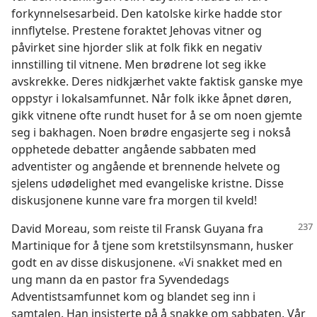
forkynnelsesarbeid. Den katolske kirke hadde stor
innflytelse. Prestene foraktet Jehovas vitner og
påvirket sine hjorder slik at folk fikk en negativ
innstilling til vitnene. Men brødrene lot seg ikke
avskrekke. Deres nidkjærhet vakte faktisk ganske mye
oppstyr i lokalsamfunnet. Når folk ikke åpnet døren,
gikk vitnene ofte rundt huset for å se om noen gjemte
seg i bakhagen. Noen brødre engasjerte seg i nokså
opphetede debatter angående sabbaten med
adventister og angående et brennende helvete og
sjelens udødelighet med evangeliske kristne. Disse
diskusjonene kunne vare fra morgen til kveld!
David Moreau, som reiste til Fransk Guyana fra
Martinique for å tjene som kretstilsynsmann, husker
godt en av disse diskusjonene. «Vi snakket med en
ung mann da en pastor fra Syvendedags
Adventistsamfunnet kom og blandet seg inn i
samtalen. Han insisterte på å snakke om sabbaten. Vår