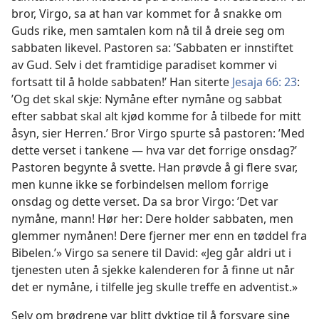
bror, Virgo, sa at han var kommet for å snakke om
Guds rike, men samtalen kom nå til å dreie seg om
sabbaten likevel. Pastoren sa: ’Sabbaten er innstiftet
av Gud. Selv i det framtidige paradiset kommer vi
fortsatt til å holde sabbaten!’ Han siterte
Jesaja 66: 23
:
’Og det skal skje: Nymåne efter nymåne og sabbat
efter sabbat skal alt kjød komme for å tilbede for mitt
åsyn, sier Herren.’ Bror Virgo spurte så pastoren: ’Med
dette verset i tankene — hva var det forrige onsdag?’
Pastoren begynte å svette. Han prøvde å gi flere svar,
men kunne ikke se forbindelsen mellom forrige
onsdag og dette verset. Da sa bror Virgo: ’Det var
nymåne, mann! Hør her: Dere holder sabbaten, men
glemmer nymånen! Dere fjerner mer enn en tøddel fra
Bibelen.’» Virgo sa senere til David: «Jeg går aldri ut i
tjenesten uten å sjekke kalenderen for å finne ut når
det er nymåne, i tilfelle jeg skulle treffe en adventist.»
Selv om brødrene var blitt dyktige til å forsvare sine