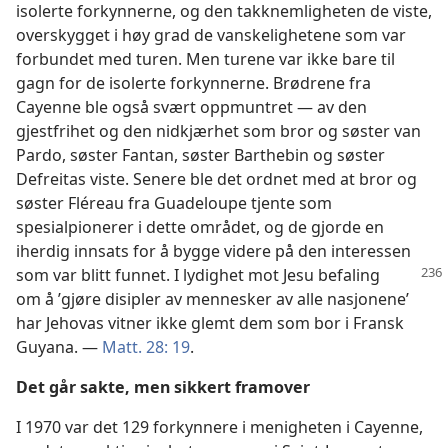
isolerte forkynnerne, og den takknemligheten de viste,
overskygget i høy grad de vanskelighetene som var
forbundet med turen. Men turene var ikke bare til
gagn for de isolerte forkynnerne. Brødrene fra
Cayenne ble også svært oppmuntret — av den
gjestfrihet og den nidkjærhet som bror og søster van
Pardo, søster Fantan, søster Barthebin og søster
Defreitas viste. Senere ble det ordnet med at bror og
søster Fléreau fra Guadeloupe tjente som
spesialpionerer i dette området, og de gjorde en
iherdig innsats for å bygge videre på den interessen
som var blitt funnet. I lydighet mot Jesu befaling
om å ’gjøre disipler av mennesker av alle nasjonene’
har Jehovas vitner ikke glemt dem som bor i Fransk
Guyana. —
Matt. 28: 19
.
Det går sakte, men sikkert framover
I 1970 var det 129 forkynnere i menigheten i Cayenne,