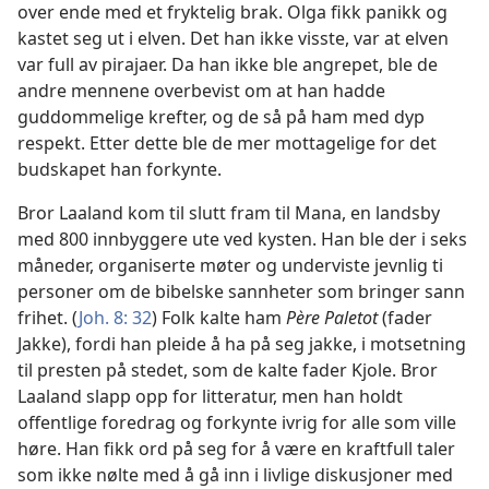
over ende med et fryktelig brak. Olga fikk panikk og
kastet seg ut i elven. Det han ikke visste, var at elven
var full av pirajaer. Da han ikke ble angrepet, ble de
andre mennene overbevist om at han hadde
guddommelige krefter, og de så på ham med dyp
respekt. Etter dette ble de mer mottagelige for det
budskapet han forkynte.
Bror Laaland kom til slutt fram til Mana, en landsby
med 800 innbyggere ute ved kysten. Han ble der i seks
måneder, organiserte møter og underviste jevnlig ti
personer om de bibelske sannheter som bringer sann
frihet. (
Joh. 8: 32
) Folk kalte ham
Père Paletot
(fader
Jakke), fordi han pleide å ha på seg jakke, i motsetning
til presten på stedet, som de kalte fader Kjole. Bror
Laaland slapp opp for litteratur, men han holdt
offentlige foredrag og forkynte ivrig for alle som ville
høre. Han fikk ord på seg for å være en kraftfull taler
som ikke nølte med å gå inn i livlige diskusjoner med