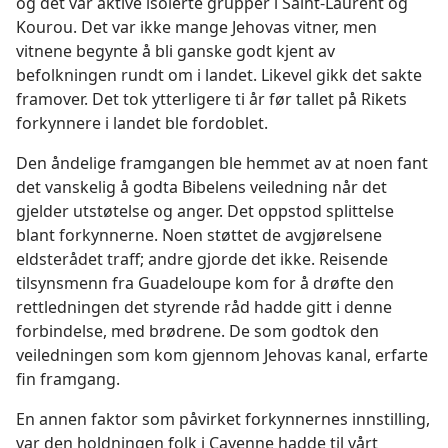
og det var aktive isolerte grupper i Saint-Laurent og
Kourou. Det var ikke mange Jehovas vitner, men
vitnene begynte å bli ganske godt kjent av
befolkningen rundt om i landet. Likevel gikk det sakte
framover. Det tok ytterligere ti år før tallet på Rikets
forkynnere i landet ble fordoblet.
Den åndelige framgangen ble hemmet av at noen fant
det vanskelig å godta Bibelens veiledning når det
gjelder utstøtelse og anger. Det oppstod splittelse
blant forkynnerne. Noen støttet de avgjørelsene
eldsterådet traff; andre gjorde det ikke. Reisende
tilsynsmenn fra Guadeloupe kom for å drøfte den
rettledningen det styrende råd hadde gitt i denne
forbindelse, med brødrene. De som godtok den
veiledningen som kom gjennom Jehovas kanal, erfarte
fin framgang.
En annen faktor som påvirket forkynnernes innstilling,
var den holdningen folk i Cayenne hadde til vårt