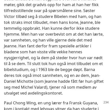
møter, gikk det gradvis opp for ham at han her fikk
tilfredsstillende svar på spørsmålene sine. Søster
Victor tilbød seg å studere Bibelen med ham, og han
tok straks imot tilbudet, men hans kone, Jeanne, ble
temmelig oppbrakt. Han kunne derfor ikke studere
hjemme. Men han var overbevist om at det han lærte,
var sannheten, og han ville gjerne dele det med
Jeanne. Han fant derfor fram spesielle artikler i
bladene som han visste ville vekke hennes
nysgjerrighet, og la dem på steder hvor hun var nødt
til å se dem. Til slutt tok hun også imot tilbudet om et
bibelstudium, og i 1963 ble de begge døpt. Barna
deres tok også imot sannheten, og en av dem, Jean-
Daniel Michotte (som Jeanne hadde fått før hun giftet
seg med Michel Valard), tjener nå som medlem av
utvalget ved avdelingskontoret.
Paul Chong Wing, en ung lærer fra Fransk Guyana,
kom i kontakt med Jehovas vitner da han studerte i