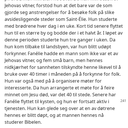
Jehovas vitner, forstod hun at det bare var de som
gjorde seg anstrengelser for å besøke folk på slike
avsidesliggende steder som Saint-Élie. Hun studerte
med brødrene hver dag i en uke. Kort tid senere flyttet
hun til en større by og bodde der i et halvt år. I løpet av
denne perioden studerte hun tre ganger i uken. Da
hun kom tilbake til landsbyen, var hun blitt udøpt
forkynner. Fanélie hadde en mann som ikke var et av
Jehovas vitner, og fem små barn, men hennes
nidkjærhet for sannheten tilskyndte henne likevel til å
bruke over 40 timer i måneden på å forkynne for folk.
Hun var også med på å organisere møter for
interesserte. Da hun arrangerte et møte for å feire
minnet om Jesu død, var det 40 til stede. Senere har
Fanélie flyttet til kysten, og hun er fortsatt
aktiv i
tjenesten. Hun kan glede seg over at en av døtrene
hennes er blitt døpt, og at mannen hennes nå
studerer Bibelen.