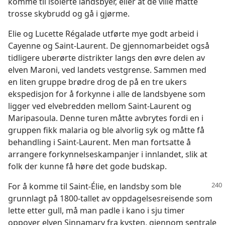
komme til isolerte landsbyer, eller at de ville måtte
trosse skybrudd og gå i gjørme.
Elie og Lucette Régalade utførte mye godt arbeid i
Cayenne og Saint-Laurent. De gjennomarbeidet også
tidligere uberørte distrikter langs den øvre delen av
elven Maroni, ved landets vestgrense. Sammen med
en liten gruppe brødre drog de på en tre ukers
ekspedisjon for å forkynne i alle de landsbyene som
ligger ved elvebredden mellom Saint-Laurent og
Maripasoula. Denne turen måtte avbrytes fordi en i
gruppen fikk malaria og ble alvorlig syk og måtte få
behandling i Saint-Laurent. Men man fortsatte å
arrangere forkynnelseskampanjer i innlandet, slik at
folk der kunne få høre det gode budskap.
For å komme til Saint-Élie, en landsby som ble
grunnlagt på 1800-tallet av oppdagelsesreisende som
lette etter gull, må man padle i kano i sju timer
oppover elven Sinnamary fra kysten, gjennom sentrale