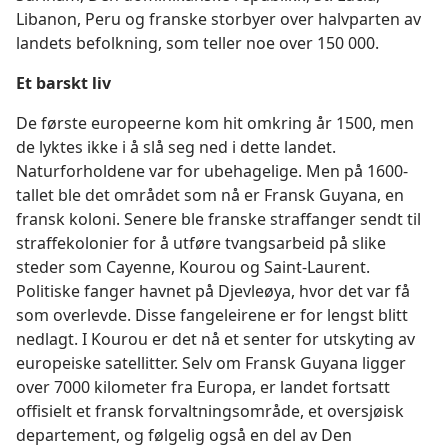
Libanon, Peru og franske storbyer over halvparten av
landets befolkning, som teller noe over 150 000.
Et barskt liv
De første europeerne kom hit omkring år 1500, men
de lyktes ikke i å slå seg ned i dette landet.
Naturforholdene var for ubehagelige. Men på 1600-
tallet ble det området som nå er Fransk Guyana, en
fransk koloni. Senere ble franske straffanger sendt til
straffekolonier for å utføre tvangsarbeid på slike
steder som Cayenne, Kourou og Saint-Laurent.
Politiske fanger havnet på Djevleøya, hvor det var få
som overlevde. Disse fangeleirene er for lengst blitt
nedlagt. I Kourou er det nå et senter for utskyting av
europeiske satellitter. Selv om Fransk Guyana ligger
over 7000 kilometer fra Europa, er landet fortsatt
offisielt et fransk forvaltningsområde, et oversjøisk
departement, og følgelig også en del av Den