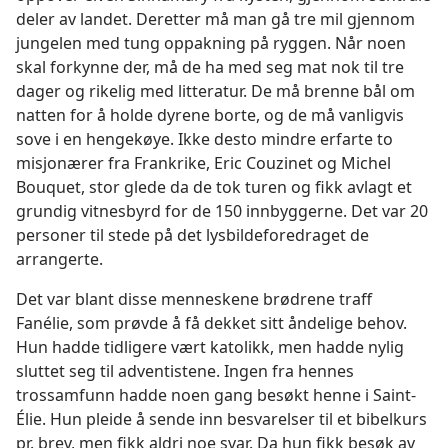
deler av landet. Deretter må man gå tre mil gjennom
jungelen med tung oppakning på ryggen. Når noen
skal forkynne der, må de ha med seg mat nok til tre
dager og rikelig med litteratur. De må brenne bål om
natten for å holde dyrene borte, og de må vanligvis
sove i en hengekøye. Ikke desto mindre erfarte to
misjonærer fra Frankrike, Eric Couzinet og Michel
Bouquet, stor glede da de tok turen og fikk avlagt et
grundig vitnesbyrd for de 150 innbyggerne. Det var 20
personer til stede på det lysbildeforedraget de
arrangerte.
Det var blant disse menneskene brødrene traff
Fanélie, som prøvde å få dekket sitt åndelige behov.
Hun hadde tidligere vært katolikk, men hadde nylig
sluttet seg til adventistene. Ingen fra hennes
trossamfunn hadde noen gang besøkt henne i Saint-
Élie. Hun pleide å sende inn besvarelser til et bibelkurs
pr. brev, men fikk aldri noe svar. Da hun fikk besøk av