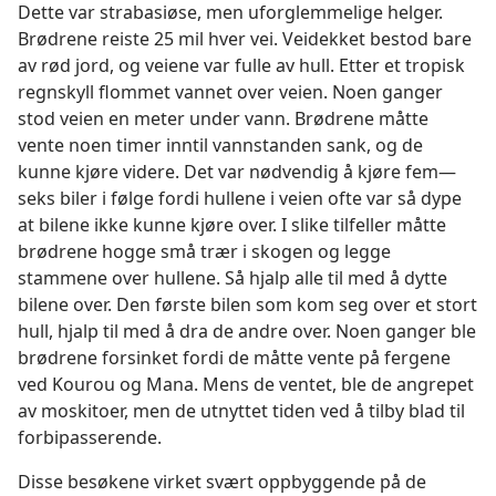
Dette var strabasiøse, men uforglemmelige helger.
Brødrene reiste 25 mil hver vei. Veidekket bestod bare
av rød jord, og veiene var fulle av hull. Etter et tropisk
regnskyll flommet vannet over veien. Noen ganger
stod veien en meter under vann. Brødrene måtte
vente noen timer inntil vannstanden sank, og de
kunne kjøre videre. Det var nødvendig å kjøre fem—
seks biler i følge fordi hullene i veien ofte var så dype
at bilene ikke kunne kjøre over. I slike tilfeller måtte
brødrene hogge små trær i skogen og legge
stammene over hullene. Så hjalp alle til med å dytte
bilene over. Den første bilen som kom seg over et stort
hull, hjalp til med å dra de andre over. Noen ganger ble
brødrene forsinket fordi de måtte vente på fergene
ved Kourou og Mana. Mens de ventet, ble de angrepet
av moskitoer, men de utnyttet tiden ved å tilby blad til
forbipasserende.
Disse besøkene virket svært oppbyggende på de