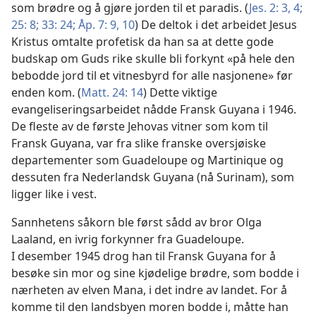
som brødre og å gjøre jorden til et paradis. (
Jes. 2: 3, 4;
25: 8;
33: 24;
Åp. 7: 9, 10
) De deltok i det arbeidet Jesus
Kristus omtalte profetisk da han sa at dette gode
budskap om Guds rike skulle bli forkynt «på hele den
bebodde jord til et vitnesbyrd for alle nasjonene» før
enden kom. (
Matt. 24: 14
) Dette viktige
evangeliseringsarbeidet nådde Fransk Guyana i 1946.
De fleste av de første Jehovas vitner som kom til
Fransk Guyana, var fra slike franske oversjøiske
departementer som Guadeloupe og Martinique og
dessuten fra Nederlandsk Guyana (nå Surinam), som
ligger like i vest.
Sannhetens såkorn ble først sådd av bror Olga
Laaland, en ivrig forkynner fra Guadeloupe.
I desember 1945 drog han til Fransk Guyana for å
besøke sin mor og sine kjødelige brødre, som bodde i
nærheten av elven Mana, i det indre av landet. For å
komme til den landsbyen moren bodde i, måtte han