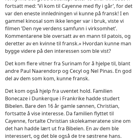
fortsatt med: ’Vi kom til Cayenne med fly i går’, for det
var den eneste innledningen vi kunne på fransk! I en
gammel kinosal som ikke lenger var i bruk, viste vi
filmen ’Den nye verdens samfunn i virksomhet’.
Kommentarene ble oversatt av en mann til patois, og
deretter av en kvinne til fransk.» Hvordan kunne man
bygge videre på den interessen som ble vist?
Det kom flere vitner fra Surinam for å hjelpe til, blant
andre Paul Naarendorp og Cecyl og Nel Pinas. En god
del av dem som kom, kunne fransk.
Det kom også hjelp fra uventet hold. Familien
Bonecaze i Dunkerque i Frankrike hadde studert
Bibelen. Bare den 16 år gamle sønnen, Christian,
fortsatte å vise interesse. Da familien flyttet til
Cayenne, fortalte Christian skolekameratene sine om
det han hadde lært ut fra Bibelen. En av dem ble
interessert, og det ble også de tre søstrene hans.