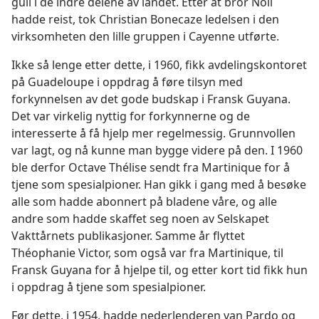
gull i de indre delene av landet. Etter at bror Noll
hadde reist, tok Christian Bonecaze ledelsen i den
virksomheten den lille gruppen i Cayenne utførte.
Ikke så lenge etter dette, i 1960, fikk avdelingskontoret
på Guadeloupe i oppdrag å føre tilsyn med
forkynnelsen av det gode budskap i Fransk Guyana.
Det var virkelig nyttig for forkynnerne og de
interesserte å få hjelp mer regelmessig. Grunnvollen
var lagt, og nå kunne man bygge videre på den. I 1960
ble derfor Octave Thélise sendt fra Martinique for å
tjene som spesialpioner. Han gikk i gang med å besøke
alle som hadde abonnert på bladene våre, og alle
andre som hadde skaffet seg noen av Selskapet
Vakttårnets publikasjoner. Samme år flyttet
Théophanie Victor, som også var fra Martinique, til
Fransk Guyana for å hjelpe til, og etter kort tid fikk hun
i oppdrag å tjene som spesialpioner.
Før dette, i 1954, hadde nederlenderen van Pardo og