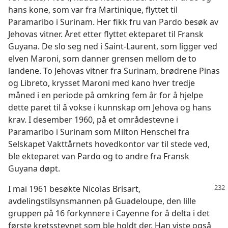
hans kone, som var fra Martinique, flyttet til
Paramaribo i Surinam. Her fikk fru van Pardo besøk av
Jehovas vitner. Året etter flyttet ekteparet til Fransk
Guyana. De slo seg ned i Saint-Laurent, som ligger ved
elven Maroni, som danner grensen mellom de to
landene. To Jehovas vitner fra Surinam, brødrene Pinas
og Libreto, krysset Maroni med kano hver tredje
måned i en periode på omkring fem år for å hjelpe
dette paret til å vokse i kunnskap om Jehova og hans
krav. I desember 1960, på et områdestevne i
Paramaribo i Surinam som Milton Henschel fra
Selskapet Vakttårnets hovedkontor var til stede ved,
ble ekteparet van Pardo og to andre fra Fransk
Guyana døpt.
I mai 1961 besøkte Nicolas Brisart,
avdelingstilsynsmannen på Guadeloupe, den lille
gruppen på 16 forkynnere i Cayenne for å delta i det
første kretsstevnet som ble holdt der. Han viste også