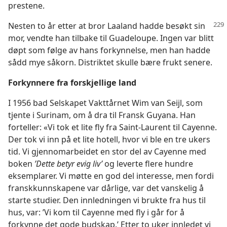
prestene.
Nesten to år etter at bror Laaland hadde besøkt sin
mor, vendte han tilbake til Guadeloupe. Ingen var blitt
døpt som følge av hans forkynnelse, men han hadde
sådd mye såkorn. Distriktet skulle bære frukt senere.
Forkynnere fra forskjellige land
I 1956 bad Selskapet Vakttårnet Wim van Seijl, som
tjente i Surinam, om å dra til Fransk Guyana. Han
forteller: «Vi tok et lite fly fra Saint-Laurent til Cayenne.
Der tok vi inn på et lite hotell, hvor vi ble en tre ukers
tid. Vi gjennomarbeidet en stor del av Cayenne med
boken
’Dette betyr evig liv’
og leverte flere hundre
eksemplarer. Vi møtte en god del interesse, men fordi
franskkunnskapene var dårlige, var det vanskelig å
starte studier. Den innledningen vi brukte fra hus til
hus, var: ’Vi kom til Cayenne med fly i går for å
forkynne det gode budskap.’ Etter to uker innledet vi