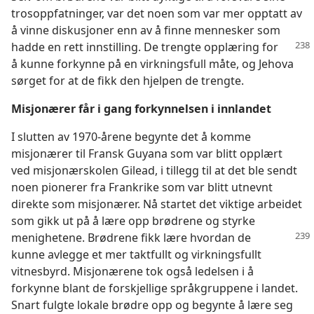
trosoppfatninger, var det noen som var mer opptatt av
å vinne diskusjoner enn av å finne mennesker som
hadde en rett
innstilling. De trengte opplæring for
å kunne forkynne på en virkningsfull måte, og Jehova
sørget for at de fikk den hjelpen de trengte.
Misjonærer får i gang forkynnelsen i innlandet
I slutten av 1970-årene begynte det å komme
misjonærer til Fransk Guyana som var blitt opplært
ved misjonærskolen Gilead, i tillegg til at det ble sendt
noen pionerer fra Frankrike som var blitt utnevnt
direkte som misjonærer. Nå startet det viktige arbeidet
som gikk ut på å lære opp brødrene og styrke
menighetene. Brødrene fikk lære hvordan de
kunne avlegge et mer taktfullt og virkningsfullt
vitnesbyrd. Misjonærene tok også ledelsen i å
forkynne blant de forskjellige språkgruppene i landet.
Snart fulgte lokale brødre opp og begynte å lære seg