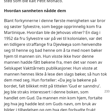
sted som ble kalt Petit Monaco.
Hvordan sannheten nådde dem
Blant forkynnerne i denne første menigheten var bror
og søster Sylvestre, som begge opprinnelig kom fra
Martinique. Hvordan ble de Jehovas vitner? En dag i
1952 da fru Sylvestre var på vei til kolonialen, var det
en tidligere straffange fra Djevleøya som henvendte
seg til henne og bad henne om å ta med noen bøker
hjem til mannen sin. Hun visste ikke hvor denne
mannen hadde fått bøkene fra, men det var noen av
Selskapet Vakttårnets publikasjoner. Hun visste at
mannen hennes likte å lese den slags bøker, så hun tok
dem med seg. Hun forteller: «Da jeg la bøkene på
bordet, falt blikket mitt på tittelen ’Gud er sanndru’.
Jeg ble straks interessert i
denne boken, som
handlet om Gud. Da mannen min kom hjem, fortalte
jeg hva jeg hadde lest om Guds navn, om bruk av
bilder i tilbedelsen og om hva den forbudte frukt