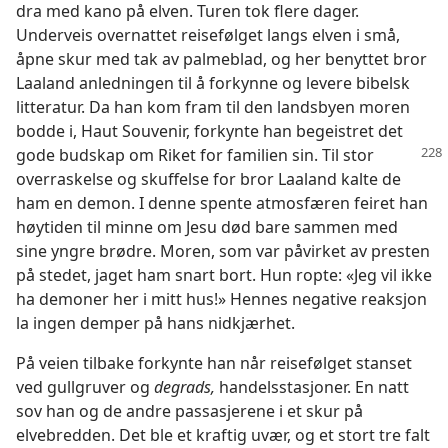
dra med kano på elven. Turen tok flere dager.
Underveis overnattet reisefølget langs elven i små,
åpne skur med tak av palmeblad, og her benyttet bror
Laaland anledningen til å forkynne og levere bibelsk
litteratur. Da han kom fram til den landsbyen moren
bodde i, Haut Souvenir, forkynte han begeistret det
gode budskap om Riket for familien sin.
Til stor
overraskelse og skuffelse for bror Laaland kalte de
ham en demon. I denne spente atmosfæren feiret han
høytiden til minne om Jesu død bare sammen med
sine yngre brødre. Moren, som var påvirket av presten
på stedet, jaget ham snart bort. Hun ropte: «Jeg vil ikke
ha demoner her i mitt hus!» Hennes negative reaksjon
la ingen demper på hans nidkjærhet.
På veien tilbake forkynte han når reisefølget stanset
ved gullgruver og
degrads,
handelsstasjoner. En natt
sov han og de andre passasjerene i et skur på
elvebredden. Det ble et kraftig uvær, og et stort tre falt