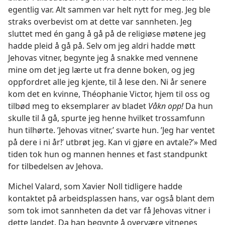
egentlig var. Alt sammen var helt nytt for meg. Jeg ble
straks overbevist om at dette var sannheten. Jeg
sluttet med én gang å gå på de religiøse møtene jeg
hadde pleid å gå på. Selv om jeg aldri hadde møtt
Jehovas vitner, begynte jeg å snakke med vennene
mine om det jeg lærte ut fra denne boken, og jeg
oppfordret alle jeg kjente, til å lese den. Ni år senere
kom det en kvinne, Théophanie Victor, hjem til oss og
tilbød meg to eksemplarer av bladet
Våkn opp!
Da hun
skulle til å gå, spurte jeg henne hvilket trossamfunn
hun tilhørte. ’Jehovas vitner,’ svarte hun. ’Jeg har ventet
på dere i ni år!’ utbrøt jeg. Kan vi gjøre en avtale?’» Med
tiden tok hun og mannen hennes et fast standpunkt
for tilbedelsen av Jehova.
Michel Valard, som Xavier Noll tidligere hadde
kontaktet på arbeidsplassen hans, var også blant dem
som tok imot sannheten da det var få Jehovas vitner i
dette landet. Da han begynte å overvære vitnenes