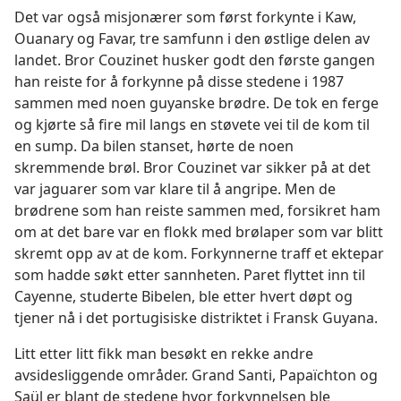
Det var også misjonærer som først forkynte i Kaw,
Ouanary og Favar, tre samfunn i den østlige delen av
landet. Bror Couzinet husker godt den første gangen
han reiste for å forkynne på disse stedene i 1987
sammen med noen guyanske brødre. De tok en ferge
og kjørte så fire mil langs en støvete vei til de kom til
en sump. Da bilen stanset, hørte de noen
skremmende brøl. Bror Couzinet var sikker på at det
var jaguarer som var klare til å angripe. Men de
brødrene som han reiste sammen med, forsikret ham
om at det bare var en flokk med brølaper som var blitt
skremt opp av at de kom. Forkynnerne traff et ektepar
som hadde søkt etter sannheten. Paret flyttet inn til
Cayenne, studerte Bibelen, ble etter hvert døpt og
tjener nå i det portugisiske distriktet i Fransk Guyana.
Litt etter litt fikk man besøkt en rekke andre
avsidesliggende områder. Grand Santi, Papaïchton og
Saül er blant de stedene hvor forkynnelsen ble