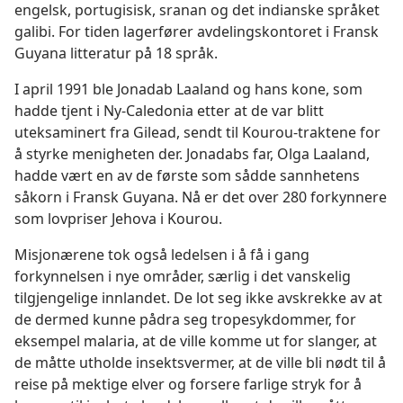
engelsk, portugisisk, sranan og det indianske språket
galibi. For tiden lagerfører avdelingskontoret i Fransk
Guyana litteratur på 18 språk.
I april 1991 ble Jonadab Laaland og hans kone, som
hadde tjent i Ny-Caledonia etter at de var blitt
uteksaminert fra Gilead, sendt til Kourou-traktene for
å styrke menigheten der. Jonadabs far, Olga Laaland,
hadde vært en av de første som sådde sannhetens
såkorn i Fransk Guyana. Nå er det over 280 forkynnere
som lovpriser Jehova i Kourou.
Misjonærene tok også ledelsen i å få i gang
forkynnelsen i nye områder, særlig i det vanskelig
tilgjengelige innlandet. De lot seg ikke avskrekke av at
de dermed kunne pådra seg tropesykdommer, for
eksempel malaria, at de ville komme ut for slanger, at
de måtte utholde insektsvermer, at de ville bli nødt til å
reise på mektige elver og forsere farlige stryk for å