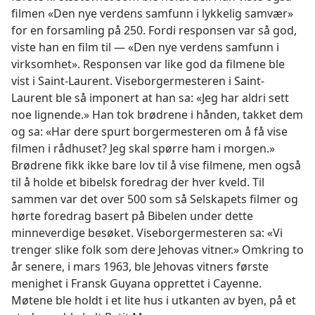
filmen «Den nye verdens samfunn i lykkelig samvær»
for en forsamling på 250. Fordi responsen var så god,
viste han en film til — «Den nye verdens samfunn i
virksomhet». Responsen var like god da filmene ble
vist i Saint-Laurent. Viseborgermesteren i Saint-
Laurent ble så imponert at han sa: «Jeg har aldri sett
noe lignende.» Han tok brødrene i hånden, takket dem
og sa: «Har dere spurt borgermesteren om å få vise
filmen i rådhuset? Jeg skal spørre ham i morgen.»
Brødrene fikk ikke bare lov til å vise filmene, men også
til å holde et bibelsk foredrag der hver kveld. Til
sammen var det over 500 som så Selskapets filmer og
hørte foredrag basert på Bibelen under dette
minneverdige besøket. Viseborgermesteren sa: «Vi
trenger slike folk som dere Jehovas vitner.» Omkring to
år senere, i mars 1963, ble Jehovas vitners første
menighet i Fransk Guyana opprettet i Cayenne.
Møtene ble holdt i et lite hus i utkanten av byen, på et