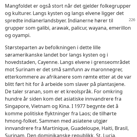
Mangfoldet er også stort når det gjelder folkegrupper
og kulturer. Langs kysten og langs elvene ligger det
spredte
indianerlandsbyer. Indianerne hører til
grupper som galibi, arawak, palicur, wayana, emerillon
og oyampi.
Størsteparten av befolkningen i dette lille
søramerikanske landet bor langs kysten og i
hovedstaden, Cayenne. Langs elvene i grenseområdet
mot Surinam er det små samfunn av maronnegrer,
etterkommere av afrikanere som rømte etter at de var
blitt ført hit for å arbeide som slaver på plantasjene.
De taler sranan, som er et kreolspråk. For omkring
hundre år siden kom det asiatiske innvandrere fra
Singapore, Vietnam og Kina. I 1977 begynte det å
komme politiske flyktninger fra Laos; de tilhørte
hmong-folket. Sammen med asiatene utgjør
innvandrere fra Martinique, Guadeloupe, Haiti, Brasil,
Surinam, Den dominikanske republikk, St. Lucia,