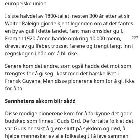
europeiske union.
I siste halvdel av 1800-tallet, nesten 300 år etter at sir
Walter Raleigh gjorde kjent legenden om at det fantes
en by av gull i dette landet, fant man omsider gull.
Fram til
1920-årene hadde omkring 10 000 menn,
drevet av gullfeber, trosset farene og trengt langt inn i
regnskogen i håp om å bli rike.
Senere kom det andre, som også hadde det mot som
trengtes for å gi seg i kast med det barske livet i
Fransk Guyana. Men disse pionerene kom for å gi, ikke
for å ta.
Sannhetens såkorn blir sådd
Disse modige pionerene kom for å forkynne det gode
budskap som finnes i Guds Ord. De fortalte folk at det
var Guds hensikt å gjøre slutt på sykdom og død, å
hjelpe mennesker av alle folkeslag til å leve sammen