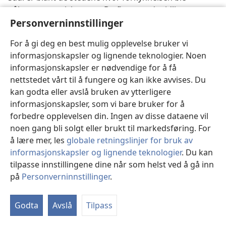
påbegynt av misjonærer. De fleste av de tidligere
uberørte distriktene får nå regelmessig besøk av
Personverninnstillinger
Rikets forkynnere.
For å gi deg en best mulig opplevelse bruker vi
Forkynnelsen i Maripasoula
informasjonskapsler og lignende teknologier. Noen
informasjonskapsler er nødvendige for å få
I Maripasoula, en viktig landsby ved elven Maronis
nettstedet vårt til å fungere og kan ikke avvises. Du
øvre løp, ble budskapet om Riket forkynt allerede i
kan godta eller avslå bruken av ytterligere
1963. Adrien Jean-Marie, som på det tidspunktet
informasjonskapsler, som vi bare bruker for å
studerte Bibelen, måtte
dra dit tre ganger i året i
forbedre opplevelsen din. Ingen av disse dataene vil
forbindelse med arbeidet. Han boblet over av
noen gang bli solgt eller brukt til markedsføring. For
begeistring over sannheten, så han benyttet sjansen til
å lære mer, les
globale retningslinjer for bruk av
å avlegge et grundig vitnesbyrd og leverte hver gang
informasjonskapsler og lignende teknologier
. Du kan
mye bibelsk litteratur.
tilpasse innstillingene dine når som helst ved å gå inn
på
Personverninnstillinger
.
Det var etter hvert også andre som forkynte i
Vi
Maripasoula, men det var vanskelig å kommunisere
in
med de sranantalende innbyggerne. Sranan, eller taki-
Godta
Avslå
Tilpass
taki, som lokalbefolkningen kaller språket, bygger på