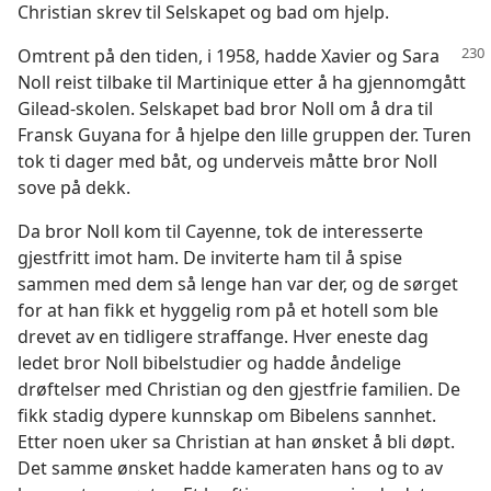
Christian skrev til Selskapet og bad om hjelp.
Omtrent på den tiden, i 1958, hadde Xavier og Sara
Noll reist tilbake til Martinique etter å ha gjennomgått
Gilead-skolen. Selskapet bad bror Noll om å dra til
Fransk Guyana for å hjelpe den lille gruppen der. Turen
tok ti dager med båt, og underveis måtte bror Noll
sove på dekk.
Da bror Noll kom til Cayenne, tok de interesserte
gjestfritt imot ham. De inviterte ham til å spise
sammen med dem så lenge han var der, og de sørget
for at han fikk et hyggelig rom på et hotell som ble
drevet av en tidligere straffange. Hver eneste dag
ledet bror Noll bibelstudier og hadde åndelige
drøftelser med Christian og den gjestfrie familien. De
fikk stadig dypere kunnskap om Bibelens sannhet.
Etter noen uker sa Christian at han ønsket å bli døpt.
Det samme ønsket hadde kameraten hans og to av