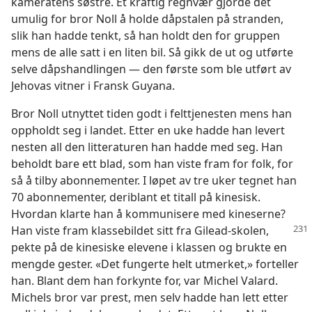
kameratens søstre. Et kraftig regnvær gjorde det
umulig for bror Noll å holde dåpstalen på stranden,
slik han hadde tenkt, så han holdt den for gruppen
mens de alle satt i en liten bil. Så gikk de ut og utførte
selve dåpshandlingen — den første som ble utført av
Jehovas vitner i Fransk Guyana.
Bror Noll utnyttet tiden godt i felttjenesten mens han
oppholdt seg i landet. Etter en uke hadde han levert
nesten all den litteraturen han hadde med seg. Han
beholdt bare ett blad, som han viste fram for folk, for
så å tilby abonnementer. I løpet av tre uker tegnet han
70 abonnementer, deriblant et titall på kinesisk.
Hvordan klarte han å kommunisere med kineserne?
Han viste fram klassebildet sitt
fra Gilead-skolen,
pekte på de kinesiske elevene i klassen og brukte en
mengde gester. «Det fungerte helt utmerket,» forteller
han. Blant dem han forkynte for, var Michel Valard.
Michels bror var prest, men selv hadde han lett etter