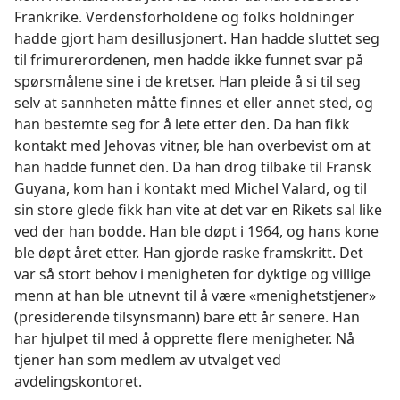
Frankrike. Verdensforholdene og folks holdninger
hadde gjort ham desillusjonert. Han hadde sluttet seg
til frimurerordenen, men hadde ikke funnet svar på
spørsmålene sine i de kretser. Han pleide å si til seg
selv at sannheten måtte finnes et eller annet sted, og
han bestemte seg for å lete etter den. Da han fikk
kontakt med Jehovas vitner, ble han overbevist om at
han hadde funnet den. Da han drog tilbake til Fransk
Guyana, kom han i kontakt med Michel Valard, og til
sin store glede fikk han vite at det var en Rikets sal like
ved der han bodde. Han ble døpt i 1964, og hans kone
ble døpt året etter. Han gjorde raske framskritt. Det
var så stort behov i menigheten for dyktige og villige
menn at han ble utnevnt til å være «menighetstjener»
(presiderende tilsynsmann) bare ett år senere. Han
har hjulpet til med å opprette flere menigheter. Nå
tjener han som medlem av utvalget ved
avdelingskontoret.