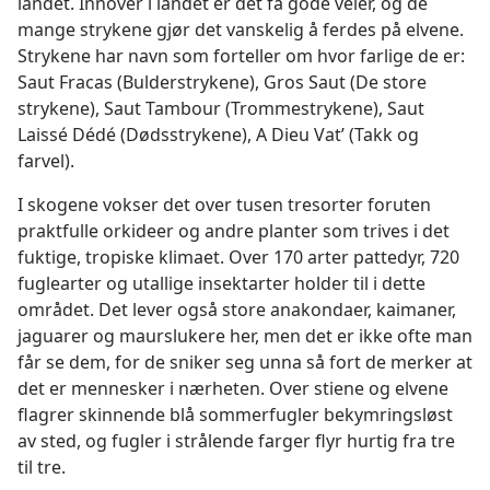
landet. Innover i landet er det få gode veier, og de
mange strykene gjør det vanskelig å ferdes på elvene.
Strykene har navn som forteller om hvor farlige de er:
Saut Fracas (Bulderstrykene), Gros Saut (De store
strykene), Saut Tambour (Trommestrykene), Saut
Laissé Dédé (Dødsstrykene), A Dieu Vat’ (Takk og
farvel).
I skogene vokser det over tusen tresorter foruten
praktfulle orkideer og andre planter som trives i det
fuktige, tropiske klimaet. Over 170 arter pattedyr, 720
fuglearter og utallige insektarter holder til i dette
området. Det lever også store anakondaer, kaimaner,
jaguarer og maurslukere her, men det er ikke ofte man
får se dem, for de sniker seg unna så fort de merker at
det er mennesker i nærheten. Over stiene og elvene
flagrer skinnende blå sommerfugler bekymringsløst
av sted, og fugler i strålende farger flyr hurtig fra tre
til tre.