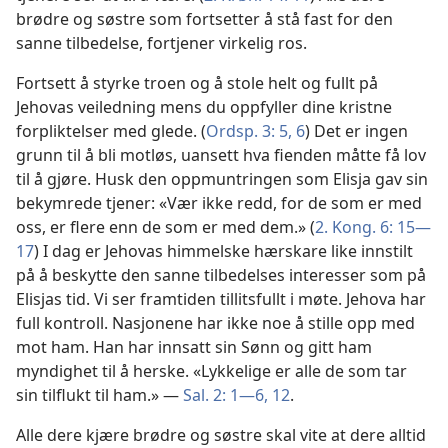
brødre og søstre som fortsetter å stå fast for den
sanne tilbedelse, fortjener virkelig ros.
Fortsett å styrke troen og å stole helt og fullt på
Jehovas veiledning mens du oppfyller dine kristne
forpliktelser med glede. (
Ordsp. 3: 5, 6
) Det er ingen
grunn til å bli motløs, uansett hva fienden måtte få lov
til å gjøre. Husk den oppmuntringen som Elisja gav sin
bekymrede tjener: «Vær ikke redd, for de som er med
oss, er flere enn de som er med dem.» (
2. Kong. 6: 15—
17
) I dag er Jehovas himmelske hærskare like innstilt
på å beskytte den sanne tilbedelses interesser som på
Elisjas tid. Vi ser framtiden tillitsfullt i møte. Jehova har
full kontroll. Nasjonene har ikke noe å stille opp med
mot ham. Han har innsatt sin Sønn og gitt ham
myndighet til å herske. «Lykkelige er alle de som tar
sin tilflukt til ham.» —
Sal. 2: 1—6,
12
.
Alle dere kjære brødre og søstre skal vite at dere alltid