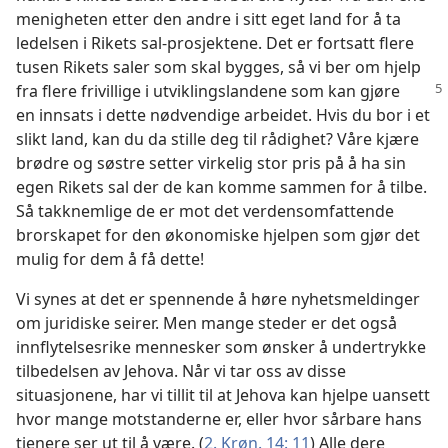
menigheten etter den andre i sitt eget land for å ta
ledelsen i Rikets sal-prosjektene. Det er fortsatt flere
tusen Rikets saler som skal bygges, så vi ber om hjelp
fra flere frivillige i utviklingslandene
som kan gjøre
en innsats i dette nødvendige arbeidet. Hvis du bor i et
slikt land, kan du da stille deg til rådighet? Våre kjære
brødre og søstre setter virkelig stor pris på å ha sin
egen Rikets sal der de kan komme sammen for å tilbe.
Så takknemlige de er mot det verdensomfattende
brorskapet for den økonomiske hjelpen som gjør det
mulig for dem å få dette!
Vi synes at det er spennende å høre nyhetsmeldinger
om juridiske seirer. Men mange steder er det også
innflytelsesrike mennesker som ønsker å undertrykke
tilbedelsen av Jehova. Når vi tar oss av disse
situasjonene, har vi tillit til at Jehova kan hjelpe uansett
hvor mange motstanderne er, eller hvor sårbare hans
tjenere ser ut til å være. (
2. Krøn. 14: 11
) Alle dere