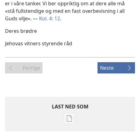
er i våre tanker. Vi ber oppriktig om at dere alle må
«stå fullstendige og med en fast overbevisning i all
Guds vilje». —
Kol. 4: 12
.
Deres brødre
Jehovas vitners styrende råd
Forrige
Neste
LAST NED SOM
Nedlastingsalternativer
for
publikasjoner