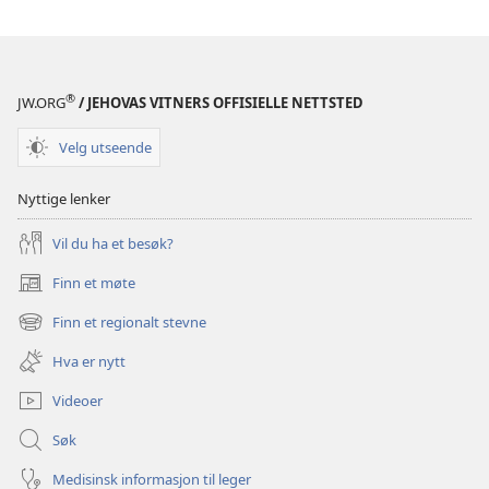
Jehovas
vitners
årbok
2001
®
JW.ORG
/ JEHOVAS VITNERS OFFISIELLE NETTSTED
Velg utseende
Nyttige lenker
Vil du ha et besøk?
Finn et møte
(åpner
nytt
Finn et regionalt stevne
(åpner
vindu)
nytt
Hva er nytt
vindu)
Videoer
Søk
Medisinsk informasjon til leger