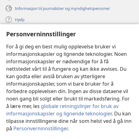
Informasjon til journalister og myndighetspersoner
Hjelp
Personverninnstillinger
Bidrag
(åpner
nytt
For å gi deg en best mulig opplevelse bruker vi
vindu)
Watchtower ONLINE LIBRARY™
informasjonskapsler og lignende teknologier. Noen
(åpner
informasjonskapsler er nødvendige for å få
nytt
®
JW Hub
vindu)
nettstedet vårt til å fungere og kan ikke avvises. Du
(åpner
nytt
kan godta eller avslå bruken av ytterligere
®
JW Library
vindu)
informasjonskapsler, som vi bare bruker for å
forbedre opplevelsen din. Ingen av disse dataene vil
Watchtower Library
noen gang bli solgt eller brukt til markedsføring. For
å lære mer, les
globale retningslinjer for bruk av
informasjonskapsler og lignende teknologier
. Du kan
tilpasse innstillingene dine når som helst ved å gå inn
Copyright
© 2026 Watch Tower Bible and Tract Society of Pennsylvania.
på
Personverninnstillinger
.
Vi
VILKÅR FOR BRUK
|
PERSONVERN
|
PERSONVERNINNSTILLINGER