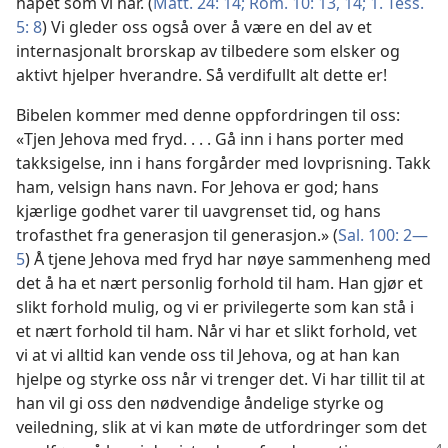
håpet som vi har. (
Matt. 24: 14;
Rom. 10: 13, 14;
1. Tess.
5: 8
) Vi gleder oss også over å være en del av et
internasjonalt brorskap av tilbedere som elsker og
aktivt hjelper hverandre. Så verdifullt alt dette er!
Bibelen kommer med denne oppfordringen til oss:
«Tjen Jehova med fryd. . . . Gå inn i hans porter med
takksigelse, inn i hans forgårder med lovprisning. Takk
ham, velsign hans navn. For Jehova er god; hans
kjærlige godhet varer til uavgrenset tid, og hans
trofasthet fra generasjon til generasjon.» (
Sal. 100: 2—
5
) Å tjene Jehova med fryd har nøye sammenheng med
det å ha et nært personlig forhold til ham. Han gjør et
slikt forhold mulig, og vi er privilegerte som kan stå i
et nært forhold til ham. Når vi har et slikt forhold, vet
vi at vi alltid kan vende oss til Jehova, og at han kan
hjelpe og styrke oss når vi trenger det. Vi har tillit til at
han vil gi oss den nødvendige åndelige styrke og
veiledning, slik at vi kan møte de utfordringer som det