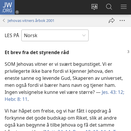
JW.ORG
Logg
inn
Endre
Søk
VIS
(åpner
språk
på
ME
Jehovas vitners årbok 2001
nytt
JW.ORG
vindu)
LES PÅ
Et brev fra det styrende råd
SOM Jehovas vitner er vi svært begunstiget. Vi er
privilegerte ikke bare fordi vi kjenner Jehova, den
eneste sanne og levende Gud, Skaperen av universet,
men også fordi vi bærer hans navn og tjener ham.
Ingen velsignelse kunne vel være større? —
Jes. 43: 12;
Hebr. 8: 11
.
Vi har håpet om frelse, og vi har fått i oppdrag å
forkynne det gode budskap om Riket, slik at andre
også kan begynne å tilbe Jehova og få det samme