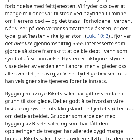
forbindelse med felttjenesten! Vi fryder oss over at
mange millioner var til stede ved høytiden til minne
om Herrens død — og det trass i forholdene i verden.
Når vi ser på den verdensomfattende åkeren, er det
tydelig at ’høsten virkelig er stor’. (
Luk. 10: 2
) I fjor var
det
hver uke
gjennomsnittlig 5555 interesserte som
gjorde så store framskritt at de ble døpt i vann som
symbol på sin innvielse. Høsten er riktignok større i
visse deler av verden enn i andre, men vi gleder oss
alle over det Jehova gjør. Vi ser tydelige beviser for at
han velsigner sine tjeneres forente innsats.
Byggingen av nye Rikets saler har gitt oss enda en
grunn til stor glede. Det er godt å se hvordan våre
brødre og søstre i utviklingsland helhjertet støtter opp
om dette arbeidet. Grupper som arbeider med
bygging av Rikets saler, og som har fått den
opplæringen de trenger, har allerede bygd mange
hundre Rikets saler. Disse brødrene flytter fra den ene