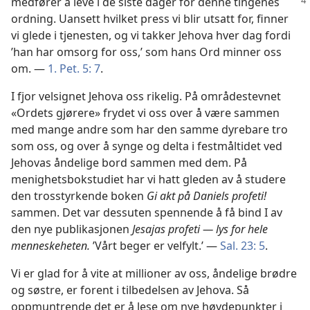
medfører å leve i de siste dager for denne
tingenes
ordning. Uansett hvilket press vi blir utsatt for, finner
vi glede i tjenesten, og vi takker Jehova hver dag fordi
’han har omsorg for oss,’ som hans Ord minner oss
om. —
1. Pet. 5: 7
.
I fjor velsignet Jehova oss rikelig. På områdestevnet
«Ordets gjørere» frydet vi oss over å være sammen
med mange andre som har den samme dyrebare tro
som oss, og over å synge og delta i festmåltidet ved
Jehovas åndelige bord sammen med dem. På
menighetsbokstudiet har vi hatt gleden av å studere
den trosstyrkende boken
Gi akt på Daniels profeti!
sammen. Det var dessuten spennende å få bind I av
den nye publikasjonen
Jesajas profeti — lys for hele
menneskeheten.
’Vårt beger er velfylt.’ —
Sal. 23: 5
.
Vi er glad for å vite at millioner av oss, åndelige brødre
og søstre, er forent i tilbedelsen av Jehova. Så
oppmuntrende det er å lese om nye høydepunkter i