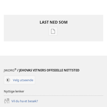
LAST NED SOM
Nedlastingsalternativer
for
publikasjoner
Jehovas
vitners
årbok
1998
®
JW.ORG
/ JEHOVAS VITNERS OFFISIELLE NETTSTED
Velg utseende
Nyttige lenker
Vil du ha et besøk?