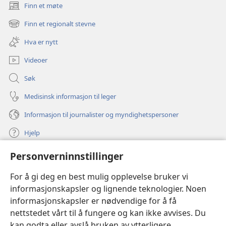
Finn et møte
(åpner
nytt
Finn et regionalt stevne
(åpner
vindu)
nytt
Hva er nytt
vindu)
Videoer
Søk
Medisinsk informasjon til leger
Informasjon til journalister og myndighetspersoner
Hjelp
Personverninnstillinger
Bidrag
(åpner
nytt
For å gi deg en best mulig opplevelse bruker vi
vindu)
Watchtower ONLINE LIBRARY™
informasjonskapsler og lignende teknologier. Noen
(åpner
informasjonskapsler er nødvendige for å få
nytt
®
JW Hub
vindu)
nettstedet vårt til å fungere og kan ikke avvises. Du
(åpner
nytt
kan godta eller avslå bruken av ytterligere