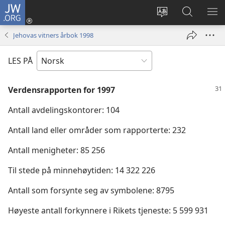
JW.ORG
Logg
inn
Endre
Søk
VIS
(åpner
språk
på
ME
Jehovas vitners årbok 1998
nytt
JW.ORG
vindu)
LES PÅ
Verdensrapporten for 1997
Antall avdelingskontorer: 104
Antall land eller områder som rapporterte: 232
Antall menigheter: 85 256
Til stede på minnehøytiden: 14 322 226
Antall som forsynte seg av symbolene: 8795
Høyeste antall forkynnere i Rikets tjeneste: 5 599 931