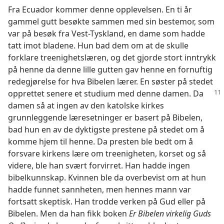
Fra Ecuador kommer denne opplevelsen. En ti år
gammel gutt besøkte sammen med sin bestemor, som
var på besøk fra Vest-Tyskland, en dame som hadde
tatt imot bladene. Hun bad dem om at de skulle
forklare treenighetslæren, og det gjorde stort inntrykk
på henne da denne lille gutten gav henne en fornuftig
redegjørelse for hva Bibelen lærer. En søster på stedet
opprettet senere et studium med
denne damen. Da
damen så at ingen av den katolske kirkes
grunnleggende læresetninger er basert på Bibelen,
bad hun en av de dyktigste prestene på stedet om å
komme hjem til henne. Da presten ble bedt om å
forsvare kirkens lære om treenigheten, korset og så
videre, ble han svært forvirret. Han hadde ingen
bibelkunnskap. Kvinnen ble da overbevist om at hun
hadde funnet sannheten, men hennes mann var
fortsatt skeptisk. Han trodde verken på Gud eller på
Bibelen. Men da han fikk boken
Er Bibelen virkelig Guds