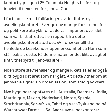
kontorbygningen i 25 Columbia Heights fullført og
innviet til tjenesten for Jehova Gud.
I forbindelse med fullføringen av det flotte, nye
avdelingskontoret i Sverige gav mange forretningsfolk
og politikere uttrykk for at de var imponert over det
som var blitt utrettet. I en rapport fra dette
avdelingskontoret stod det: «Vi forsøker alltid å
henlede de besøkendes oppmerksomhet på Ham som
står bak alt dette. På denne måten er det blitt avlagt et
fint vitnesbyrd til Jehovas ære.»
Noen store stevnehaller og mange Rikets saler er også
blitt bygd i det året som har gått. Alt dette vitner om at
Jehova velsigner sin organisasjon, som stadig vokser!
Nye bygninger oppføres nå i Australia, Danmark, India,
Martinique, Mexico, Nederland, Norge, Spania,
Storbritannia, Sør-Afrika, Tahiti og Vest-Tyskland og på
Watchtower Farms i USA. Andre avdelingskontorer