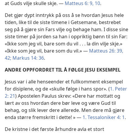
at Guds vilje skulle skje. —
Matteus 6: 9, 10
.
Det gjør dypt inntrykk på oss å se hvordan Jesus hele
tiden, like til de siste timene i Getsemane, bestrebet
seg på å gjøre sin Fars vilje og behage ham. I disse sine
siste timer på jorden sa han i oppriktig bønn til sin Far:
«Ikke som jeg vil, bare som du vil . . . la din vilje skje.»
«Ikke som jeg vil, bare som du vil.» —
Matteus 26: 39,
42;
Markus 14: 36
.
ANDRE OPPFORDRET TIL Å FØLGE JESU EKSEMPEL
Jesus var i alle henseender et fullkomment eksempel
for disiplene, og de «skulle følge i hans spor». (
1. Peter
2: 21
) Apostelen Paulus skrev: «Dere har mottatt og
lært av oss hvordan dere bør leve og være Gud til
behag, og slik lever dere allerede. Men dere må gjøre
enda større fremskritt i dette! » —
1. Tessaloniker 4: 1
.
De kristne i det første århundre avla et stort