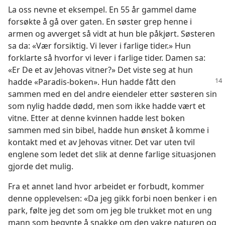
La oss nevne et eksempel. En 55 år gammel dame
forsøkte å gå over gaten. En søster grep henne i
armen og avverget så vidt at hun ble påkjørt. Søsteren
sa da: «Vær forsiktig. Vi lever i farlige tider.» Hun
forklarte så hvorfor vi lever i farlige tider. Damen sa:
«Er De et av Jehovas vitner?» Det viste seg at hun
hadde «Paradis-boken». Hun hadde fått den
sammen med en del andre eiendeler etter søsteren sin
som nylig hadde dødd, men som ikke hadde vært et
vitne. Etter at denne kvinnen hadde lest boken
sammen med sin bibel, hadde hun ønsket å komme i
kontakt med et av Jehovas vitner. Det var uten tvil
englene som ledet det slik at denne farlige situasjonen
gjorde det mulig.
Fra et annet land hvor arbeidet er forbudt, kommer
denne opplevelsen: «Da jeg gikk forbi noen benker i en
park, følte jeg det som om jeg ble trukket mot en ung
mann som begynte å snakke om den vakre naturen og