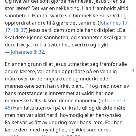
Og hva var det som gjorde mennesket Jesus til en så
stor lærer? Det var en rekke ting. Han framholdt alltid
sannheten. Han forsvarte sin himmelske Fars Ord og
oppfordret andre til å gjøre det samme. (
Johannes 17:
17;
18: 37
) Jesus sa til dem som ble hans disipler: «Da
skal dere kjenne sannheten, og sannheten skal gjøre
dere fri», ja, fri fra uvitenhet, overtro og frykt.
—
Johannes 8: 32
.
En annen grunn til at Jesus utmerket seg framfor alle
andre lærere, var at han opptrådte på en vennlig
måte overfor de ringeaktede og underkuede
menneskene som han virket blant. Til og med noen av
hans motstandere innrømmet at «aldri har noe
menneske talt slik som denne mannen». (
Johannes 7:
46
) Han talte uten tvil på en kraftfull og direkte måte,
men han var aldri hard, hovmodig eller hensynsløs.
Folket var «slått av undring over hans lære. For han
lærte dem med myndighet, og ikke som deres