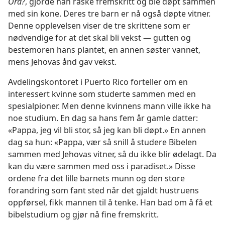
Ord?
, gjorde han raske fremskritt og ble døpt sammen
med sin kone. Deres tre barn er nå også døpte vitner.
Denne opplevelsen viser de tre skrittene som er
nødvendige for at det skal bli vekst — gutten og
bestemoren hans plantet, en annen søster vannet,
mens Jehovas ånd gav vekst.
Avdelingskontoret i Puerto Rico forteller om en
interessert kvinne som studerte sammen med en
spesialpioner. Men denne kvinnens mann ville ikke ha
noe studium. En dag sa hans fem år gamle datter:
«Pappa, jeg vil bli stor, så jeg kan bli døpt.» En annen
dag sa hun: «Pappa, vær så snill å studere Bibelen
sammen med Jehovas vitner, så du ikke blir ødelagt. Da
kan du være sammen med oss i paradiset.» Disse
ordene fra det lille barnets munn og den store
forandring som fant sted når det gjaldt hustruens
oppførsel, fikk mannen til å tenke. Han bad om å få et
bibelstudium og gjør nå fine fremskritt.