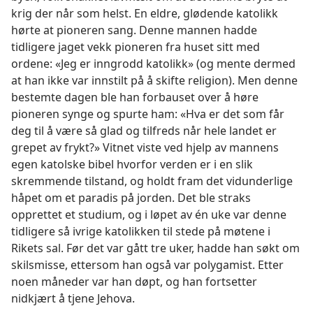
krig der når som helst. En eldre, glødende katolikk
hørte at pioneren sang. Denne mannen hadde
tidligere jaget vekk pioneren fra huset sitt med
ordene: «Jeg er inngrodd katolikk» (og mente dermed
at han ikke var innstilt på å skifte religion). Men denne
bestemte dagen ble han forbauset over å høre
pioneren synge og spurte ham: «Hva er det som får
deg til å være så glad og tilfreds når hele landet er
grepet av frykt?» Vitnet viste ved hjelp av mannens
egen katolske bibel hvorfor verden er i en slik
skremmende tilstand, og holdt fram det vidunderlige
håpet om et paradis på jorden. Det ble straks
opprettet et studium, og i løpet av én uke var denne
tidligere så ivrige katolikken til stede på møtene i
Rikets sal. Før det var gått tre uker, hadde han søkt om
skilsmisse, ettersom han også var polygamist. Etter
noen måneder var han døpt, og han fortsetter
nidkjært å tjene Jehova.