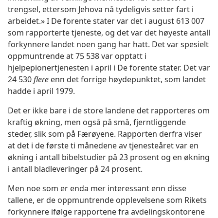
trengsel, ettersom Jehova nå tydeligvis setter fart i
arbeidet.» I De forente stater var det i august 613 007
som rapporterte tjeneste, og det var det høyeste antall
forkynnere landet noen gang har hatt. Det var spesielt
oppmuntrende at 75 538 var opptatt i
hjelpepionertjenesten i april i De forente stater. Det var
24 530
flere
enn det forrige høydepunktet, som landet
hadde i april 1979.
Det er ikke bare i de store landene det rapporteres om
kraftig økning, men også på små, fjerntliggende
steder, slik som på Færøyene. Rapporten derfra viser
at det i de første ti månedene av tjenesteåret var en
økning i antall bibelstudier på 23 prosent og en økning
i antall bladleveringer på 24 prosent.
Men noe som er enda mer interessant enn disse
tallene, er de oppmuntrende opplevelsene som Rikets
forkynnere ifølge rapportene fra avdelingskontorene