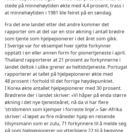
stede på minnehøytiden økte med 4,4 prosent, trass i
at minnehøytiden i 1981 ble feiret på en søndag.
Fra det ene landet etter det andre kommer det
rapporter om at det var en stor økning i antall brødre
som tjente som hjelpepionerer i det året som gikk.
I Sverige var for eksempel hver sjette forkynner
opptatt i en eller annen form for pionertjeneste i april.
Thailand rapporterer at 21 prosent av forkynnerne i
landet deltok i ulike grener av heltidstjeneste. Portugal
rapporterer at tallet på hjelpepionerer økte med
48 prosent i forhold til det forrige høydepunktet.
I Korea økte antallet hjelpepionerer med 30 prosent.
Brødrene der i landet skriver: «Vi håper på enda større
økning i det nye tjenesteåret, nå da vi har flere
’stridsmenn som kjemper i forreste linje’.» Sør-Afrika
skriver: «I løpet av fire måneder hjalp en reisende
tilsynsmann som er zulu, 71 forkynnere til å melde seg
på som hjelpepionerer og ytterligere 22 til å begynne