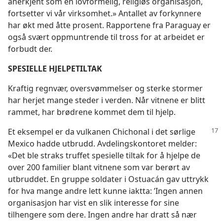
anerkjent som en lovformelig, religiøs organisasjon,
fortsetter vi vår virksomhet.» Antallet av forkynnere
har økt med åtte prosent. Rapportene fra Paraguay er
også svært oppmuntrende til tross for at arbeidet er
forbudt der.
SPESIELLE HJELPETILTAK
Kraftig regnvær, oversvømmelser og sterke stormer
har herjet mange steder i verden. Når vitnene er blitt
rammet, har brødrene kommet dem til hjelp.
Et eksempel er da vulkanen Chichonal i det sørlige
Mexico hadde utbrudd. Avdelingskontoret melder:
«Det ble straks truffet spesielle tiltak for å hjelpe de
over 200 familier blant vitnene som var berørt av
utbruddet. En gruppe soldater i Ostuacán gav uttrykk
for hva mange andre lett kunne iaktta: ’Ingen annen
organisasjon har vist en slik interesse for sine
tilhengere som dere. Ingen andre har dratt så nær