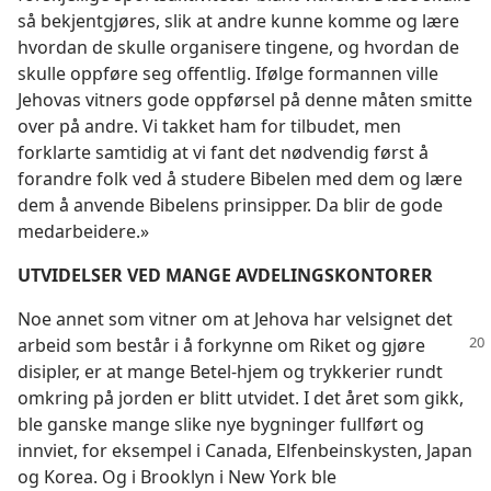
så bekjentgjøres, slik at andre kunne komme og lære
hvordan de skulle organisere tingene, og hvordan de
skulle oppføre seg offentlig. Ifølge formannen ville
Jehovas vitners gode oppførsel på denne måten smitte
over på andre. Vi takket ham for tilbudet, men
forklarte samtidig at vi fant det nødvendig først å
forandre folk ved å studere Bibelen med dem og lære
dem å anvende Bibelens prinsipper. Da blir de gode
medarbeidere.»
UTVIDELSER VED MANGE AVDELINGSKONTORER
Noe annet som vitner om at Jehova har velsignet det
arbeid som består i å forkynne om Riket og gjøre
disipler, er at mange Betel-hjem og trykkerier rundt
omkring på jorden er blitt utvidet. I det året som gikk,
ble ganske mange slike nye bygninger fullført og
innviet, for eksempel i Canada, Elfenbeinskysten, Japan
og Korea. Og i Brooklyn i New York ble