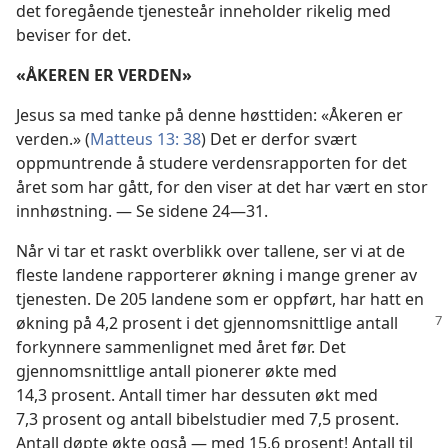
det foregående tjenesteår inneholder rikelig med
beviser for det.
«ÅKEREN ER VERDEN»
Jesus sa med tanke på denne høsttiden: «Åkeren er
verden.» (
Matteus 13: 38
) Det er derfor svært
oppmuntrende å studere verdensrapporten for det
året som har gått, for den viser at det har vært en stor
innhøstning. — Se sidene 24—31.
Når vi tar et raskt overblikk over tallene, ser vi at de
fleste landene rapporterer økning i mange grener av
tjenesten. De 205 landene som er oppført, har hatt en
økning på 4,2 prosent i det gjennomsnittlige
antall
forkynnere sammenlignet med året før. Det
gjennomsnittlige antall pionerer økte med
14,3 prosent. Antall timer har dessuten økt med
7,3 prosent og antall bibelstudier med 7,5 prosent.
Antall døpte økte også — med 15,6 prosent! Antall til