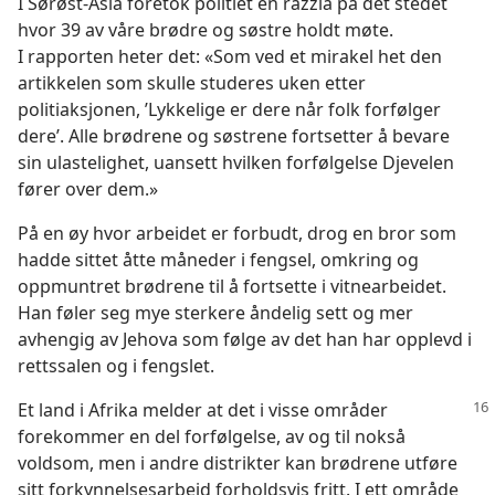
I Sørøst-Asia foretok politiet en razzia på det stedet
hvor 39 av våre brødre og søstre holdt møte.
I rapporten heter det: «Som ved et mirakel het den
artikkelen som skulle studeres uken etter
politiaksjonen, ’Lykkelige er dere når folk forfølger
dere’. Alle brødrene og søstrene fortsetter å bevare
sin ulastelighet, uansett hvilken forfølgelse Djevelen
fører over dem.»
På en øy hvor arbeidet er forbudt, drog en bror som
hadde sittet åtte måneder i fengsel, omkring og
oppmuntret brødrene til å fortsette i vitnearbeidet.
Han føler seg mye sterkere åndelig sett og mer
avhengig av Jehova som følge av det han har opplevd i
rettssalen og i fengslet.
Et land i Afrika melder at det i visse områder
forekommer en del forfølgelse, av og til nokså
voldsom, men i andre distrikter kan brødrene utføre
sitt forkynnelsesarbeid forholdsvis fritt. I ett område