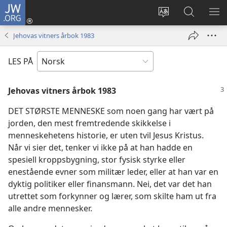
JW.ORG
Logg
inn
Endre
Søk
VIS
(åpner
språk
på
ME
Jehovas vitners årbok 1983
nytt
JW.ORG
vindu)
LES PÅ
Jehovas vitners årbok 1983
DET STØRSTE MENNESKE som noen gang har vært på
jorden, den mest fremtredende skikkelse i
menneskehetens historie, er uten tvil Jesus Kristus.
Når vi sier det, tenker vi ikke på at han hadde en
spesiell kroppsbygning, stor fysisk styrke eller
enestående evner som militær leder, eller at han var en
dyktig politiker eller finansmann. Nei, det var det han
utrettet som forkynner og lærer, som skilte ham ut fra
alle andre mennesker.