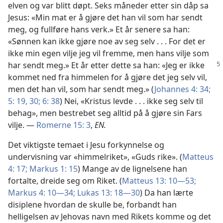
elven og var blitt døpt. Seks måneder etter sin dåp sa
Jesus: «Min mat er å gjøre det han vil som har sendt
meg, og fullføre hans verk.» Et år senere sa han:
«Sønnen kan ikke gjøre noe av seg selv . . . For det er
ikke min egen vilje jeg vil fremme, men hans vilje som
har sendt meg.» Et år etter dette sa han:
«Jeg er ikke
kommet ned fra himmelen for å gjøre det jeg selv vil,
men det han vil, som har sendt meg.» (
Johannes 4: 34;
5: 19,
30;
6: 38
) Nei, «Kristus levde . . . ikke seg selv til
behag», men bestrebet seg alltid på å gjøre sin Fars
vilje. —
Romerne 15: 3
,
EN.
Det viktigste temaet i Jesu forkynnelse og
undervisning var «himmelriket», «Guds rike». (
Matteus
4: 17;
Markus 1: 15
) Mange av de lignelsene han
fortalte, dreide seg om Riket. (
Matteus 13: 10—53;
Markus 4: 10—34;
Lukas 13: 18—30
) Da han lærte
disiplene hvordan de skulle be, forbandt han
helligelsen av Jehovas navn med Rikets komme og det