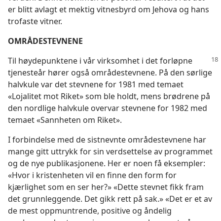
er blitt avlagt et mektig vitnesbyrd om Jehova og hans
trofaste vitner.
OMRÅDESTEVNENE
Til høydepunktene i vår virksomhet i det forløpne
tjenesteår hører også områdestevnene. På den sørlige
halvkule var det stevnene for 1981 med temaet
«Lojalitet mot Riket» som ble holdt, mens brødrene på
den nordlige halvkule overvar stevnene for 1982 med
temaet «Sannheten om Riket».
I forbindelse med de sistnevnte områdestevnene har
mange gitt uttrykk for sin verdsettelse av programmet
og de nye publikasjonene. Her er noen få eksempler:
«Hvor i kristenheten vil en finne den form for
kjærlighet som en ser her?» «Dette stevnet fikk fram
det grunnleggende. Det gikk rett på sak.» «Det er et av
de mest oppmuntrende, positive og åndelig