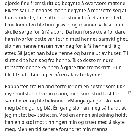
gjorde fine fremskritt og begynte å overvære møtene i
Rikets sal. Da hennes mann begynte å motsette seg at
hun studerte, fortsatte hun studiet på et annet sted.
I mellomtiden ble hun gravid, og mannen ville at hun
skulle sørge for å få abort. Da hun forsøkte å forklare
ham hvorfor dette var i strid med hennes samvittighet,
slo han henne nesten hver dag for å få henne til å gi
etter. Så jaget han både henne og barna ut av huset. Til
slutt skilte han seg fra henne. Ikke desto mindre
fortsatte denne kvinnen å gjøre fine fremskritt. Hun
ble til slutt døpt og er nå en aktiv forkynner.
Rapporten fra Finland forteller om en søster som fikk
mye motstand fra sin mann, men som stod fast
for
sannheten og ble belønnet. «Mange ganger slo han
meg både gul og blå. Én gang slo han meg så hardt at
jeg mistet bevisstheten. Ved en annen anledning holdt
han en pistol mot tinningen min og truet med å skyte
meg. Men en tid senere forandret min manns