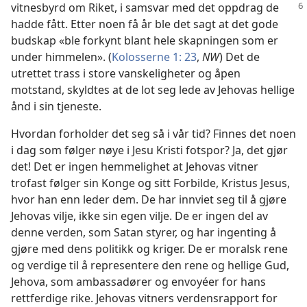
vitnesbyrd
om Riket, i samsvar med det oppdrag de
hadde fått. Etter noen få år ble det sagt at det gode
budskap «ble forkynt blant hele skapningen som er
under himmelen». (
Kolosserne 1: 23
,
NW
) Det de
utrettet trass i store vanskeligheter og åpen
motstand, skyldtes at de lot seg lede av Jehovas hellige
ånd i sin tjeneste.
Hvordan forholder det seg så i vår tid? Finnes det noen
i dag som følger nøye i Jesu Kristi fotspor? Ja, det gjør
det! Det er ingen hemmelighet at Jehovas vitner
trofast følger sin Konge og sitt Forbilde, Kristus Jesus,
hvor han enn leder dem. De har innviet seg til å gjøre
Jehovas vilje, ikke sin egen vilje. De er ingen del av
denne verden, som Satan styrer, og har ingenting å
gjøre med dens politikk og kriger. De er moralsk rene
og verdige til å representere den rene og hellige Gud,
Jehova, som ambassadører og envoyéer for hans
rettferdige rike. Jehovas vitners verdensrapport for