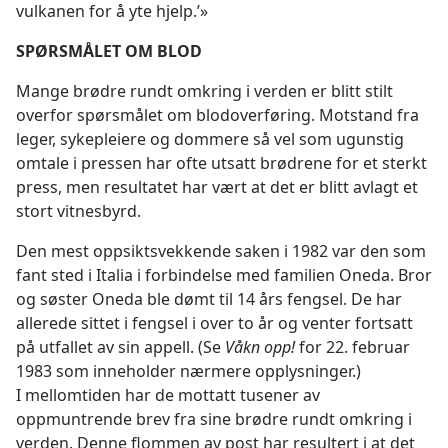
vulkanen for å yte hjelp.’»
SPØRSMÅLET OM BLOD
Mange brødre rundt omkring i verden er blitt stilt
overfor spørsmålet om blodoverføring. Motstand fra
leger, sykepleiere og dommere så vel som ugunstig
omtale i pressen har ofte utsatt brødrene for et sterkt
press, men resultatet har vært at det er blitt avlagt et
stort vitnesbyrd.
Den mest oppsiktsvekkende saken i 1982 var den som
fant sted i Italia i forbindelse med familien Oneda. Bror
og søster Oneda ble dømt til 14 års fengsel. De har
allerede sittet i fengsel i over to år og venter fortsatt
på utfallet av sin appell. (Se
Våkn opp!
for 22. februar
1983 som inneholder nærmere opplysninger.)
I mellomtiden har de mottatt tusener av
oppmuntrende brev fra sine brødre rundt omkring i
verden. Denne flommen av post har resultert i at det