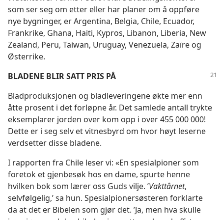
som ser seg om etter eller har planer om å oppføre
nye bygninger, er Argentina, Belgia, Chile, Ecuador,
Frankrike, Ghana, Haiti, Kypros, Libanon, Liberia, New
Zealand, Peru, Taiwan, Uruguay, Venezuela, Zaïre og
Østerrike.
BLADENE BLIR SATT PRIS PÅ
Bladproduksjonen og bladleveringene økte mer enn
åtte prosent i det forløpne år. Det samlede antall trykte
eksemplarer jorden over kom opp i over 455 000 000!
Dette er i seg selv et vitnesbyrd om hvor høyt leserne
verdsetter disse bladene.
I rapporten fra Chile leser vi: «En spesialpioner som
foretok et gjenbesøk hos en dame, spurte henne
hvilken bok som lærer oss Guds vilje. ’
Vakttårnet
,
selvfølgelig,’ sa hun. Spesialpionersøsteren forklarte
da at det er Bibelen som gjør det. ’Ja, men hva skulle