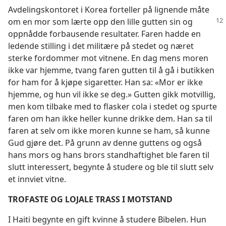
Avdelingskontoret i Korea forteller på lignende måte
om en mor som lærte opp den lille gutten sin
og
oppnådde forbausende resultater. Faren hadde en
ledende stilling i det militære på stedet og næret
sterke fordommer mot vitnene. En dag mens moren
ikke var hjemme, tvang faren gutten til å gå i butikken
for ham for å kjøpe sigaretter. Han sa: «Mor er ikke
hjemme, og hun vil ikke se deg.» Gutten gikk motvillig,
men kom tilbake med to flasker cola i stedet og spurte
faren om han ikke heller kunne drikke dem. Han sa til
faren at selv om ikke moren kunne se ham, så kunne
Gud gjøre det. På grunn av denne guttens og også
hans mors og hans brors standhaftighet ble faren til
slutt interessert, begynte å studere og ble til slutt selv
et innviet vitne.
TROFASTE OG LOJALE TRASS I MOTSTAND
I Haiti begynte en gift kvinne å studere Bibelen. Hun