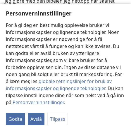
jeg gjøre med den bibelen jeg nettopp har skaffet
meg, hvis jeg ikke brukte
Vakttårnet
for å forstå den?’
Personverninnstillinger
—
Apostlenes gjerninger 8: 31
.»
For å gi deg en best mulig opplevelse bruker vi
Kvartalsvise utgaver av bladet
Våkn opp!
utgis nå på 17
informasjonskapsler og lignende teknologier. Noen
forskjellige språk, og det er blitt mottatt med stor
informasjonskapsler er nødvendige for å få
begeistring i mange land. Avdelingskontoret i Libanon
nettstedet vårt til å fungere og kan ikke avvises. Du
skriver om mottagelsen av en av disse nye kvartalsvise
kan godta eller avslå bruken av ytterligere
utgavene: «Bladet
Våkn opp!
har for første gang begynt
informasjonskapsler, som vi bare bruker for å
å komme ut på arabisk, og de arabisktalende
forbedre opplevelsen din. Ingen av disse dataene vil
brødrene setter stor pris på det. . . . [Det er] en sann
noen gang bli solgt eller brukt til markedsføring. For
kilde til oppmuntring.» Dette uttrykker på en god måte
å lære mer, les
globale retningslinjer for bruk av
hvordan mange som nå nyter godt av disse
informasjonskapsler og lignende teknologier
. Du kan
kvartalsvise utgavene av
Våkn opp!
på andre språk,
tilpasse innstillingene dine når som helst ved å gå inn
også føler det.
på
Personverninnstillinger
.
Vi
NYE TRYKKPRESSER OG NYTT BOKBINDERUTSTYR
in
Godta
Avslå
Tilpass
På feltet har det vært stor etterspørsel etter mer
litteratur, og dette har på sin side lagt et ekstra press