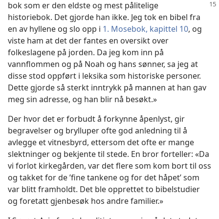
bok som er den eldste og mest
pålitelige
historiebok. Det gjorde han ikke. Jeg tok en bibel fra
en av hyllene og slo opp i
1. Mosebok, kapittel 10
, og
viste ham at det der fantes en oversikt over
folkeslagene på jorden. Da jeg kom inn på
vannflommen og på Noah og hans sønner, sa jeg at
disse stod oppført i leksika som historiske personer.
Dette gjorde så sterkt inntrykk på mannen at han gav
meg sin adresse, og han blir nå besøkt.»
Der hvor det er forbudt å forkynne åpenlyst, gir
begravelser og brylluper ofte god anledning til å
avlegge et vitnesbyrd, ettersom det ofte er mange
slektninger og bekjente til stede. En bror forteller: «Da
vi forlot kirkegården, var det flere som kom bort til oss
og takket for de ’fine tankene og for det håpet’ som
var blitt framholdt. Det ble opprettet to bibelstudier
og foretatt gjenbesøk hos andre familier.»