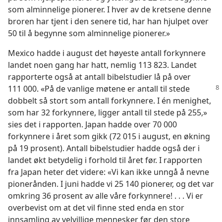
som alminnelige pionerer. I hver av de kretsene denne
broren har tjent i den senere tid, har han hjulpet over
50 til å begynne som alminnelige pionerer.»
Mexico hadde i august det høyeste antall forkynnere
landet noen gang har hatt, nemlig 113 823. Landet
rapporterte også at antall bibelstudier lå på over
111 000. «På de vanlige møtene er antall til
stede
dobbelt så stort som antall forkynnere. I én menighet,
som har 32 forkynnere, ligger antall til stede på 255,»
sies det i rapporten. Japan hadde over 70 000
forkynnere i året som gikk (72 015 i august, en økning
på 19 prosent). Antall bibelstudier hadde også der i
landet økt betydelig i forhold til året før. I rapporten
fra Japan heter det videre: «Vi kan ikke unngå å nevne
pionerånden. I juni hadde vi 25 140 pionerer, og det var
omkring 36 prosent av alle våre forkynnere! . . . Vi er
overbevist om at det vil finne sted enda en stor
innsamling av velvillige mennesker før den store