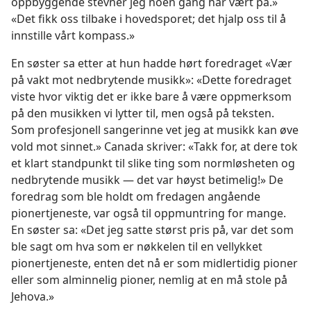
oppbyggende stevner jeg noen gang har vært på.»
«Det fikk oss tilbake i hovedsporet; det hjalp oss til å
innstille vårt kompass.»
En søster sa etter at hun hadde hørt foredraget «Vær
på vakt mot nedbrytende musikk»: «Dette foredraget
viste hvor viktig det er ikke bare å være oppmerksom
på den musikken vi lytter til, men også på teksten.
Som profesjonell sangerinne vet jeg at musikk kan øve
vold mot sinnet.» Canada skriver: «Takk for, at dere tok
et klart standpunkt til slike ting som normløsheten og
nedbrytende musikk — det var høyst betimelig!» De
foredrag som ble holdt om fredagen angående
pionertjeneste, var også til oppmuntring for mange.
En søster sa: «Det jeg satte størst pris på, var det som
ble sagt om hva som er nøkkelen til en vellykket
pionertjeneste, enten det nå er som midlertidig pioner
eller som alminnelig pioner, nemlig at en må stole på
Jehova.»