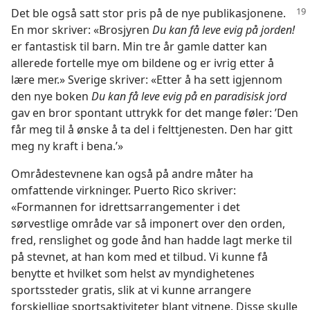
Det ble også satt stor pris på de nye publikasjonene.
En mor skriver: «Brosjyren
Du kan få leve evig på jorden!
er fantastisk til barn. Min tre år gamle datter kan
allerede fortelle mye om bildene og er ivrig etter å
lære mer.» Sverige skriver: «Etter å ha sett igjennom
den nye boken
Du kan få leve evig på en paradisisk jord
gav en bror spontant uttrykk for det mange føler: ’Den
får meg til å ønske å ta del i felttjenesten. Den har gitt
meg ny kraft i bena.’»
Områdestevnene kan også på andre måter ha
omfattende virkninger. Puerto Rico skriver:
«Formannen for idrettsarrangementer i det
sørvestlige område var så imponert over den orden,
fred, renslighet og gode ånd han hadde lagt merke til
på stevnet, at han kom med et tilbud. Vi kunne få
benytte et hvilket som helst av myndighetenes
sportssteder gratis, slik at vi kunne arrangere
forskjellige sportsaktiviteter blant vitnene. Disse skulle