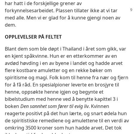
har hatt i de forskjellige grener av
forkynnelsesarbeidet.
Plassen tillater ikke at vi tar
med alle. Men vi er glad for å kunne gjengi noen av
dem.
OPPLEVELSER PÅ FELTET
Blant dem som ble døpt i Thailand i året som gikk, var
en kjent spåkvinne. Hun er en etterkommer av en
avdød høvding i en av byene i landet og hadde arvet
flere kostbare amuletter og en rekke bøker om
spiritisme og magi. Folk kom til henne fra nær og fjern
for å få råd. En spesialpioner leverte en brosjyre til
henne, oppsøkte henne igjen og begynte et
bibelstudium med henne ved å benytte kapittel 3 i
boken
Den sannhet som fører til evig liv
. Kvinnen
reagerte positivt på det hun lærte, og snart ødela hun
de spiritistiske remediene og amulettene til en verdi av
omkring 3500 kroner som hun hadde arvet. Det tok