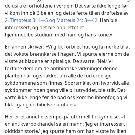
de usikre forholdene i verden. Det varte ikke lenge før
vi kom inn på Bibelen, og dette førte til en drøftelse av
2. Timoteus 3: 1—5 og
Matteus 24: 3—42
. Han ble
interessert, og det ble opprettet et
hjemmebibelstudium med ham og hans kone.»
En annen skriver: «Vi gikk forbi et hus og la merke til at
det vokste brønnkarse i hagen. Vi spurte eierne om de
visste at bladene er spiselige. De svarte: ’Nei.’ Vi
fortalte dem om de antibiotiske virkninger denne
planten har, og snakket om alle de forferdelige
sykdommene som finnes. Spørsmålet om hvorvidt alle
sykdommer noen gang ville bli utryddet, ble stilt. Det
varte ikke lenge før de bad oss komme innenfor, og vi
fikk i gang en bibelsk samtale.»
Her er et annet eksempel på uformell forkynnelse: «I
en antikvarbokhandel sa en mann: ’Jeg er interessert i
oldtidshistorie.’ Jeg spurte ham om han visste hvilken