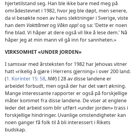
hjertetilstand seg. Han ble ikke bare med meg på
områdestevnet i 1982, hvor jeg ble døpt, men senere,
da vi besøkte noen av hans slektninger i Sverige, viste
han dem
Vakttårnet
og
Våkn opp!
og sa: ’Dette er noen
fine blad. Vi håper at dere også vil like å lese dem.’ Nå
håper jeg at min mann vil gå inn for sannheten.»
VIRKSOMHET «UNDER JORDEN»
I samsvar med årsteksten for 1982 har Jehovas vitner
hatt «rikelig å gjøre i Herrens gjerning» i over 200 land.
(
1. Korinter 15: 58
,
NW
) I 28 av disse landene er
arbeidet forbudt, men også der har det vært økning.
Mange interessante rapporter er også på forskjellige
måter kommet fra disse landene. De viser at englene
leder det arbeid som blir utført «under jorden» trass i
forskjellige hindringer. Uvanlige omstendigheter kan
noen ganger få folk til å bli interessert i Rikets
budskap.