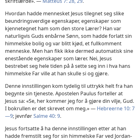
skriftlærde». —
Matteus 7: 28, 29
.
Hvordan hadde mennesket Jesus tilegnet seg slike
beundringsverdige egenskaper, egenskaper som
kjennetegnet ham som den store Lærer? Han var
naturligvis Guds enbårne Sønn, som hadde forlatt sin
himmelske bolig og var blitt kjød, et fullkomment
menneske. Men han fikk ikke dermed automatisk sine
enestående egenskaper som lærer. Nei, Jesus
bestrebet seg hele tiden på å sette seg inn i hva hans
himmelske Far ville at han skulle si og gjøre.
Denne innstillingen kom tydelig til uttrykk helt fra han
begynte sin tjeneste. Apostelen Paulus forteller at
Jesus sa: «Se, her kommer jeg for å gjøre din vilje, Gud.
I bokrullen er det skrevet om meg.» —
Hebreerne 10: 7
—9
; jevnfør
Salme 40: 9
.
Jesus fortsatte å ha denne innstillingen etter at han
hadde fremstilt seg for sin himmelske Far ved Jordan-