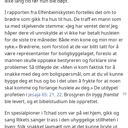
ikke lang tid før hun ble døpt.
I rapporten fra Elfenbeinskysten fortelles det om to
brødre som gikk fra hus til hus. De traff en mann som
sa med skjelvende stemme: «Jeg har ventet dere! Jeg
håper dere vil unnskylde at vi ikke har betalt husleien
for de siste tre måneder. Både min kone og min mor er
syke.» Brødrene, som forstod at de var blitt tatt for å
være representanter for boligbyggelaget, foreslo at
mannen skulle oppsøke bestyreren og forklare sine
problemer. Så tilføyde de: «Men vi kom faktisk for å
snakke med deg om boligspørsmål, om at du vil kunne
bygge deg et hus og bo i det uten å frykte for at noen
skal komme og forlange husleie av deg.» De utdypet
profetien i
Jesaja 65: 21, 22
. Brosjyren
En
trygg framtid
ble levert, og et bibelstudium ble opprettet.
En spesialpioner i Tchad som var på vei hjem, gikk og
sang Rikets sanger trass i den uhyggelige stillheten i
byen; folk snakket lavmælt om at det kunne bryte ut