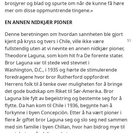
brosjyrer og blad og spurte om når de kunne få høre
mer om disse oppmuntrende tingene.»
EN ANNEN NIDKJÆR PIONER
Denne beretningen om hvordan sannheten ble gjort
kjent på kryss og tvers i Chile, ville ikke være
fullstendig uten at vi nevnte en annen nidkjær pioner,
Theodore Laguna, som kom hit fra De forente stater.
Bror Laguna var til stede ved stevnet i
Washington, D.C., i 1935 og hørte de stimulerende
foredragene hvor bror Rutherford oppfordret
Herrens folk til å tenke over muligheten for å bringe
det gode budskap om Riket til Sør-Amerika. Bror
Laguna ble fylt av begeistring og bestemte seg for å
flytte. Da han kom til Chile i 1936, begynte han å
forkynne i byen Concepción. Etter å ha vært pioner i
flere år giftet bror Laguna seg og slo seg ned sammen
med sin familie i byen Chillan, hvor han bidrog mye til