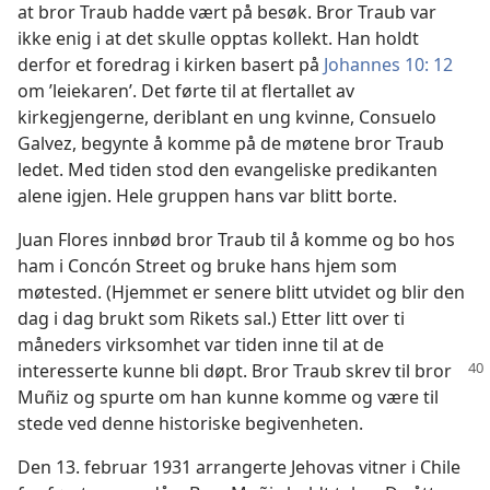
at bror Traub hadde vært på besøk. Bror Traub var
ikke enig i at det skulle opptas kollekt. Han holdt
derfor et foredrag i kirken basert på
Johannes 10: 12
om ’leiekaren’. Det førte til at flertallet av
kirkegjengerne, deriblant en ung kvinne, Consuelo
Galvez, begynte å komme på de møtene bror Traub
ledet. Med tiden stod den evangeliske predikanten
alene igjen. Hele gruppen hans var blitt borte.
Juan Flores innbød bror Traub til å komme og bo hos
ham i Concón Street og bruke hans hjem som
møtested. (Hjemmet er senere blitt utvidet og blir den
dag i dag brukt som Rikets sal.) Etter litt over ti
måneders virksomhet var tiden inne til at de
interesserte
kunne bli døpt. Bror Traub skrev til bror
Muñiz og spurte om han kunne komme og være til
stede ved denne historiske begivenheten.
Den 13. februar 1931 arrangerte Jehovas vitner i Chile