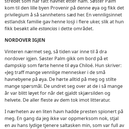
stredet som har fått navnet etter ham. Søster Palm
kom til den lille byen Provenir på denne øya og fikk det
privilegium å så sannhetens sæd her. En vennligsinnet
estlandsk familie gav henne losji i flere uker, slik at hun
fikk besøkt alle
estancias
i dette området.
NORDOVER IGJEN
Vinteren nærmet seg, så tiden var inne til å dra
nordover igjen. Søster Palm gikk om bord på et
dampskip som førte henne til øya Chiloé. Hun skriver:
«Jeg traff mange vennlige mennesker i de små
havnebyene på øya. De hørte alltid på meg og stilte
mange spørsmål. De undret seg over at de i så mange
år var blitt løyet for når det gjaldt skjærsilden og
helvete. De aller fleste av dem tok imot litteratur.
I nærheten av en liten havn hadde presten spionert på
meg. En gang da jeg ikke var oppmerksom nok, stjal
en av hans lydige tjenere saltasken min, som var full av