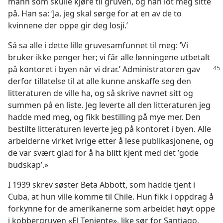
mann som skulle kjøre til gruven, og han lot meg sitte
på. Han sa: ’Ja, jeg skal sørge for at en av de to
kvinnene der oppe gir deg losji.’
Så sa alle i dette lille gruvesamfunnet til meg: ’Vi
bruker ikke penger her; vi får alle lønningene utbetalt
på kontoret i byen når vi drar.’ Administratoren
gav
derfor tillatelse til at alle kunne anskaffe seg den
litteraturen de ville ha, og så skrive navnet sitt og
summen på en liste. Jeg leverte all den litteraturen jeg
hadde med meg, og fikk bestilling på mye mer. Den
bestilte litteraturen leverte jeg på kontoret i byen. Alle
arbeiderne virket ivrige etter å lese publikasjonene, og
de var svært glad for å ha blitt kjent med det ’gode
budskap’.»
I 1939 skrev søster Beta Abbott, som hadde tjent i
Cuba, at hun ville komme til Chile. Hun fikk i oppdrag å
forkynne for de amerikanerne som arbeidet høyt oppe
i kobbergruven «El Teniente», like sør for Santiago.