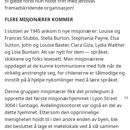
til glede fordi hun holdt tritt med Jehovas
fremadskridende organisasjon!
FLERE MISJONÆRER KOMMER
I slutten av 1945 ankom ti nye misjonærer: Louise og
Frances Stubbs, Stella Burton, Stephania Payne, Elsa
Sutton, John og Louise Baxter, Clara Giza, Lydia Walther
og Lola Buntain. Alt var nytt for dem — språket,
skikkene og folks levesett. Men misjonærene
oppdaget at de kunne kommunisere med folk når de
virkelig anstrengte seg, for chilenerne er tålmodige og
innstilt på å hjelpe nykomlinger med å lære språket.
Denne gruppen misjonærer fikk det privilegium å
opprette det første misjonærhjemmet i Lyon Street
3004 i Santiago. Avdelingskontoret var også en del av
dette hjemmet. Ettersom den opprinnelige
menigheten holdt til i den andre enden av byen, ble
det besluttet å lage et møtelokale ved å slå sammen