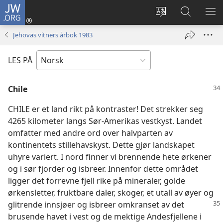
JW.ORG
Logg
inn
Endre
Søk
VIS
(åpner
språk
på
ME
Jehovas vitners årbok 1983
nytt
JW.ORG
vindu)
LES PÅ
Chile
CHILE er et land rikt på kontraster! Det strekker seg
4265 kilometer langs Sør-Amerikas vestkyst. Landet
omfatter med andre ord over halvparten av
kontinentets stillehavskyst. Dette gjør landskapet
uhyre variert. I nord finner vi brennende hete ørkener
og i sør fjorder og isbreer. Innenfor dette området
ligger det forrevne fjell rike på mineraler, golde
ørkensletter, fruktbare daler, skoger, et utall av øyer og
glitrende innsjøer og isbreer omkranset av det
brusende havet i vest og de mektige Andesfjellene i