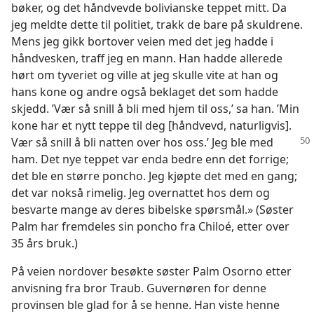
bøker, og det håndvevde bolivianske teppet mitt. Da
jeg meldte dette til politiet, trakk de bare på skuldrene.
Mens jeg gikk bortover veien med det jeg hadde i
håndvesken, traff jeg en mann. Han hadde allerede
hørt om tyveriet og ville at jeg skulle vite at han og
hans kone og andre også beklaget det som hadde
skjedd. ’Vær så snill å bli med hjem til oss,’ sa han. ’Min
kone har et nytt teppe til deg [håndvevd, naturligvis].
Vær så snill å bli natten
over hos oss.’ Jeg ble med
ham. Det nye teppet var enda bedre enn det forrige;
det ble en større poncho. Jeg kjøpte det med en gang;
det var nokså rimelig. Jeg overnattet hos dem og
besvarte mange av deres bibelske spørsmål.» (Søster
Palm har fremdeles sin poncho fra Chiloé, etter over
35 års bruk.)
På veien nordover besøkte søster Palm Osorno etter
anvisning fra bror Traub. Guvernøren for denne
provinsen ble glad for å se henne. Han viste henne