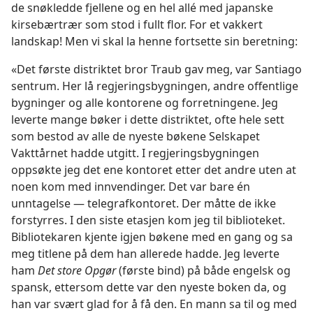
de snøkledde fjellene og en hel allé med japanske
kirsebærtrær som stod i fullt flor. For et vakkert
landskap! Men vi skal la henne fortsette sin beretning:
«Det første distriktet bror Traub gav meg, var Santiago
sentrum. Her lå regjeringsbygningen, andre offentlige
bygninger og alle kontorene og forretningene. Jeg
leverte mange bøker i dette distriktet, ofte hele sett
som bestod av alle de nyeste bøkene Selskapet
Vakttårnet hadde utgitt. I regjeringsbygningen
oppsøkte jeg det ene kontoret etter det andre uten at
noen kom med innvendinger. Det var bare én
unntagelse — telegrafkontoret. Der måtte de ikke
forstyrres. I den siste etasjen kom jeg til biblioteket.
Bibliotekaren kjente igjen bøkene med en gang og sa
meg titlene på dem han allerede hadde. Jeg leverte
ham
Det store Opgør
(første bind) på både engelsk og
spansk, ettersom dette var den nyeste boken da, og
han var svært glad for å få den. En mann sa til og med