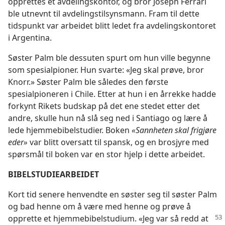
opprettes et avdelingskontor, og bror Joseph Ferrari
ble utnevnt til avdelingstilsynsmann. Fram til dette
tidspunkt var arbeidet blitt ledet fra avdelingskontoret
i Argentina.
Søster Palm ble dessuten spurt om hun ville begynne
som spesialpioner. Hun svarte: «Jeg skal prøve, bror
Knorr.» Søster Palm ble således den første
spesialpioneren i Chile. Etter at hun i en årrekke hadde
forkynt Rikets budskap på det ene stedet etter det
andre, skulle hun nå slå seg ned i Santiago og lære å
lede hjemmebibelstudier. Boken
«Sannheten skal frigjøre
eder»
var blitt oversatt til spansk, og en brosjyre med
spørsmål til boken var en stor hjelp i dette arbeidet.
BIBELSTUDIEARBEIDET
Kort tid senere henvendte en søster seg til søster Palm
og bad henne om å være med henne og prøve å
opprette et hjemmebibelstudium. «Jeg var så redd
at