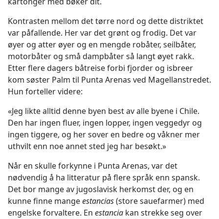
kartonger med bøker dit.
Kontrasten mellom det tørre nord og dette distriktet
var påfallende. Her var det grønt og frodig. Det var
øyer og atter øyer og en mengde robåter, seilbåter,
motorbåter og små dampbåter så langt øyet rakk.
Etter flere dagers båtreise forbi fjorder og isbreer
kom søster Palm til Punta Arenas ved Magellanstredet.
Hun forteller videre:
«Jeg likte alltid denne byen best av alle byene i Chile.
Den har ingen fluer, ingen lopper, ingen veggedyr og
ingen tiggere, og her sover en bedre og våkner mer
uthvilt enn noe annet sted jeg har besøkt.»
Når en skulle forkynne i Punta Arenas, var det
nødvendig å ha litteratur på flere språk enn spansk.
Det bor mange av jugoslavisk herkomst der, og en
kunne finne mange
estancias
(store sauefarmer) med
engelske forvaltere. En
estancia
kan strekke seg over