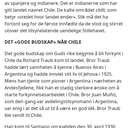
av spanjere og indianere. Det er indianerne som har
gitt landet navnet Chile. De kalte området
chilli,
som
betyr «stedet hvor landet ender». Slik må det ha
fortont seg for de første innfødte da de stod og stirret
utover det tilsynelatende uendelige Stillehavet.
DET «GODE BUDSKAP» NÅR CHILE
Det gode budskap om Guds rike begynte å bli forkynt i
Chile da Richard Traub kom til landet. Bror Traub
hadde lært sannheten å kjenne i Buenos Aires i
Argentina og hadde innviet sitt liv til Jehova i 1925.
Mens han tjente som pioner i Argentina i nærheten av
Andesfjellene, fikk han et stadig sterkere ønske om å
starte forkynnelsesarbeidet i Chile. Bror Juan Muñiz,
som den gang var avdelingstilsynsmann i Argentina,
var enig i at det så ut til å være en god idé. Bror Traub
ble sendt til Chile.
Han kom til Santiago om kvelden den 30. april 1930.