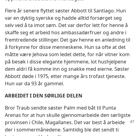
Flere år senere flyttet søster Abbott til Santiago. Hun
var en dyktig syerske og hadde alltid forsørget seg
selv ved å ta imot søm. Det var derfor lett for henne å
skaffe seg et arbeid hos ambassadørfruer og andre i
fremtredende stillinger. Det gav henne en anledning til
å forkynne for disse menneskene. Hun sa ofte at det
måtte være Jehova som ledet dette, for når vitner kom
på besøk i disse elegante hjemmene, lot hushjelpene
dem aldri få komme inn og snakke med eierne. Søster
Abbott døde i 1975, etter mange års trofast tjeneste.
Hun var da 93 år gammel.
ARBEIDET I DEN SØRLIGE DELEN
Bror Traub sendte søster Palm med båt til Punta
Arenas for at hun skulle gjennomarbeide den sørligste
provinsen i Chile, Magallanes. Det var best å arbeide
der i sommermånedene. Samtidig ble det sendt ti