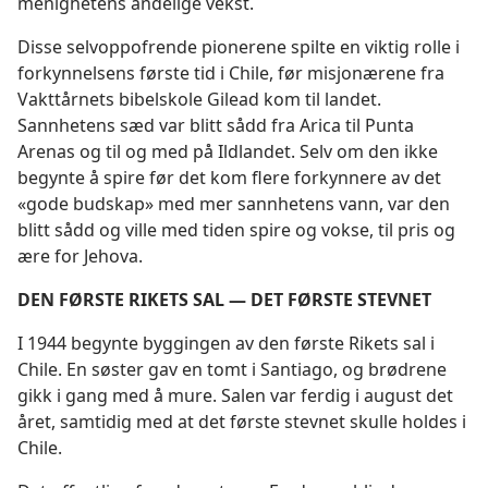
menighetens åndelige vekst.
Disse selvoppofrende pionerene spilte en viktig rolle i
forkynnelsens første tid i Chile, før misjonærene fra
Vakttårnets bibelskole Gilead kom til landet.
Sannhetens sæd var blitt sådd fra Arica til Punta
Arenas og til og med på Ildlandet. Selv om den ikke
begynte å spire før det kom flere forkynnere av det
«gode budskap» med mer sannhetens vann, var den
blitt sådd og ville med tiden spire og vokse, til pris og
ære for Jehova.
DEN FØRSTE RIKETS SAL — DET FØRSTE STEVNET
I 1944 begynte byggingen av den første Rikets sal i
Chile. En søster gav en tomt i Santiago, og brødrene
gikk i gang med å mure. Salen var ferdig i august det
året, samtidig med at det første stevnet skulle holdes i
Chile.