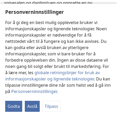
spisesalen og dagligstuen og opprette en ny
menighet. I 1946 ble altså menighet nr. 2 opprettet i
Personverninnstillinger
storbyen Santiago, som da hadde 1,5 million
innbyggere.
For å gi deg en best mulig opplevelse bruker vi
informasjonskapsler og lignende teknologier. Noen
DEN FØRSTE KRETSTILSYNSMANNEN
informasjonskapsler er nødvendige for å få
nettstedet vårt til å fungere og kan ikke avvises. Du
I juli 1946 ble bror Albert Mann, en av de to første
kan godta eller avslå bruken av ytterligere
misjonærene som kom til Chile, utnevnt til å tjene som
informasjonskapsler, som vi bare bruker for å
den første kretstilsynsmannen i landet. Det var bare ni
forbedre opplevelsen din. Ingen av disse dataene vil
menigheter i landet med til sammen 93 forkynnere.
noen gang bli solgt eller brukt til markedsføring. For
Disse befant seg i Chillan, Concepción, Rancagua,
å lære mer, les
globale retningslinjer for bruk av
Melipilla, Illapel og Santiago. Bror Manns eksempel på
informasjonskapsler og lignende teknologier
. Du kan
tro og hengivenhet har ansporet både unge og gamle
tilpasse innstillingene dine når som helst ved å gå inn
i sannheten.
på
Personverninnstillinger
.
Vi
Da bror Mann begynte som kretstilsynsmann, var det
in
som oftest vanskelig å skaffe losji til ham i de små
Godta
Avslå
Tilpass
menighetene. Det betydde at han måtte overnatte på
hotell. Noen ganger kunne det være vanskelig å få