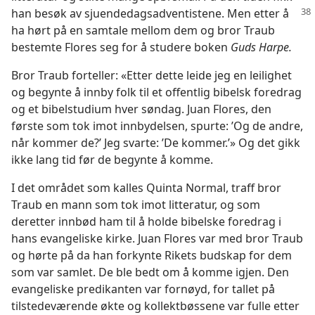
han besøk av sjuendedagsadventistene.
Men etter å
ha hørt på en samtale mellom dem og bror Traub
bestemte Flores seg for å studere boken
Guds Harpe.
Bror Traub forteller: «Etter dette leide jeg en leilighet
og begynte å innby folk til et offentlig bibelsk foredrag
og et bibelstudium hver søndag. Juan Flores, den
første som tok imot innbydelsen, spurte: ’Og de andre,
når kommer de?’ Jeg svarte: ’De kommer.’» Og det gikk
ikke lang tid før de begynte å komme.
I det området som kalles Quinta Normal, traff bror
Traub en mann som tok imot litteratur, og som
deretter innbød ham til å holde bibelske foredrag i
hans evangeliske kirke. Juan Flores var med bror Traub
og hørte på da han forkynte Rikets budskap for dem
som var samlet. De ble bedt om å komme igjen. Den
evangeliske predikanten var fornøyd, for tallet på
tilstedeværende økte og kollektbøssene var fulle etter