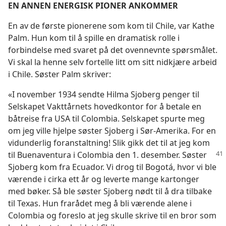
EN ANNEN ENERGISK PIONER ANKOMMER
En av de første pionerene som kom til Chile, var Kathe
Palm. Hun kom til å spille en dramatisk rolle i
forbindelse med svaret på det ovennevnte spørsmålet.
Vi skal la henne selv fortelle litt om sitt nidkjære arbeid
i Chile. Søster Palm skriver:
«I november 1934 sendte Hilma Sjoberg penger til
Selskapet Vakttårnets hovedkontor for å betale en
båtreise fra USA til Colombia. Selskapet spurte meg
om jeg ville hjelpe søster Sjoberg i Sør-Amerika. For en
vidunderlig foranstaltning! Slik gikk det til at jeg kom
til Buenaventura i Colombia
den 1. desember. Søster
Sjoberg kom fra Ecuador. Vi drog til Bogotá, hvor vi ble
værende i cirka ett år og leverte mange kartonger
med bøker. Så ble søster Sjoberg nødt til å dra tilbake
til Texas. Hun frarådet meg å bli værende alene i
Colombia og foreslo at jeg skulle skrive til en bror som