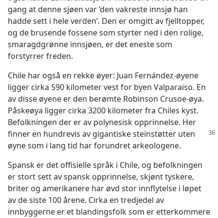
gang at denne sjøen var ’den vakreste innsjø han
hadde sett i hele verden’. Den er omgitt av fjelltopper,
og de brusende fossene som styrter ned i den rolige,
smaragdgrønne innsjøen, er det eneste som
forstyrrer freden.
Chile har også en rekke øyer: Juan Fernández-øyene
ligger cirka 590 kilometer vest for byen Valparaiso. En
av disse øyene er den berømte Robinson Crusoe-øya.
Påskeøya ligger cirka 3200 kilometer fra Chiles kyst.
Befolkningen der er av polynesisk opprinnelse. Her
finner en hundrevis av gigantiske
steinstøtter uten
øyne som i lang tid har forundret arkeologene.
Spansk er det offisielle språk i Chile, og befolkningen
er stort sett av spansk opprinnelse, skjønt tyskere,
briter og amerikanere har øvd stor innflytelse i løpet
av de siste 100 årene. Cirka en tredjedel av
innbyggerne er et blandingsfolk som er etterkommere