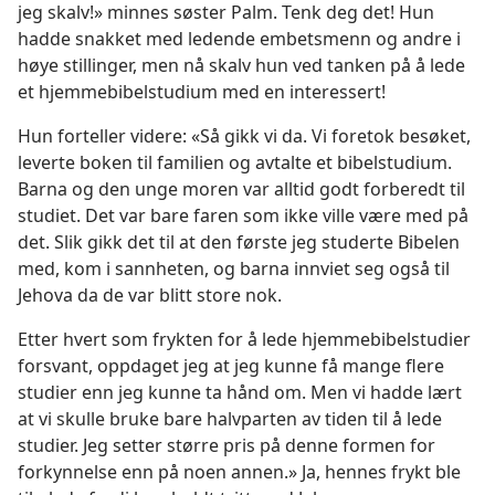
jeg skalv!» minnes søster Palm. Tenk deg det! Hun
hadde snakket med ledende embetsmenn og andre i
høye stillinger, men nå skalv hun ved tanken på å lede
et hjemmebibelstudium med en interessert!
Hun forteller videre: «Så gikk vi da. Vi foretok besøket,
leverte boken til familien og avtalte et bibelstudium.
Barna og den unge moren var alltid godt forberedt til
studiet. Det var bare faren som ikke ville være med på
det. Slik gikk det til at den første jeg studerte Bibelen
med, kom i sannheten, og barna innviet seg også til
Jehova da de var blitt store nok.
Etter hvert som frykten for å lede hjemmebibelstudier
forsvant, oppdaget jeg at jeg kunne få mange flere
studier enn jeg kunne ta hånd om. Men vi hadde lært
at vi skulle bruke bare halvparten av tiden til å lede
studier. Jeg setter større pris på denne formen for
forkynnelse enn på noen annen.» Ja, hennes frykt ble