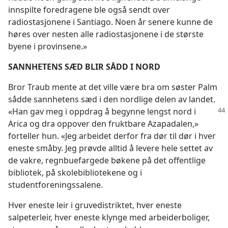
innspilte foredragene ble også sendt over
radiostasjonene i Santiago. Noen år senere kunne de
høres over nesten alle radiostasjonene i de største
byene i provinsene.»
SANNHETENS SÆD BLIR SÅDD I NORD
Bror Traub mente at det ville være bra om søster Palm
sådde sannhetens sæd i den nordlige delen av landet.
«Han gav meg i oppdrag å begynne lengst
nord i
Arica og dra oppover den fruktbare Azapadalen,»
forteller hun. «Jeg arbeidet derfor fra dør til dør i hver
eneste småby. Jeg prøvde alltid å levere hele settet av
de vakre, regnbuefargede bøkene på det offentlige
bibliotek, på skolebibliotekene og i
studentforeningssalene.
Hver eneste leir i gruvedistriktet, hver eneste
salpeterleir, hver eneste klynge med arbeiderboliger,