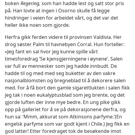
boken
Regering,
som han hadde lest og satt stor pris
på. Han lovte at ingen i Osorno skulle få legge
hindringer i veien for arbeidet vårt, og det var det
heller ikke noen som gjorde.
Herfra gikk ferden videre til provinsen Valdivia. Her
drog søster Palm til havnebyen Corral. Hun forteller:
«Jeg fant en sal hvor jeg kunne spille vårt
timesforedrag ’Se kjensgjerningene i øynene’. Salen
var full av mennesker som jeg hadde innbudt. De
hadde til og med med seg buketter av den vakre
nasjonalblomsten og bregneblad til å dekorere salen
med. For å få bort den gamle sigarettlukten i salen fikk
jeg tak i noen eukalyptusblad som jeg brente, og det
gjorde luften der inne mye bedre. En ung pike gikk
opp på galleriet for å se på dekorasjonene derfra, og
hun sa: ’Mmm, akkurat som Atkinsons parfyme.’(En
engelsk parfyme som var godt kjent i Chile.) Jeg fikk en
god latter! Etter foredraget tok de besøkende imot