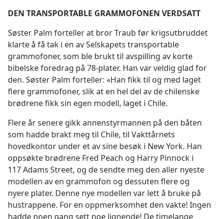
DEN TRANSPORTABLE GRAMMOFONEN VERDSATT
Søster Palm forteller at bror Traub før krigsutbruddet
klarte å få tak i en av Selskapets transportable
grammofoner, som ble brukt til avspilling av korte
bibelske foredrag på 78-plater. Han var veldig glad for
den. Søster Palm forteller: «Han fikk til og med laget
flere grammofoner, slik at en hel del av de chilenske
brødrene fikk sin egen modell, laget i Chile.
Flere år senere gikk annenstyrmannen på den båten
som hadde brakt meg til Chile, til Vakttårnets
hovedkontor under et av sine besøk i New York. Han
oppsøkte brødrene Fred Peach og Harry Pinnock i
117 Adams Street, og de sendte meg den aller nyeste
modellen av en grammofon og dessuten flere og
nyere plater. Denne nye modellen var lett å bruke på
hustrappene. For en oppmerksomhet den vakte! Ingen
hadde noen gang sett noe lignende! De timelange