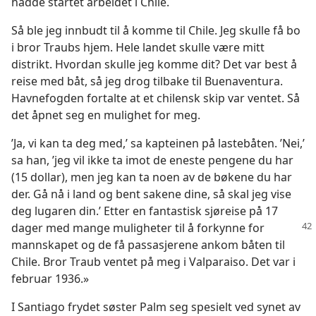
hadde startet arbeidet i Chile.
Så ble jeg innbudt til å komme til Chile. Jeg skulle få bo
i bror Traubs hjem. Hele landet skulle være mitt
distrikt. Hvordan skulle jeg komme dit? Det var best å
reise med båt, så jeg drog tilbake til Buenaventura.
Havnefogden fortalte at et chilensk skip var ventet. Så
det åpnet seg en mulighet for meg.
’Ja, vi kan ta deg med,’ sa kapteinen på lastebåten. ’Nei,’
sa han, ’jeg vil ikke ta imot de eneste pengene du har
(15 dollar), men jeg kan ta noen av de bøkene du har
der. Gå nå i land og bent sakene dine, så skal jeg vise
deg lugaren din.’ Etter en fantastisk sjøreise på 17
dager med mange muligheter
til å forkynne for
mannskapet og de få passasjerene ankom båten til
Chile. Bror Traub ventet på meg i Valparaiso. Det var i
februar 1936.»
I Santiago frydet søster Palm seg spesielt ved synet av