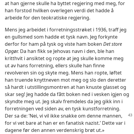
at han gjerne skulle ha byttet regjering med meg, for
han forstod hvilken overlegen verdi det hadde å
arbeide for den teokratiske regjering.
Mens jeg arbeidet i forretningsstrøket i 1936, traff jeg
en gullsmed som hadde et tysk navn. Jeg forkynte
derfor for ham på tysk og viste ham boken
Det store
Opgør.
Da han fikk se Jehovas navn i den, ble han
kritthvit i ansiktet og ropte at jeg skulle komme meg
ut av hans forretning, ellers skulle han finne
revolveren sin og skyte meg. Mens han ropte, løftet
han truende knyttneven mot meg og slo den deretter
så hardt i utstillingsmontren at han knuste glasset og
skar seg! Jeg hadde da fått boken ned i vesken igjen og
skyndte meg ut. Jeg skalv fremdeles da jeg gikk inn i
forretningen ved siden av, en tysk kunstforretning.
Der sa de: ’Nei, vi vil
ikke snakke om denne mannen,
for vi vet bare at han er en fanatisk nazist.’ Dette var i
dagene før den annen verdenskrig brøt ut.»