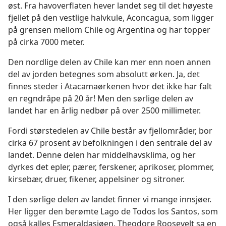
øst. Fra havoverflaten hever landet seg til det høyeste
fjellet på den vestlige halvkule, Aconcagua, som ligger
på grensen mellom Chile og Argentina og har topper
på cirka 7000 meter.
Den nordlige delen av Chile kan mer enn noen annen
del av jorden betegnes som absolutt ørken. Ja, det
finnes steder i Atacamaørkenen hvor det ikke har falt
en regndråpe på 20 år! Men den sørlige delen av
landet har en årlig nedbør på over 2500 millimeter.
Fordi størstedelen av Chile består av fjellområder, bor
cirka 67 prosent av befolkningen i den sentrale del av
landet. Denne delen har middelhavsklima, og her
dyrkes det epler, pærer, ferskener, aprikoser, plommer,
kirsebær, druer, fikener, appelsiner og sitroner.
I den sørlige delen av landet finner vi mange innsjøer.
Her ligger den berømte Lago de Todos los Santos, som
også kalles Esmeraldasjøen. Theodore Roosevelt sa en