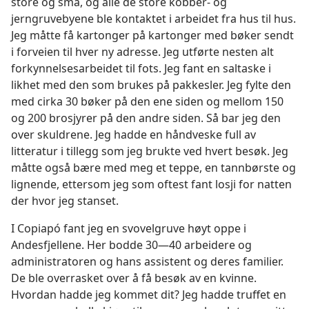
store og små, og alle de store kobber- og
jerngruvebyene ble kontaktet i arbeidet fra hus til hus.
Jeg måtte få kartonger på kartonger med bøker sendt
i forveien til hver ny adresse. Jeg utførte nesten alt
forkynnelsesarbeidet til fots. Jeg fant en saltaske i
likhet med den som brukes på pakkesler. Jeg fylte den
med cirka 30 bøker på den ene siden og mellom 150
og 200 brosjyrer på den andre siden. Så bar jeg den
over skuldrene. Jeg hadde en håndveske full av
litteratur i tillegg som jeg brukte ved hvert besøk. Jeg
måtte også bære med meg et teppe, en tannbørste og
lignende, ettersom jeg som oftest fant losji for natten
der hvor jeg stanset.
I Copiapó fant jeg en svovelgruve høyt oppe i
Andesfjellene. Her bodde 30—40 arbeidere og
administratoren og hans assistent og deres familier.
De ble overrasket over å få besøk av en kvinne.
Hvordan hadde jeg kommet dit? Jeg hadde truffet en