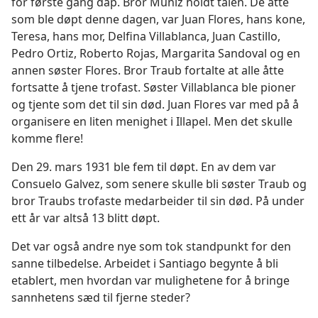
for første gang dåp. Bror Muñiz holdt talen. De åtte
som ble døpt denne dagen, var Juan Flores, hans kone,
Teresa, hans mor, Delfina Villablanca, Juan Castillo,
Pedro Ortiz, Roberto Rojas, Margarita Sandoval og en
annen søster Flores. Bror Traub fortalte at alle åtte
fortsatte å tjene trofast. Søster Villablanca ble pioner
og tjente som det til sin død. Juan Flores var med på å
organisere en liten menighet i Illapel. Men det skulle
komme flere!
Den 29. mars 1931 ble fem til døpt. En av dem var
Consuelo Galvez, som senere skulle bli søster Traub og
bror Traubs trofaste medarbeider til sin død. På under
ett år var altså 13 blitt døpt.
Det var også andre nye som tok standpunkt for den
sanne tilbedelse. Arbeidet i Santiago begynte å bli
etablert, men hvordan var mulighetene for å bringe
sannhetens sæd til fjerne steder?