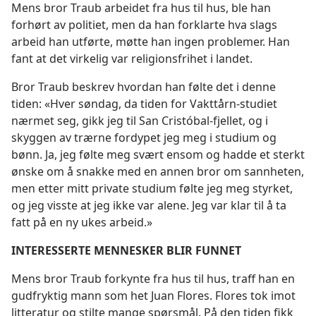
Mens bror Traub arbeidet fra hus til hus, ble han
forhørt av politiet, men da han forklarte hva slags
arbeid han utførte, møtte han ingen problemer. Han
fant at det virkelig var religionsfrihet i landet.
Bror Traub beskrev hvordan han følte det i denne
tiden: «Hver søndag, da tiden for Vakttårn-studiet
nærmet seg, gikk jeg til San Cristóbal-fjellet, og i
skyggen av trærne fordypet jeg meg i studium og
bønn. Ja, jeg følte meg svært ensom og hadde et sterkt
ønske om å snakke med en annen bror om sannheten,
men etter mitt private studium følte jeg meg styrket,
og jeg visste at jeg ikke var alene. Jeg var klar til å ta
fatt på en ny ukes arbeid.»
INTERESSERTE MENNESKER BLIR FUNNET
Mens bror Traub forkynte fra hus til hus, traff han en
gudfryktig mann som het Juan Flores. Flores tok imot
litteratur og stilte mange spørsmål. På den tiden fikk