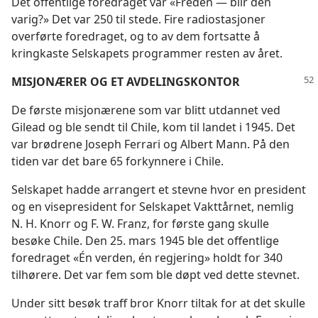
Det offentlige foredraget var «Freden — blir den
varig?» Det var 250 til stede. Fire radiostasjoner
overførte foredraget, og to av dem fortsatte å
kringkaste Selskapets programmer resten av året.
MISJONÆRER OG ET AVDELINGSKONTOR
De første misjonærene som var blitt utdannet ved
Gilead og ble sendt til Chile, kom til landet i 1945. Det
var brødrene Joseph Ferrari og Albert Mann. På den
tiden var det bare 65 forkynnere i Chile.
Selskapet hadde arrangert et stevne hvor en president
og en visepresident for Selskapet Vakttårnet, nemlig
N. H. Knorr og F. W. Franz, for første gang skulle
besøke Chile. Den 25. mars 1945 ble det offentlige
foredraget «Én verden, én regjering» holdt for 340
tilhørere. Det var fem som ble døpt ved dette stevnet.
Under sitt besøk traff bror Knorr tiltak for at det skulle