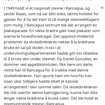
I 1949 holdt vi et nasjonalt stevne i Rancagua, og
søster Reyes, som nå var blitt enke, tømte hotellet for
gjester for å ha det klart til så mange stevnedeltagere
som mulig. I Rancagua sentrum ble det arrangert en
plakatparade. En rekke brødre gikk med plakater som
averterte hovedforedraget. Det oppstod imidlertid
problemer da skoledirektøren nektet å la brødrene
bruke en sal på skolen, trass i at
undervisningsdepartementet hadde gitt oss tillatelse
til å bruke den under stevnet. Da Daniel González, en
dommer ved appelldomstolen, fikk høre om dette,
reiste han til Rancagua for å snakke med denne
skoledirektøren. Han spurte ham om hvorfor han
noen uker tidligere hadde tillatt et katolsk
arrangement i den samme salen. Da skoledirektøren
ble stilt overfor denne kjensgjerning, kunne han ikke
lenger nekte brødrene å bruke salen. Det ble holdt et
oppmuntrende stevne i Rancagua.