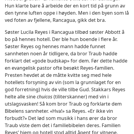
Hun klarte bare å arbeide der en kort tid på grunn av
den tynne luften oppe i høyden. Men i den byen som lå
ved foten av fjellene, Rancagua, gikk det bra.
Søster Lucila Reyes i Rancagua tilbød søster Abbott å
bo på hennes hotell. Der ble hun boende i flere år.
Søster Reyes og hennes mann hadde funnet
sannheten noen år tidligere, da bror Traub hadde
forklart det «gode budskap» for dem. Før dette hadde
en evangelisk pastor ofte besøkt Reyes-familien.
Presten hevdet at de måtte kvitte seg med hele
hotellets forsyning av vin (som la grunnlaget for en
god forretning) hvis de ville tilbe Gud. Stakkars Reyes
helte alle sine
chuicos
(tiliterskanner) med vin i
utslagsvasken! Så kom bror Traub og forklarte dem
Bibelens sannheter. «Hva!» sa Reyes. «Er ikke vin
forbudt?» Det lød som musikk i hans ører da bror
Traub viste dem det i familiebibelen deres. Familien
Reyes’ hjem og hotell stod alltid åpent for vitnene.