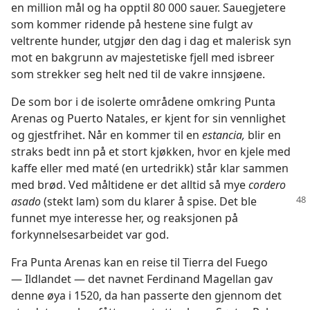
en million mål og ha opptil 80 000 sauer. Sauegjetere
som kommer ridende på hestene sine fulgt av
veltrente hunder, utgjør den dag i dag et malerisk syn
mot en bakgrunn av majestetiske fjell med isbreer
som strekker seg helt ned til de vakre innsjøene.
De som bor i de isolerte områdene omkring Punta
Arenas og Puerto Natales, er kjent for sin vennlighet
og gjestfrihet. Når en kommer til en
estancia,
blir en
straks bedt inn på et stort kjøkken, hvor en kjele med
kaffe eller med maté (en urtedrikk) står klar sammen
med brød. Ved måltidene er det alltid så mye
cordero
asado
(stekt lam) som du klarer å
spise. Det ble
funnet mye interesse her, og reaksjonen på
forkynnelsesarbeidet var god.
Fra Punta Arenas kan en reise til Tierra del Fuego
— Ildlandet — det navnet Ferdinand Magellan gav
denne øya i 1520, da han passerte den gjennom det