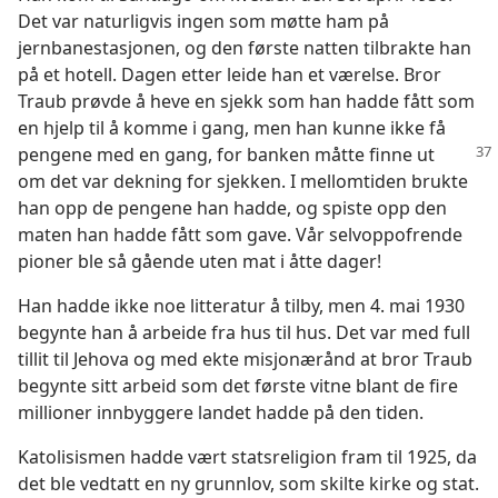
Det var naturligvis ingen som møtte ham på
jernbanestasjonen, og den første natten tilbrakte han
på et hotell. Dagen etter leide han et værelse. Bror
Traub prøvde å heve en sjekk som han hadde fått som
en hjelp til å komme i gang, men han kunne ikke få
pengene med en gang, for banken måtte
finne ut
om det var dekning for sjekken. I mellomtiden brukte
han opp de pengene han hadde, og spiste opp den
maten han hadde fått som gave. Vår selvoppofrende
pioner ble så gående uten mat i åtte dager!
Han hadde ikke noe litteratur å tilby, men 4. mai 1930
begynte han å arbeide fra hus til hus. Det var med full
tillit til Jehova og med ekte misjonærånd at bror Traub
begynte sitt arbeid som det første vitne blant de fire
millioner innbyggere landet hadde på den tiden.
Katolisismen hadde vært statsreligion fram til 1925, da
det ble vedtatt en ny grunnlov, som skilte kirke og stat.