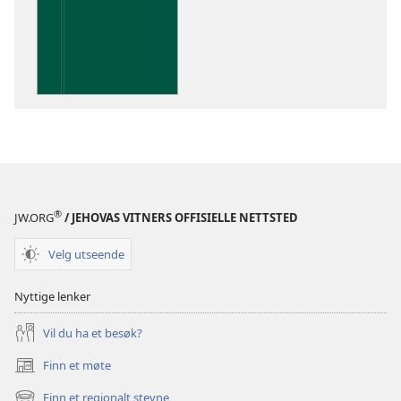
publikasjoner
Innsikt
i
De
hellige
skrifter
®
JW.ORG
/ JEHOVAS VITNERS OFFISIELLE NETTSTED
Velg utseende
Nyttige lenker
Vil du ha et besøk?
Finn et møte
(åpner
nytt
Finn et regionalt stevne