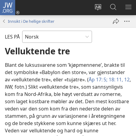
JW.ORG
Logg
inn
Endre
Søk
VIS
(åpner
språk
på
ME
Innsikt i De hellige skrifter
nytt
JW.ORG
vindu)
LES PÅ
Velluktende tre
Blant de luksusvarene som ’kjøpmennene’, brakte til
det symbolske «Babylon den store», var gjenstander
av «velluktende tre», eller «tujatre». (
Åp 17: 5;
18: 11, 12
,
NW,
fotn.) Slikt «velluktende tre», som sannsynligvis
kom fra Nord-Afrika, ble høyt verdsatt av romerne,
som laget kostbare møbler av det. Den mest kostbare
veden var den som kom fra den nederste delen av
stammen, på grunn av variasjonene i åretegningene
og de brede stykkene som kunne skjæres ut her.
Veden var velluktende og hard og kunne