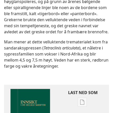
høyglanspoleres, og på grunn av årenes bølgende
eller spirallignende linjer ble noen av de bordene som
ble framstilt, kalt «tigerbord» eller «panterbord».
Grekerne brukte den velluktende veden i forbindelse
med sin tempeltjeneste, og det greske navnet var
avledet av det greske ordet for å frambære brennofre.
Man mener at dette velluktende trematerialet kom fra
sandaraksypressen (
Tetraclinis articulata
), et nåletre i
sypressfamilien som vokser i Nord-Afrika og blir
mellom 4,5 og 7,5 m høyt. Veden har en sterk, rødbrun
farge og vakre åretegninger.
LAST NED SOM
Nedlastingsalte
for