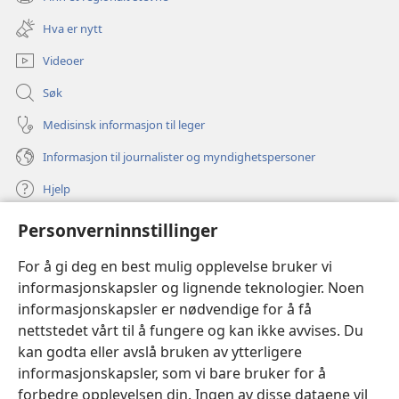
(åpner
vindu)
nytt
Hva er nytt
vindu)
Videoer
Søk
Medisinsk informasjon til leger
Informasjon til journalister og myndighetspersoner
Hjelp
Personverninnstillinger
Bidrag
(åpner
nytt
For å gi deg en best mulig opplevelse bruker vi
vindu)
Watchtower ONLINE LIBRARY™
informasjonskapsler og lignende teknologier. Noen
(åpner
informasjonskapsler er nødvendige for å få
nytt
®
JW Hub
vindu)
nettstedet vårt til å fungere og kan ikke avvises. Du
(åpner
nytt
kan godta eller avslå bruken av ytterligere
®
JW Library
vindu)
informasjonskapsler, som vi bare bruker for å
forbedre opplevelsen din. Ingen av disse dataene vil