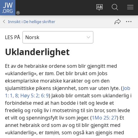
JW.ORG
Logg
inn
Endre
Søk
VIS
(åpner
språk
på
ME
Innsikt i De hellige skrifter
nytt
JW.ORG
vindu)
LES PÅ
Uklanderlighet
Et av de hebraiske ordene som blir gjengitt med
«uklanderlig», er
tam.
Det blir brukt om Jobs
eksemplariske moralske karakter og om den
sjulamittiske pikens skjønnhet, som var uten lyte. (
Job
1: 1,
8;
Høy 5: 2;
6: 9
) Jakob blir omtalt som uklanderlig i
forbindelse med at han bodde i telt og levde et
fredelig og rolig liv i motsetning til sin bror, som levde
et vilt og spenningsfylt liv som jeger. (
1Mo 25: 27
) Et
annet hebraisk ord som av og til blir gjengitt med
«uklanderlig», er
tamịm,
som også kan gjengis med