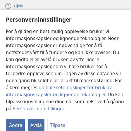
Hjelp
Personverninnstillinger
Bidrag
(åpner
nytt
For å gi deg en best mulig opplevelse bruker vi
vindu)
Watchtower ONLINE LIBRARY™
informasjonskapsler og lignende teknologier. Noen
(åpner
informasjonskapsler er nødvendige for å få
nytt
®
JW Hub
vindu)
nettstedet vårt til å fungere og kan ikke avvises. Du
(åpner
nytt
kan godta eller avslå bruken av ytterligere
®
JW Library
vindu)
informasjonskapsler, som vi bare bruker for å
forbedre opplevelsen din. Ingen av disse dataene vil
Watchtower Library
noen gang bli solgt eller brukt til markedsføring. For
å lære mer, les
globale retningslinjer for bruk av
informasjonskapsler og lignende teknologier
. Du kan
tilpasse innstillingene dine når som helst ved å gå inn
Copyright
© 2026 Watch Tower Bible and Tract Society of Pennsylvania.
på
Personverninnstillinger
.
VILKÅR FOR BRUK
|
PERSONVERN
|
PERSONVERNINNSTILLINGER
Godta
Avslå
Tilpass