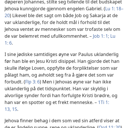
døperen Johannes, stilte seg tvilende til det budskapet
Jehova kunngjorde gjennom engelen Gabriel. (
Lu 1: 18–
20
) Likevel ble det sagt om både Job og Sakarja at de
var uklanderlige, for de holdt mål i forhold til det
Jehova ventet av mennesker som var trofaste selv om
de var belemret med ufullkommenhet. –
Job 1: 1;
Lu
1: 6
.
I sine jødiske samtidiges øyne var Paulus uklanderlig
før han ble en Jesu Kristi disippel. Han gjorde det han
skulle ifølge Loven, oppfylte de forpliktelser som var
pålagt ham, og avholdt seg fra å gjøre det som var
forbudt. (
Flp 3: 6
) Men i Jehovas øyne var han ikke
uklanderlig på det tidspunktet. Han var skyldig i
alvorlige synder fordi han forfulgte Kristi brødre, og
han var en spotter og et frekt menneske. –
1Ti 1:
13,
15
.
Jehova finner behag i dem som ved sin atferd viser at
de er åndelig sunne, rene og uklanderlige. (
Ord 11: 20
)