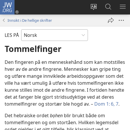
JW.ORG
Logg
inn
Endre
Søk
VIS
(åpner
språk
på
ME
Innsikt i De hellige skrifter
nytt
JW.ORG
vindu)
LES PÅ
Tommelfinger
Den fingeren på en menneskehånd som kan motstilles
hver av de andre fingrene. Mennesker kan gripe ting
og utføre mange innviklede arbeidsoppgaver som det
ville ha vært umulig å utføre hvis tommelfingeren ikke
kunne stilles imot de andre fingrene. I fortiden hendte
det at fanger ble gjort stridsudyktige ved at deres
tommelfingrer og stortær ble hogd av. –
Dom 1: 6, 7
.
Det hebraiske ordet
bọhen
blir brukt både om
tommelfingeren og om stortåen. Hvilken legemsdel
ordet gjelder i et gitt tilfelle, blir klargjort ved at