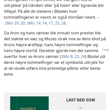
uttrykket ’på hånden’ eller ’på foten’ eller lignende blir
tilføyd. På alle de stedene i Bibelen hvor
tommelfingeren er nevnt, er også stortåen nevnt. –
2Mo 29: 20;
3Mo 14: 14,
17,
25,
28
.
Da Aron og hans sønner ble innsatt som prester, ble
det slaktet en vær, og Moses strøk noe av dens blod på
Arons høyre øreflipp, hans høyre tommelfinger og
hans høyre stortå. Deretter
gjorde han det samme
overfor hver av Arons sønner. (
3Mo 8: 23, 24
) Blodet på
deres høyre tommelfinger var et symbolsk uttrykk for
at de skulle utføre sine prestelige plikter etter beste
evne.
LAST NED SOM