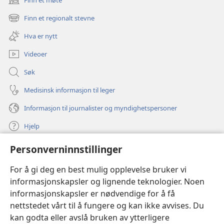
(åpner
nytt
Finn et regionalt stevne
(åpner
vindu)
nytt
Hva er nytt
vindu)
Videoer
Søk
Medisinsk informasjon til leger
Informasjon til journalister og myndighetspersoner
Hjelp
Personverninnstillinger
Bidrag
(åpner
nytt
For å gi deg en best mulig opplevelse bruker vi
vindu)
Watchtower ONLINE LIBRARY™
informasjonskapsler og lignende teknologier. Noen
(åpner
informasjonskapsler er nødvendige for å få
nytt
®
JW Hub
vindu)
nettstedet vårt til å fungere og kan ikke avvises. Du
(åpner
nytt
kan godta eller avslå bruken av ytterligere
®
JW Library