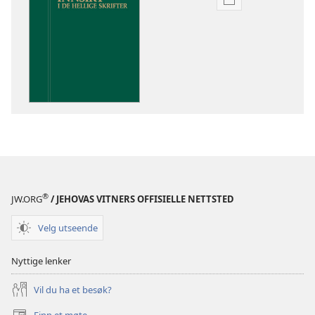
Nedlastingsalte
for
publikasjoner
Innsikt
i
De
hellige
skrifter
®
JW.ORG
/ JEHOVAS VITNERS OFFISIELLE NETTSTED
Velg utseende
Nyttige lenker
Vil du ha et besøk?
Finn et møte