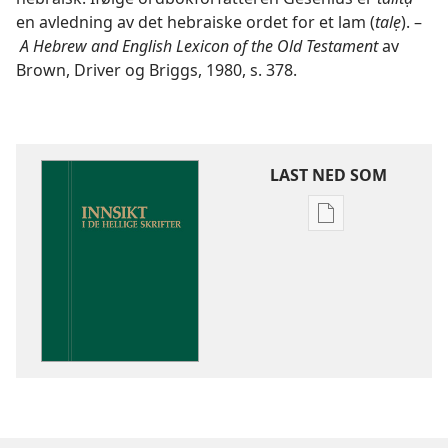
en avledning av det hebraiske ordet for et lam (
talẹ
). –
A Hebrew and English Lexicon of the Old Testament
av
Brown, Driver og Briggs, 1980, s. 378.
LAST NED SOM
Nedlastingsalte
for
publikasjoner
Innsikt
i
De
hellige
skrifter