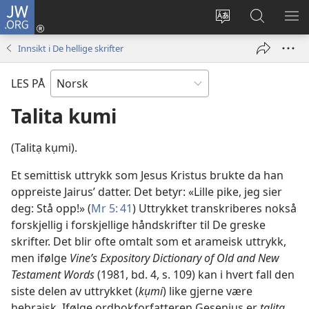
JW.ORG
Logg
inn
Endre
Søk
VIS
(åpner
språk
på
ME
Innsikt i De hellige skrifter
nytt
JW.ORG
vindu)
LES PÅ
Talita kumi
(Talitạ kụmi).
Et semittisk uttrykk som Jesus Kristus brukte da han
oppreiste Jairus’ datter. Det betyr: «Lille pike, jeg sier
deg: Stå opp!» (
Mr 5: 41
) Uttrykket transkriberes nokså
forskjellig i forskjellige håndskrifter til De greske
skrifter. Det blir ofte omtalt som et arameisk uttrykk,
men ifølge
Vine’s Expository Dictionary of Old and New
Testament Words
(1981, bd. 4, s. 109) kan i hvert fall den
siste delen av uttrykket (
kụmi
) like gjerne være
hebraisk. Ifølge ordbokforfatteren Gesenius er
talitạ