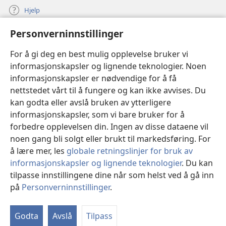
Hjelp
Personverninnstillinger
Bidrag
(åpner
nytt
For å gi deg en best mulig opplevelse bruker vi
vindu)
Watchtower ONLINE LIBRARY™
informasjonskapsler og lignende teknologier. Noen
(åpner
informasjonskapsler er nødvendige for å få
nytt
®
JW Hub
vindu)
nettstedet vårt til å fungere og kan ikke avvises. Du
(åpner
nytt
kan godta eller avslå bruken av ytterligere
®
JW Library
vindu)
informasjonskapsler, som vi bare bruker for å
forbedre opplevelsen din. Ingen av disse dataene vil
Watchtower Library
noen gang bli solgt eller brukt til markedsføring. For
å lære mer, les
globale retningslinjer for bruk av
informasjonskapsler og lignende teknologier
. Du kan
tilpasse innstillingene dine når som helst ved å gå inn
Copyright
© 2026 Watch Tower Bible and Tract Society of Pennsylvania.
på
Personverninnstillinger
.
VILKÅR FOR BRUK
|
PERSONVERN
|
PERSONVERNINNSTILLINGER
Godta
Avslå
Tilpass