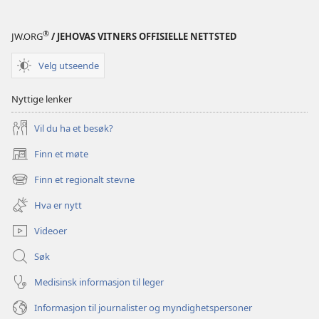
®
JW.ORG
/ JEHOVAS VITNERS OFFISIELLE NETTSTED
Velg utseende
Nyttige lenker
Vil du ha et besøk?
Finn et møte
(åpner
nytt
Finn et regionalt stevne
(åpner
vindu)
nytt
Hva er nytt
vindu)
Videoer
Søk
Medisinsk informasjon til leger
Informasjon til journalister og myndighetspersoner