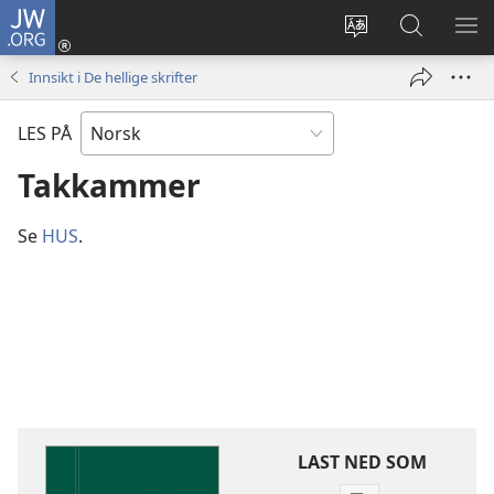
JW.ORG
Logg
inn
Endre
Søk
VIS
(åpner
språk
på
ME
Innsikt i De hellige skrifter
nytt
JW.ORG
vindu)
LES PÅ
Takkammer
Se
HUS
.
LAST NED SOM