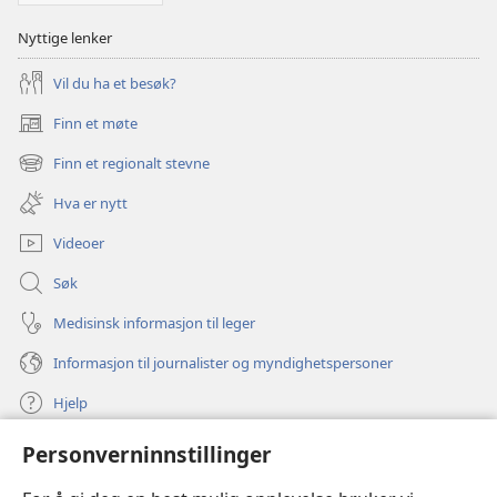
Nyttige lenker
Vil du ha et besøk?
Finn et møte
(åpner
nytt
Finn et regionalt stevne
(åpner
vindu)
nytt
Hva er nytt
vindu)
Videoer
Søk
Medisinsk informasjon til leger
Informasjon til journalister og myndighetspersoner
Hjelp
Personverninnstillinger
Bidrag
(åpner
nytt