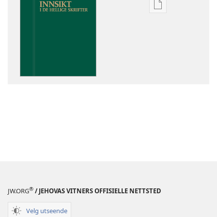
Nedlastingsalte
for
publikasjoner
Innsikt
i
De
hellige
skrifter
®
JW.ORG
/ JEHOVAS VITNERS OFFISIELLE NETTSTED
Velg utseende