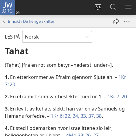
JW.ORG
Logg
inn
Endre
Søk
VIS
(åpner
språk
på
ME
Innsikt i De hellige skrifter
nytt
JW.ORG
vindu)
LES PÅ
Tahat
(Tạhat) [fra en rot som betyr «nederst; under»].
1.
En etterkommer av Efraim gjennom Sjutelah. –
1Kr
7: 20
.
2.
En efraimitt som var beslektet med nr. 1. –
1Kr 7: 20
.
3.
En levitt av Kehats slekt; han var en av Samuels og
Hemans forfedre. –
1Kr 6: 22,
24,
33,
37, 38
.
4.
Et sted i ødemarken hvor israelittene slo leir;
beliggenheten er ukjent. –
4Mo 33: 26, 27
.