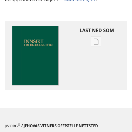
LAST NED SOM
Nedlastingsalte
for
publikasjoner
Innsikt
i
De
hellige
skrifter
®
JW.ORG
/ JEHOVAS VITNERS OFFISIELLE NETTSTED