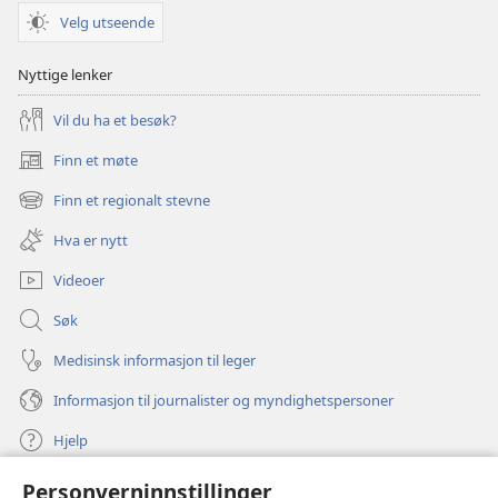
Velg utseende
Nyttige lenker
Vil du ha et besøk?
Finn et møte
(åpner
nytt
Finn et regionalt stevne
(åpner
vindu)
nytt
Hva er nytt
vindu)
Videoer
Søk
Medisinsk informasjon til leger
Informasjon til journalister og myndighetspersoner
Hjelp
Personverninnstillinger
Bidrag