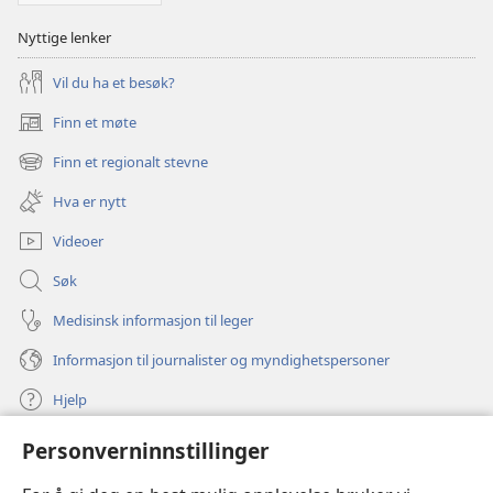
Nyttige lenker
Vil du ha et besøk?
Finn et møte
(åpner
nytt
Finn et regionalt stevne
(åpner
vindu)
nytt
Hva er nytt
vindu)
Videoer
Søk
Medisinsk informasjon til leger
Informasjon til journalister og myndighetspersoner
Hjelp
Personverninnstillinger
Bidrag
(åpner
nytt