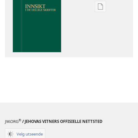
Nedlastingsalte
for
publikasjoner
Innsikt
i
De
hellige
skrifter
®
JW.ORG
/ JEHOVAS VITNERS OFFISIELLE NETTSTED
Velg utseende