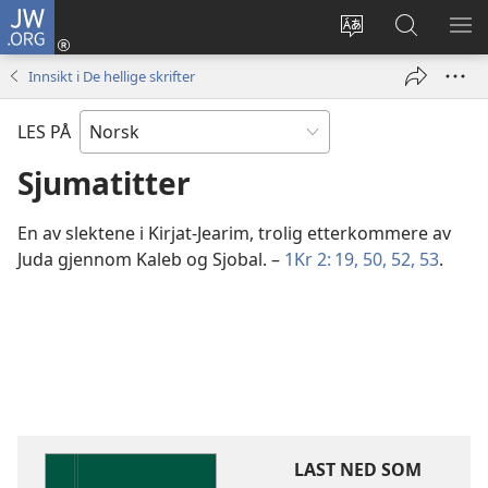
JW.ORG
Logg
inn
Endre
Søk
VIS
(åpner
språk
på
ME
Innsikt i De hellige skrifter
nytt
JW.ORG
vindu)
LES PÅ
Sjumatitter
En av slektene i Kirjat-Jearim, trolig etterkommere av
Juda gjennom Kaleb og Sjobal. –
1Kr 2: 19,
50,
52, 53
.
LAST NED SOM