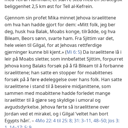
beliggenhet 2,5 km øst for Tell al-Kefrein.
Gjennom sin profet Mika minnet Jehova israelittene
om hva han hadde gjort for dem: «Mitt folk, jeg ber
deg, husk hva Balak, Moabs konge, tilrådde, og hva
Bileam, Beors sønn, svarte ham. Fra Sjittim var det,
hele veien til Gilgal, for at Jehovas rettferdige
gjerninger kunne bli kjent.» (
Mi 6: 5
) Da israelittene lå i
leir på Moabs sletter, som innbefattet Sjittim, forpurret
Jehova kong Balaks forsøk på å få Bileam til å forbanne
israelittene; han satte en stopper for moabittenes
forsøk på å føre ødeleggelse over hans folk. Han satte
israelittene i stand til å beseire midjanittene, som
sammen med moabittene hadde forledet mange
israelitter til å gjøre seg skyldige i umoral og
avgudsdyrkelse. Jehova førte så israelittene over
Jordan ved et mirakel, og i Gilgal ’veltet han bort
Egypts hån’. –
4Mo 22: 4 til 25: 8;
31: 3–11,
48–50;
Jos 3:
1,
14–17;
5: 9
.