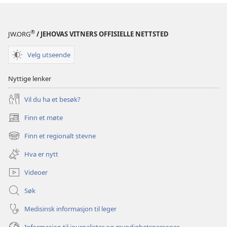
®
JW.ORG
/ JEHOVAS VITNERS OFFISIELLE NETTSTED
Velg utseende
Nyttige lenker
Vil du ha et besøk?
Finn et møte
(åpner
nytt
Finn et regionalt stevne
(åpner
vindu)
nytt
Hva er nytt
vindu)
Videoer
Søk
Medisinsk informasjon til leger
Informasjon til journalister og myndighetspersoner