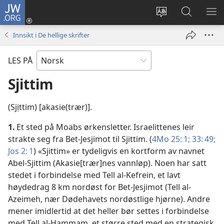
JW.ORG
Logg
inn
Endre
Søk
VIS
(åpner
språk
på
ME
Innsikt i De hellige skrifter
nytt
JW.ORG
vindu)
LES PÅ
Sjittim
(Sjịttim) [akasie(trær)].
1.
Et sted på Moabs ørkensletter. Israelittenes leir
strakte seg fra Bet-Jesjimot til Sjittim. (
4Mo 25: 1;
33: 49;
Jos 2: 1
) «Sjittim» er tydeligvis en kortform av navnet
Abel-Sjittim (Akasie[trær]nes vannløp). Noen har satt
stedet i forbindelse med Tell al-Kefrein, et lavt
høydedrag 8 km nordøst for Bet-Jesjimot (Tell al-
Azeimeh, nær Dødehavets nordøstlige hjørne). Andre
mener imidlertid at det heller bør settes i forbindelse
med Tell al-Hammam, et større sted med en strategisk