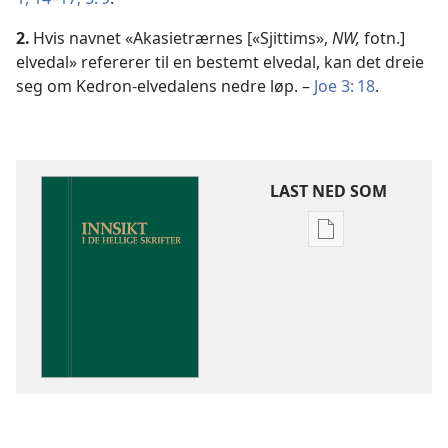
2.
Hvis navnet «Akasietrærnes [«Sjittims»,
NW,
fotn.]
elvedal» refererer til en bestemt elvedal, kan det dreie
seg om Kedron-elvedalens nedre løp. –
Joe 3: 18
.
LAST NED SOM
Nedlastingsalte
for
publikasjoner
Innsikt
i
De
hellige
skrifter