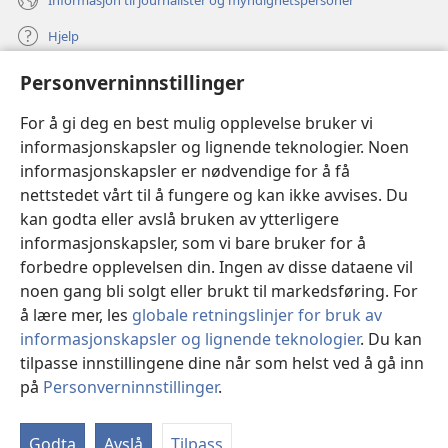
Hjelp
Personverninnstillinger
Bidrag
(åpner
nytt
For å gi deg en best mulig opplevelse bruker vi
vindu)
Watchtower ONLINE LIBRARY™
informasjonskapsler og lignende teknologier. Noen
(åpner
informasjonskapsler er nødvendige for å få
nytt
®
JW Hub
vindu)
nettstedet vårt til å fungere og kan ikke avvises. Du
(åpner
nytt
kan godta eller avslå bruken av ytterligere
®
JW Library
vindu)
informasjonskapsler, som vi bare bruker for å
forbedre opplevelsen din. Ingen av disse dataene vil
Watchtower Library
noen gang bli solgt eller brukt til markedsføring. For
å lære mer, les
globale retningslinjer for bruk av
informasjonskapsler og lignende teknologier
. Du kan
tilpasse innstillingene dine når som helst ved å gå inn
Copyright
© 2026 Watch Tower Bible and Tract Society of Pennsylvania.
på
Personverninnstillinger
.
VILKÅR FOR BRUK
|
PERSONVERN
|
PERSONVERNINNSTILLINGER
Godta
Avslå
Tilpass