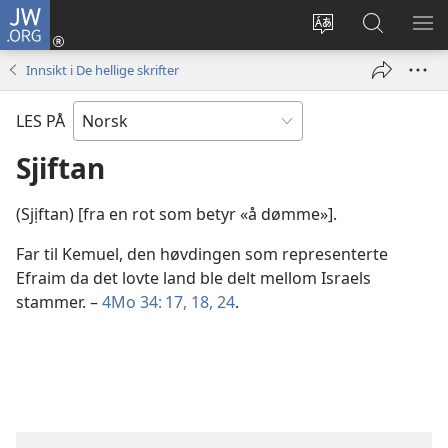
JW.ORG
Logg
inn
Endre
Søk
VIS
(åpner
språk
på
ME
Innsikt i De hellige skrifter
nytt
JW.ORG
vindu)
LES PÅ
Sjiftan
(Sjịftan) [fra en rot som betyr «å dømme»].
Far til Kemuel, den høvdingen som representerte
Efraim da det lovte land ble delt mellom Israels
stammer. –
4Mo 34: 17, 18,
24
.