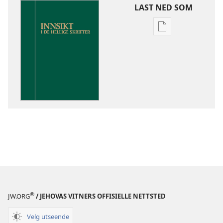
LAST NED SOM
Nedlastingsalte
for
publikasjoner
Innsikt
i
De
hellige
skrifter
®
JW.ORG
/ JEHOVAS VITNERS OFFISIELLE NETTSTED
Velg utseende