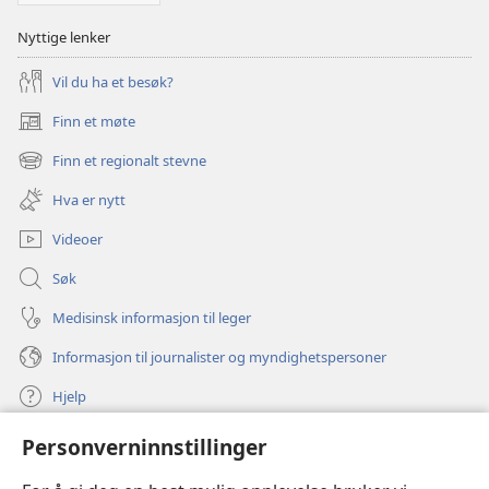
Nyttige lenker
Vil du ha et besøk?
Finn et møte
(åpner
nytt
Finn et regionalt stevne
(åpner
vindu)
nytt
Hva er nytt
vindu)
Videoer
Søk
Medisinsk informasjon til leger
Informasjon til journalister og myndighetspersoner
Hjelp
Personverninnstillinger
Bidrag
(åpner
nytt