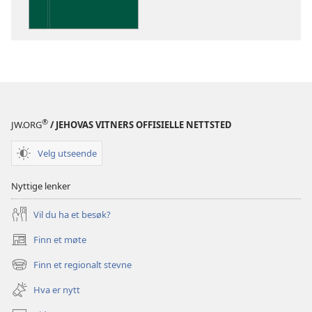
i
De
hellige
skrifter
®
JW.ORG
/ JEHOVAS VITNERS OFFISIELLE NETTSTED
Velg utseende
Nyttige lenker
Vil du ha et besøk?
Finn et møte
(åpner
nytt
Finn et regionalt stevne
(åpner
vindu)
nytt
Hva er nytt
vindu)