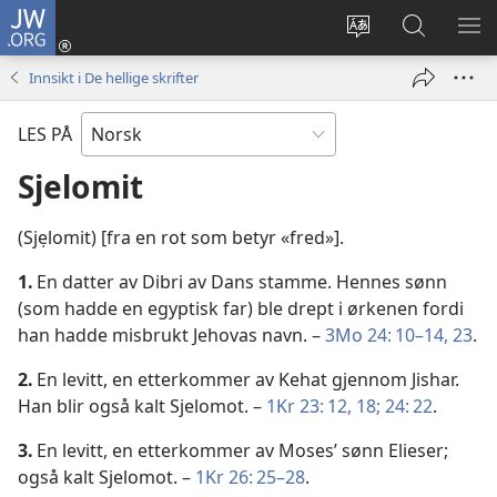
JW.ORG
Logg
inn
Endre
Søk
VIS
(åpner
språk
på
ME
Innsikt i De hellige skrifter
nytt
JW.ORG
vindu)
LES PÅ
Sjelomit
(Sjẹlomit) [fra en rot som betyr «fred»].
1.
En datter av Dibri av Dans stamme. Hennes sønn
(som hadde en egyptisk far) ble drept i ørkenen fordi
han hadde misbrukt Jehovas navn. –
3Mo 24: 10–14,
23
.
2.
En levitt, en etterkommer av Kehat gjennom Jishar.
Han blir også kalt Sjelomot. –
1Kr 23: 12,
18;
24: 22
.
3.
En levitt, en etterkommer av Moses’ sønn Elieser;
også kalt Sjelomot. –
1Kr 26: 25–28
.