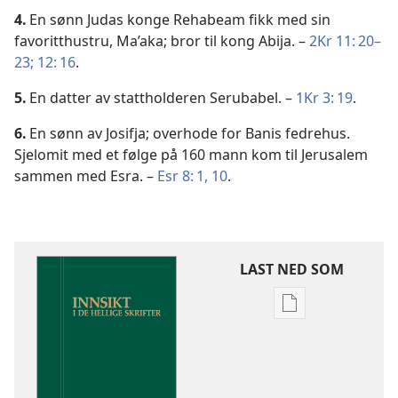
4.
En sønn Judas konge Rehabeam fikk med sin
favoritthustru, Ma’aka; bror til kong Abija. –
2Kr 11: 20–
23;
12: 16
.
5.
En datter av stattholderen Serubabel. –
1Kr 3: 19
.
6.
En sønn av Josifja; overhode for Banis fedrehus.
Sjelomit med et følge på 160 mann kom til Jerusalem
sammen med Esra. –
Esr 8: 1,
10
.
LAST NED SOM
Nedlastingsalte
for
publikasjoner
Innsikt