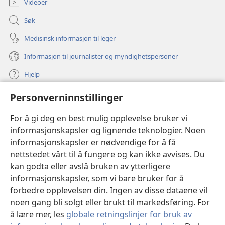
Videoer
Søk
Medisinsk informasjon til leger
Informasjon til journalister og myndighetspersoner
Hjelp
Personverninnstillinger
Bidrag
(åpner
nytt
For å gi deg en best mulig opplevelse bruker vi
vindu)
Watchtower ONLINE LIBRARY™
informasjonskapsler og lignende teknologier. Noen
(åpner
informasjonskapsler er nødvendige for å få
nytt
®
JW Hub
vindu)
nettstedet vårt til å fungere og kan ikke avvises. Du
(åpner
nytt
kan godta eller avslå bruken av ytterligere
®
JW Library
vindu)
informasjonskapsler, som vi bare bruker for å
forbedre opplevelsen din. Ingen av disse dataene vil
Watchtower Library
noen gang bli solgt eller brukt til markedsføring. For
å lære mer, les
globale retningslinjer for bruk av