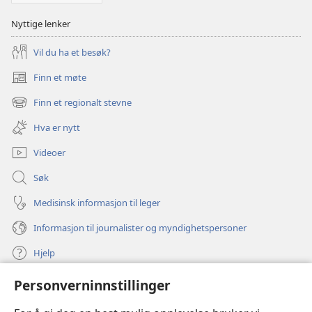
Nyttige lenker
Vil du ha et besøk?
Finn et møte
(åpner
nytt
Finn et regionalt stevne
(åpner
vindu)
nytt
Hva er nytt
vindu)
Videoer
Søk
Medisinsk informasjon til leger
Informasjon til journalister og myndighetspersoner
Hjelp
Personverninnstillinger
Bidrag
(åpner
nytt