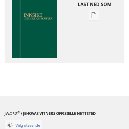
LAST NED SOM
Nedlastingsalte
for
publikasjoner
Innsikt
i
De
hellige
skrifter
®
JW.ORG
/ JEHOVAS VITNERS OFFISIELLE NETTSTED
Velg utseende