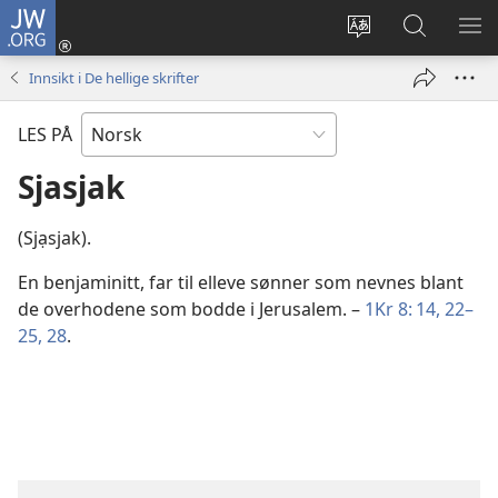
JW.ORG
Logg
inn
Endre
Søk
VIS
(åpner
språk
på
ME
Innsikt i De hellige skrifter
nytt
JW.ORG
vindu)
LES PÅ
Sjasjak
(Sjạsjak).
En benjaminitt, far til elleve sønner som nevnes blant
de overhodene som bodde i Jerusalem. –
1Kr 8: 14,
22–
25,
28
.