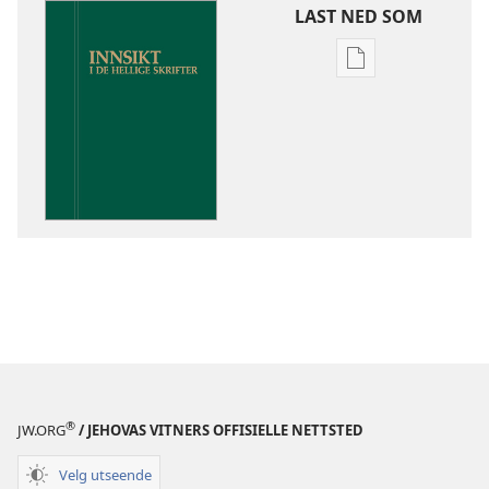
LAST NED SOM
Nedlastingsalte
for
publikasjoner
Innsikt
i
De
hellige
skrifter
®
JW.ORG
/ JEHOVAS VITNERS OFFISIELLE NETTSTED
Velg utseende