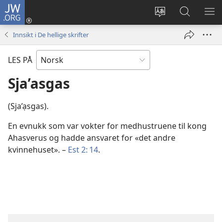
JW.ORG
Logg
inn
Endre
Søk
VIS
(åpner
språk
på
ME
Innsikt i De hellige skrifter
nytt
JW.ORG
vindu)
LES PÅ
Sja’asgas
(Sja’ạsgas).
En evnukk som var vokter for medhustruene til kong
Ahasverus og hadde ansvaret for «det andre
kvinnehuset». –
Est 2: 14
.