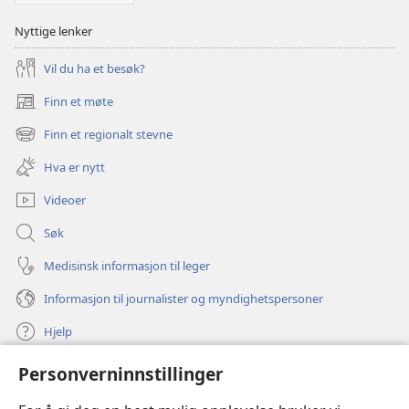
Nyttige lenker
Vil du ha et besøk?
Finn et møte
(åpner
nytt
Finn et regionalt stevne
(åpner
vindu)
nytt
Hva er nytt
vindu)
Videoer
Søk
Medisinsk informasjon til leger
Informasjon til journalister og myndighetspersoner
Hjelp
Personverninnstillinger
Bidrag
(åpner
nytt