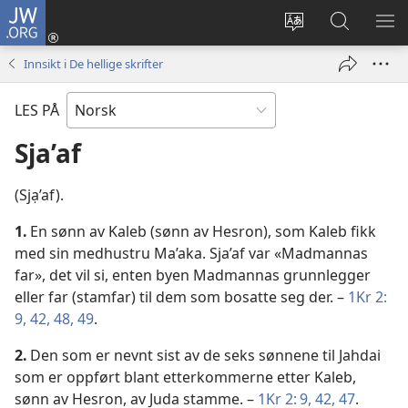
JW.ORG
Logg
inn
Endre
Søk
VIS
(åpner
språk
på
ME
Innsikt i De hellige skrifter
nytt
JW.ORG
vindu)
LES PÅ
Sja’af
(Sjạ’af).
1.
En sønn av Kaleb (sønn av Hesron), som Kaleb fikk
med sin medhustru Ma’aka. Sja’af var «Madmannas
far», det vil si, enten byen Madmannas grunnlegger
eller far (stamfar) til dem som bosatte seg der. –
1Kr 2:
9,
42,
48, 49
.
2.
Den som er nevnt sist av de seks sønnene til Jahdai
som er oppført blant etterkommerne etter Kaleb,
sønn av Hesron, av Juda stamme. –
1Kr 2: 9,
42,
47
.