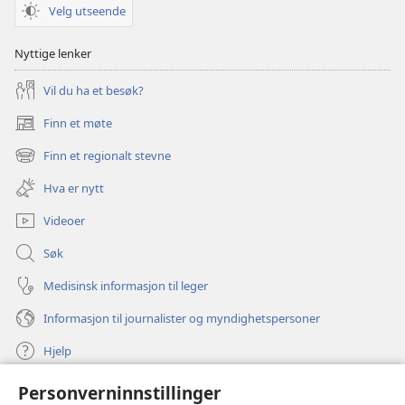
Velg utseende
Nyttige lenker
Vil du ha et besøk?
Finn et møte
(åpner
nytt
Finn et regionalt stevne
(åpner
vindu)
nytt
Hva er nytt
vindu)
Videoer
Søk
Medisinsk informasjon til leger
Informasjon til journalister og myndighetspersoner
Hjelp
Personverninnstillinger
Bidrag
(åpner