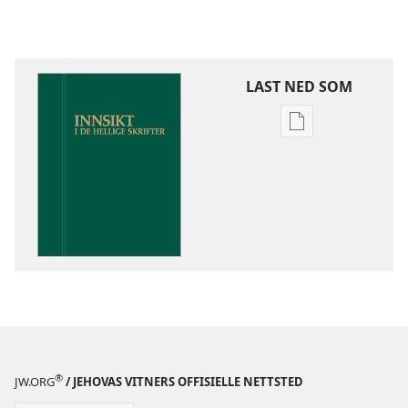
LAST NED SOM
Nedlastingsalte
for
publikasjoner
Innsikt
i
De
hellige
skrifter
®
JW.ORG
/ JEHOVAS VITNERS OFFISIELLE NETTSTED