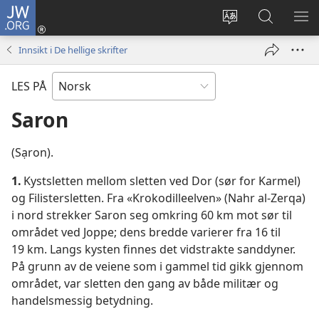
JW.ORG
Logg
inn
Endre
Søk
VIS
(åpner
språk
på
ME
Innsikt i De hellige skrifter
nytt
JW.ORG
vindu)
LES PÅ
Saron
(Sạron).
1.
Kystsletten mellom sletten ved Dor (sør for Karmel)
og Filistersletten. Fra «Krokodilleelven» (Nahr al-Zerqa)
i nord strekker Saron seg omkring 60 km mot sør til
området ved Joppe; dens bredde varierer fra 16 til
19 km. Langs kysten finnes det vidstrakte sanddyner.
På grunn av de veiene som i gammel tid gikk gjennom
området, var sletten den gang av både militær og
handelsmessig betydning.