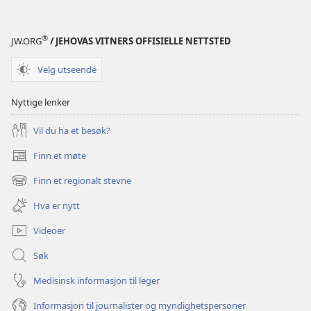
®
JW.ORG
/ JEHOVAS VITNERS OFFISIELLE NETTSTED
Velg utseende
Nyttige lenker
Vil du ha et besøk?
Finn et møte
(åpner
nytt
Finn et regionalt stevne
(åpner
vindu)
nytt
Hva er nytt
vindu)
Videoer
Søk
Medisinsk informasjon til leger
Informasjon til journalister og myndighetspersoner