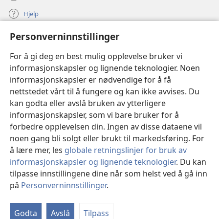
Hjelp
Personverninnstillinger
Bidrag
(åpner
nytt
For å gi deg en best mulig opplevelse bruker vi
vindu)
Watchtower ONLINE LIBRARY™
informasjonskapsler og lignende teknologier. Noen
(åpner
informasjonskapsler er nødvendige for å få
nytt
®
JW Hub
vindu)
nettstedet vårt til å fungere og kan ikke avvises. Du
(åpner
nytt
kan godta eller avslå bruken av ytterligere
®
JW Library
vindu)
informasjonskapsler, som vi bare bruker for å
forbedre opplevelsen din. Ingen av disse dataene vil
Watchtower Library
noen gang bli solgt eller brukt til markedsføring. For
å lære mer, les
globale retningslinjer for bruk av
informasjonskapsler og lignende teknologier
. Du kan
tilpasse innstillingene dine når som helst ved å gå inn
Copyright
© 2026 Watch Tower Bible and Tract Society of Pennsylvania.
på
Personverninnstillinger
.
VILKÅR FOR BRUK
|
PERSONVERN
|
PERSONVERNINNSTILLINGER
Godta
Avslå
Tilpass