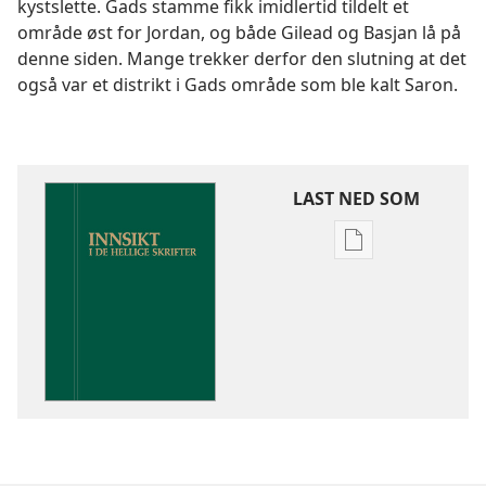
kystslette. Gads stamme fikk imidlertid tildelt et
område øst for Jordan, og både Gilead og Basjan lå på
denne siden. Mange trekker derfor den slutning at det
også var et distrikt i Gads område som ble kalt Saron.
LAST NED SOM
Nedlastingsalte
for
publikasjoner
Innsikt
i
De
hellige
skrifter