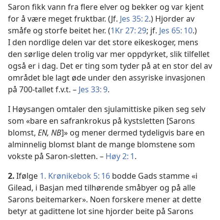
Saron fikk vann fra flere elver og bekker og var kjent
for å være meget fruktbar. (Jf.
Jes 35: 2
.) Hjorder av
småfe og storfe beitet her. (
1Kr 27: 29
; jf.
Jes 65: 10
.)
I den nordlige delen var det store eikeskoger, mens
den sørlige delen trolig var mer oppdyrket, slik tilfellet
også er i dag. Det er ting som tyder på at en stor del av
området ble lagt øde under den assyriske invasjonen
på 700-tallet f.v.t. –
Jes 33: 9
.
I Høysangen omtaler den sjulamittiske piken seg selv
som «bare en safrankrokus på kystsletten [Sarons
blomst,
EN, NB
]» og mener dermed tydeligvis bare en
alminnelig blomst blant de mange blomstene som
vokste på Saron-sletten. –
Høy 2: 1
.
2.
Ifølge
1. Krønikebok 5: 16
bodde Gads stamme «i
Gilead, i Basjan med tilhørende småbyer og på alle
Sarons beitemarker». Noen forskere mener at dette
betyr at gadittene lot sine hjorder beite på Sarons